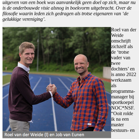
uitgeven van een boek was aanvankelijk geen doel op zich, maar nu
is de onderbouwde visie alsnog in boekvorm uitgebracht. Over de
filosofie waarin leden zich gedragen als trotse eigenaren van ‘de
gelukkige vereniging’.
Roel van der
Weide
omschrijft
zichzelf als
de ‘trotse
vader van
twee
dochters’ en
is anno 2022
werkzaam
als
programma-
manager bij
sportkoepel
NOC*NSF.
“Ooit rolde
ik na een
master
bestuurs- en