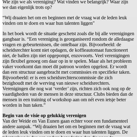
Wie zijn we als vereniging? Wat vinden we belangrijk? Waar zijn
we dan eigenlijk trots op?
“Wij draaien het om en beginnen met de vraag wat de leden leuk
vinden om te doen en waar hun talenten liggen"
In het boek wordt de situatie geschetst zoals die bij alle verenigingen
gangbaar is. “Een vereniging is georganiseerd rondom de alledaagse
vragen en gebeurtenissen, die ontelbaar zijn. Bijvoorbeeld: de
scheidsrechter komt niet opdagen, de koffieautomaat functioneert
niet, de ballen zijn niet opgepompt, enzovoorts. Veel verenigingen
zijn flexibel genoeg om daar op in te spelen. Maar als het probleem
vaker voorkomt dan moet dit patroon worden opgelost. Er wordt
dan een structuur aangebracht met commissies en specifieke taken.
Bijvoorbeeld: er is een scheidsrechterscommissie die zich
bezighoudt met de werving van nieuwe scheidsrechters.
Verenigingen die nog wat ‘verder’ zijn, richten zich ook nog op de
vaardigheden van de mensen in deze structuur. Clubs bieden dan de
mensen in een training of workshop aan om nét even ietsje beter
worden in hun taken.”
Begin van de visie op gelukkig verenigen
Van der Weide en Van Eunen gaan echter voor een fundamenteel
andere aanpak. “Wij draaien het om en beginnen met de vraag wat
de leden leuk vinden om te doen en waar hun talenten liggen. De