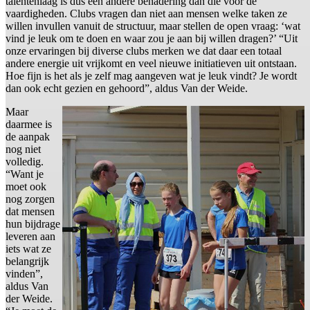
talentenlaag is dus een andere benadering dan die voor de
vaardigheden. Clubs vragen dan niet aan mensen welke taken ze
willen invullen vanuit de structuur, maar stellen de open vraag: ‘wat
vind je leuk om te doen en waar zou je aan bij willen dragen?’ “Uit
onze ervaringen bij diverse clubs merken we dat daar een totaal
andere energie uit vrijkomt en veel nieuwe initiatieven uit ontstaan.
Hoe fijn is het als je zelf mag aangeven wat je leuk vindt? Je wordt
dan ook echt gezien en gehoord”, aldus Van der Weide.
Maar
daarmee is
de aanpak
nog niet
volledig.
“Want je
moet ook
nog zorgen
dat mensen
hun bijdrage
leveren aan
iets wat ze
belangrijk
vinden”,
aldus Van
der Weide.