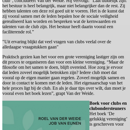
club”, concludeert Van der Weide. Hij vervolgt: “Laat duidelijk zijn:
het bestuur is heel belangrijk, maar niet belangrijker dan de rest. Zij
hebben talenten om deze rol goed uit te voeren. Het is de kunst dat
zij vooral samen met de leden bepalen hoe de sociale veiligheid
gerealiseerd kan worden en bespreken wat de kernwaarden en
talenten van de club zijn. Het bestuur heeft daarin vooral een
faciliterende rol.”
"Uit ervaring blijkt dat veel vragen van clubs veelal over de
alledaagse vraagstukken gaan"
Praktisch gezien kan het voor een grote vereniging lastiger zijn om
dit proces te organiseren dan voor een kleine vereniging. “Maar de
filosofie om het samen te doen, blijft overeind. Hoe zorg je ervoor
dat leden zoveel mogelijk betrokken zijn? Iedere club moet dat
vooral op de eigen manier gaan regelen. Zoveel mogelijk samen en
door in contact te komen met de leden. Het eigenaarschap van het
hele proces ligt bij de club. En als je daar tips over wilt, dan moet je
vooral even het boek lezen”, grapt Van der Weide.
Boek voor clubs en
clubondersteuners
Het boek ‘De
gelukkig vereniging’
is geschreven voor