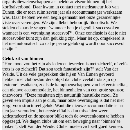
organisatiewetenschappen als beleidsadviseur binnen bij het
korfbalverbond. Daar kwam in contact met medeauteur Job van
Eunen, die er toen ruim zeven jaar als accountmanager werkzaam
was. Daar hebben we een begin gemaakt met onze gezamenlijke
visie over verenigen. We zijn allebei behoorlijk filosofisch. We
stelden elkaar de vragen: ‘wanneer ben je eigenlijk succesvol en
wanneer is een vereniging succesvol?’. Onze conclusie is dat je niet
succesvoller kunt zijn dan gelukkig zijn. Maar let op, omgekeerd is
het niet automatisch zo dat je per se gelukkig wordt door succesvol
te zijn.”
Geluk zit van binnen
“Hoe mooi zou het zijn als iedereen tevreden is met zichzelf, of zelfs
trots is op zichzelf? Dat zou toch fantastisch zijn?” stelt Van der
Weide. Uit de vele gesprekken die hij en Van Eunen gevoerd
hebben met clubbestuurders blijkt dat clubs veelal trots zijn op
‘externe’ resultaten, zoals de kampioenschappen van het eerste elftal,
een nieuwe accommodatie, het binnenhalen van een grote sponsor,
enzovoorts. “Deze resultaten zijn natuurlijk hartstikke mooi. Ze
geven een impuls aan je club, maar onze overtuiging is dat het niet
zorgt voor structureel geluk. Want die nieuwe accommodatie is na
tien jaar verouderd, het eerste elftal is dan misschien weer
gedegradeerd en de sponsor blijkt toch de overeenkomst te hebben
opgezegd. We dagen clubs uit om een beweging naar ‘binnen’ te
maken”, stelt Van der Weide. Clubs moeten zichzelf goed kennen.