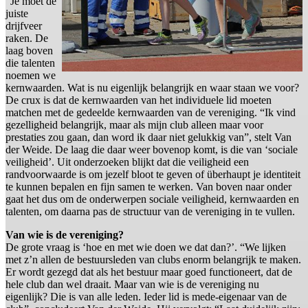
“Je moet de
juiste
drijfveer
raken. De
laag boven
die talenten
noemen we
kernwaarden. Wat is nu eigenlijk belangrijk en waar staan we voor?
De crux is dat de kernwaarden van het individuele lid moeten
matchen met de gedeelde kernwaarden van de vereniging. “Ik vind
gezelligheid belangrijk, maar als mijn club alleen maar voor
prestaties zou gaan, dan word ik daar niet gelukkig van”, stelt Van
der Weide. De laag die daar weer bovenop komt, is die van ‘sociale
veiligheid’. Uit onderzoeken blijkt dat die veiligheid een
randvoorwaarde is om jezelf bloot te geven of überhaupt je identiteit
te kunnen bepalen en fijn samen te werken. Van boven naar onder
gaat het dus om de onderwerpen sociale veiligheid, kernwaarden en
talenten, om daarna pas de structuur van de vereniging in te vullen.
Van wie is de vereniging?
De grote vraag is ‘hoe en met wie doen we dat dan?’. “We lijken
met z’n allen de bestuursleden van clubs enorm belangrijk te maken.
Er wordt gezegd dat als het bestuur maar goed functioneert, dat de
hele club dan wel draait. Maar van wie is de vereniging nu
eigenlijk? Die is van alle leden. Ieder lid is mede-eigenaar van de