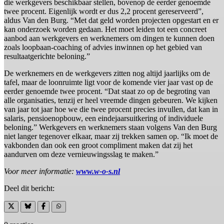
die werkgevers beschikbaar stellen, bovenop de eerder genoemde
twee procent. Eigenlijk wordt er dus 2,2 procent gereserveerd”,
aldus Van den Burg. “Met dat geld worden projecten opgestart en er
kan onderzoek worden gedaan. Het moet leiden tot een concreet
aanbod aan werkgevers en werknemers om dingen te kunnen doen
zoals loopbaan-coaching of advies inwinnen op het gebied van
resultaatgerichte beloning.”
De werknemers en de werkgevers zitten nog altijd jaarlijks om de
tafel, maar de loonruimte ligt voor de komende vier jaar vast op de
eerder genoemde twee procent. “Dat staat zo op de begroting van
alle organisaties, tenzij er heel vreemde dingen gebeuren. We kijken
van jaar tot jaar hoe we die twee procent precies invullen, dat kan in
salaris, pensioenopbouw, een eindejaarsuitkering of individuele
beloning.” Werkgevers en werknemers staan volgens Van den Burg
niet langer tegenover elkaar, maar zij trekken samen op. “Ik moet de
vakbonden dan ook een groot compliment maken dat zij het
aandurven om deze vernieuwingsslag te maken.”
Voor meer informatie:
www.w-o-s.nl
Deel dit bericht: