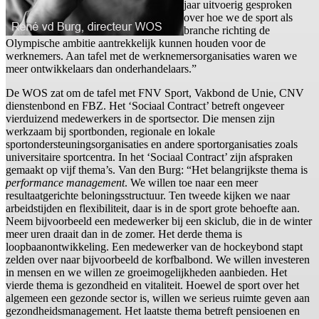
jaar uitvoerig gesproken
over hoe we de sport als
branche richting de
Olympische ambitie aantrekkelijk kunnen houden voor de
werknemers. Aan tafel met de werknemersorganisaties waren we
meer ontwikkelaars dan onderhandelaars.”
De WOS zat om de tafel met FNV Sport, Vakbond de Unie, CNV
dienstenbond en FBZ. Het ‘Sociaal Contract’ betreft ongeveer
vierduizend medewerkers in de sportsector. Die mensen zijn
werkzaam bij sportbonden, regionale en lokale
sportondersteuningsorganisaties en andere sportorganisaties zoals
universitaire sportcentra. In het ‘Sociaal Contract’ zijn afspraken
gemaakt op vijf thema’s. Van den Burg: “Het belangrijkste thema is
performance management
. We willen toe naar een meer
resultaatgerichte beloningsstructuur. Ten tweede kijken we naar
arbeidstijden en flexibiliteit, daar is in de sport grote behoefte aan.
Neem bijvoorbeeld een medewerker bij een skiclub, die in de winter
meer uren draait dan in de zomer. Het derde thema is
loopbaanontwikkeling. Een medewerker van de hockeybond stapt
zelden over naar bijvoorbeeld de korfbalbond. We willen investeren
in mensen en we willen ze groeimogelijkheden aanbieden. Het
vierde thema is gezondheid en vitaliteit. Hoewel de sport over het
algemeen een gezonde sector is, willen we serieus ruimte geven aan
gezondheidsmanagement. Het laatste thema betreft pensioenen en