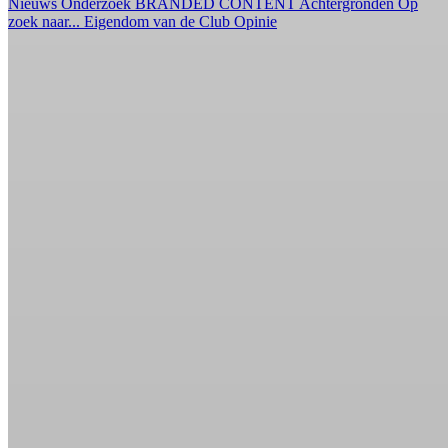
Nieuws
Onderzoek
BRANDED CONTENT
Achtergronden
Op
zoek naar...
Eigendom van de Club
Opinie