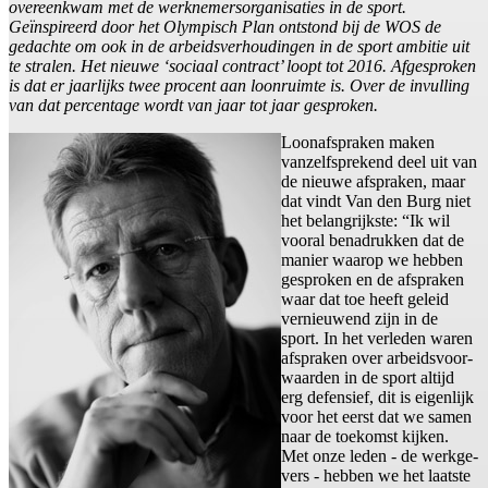
overeenkwam met de werknemersorganisaties in de sport.
Geïnspireerd door het Olympisch Plan ontstond bij de WOS de
gedachte om ook in de arbeidsverhoudingen in de sport ambitie uit
te stralen. Het nieuwe ‘sociaal contract’ loopt tot 2016. Afgesproken
is dat er jaarlijks twee procent aan loonruimte is. Over de invulling
van dat percentage wordt van jaar tot jaar gesproken.
Loonafspraken maken
vanzelfsprekend deel uit van
de nieuwe afspraken, maar
dat vindt Van den Burg niet
het belangrijkste: “Ik wil
vooral benadrukken dat de
manier waarop we hebben
gesproken en de afspraken
waar dat toe heeft geleid
vernieuwend zijn in de
sport. In het verleden waren
afspraken over arbeidsvoor-
waarden in de sport altijd
erg defensief, dit is eigenlijk
voor het eerst dat we samen
naar de toekomst kijken.
Met onze leden - de werkge-
vers - hebben we het laatste