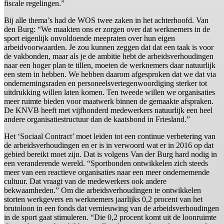
fiscale regelingen.”
Bij alle thema’s had de WOS twee zaken in het achterhoofd. Van
den Burg: “We maakten ons er zorgen over dat werknemers in de
sport eigenlijk onvoldoende meepraten over hun eigen
arbeidvoorwaarden. Je zou kunnen zeggen dat dat een taak is voor
de vakbonden, maar als je de ambitie hebt de arbeidsverhoudingen
naar een hoger plan te tillen, moeten de werknemers daar natuurlijk
een stem in hebben. We hebben daarom afgesproken dat we dat via
ondernemingsraden en personeelsvertegenwoordiging sterker tot
uitdrukking willen laten komen. Ten tweede willen we organisaties
meer ruimte bieden voor maatwerk binnen de gemaakte afspraken.
De KNVB heeft met vijfhonderd medewerkers natuurlijk een heel
andere organisatiestructuur dan de kaatsbond in Friesland.”
Het ‘Sociaal Contract’ moet leiden tot een continue verbetering van
de arbeidsverhoudingen en er is in verwoord wat er in 2016 op dat
gebied bereikt moet zijn. Dat is volgens Van der Burg hard nodig in
een veranderende wereld. “Sportbonden ontwikkelen zich steeds
meer van een reactieve organisaties naar een meer ondernemende
cultuur. Dat vraagt van de medewerkers ook andere
bekwaamheden.” Om die arbeidsverhoudingen te ontwikkelen
storten werkgevers en werknemers jaarlijks 0,2 procent van het
brutoloon in een fonds dat vernieuwing van de arbeidsverhoudingen
in de sport gaat stimuleren. “Die 0,2 procent komt uit de loonruimte