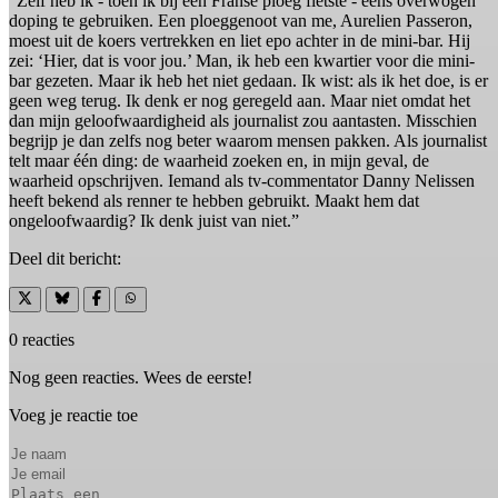
“Zelf heb ik - toen ik bij een Franse ploeg fietste - eens overwogen
doping te gebruiken. Een ploeggenoot van me, Aurelien Passeron,
moest uit de koers vertrekken en liet epo achter in de mini-bar. Hij
zei: ‘Hier, dat is voor jou.’ Man, ik heb een kwartier voor die mini-
bar gezeten. Maar ik heb het niet gedaan. Ik wist: als ik het doe, is er
geen weg terug. Ik denk er nog geregeld aan. Maar niet omdat het
dan mijn geloofwaardigheid als journalist zou aantasten. Misschien
begrijp je dan zelfs nog beter waarom mensen pakken. Als journalist
telt maar één ding: de waarheid zoeken en, in mijn geval, de
waarheid opschrijven. Iemand als tv-commentator Danny Nelissen
heeft bekend als renner te hebben gebruikt. Maakt hem dat
ongeloofwaardig? Ik denk juist van niet.”
Deel dit bericht:
0 reacties
Nog geen reacties. Wees de eerste!
Voeg je reactie toe