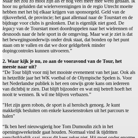
Maar het zou zo mooi zijn als er nog veel meer mee werd gedaan. Ik
hoor nu geluiden dat wielerverenigingen in de regio Utrecht moeite
hebben met het bij elkaar krijgen van sponsorgeld. Geld van de
rijkoverheid, de provincie; het gaat allemaal naar de Tourstart en de
bijdrage voor clubs is geslonken. Dat is eigenlijk niet goed. De
legacy
van de Tourstart moet doordruppelen naar het wielrennen of
desnoods naar de hele sport in de omgeving. Maar wat je ziet is dat
het bewegingsonderwijs onder druk staat, dat bonden op het punt
staan om te vallen en dat we door geldgebrek minder
dopingcontroles kunnen uitvoeren.”
2. Waar kijk je nu, zo aan de vooravond van de Tour, het
meeste naar uit?
“De Tour blijft voor mij het mooiste evenement van het jaar. Ook als
in hetzelfde jaar het WK voetbal of de Olympische Spelen is. Voor
het Nederlandse publiek is het een onwijs grote kans om iedereen
van dichtbij te zien. Dat blijft bijzonder en wat mij betreft hoeft het
nooit te wennen. Ik wil me blijven verbazen.”
"Het zijn geen robots, de sport is al heroïsch genoeg. Je kunt
makkelijk besluiten om enkele kasseienstroken uit het parcours te
halen"
“Ik ben heel nieuwsgierig hoe Tom Dumoulin zich in het
openingsweekeinde gaat houden. Normaal vind ik tijdritten
verschrikkelijk saai, maar dit keer zeker niet. Hij moet onder enorme