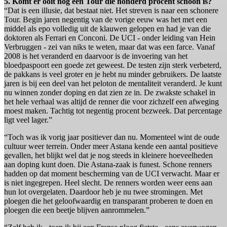
5. Komt er ooit nog een Tour die honderd procent schoon is?
“Dat is een illusie, dat bestaat niet. Het streven is naar een schonere
Tour. Begin jaren negentig van de vorige eeuw was het met een
middel als epo volledig uit de klauwen gelopen en had je van die
doktoren als Ferrari en Conconi. De UCI - onder leiding van Hein
Verbruggen - zei van niks te weten, maar dat was een farce. Vanaf
2008 is het veranderd en daarvoor is de invoering van het
bloedpaspoort een goede zet geweest. De testen zijn sterk verbeterd,
de pakkans is veel groter en je hebt nu minder gebruikers. De laatste
jaren is bij een deel van het peloton de mentaliteit veranderd. Je kunt
nu winnen zonder doping en dat zien ze in. De zwakste schakel in
het hele verhaal was altijd de renner die voor zichzelf een afweging
moest maken. Tachtig tot negentig procent bezweek. Dat percentage
ligt veel lager.”
“Toch was ik vorig jaar positiever dan nu. Momenteel wint de oude
cultuur weer terrein. Onder meer Astana kende een aantal positieve
gevallen, het blijkt wel dat je nog steeds in kleinere hoeveelheden
aan doping kunt doen. Die Astana-zaak is funest. Schone renners
hadden op dat moment bescherming van de UCI verwacht. Maar er
is niet ingegrepen. Heel slecht. De renners worden weer eens aan
hun lot overgelaten. Daardoor heb je nu twee stromingen. Met
ploegen die het geloofwaardig en transparant proberen te doen en
ploegen die een beetje blijven aanrommelen.”