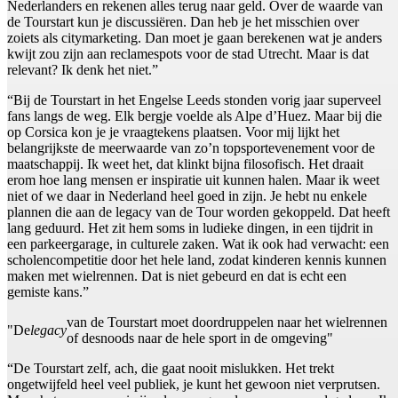
Nederlanders en rekenen alles terug naar geld. Over de waarde van
de Tourstart kun je discussiëren. Dan heb je het misschien over
zoiets als citymarketing. Dan moet je gaan berekenen wat je anders
kwijt zou zijn aan reclamespots voor de stad Utrecht. Maar is dat
relevant? Ik denk het niet.”
“Bij de Tourstart in het Engelse Leeds stonden vorig jaar superveel
fans langs de weg. Elk bergje voelde als Alpe d’Huez. Maar bij die
op Corsica kon je je vraagtekens plaatsen. Voor mij lijkt het
belangrijkste de meerwaarde van zo’n topsportevenement voor de
maatschappij. Ik weet het, dat klinkt bijna filosofisch. Het draait
erom hoe lang mensen er inspiratie uit kunnen halen. Maar ik weet
niet of we daar in Nederland heel goed in zijn. Je hebt nu enkele
plannen die aan de legacy van de Tour worden gekoppeld. Dat heeft
lang geduurd. Het zit hem soms in ludieke dingen, in een tijdrit in
een parkeergarage, in culturele zaken. Wat ik ook had verwacht: een
scholencompetitie door het hele land, zodat kinderen kennis kunnen
maken met wielrennen. Dat is niet gebeurd en dat is echt een
gemiste kans.”
van de Tourstart moet doordruppelen naar het wielrennen
"De
legacy
of desnoods naar de hele sport in de omgeving"
“De Tourstart zelf, ach, die gaat nooit mislukken. Het trekt
ongetwijfeld heel veel publiek, je kunt het gewoon niet verprutsen.