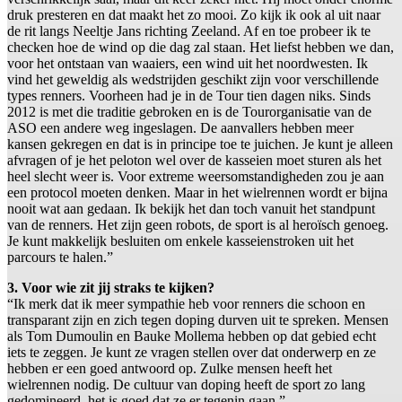
druk presteren en dat maakt het zo mooi. Zo kijk ik ook al uit naar
de rit langs Neeltje Jans richting Zeeland. Af en toe probeer ik te
checken hoe de wind op die dag zal staan. Het liefst hebben we dan,
voor het ontstaan van waaiers, een wind uit het noordwesten. Ik
vind het geweldig als wedstrijden geschikt zijn voor verschillende
types renners. Voorheen had je in de Tour tien dagen niks. Sinds
2012 is met die traditie gebroken en is de Tourorganisatie van de
ASO een andere weg ingeslagen. De aanvallers hebben meer
kansen gekregen en dat is in principe toe te juichen. Je kunt je alleen
afvragen of je het peloton wel over de kasseien moet sturen als het
heel slecht weer is. Voor extreme weersomstandigheden zou je aan
een protocol moeten denken. Maar in het wielrennen wordt er bijna
nooit wat aan gedaan. Ik bekijk het dan toch vanuit het standpunt
van de renners. Het zijn geen robots, de sport is al heroïsch genoeg.
Je kunt makkelijk besluiten om enkele kasseienstroken uit het
parcours te halen.”
3. Voor wie zit jij straks te kijken?
“Ik merk dat ik meer sympathie heb voor renners die schoon en
transparant zijn en zich tegen doping durven uit te spreken. Mensen
als Tom Dumoulin en Bauke Mollema hebben op dat gebied echt
iets te zeggen. Je kunt ze vragen stellen over dat onderwerp en ze
hebben er een goed antwoord op. Zulke mensen heeft het
wielrennen nodig. De cultuur van doping heeft de sport zo lang
gedomineerd, het is goed dat ze er tegenin gaan.”