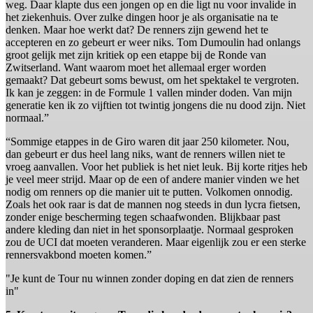
weg. Daar klapte dus een jongen op en die ligt nu voor invalide in
het ziekenhuis. Over zulke dingen hoor je als organisatie na te
denken. Maar hoe werkt dat? De renners zijn gewend het te
accepteren en zo gebeurt er weer niks. Tom Dumoulin had onlangs
groot gelijk met zijn kritiek op een etappe bij de Ronde van
Zwitserland. Want waarom moet het allemaal erger worden
gemaakt? Dat gebeurt soms bewust, om het spektakel te vergroten.
Ik kan je zeggen: in de Formule 1 vallen minder doden. Van mijn
generatie ken ik zo vijftien tot twintig jongens die nu dood zijn. Niet
normaal.”
“Sommige etappes in de Giro waren dit jaar 250 kilometer. Nou,
dan gebeurt er dus heel lang niks, want de renners willen niet te
vroeg aanvallen. Voor het publiek is het niet leuk. Bij korte ritjes heb
je veel meer strijd. Maar op de een of andere manier vinden we het
nodig om renners op die manier uit te putten. Volkomen onnodig.
Zoals het ook raar is dat de mannen nog steeds in dun lycra fietsen,
zonder enige bescherming tegen schaafwonden. Blijkbaar past
andere kleding dan niet in het sponsorplaatje. Normaal gesproken
zou de UCI dat moeten veranderen. Maar eigenlijk zou er een sterke
rennersvakbond moeten komen.”
"Je kunt de Tour nu winnen zonder doping en dat zien de renners
in"