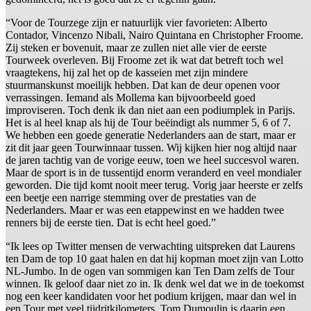
“Voor de Tourzege zijn er natuurlijk vier favorieten: Alberto
Contador, Vincenzo Nibali, Nairo Quintana en Christopher Froome.
Zij steken er bovenuit, maar ze zullen niet alle vier de eerste
Tourweek overleven. Bij Froome zet ik wat dat betreft toch wel
vraagtekens, hij zal het op de kasseien met zijn mindere
stuurmanskunst moeilijk hebben. Dat kan de deur openen voor
verrassingen. Iemand als Mollema kan bijvoorbeeld goed
improviseren. Toch denk ik dan niet aan een podiumplek in Parijs.
Het is al heel knap als hij de Tour beëindigt als nummer 5, 6 of 7.
We hebben een goede generatie Nederlanders aan de start, maar er
zit dit jaar geen Tourwinnaar tussen. Wij kijken hier nog altijd naar
de jaren tachtig van de vorige eeuw, toen we heel succesvol waren.
Maar de sport is in de tussentijd enorm veranderd en veel mondialer
geworden. Die tijd komt nooit meer terug. Vorig jaar heerste er zelfs
een beetje een narrige stemming over de prestaties van de
Nederlanders. Maar er was een etappewinst en we hadden twee
renners bij de eerste tien. Dat is echt heel goed.”
“Ik lees op Twitter mensen de verwachting uitspreken dat Laurens
ten Dam de top 10 gaat halen en dat hij kopman moet zijn van Lotto
NL-Jumbo. In de ogen van sommigen kan Ten Dam zelfs de Tour
winnen. Ik geloof daar niet zo in. Ik denk wel dat we in de toekomst
nog een keer kandidaten voor het podium krijgen, maar dan wel in
een Tour met veel tijdritkilometers. Tom Dumoulin is daarin een