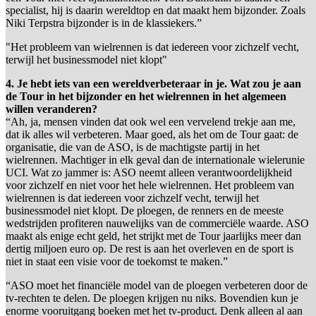
specialist, hij is daarin wereldtop en dat maakt hem bijzonder. Zoals
Niki Terpstra bijzonder is in de klassiekers.”
"Het probleem van wielrennen is dat iedereen voor zichzelf vecht,
terwijl het businessmodel niet klopt"
4. Je hebt iets van een wereldverbeteraar in je. Wat zou je aan
de Tour in het bijzonder en het wielrennen in het algemeen
willen veranderen?
“Ah, ja, mensen vinden dat ook wel een vervelend trekje aan me,
dat ik alles wil verbeteren. Maar goed, als het om de Tour gaat: de
organisatie, die van de ASO, is de machtigste partij in het
wielrennen. Machtiger in elk geval dan de internationale wielerunie
UCI. Wat zo jammer is: ASO neemt alleen verantwoordelijkheid
voor zichzelf en niet voor het hele wielrennen. Het probleem van
wielrennen is dat iedereen voor zichzelf vecht, terwijl het
businessmodel niet klopt. De ploegen, de renners en de meeste
wedstrijden profiteren nauwelijks van de commerciële waarde. ASO
maakt als enige echt geld, het strijkt met de Tour jaarlijks meer dan
dertig miljoen euro op. De rest is aan het overleven en de sport is
niet in staat een visie voor de toekomst te maken.”
“ASO moet het financiële model van de ploegen verbeteren door de
tv-rechten te delen. De ploegen krijgen nu niks. Bovendien kun je
enorme vooruitgang boeken met het tv-product. Denk alleen al aan