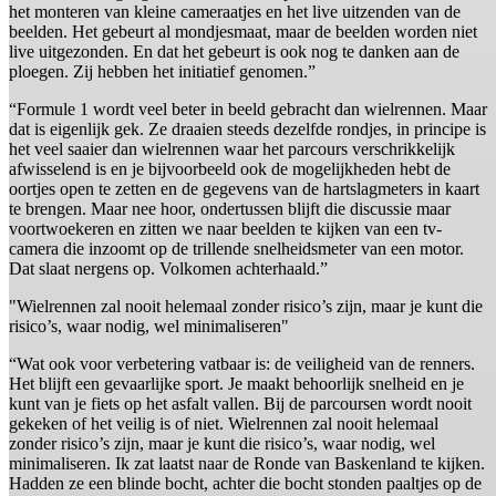
het monteren van kleine cameraatjes en het live uitzenden van de
beelden. Het gebeurt al mondjesmaat, maar de beelden worden niet
live uitgezonden. En dat het gebeurt is ook nog te danken aan de
ploegen. Zij hebben het initiatief genomen.”
“Formule 1 wordt veel beter in beeld gebracht dan wielrennen. Maar
dat is eigenlijk gek. Ze draaien steeds dezelfde rondjes, in principe is
het veel saaier dan wielrennen waar het parcours verschrikkelijk
afwisselend is en je bijvoorbeeld ook de mogelijkheden hebt de
oortjes open te zetten en de gegevens van de hartslagmeters in kaart
te brengen. Maar nee hoor, ondertussen blijft die discussie maar
voortwoekeren en zitten we naar beelden te kijken van een tv-
camera die inzoomt op de trillende snelheidsmeter van een motor.
Dat slaat nergens op. Volkomen achterhaald.”
"Wielrennen zal nooit helemaal zonder risico’s zijn, maar je kunt die
risico’s, waar nodig, wel minimaliseren"
“Wat ook voor verbetering vatbaar is: de veiligheid van de renners.
Het blijft een gevaarlijke sport. Je maakt behoorlijk snelheid en je
kunt van je fiets op het asfalt vallen. Bij de parcoursen wordt nooit
gekeken of het veilig is of niet. Wielrennen zal nooit helemaal
zonder risico’s zijn, maar je kunt die risico’s, waar nodig, wel
minimaliseren. Ik zat laatst naar de Ronde van Baskenland te kijken.
Hadden ze een blinde bocht, achter die bocht stonden paaltjes op de