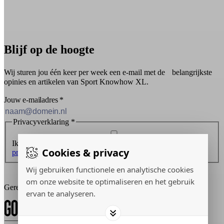
Blijf op de hoogte
Wij sturen jou één keer per week een e-mail met de belangrijkste
opinies en artikelen van Sport Knowhow XL.
Jouw e-mailadres
*
Privacyverklaring
*
Ik ontvang graag de nieuwsbrief en ga akkoord met de
Cookies & privacy
privacyverklaring
.
Wij gebruiken functionele en analytische cookies
Inschrijven
om onze website te optimaliseren en het gebruik
Gerealiseerd door:
ervan te analyseren.