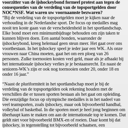
voorzitter van de ijshockeybond formeel protest aan tegen de
consequenties van de verdeling van de topsportgelden door
NOC*NSF. Wat waren uw voornaamste bezwaren?
“Bij de verdeling van de topsportgelden moet je kijken naar de
verhouding in de Nederlandse sport. De focus op medailles mag
nooit ten koste gaan van de verscheidenheid in het sportlandschap.
Elke bond moet een minimumbijdrage behouden om zijn taken te
kunnen blijven doen. Een aantal bonden, waaronder de
ijshockeybond, kreeg helemaal geen steun meer. Het gaat over ons
voortbestaan. In het ijshockey speel je ieder jaar een WK. Als onze
vrouwen naar China moeten, gaat het om een ploeg van 26
personen. Zulke toernooien kosten veel geld, maar als je afhaakt bij
het internationale ijshockey verlies je je bestaansrecht. En naast de
senioren-WK’s zijn er ook nog toernooien onder 20, onder 18 en
onder 16 jaar.”
“Naast de pluriformiteit in het sportlandschap moet je bij de
verdeling van de topsportgelden ook rekening houden met de
verschillen die er tussen sporten bestaan als het gaat om opleiding.
Die eenzijdige focus op olympische medailles is in het nadeel van
veel teamsporten, zoals ijshockey, maar ook bijvoorbeeld handbal,
volleybal of basketbal. In die sporten moet je heel jong beginnen om
überhaupt kans te maken om aan de internationale top te komen. Dat
geldt niet voor bijvoorbeeld BMX-en of roeien. Daar komt bij dat
ijshockey, in tegenstelling tot bijvoorbeeld schaatsen, een