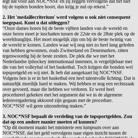
legt dat voor aan NOC*NSF en zij zeggen vervolgens dat het niet
bij de toptien bonden hoort, dus krijg je nul op rekest.”
2. Het 'medaillecriterium' werd volgens u ook niet consequent
toegepast. Kunt u dat uitleggen?
“Onze dames horen bij de beste vijftien landen van de wereld en
onze heren moet je inschatten tussen de 22ste en de 28ste plek op de
wereldranglijst. Het moet mogelijk zijn om bij de beste twintig van
de wereld te komen. Landen waar wij nog niet zo heel lang geleden
van hebben gewonnen, zoals Zwitserland en Denemarken, zitten
tegenwoordig bij de beste zestien. De plek die we met het
Nederlandse ijshockey internationaal innemen, is vergelijkbaar met
die van het volleybal of het basketbal. Toch krijgen die bonden wel
topsportgeld en wij niet. Ik heb dat aangekaart bij NOC*NSF.
Volgens hen is er in het basketbal een heel talentvolle lichting. Dat is
natuurlijk moeilijk hard te maken. Wij hebben er nog een rechtszaak
over gevoerd, maar die hebben we verloren. Er werd heel
procedureel gekeken met het argument dat we in de algemene
ledenvergadering akkoord zijn gegaan met de procedure.
NOC*NSF wil geen uitzondering maken.”
3. NOC*NSF bepaalt de verdeling van de topsportgelden. Zou
dat op een andere manier moeten of kunnen?
“Op dit moment maakt het ministerie een lumpsum over aan
NOC*NSF, dat het geld vervolgens naar eigen inzicht tussen de