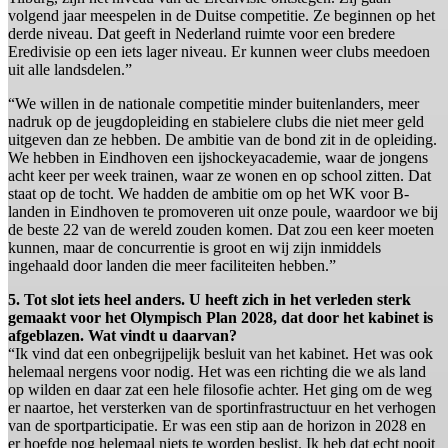
volgend jaar meespelen in de Duitse competitie. Ze beginnen op het
derde niveau. Dat geeft in Nederland ruimte voor een bredere
Eredivisie op een iets lager niveau. Er kunnen weer clubs meedoen
uit alle landsdelen.”
“We willen in de nationale competitie minder buitenlanders, meer
nadruk op de jeugdopleiding en stabielere clubs die niet meer geld
uitgeven dan ze hebben. De ambitie van de bond zit in de opleiding.
We hebben in Eindhoven een ijshockeyacademie, waar de jongens
acht keer per week trainen, waar ze wonen en op school zitten. Dat
staat op de tocht. We hadden de ambitie om op het WK voor B-
landen in Eindhoven te promoveren uit onze poule, waardoor we bij
de beste 22 van de wereld zouden komen. Dat zou een keer moeten
kunnen, maar de concurrentie is groot en wij zijn inmiddels
ingehaald door landen die meer faciliteiten hebben.”
5. Tot slot iets heel anders. U heeft zich in het verleden sterk
gemaakt voor het Olympisch Plan 2028, dat door het kabinet is
afgeblazen. Wat vindt u daarvan?
“Ik vind dat een onbegrijpelijk besluit van het kabinet. Het was ook
helemaal nergens voor nodig. Het was een richting die we als land
op wilden en daar zat een hele filosofie achter. Het ging om de weg
er naartoe, het versterken van de sportinfrastructuur en het verhogen
van de sportparticipatie. Er was een stip aan de horizon in 2028 en
er hoefde nog helemaal niets te worden beslist. Ik heb dat echt nooit