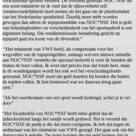
verschillende sporten verdeelt. De overheid gebruikt NOC*NSF als
een soort ministerie en ik vind dat de rijksoverheid zelf
verantwoordelijkheid moet nemen als het gaat om de pluriformiteit
van het Nederlandse sportbeleid. Daarbij moet méér worden
gewogen dan alleen de topsportambitie van NOC*NSF. Het is geld
van belastingbetalers en verscheidenheid van het sportaanbod is een
algemeen belang. Die eendimensionale benadering gericht op
topsport gaat ten koste van de diversiteit.”
“Het ministerie van VWS heeft, als compensatie voor het
wegvallen van de topsportgelden, onlangs wel een nieuwe subsidie
aan NOC*NSF verstrekt die speciaal bedoeld is voor de bonden die
buiten de boot vallen. Ik weet niet precies hoe dat fonds heet, maar
in de wandelgangen wordt het ook wel het verschralingsfonds
genoemd. NOC*NSF moet dat geld inzetten bij bonden die buiten
de toptien vallen. Ik ben benieuwd wat we daarvan terug gaan
zien.”
"Als het voortbestaan van een sport wordt bedreigd, schiet je te ver
door"
“Het focusbeleid van NOC*NSF heeft ertoe geleid dat de
ijshockeybond langs het randje wordt geduwd. Het is vreemd dat
NOC*NSF de partij is die dat moet corrigeren. Ik heb dat tegen de
ambtenaar van het ministerie van VWS gezegd. Het gaat ook om het
democratisch gehalte. De grote bonden die het geld krijgen zijn in