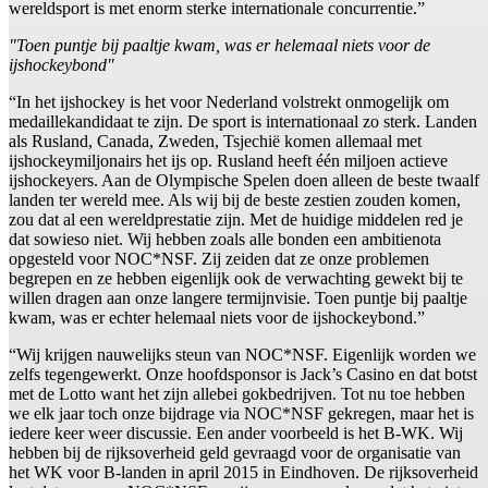
wereldsport is met enorm sterke internationale concurrentie.”
"Toen puntje bij paaltje kwam, was er helemaal niets voor de
ijshockeybond"
“In het ijshockey is het voor Nederland volstrekt onmogelijk om
medaillekandidaat te zijn. De sport is internationaal zo sterk. Landen
als Rusland, Canada, Zweden, Tsjechië komen allemaal met
ijshockeymiljonairs het ijs op. Rusland heeft één miljoen actieve
ijshockeyers. Aan de Olympische Spelen doen alleen de beste twaalf
landen ter wereld mee. Als wij bij de beste zestien zouden komen,
zou dat al een wereldprestatie zijn. Met de huidige middelen red je
dat sowieso niet. Wij hebben zoals alle bonden een ambitienota
opgesteld voor NOC*NSF. Zij zeiden dat ze onze problemen
begrepen en ze hebben eigenlijk ook de verwachting gewekt bij te
willen dragen aan onze langere termijnvisie. Toen puntje bij paaltje
kwam, was er echter helemaal niets voor de ijshockeybond.”
“Wij krijgen nauwelijks steun van NOC*NSF. Eigenlijk worden we
zelfs tegengewerkt. Onze hoofdsponsor is Jack’s Casino en dat botst
met de Lotto want het zijn allebei gokbedrijven. Tot nu toe hebben
we elk jaar toch onze bijdrage via NOC*NSF gekregen, maar het is
iedere keer weer discussie. Een ander voorbeeld is het B-WK. Wij
hebben bij de rijksoverheid geld gevraagd voor de organisatie van
het WK voor B-landen in april 2015 in Eindhoven. De rijksoverheid