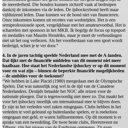
de meerderheid. Die bonden kunnen zichzelf vaak al bedruipen
dankzij de inkomsten via de leden. De ijshockeybond heeft maar
vijfduizend leden. Daar kunnen we de bond niet van financieren.
Onze inkomsten komen uit recettes van wedstrijden. Het is een
semiprofessionele sport, vergelijkbaar met het amateurvoetbal. Het is
scharrelen met sponsors in het MKB. Ik begrijp de focus op topsport
en medailles van Maurits Hendriks, maar je moet de verhoudingen
niet uit het oog verliezen. Als het voortbestaan van een sport wordt
bedreigd, schiet je te ver door.”
4. In de jaren tachtig speelde Nederland mee met de A-landen.
Dat lijkt met de financiële middelen van dit moment niet meer
haalbaar. Hoe staat het Nederlandse ijshockey er op dit moment
voor en wat zijn – binnen de beperkte financiële mogelijkheden
– de ambities voor de toekomst?
“We hebben in Lake Placid (1980) meegedaan met de Olympische
Spelen. Dat was natuurlijk nog wel in de tijd van de Canadese
Nederlanders. Destijds betaalde het NOC alle reizen voor de
nationale ploegen. Dat is tegenwoordig niet meer zo. Dat maakt het
voor het ijshockey moeilijk om internationaal mee te blijven doen.
Er zijn in het verleden veel zaken misgegaan. Clubs hebben in het
verleden te veel geleund op buitenlandse spelers, er is roekeloos
omgegaan met geld, er waren faillissementen. Op dit moment is er
sprake van een tweedeling. De twee beste clubs, Heerenveen en
Tilburg, zijn het niveau van de Eredivisie ontstegen. Zij gaan