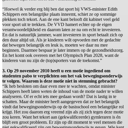
“Hoewel ik verder erg blij ben dat sport bij VWS-minister Edith
Schippers een belangrijke plaats inneemt, schiet ze op sommige
plekken toch tekort. Aan de ene kant belooft dit kabinet veel geld
voor sport uit te trekken. De VVD hamert echter op de eigen
verantwoordelijkheid en daarom laten ze na om echt te investeren.
En dat is natuurlijk jammer, want investeren in sport betaalt zich op
den duur altijd uit. Als je kinderen wilt opvoeden met de gedachte
dat bewegen belangrijk en leuk is, moeten we daar nu mee
beginnen. Daarmee bespaar je later immers op de gezondheidszorg.
En het komt ook overeen met het Olympisch Plan 2028, want de
kinderen van nu zijn de (top)sporters van de toekomst.”
3. Op 29 november 2010 heeft u een motie ingediend om
studenten pabo te verplichten om het vak bewegingsonderwijs
te volgen. Waarom is deze motie niet in stemming gebracht?
“Ik heb besloten om daar even mee te wachten, omdat minister
Schippers heeft laten weten de inhoud van de motie nader te willen
analyseren. Of er echt iets mee gedaan wordt? Dat is lastig in te
schatten. Maar de minister heeft aangegeven dat ze het belangrijk
vindt dat bewegingsonderwijs op de basisschool een belangrijke rol
krijgt. Het zou daarom erg vreemd zijn als zij zich tegen deze motie
zou keren. Want het tekort aan (gekwalificeerde) gymleraren is én
blijft een groot probleem. Er zijn op dit moment te veel mensen die
niet gekwalificeerd zijn om bewegingsonderwijs te geven. Wie kent