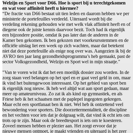
Welzijn en Sport voor D66. Hoe is sport bij u terechtgekomen
en wat voor affiniteit heeft u hiermee?
“De fractie van D66 bestaat uit tien leden en daarom hebben we per
ministerie de portefeuilles verdeeld. Uiteraard wordt bij die
verdeling rekening gehouden wie met welk vlak affiniteit heeft en of
diegene ook de juiste kennis daarvoor bezit. Toch had ik eigenlijk
een bijzondere positie, omdat ik pas later dan de anderen in de
Kamer ben gekomen. Ik ben gekozen met voorkeursstemmen en de
officiële uitslag liet een week op zich wachten, maar dat betekent
niet dat deze portefeuille als enige nog over was. Aangezien ik bij de
AVRO tien jaar lang gezondheidsprogramma’s heb gemaakt, past de
sector Volksgezondheid, Welzijn en Sport wel in mijn straatje."
"Van te voren wist ik dat het een moeilijk dossier zou worden. In de
zorg staan veel belangen op het spel en er gaat veel geld in om, maar
ik vind het buitengewoon interessant. Op het gebied van sport ben
ik eigenlijk nog nieuw. Ik heb wel altijd wat aan sport gedaan, maar
meer op amateurniveau. Zo zat ik als kind op gymnastiek, en als
Friese heb ik het schaatsen met de paplepel ingegoten gekregen.
Maar echt een sportfanaat ben ik niet. Wel heb ik ontzettend veel
bewondering voor sporters. Die doorzettermentaliteit, de discipline
en het vechten voor iets dat je dolgraag wilt, dat vind ik echt iets om
trots op te zijn. Maar ook de breedtesport is iets om te koesteren.
Zoveel mensen hebben er plezier aan. Het zorgt ervoor dat je
nieuwe mensen ontmoet, je maakt vrienden en uiteraard is het zeer