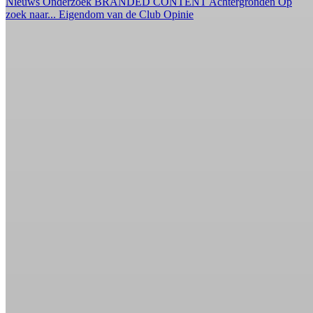
Nieuws
Onderzoek
BRANDED CONTENT
Achtergronden
Op
zoek naar...
Eigendom van de Club
Opinie