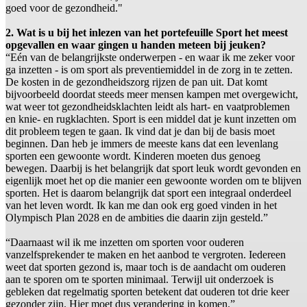
goed voor de gezondheid."
2. Wat is u bij het inlezen van het portefeuille Sport het meest
opgevallen en waar gingen u handen meteen bij jeuken?
“Eén van de belangrijkste onderwerpen - en waar ik me zeker voor
ga inzetten - is om sport als preventiemiddel in de zorg in te zetten.
De kosten in de gezondheidszorg rijzen de pan uit. Dat komt
bijvoorbeeld doordat steeds meer mensen kampen met overgewicht,
wat weer tot gezondheidsklachten leidt als hart- en vaatproblemen
en knie- en rugklachten. Sport is een middel dat je kunt inzetten om
dit probleem tegen te gaan. Ik vind dat je dan bij de basis moet
beginnen. Dan heb je immers de meeste kans dat een levenlang
sporten een gewoonte wordt. Kinderen moeten dus genoeg
bewegen. Daarbij is het belangrijk dat sport leuk wordt gevonden en
eigenlijk moet het op die manier een gewoonte worden om te blijven
sporten. Het is daarom belangrijk dat sport een integraal onderdeel
van het leven wordt. Ik kan me dan ook erg goed vinden in het
Olympisch Plan 2028 en de ambities die daarin zijn gesteld.”
“Daarnaast wil ik me inzetten om sporten voor ouderen
vanzelfsprekender te maken en het aanbod te vergroten. Iedereen
weet dat sporten gezond is, maar toch is de aandacht om ouderen
aan te sporen om te sporten minimaal. Terwijl uit onderzoek is
gebleken dat regelmatig sporten betekent dat ouderen tot drie keer
gezonder zijn. Hier moet dus verandering in komen.”