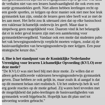
de verhalen niet van een lerares handvaardigheid die ook even een
uurtje gymnastiekles geeft. Niet alleen hebben leerlingen recht op
een goede sportles, ze krijgen op deze manier ook niet mee hoe leuk
gymnastiek kan zijn, omdat de lerares geen idee heeft wat ze met de
les aan moet. Het liefst zou ik uiteraard zien dat op elke basisschool
een vakleraar lichamelijk onderwijs les geeft. Maar daar is
simpelweg geen mogelijkheid voor. Daarom vind ik het belangrijk
dat er in ieder geval leraren zijn met een aantekening voor
gymnastiekbevoegdheid. Vandaar ook een motie dat studenten pabo
het vak bewegingsonderwijs verplicht moeten volgen, zodat zij de
basisvaardigheden van bewegingsonderwijs mee krijgen. Een puur
strategische keuze dus.”
4. Hoe is het standpunt van de Koninklijke Nederlandse
Vereniging voor leraren Lichamelijke Opvoeding (KVLO) over
deze motie?
“De KVLO was niet heel blij met deze motie. Ze willen dat er
alleen gekwalificeerde vakleraren bewegingsonderwijs gymnastiek
geven. Daar hebben ze ook gelijk in, maar zoals ik al aangaf is dat
op dit moment helaas niet realistisch. Uit het onderwijs heb ik wel
erg goede reacties op de motie gehad. Zij waren heel tevreden met
de mogelijkheid dat pabo-leerlingen de basisvaardigheden van
gymnastiek wordt bijgebracht. Hopelijk kan dit plan snel tot
uitvoering worden gebracht."