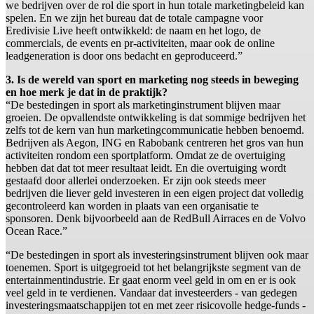
we bedrijven over de rol die sport in hun totale marketingbeleid kan
spelen. En we zijn het bureau dat de totale campagne voor
Eredivisie Live heeft ontwikkeld: de naam en het logo, de
commercials, de events en pr-activiteiten, maar ook de online
leadgeneration is door ons bedacht en geproduceerd.”
3. Is de wereld van sport en marketing nog steeds in beweging
en hoe merk je dat in de praktijk?
“De bestedingen in sport als marketinginstrument blijven maar
groeien. De opvallendste ontwikkeling is dat sommige bedrijven het
zelfs tot de kern van hun marketingcommunicatie hebben benoemd.
Bedrijven als Aegon, ING en Rabobank centreren het gros van hun
activiteiten rondom een sportplatform. Omdat ze de overtuiging
hebben dat dat tot meer resultaat leidt. En die overtuiging wordt
gestaafd door allerlei onderzoeken. Er zijn ook steeds meer
bedrijven die liever geld investeren in een eigen project dat volledig
gecontroleerd kan worden in plaats van een organisatie te
sponsoren. Denk bijvoorbeeld aan de RedBull Airraces en de Volvo
Ocean Race.”
“De bestedingen in sport als investeringsinstrument blijven ook maar
toenemen. Sport is uitgegroeid tot het belangrijkste segment van de
entertainmentindustrie. Er gaat enorm veel geld in om en er is ook
veel geld in te verdienen. Vandaar dat investeerders - van gedegen
investeringsmaatschappijen tot en met zeer risicovolle hedge-funds -