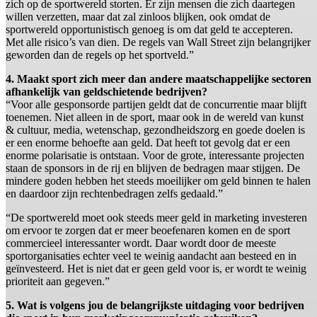
zich op de sportwereld storten. Er zijn mensen die zich daartegen
willen verzetten, maar dat zal zinloos blijken, ook omdat de
sportwereld opportunistisch genoeg is om dat geld te accepteren.
Met alle risico’s van dien. De regels van Wall Street zijn belangrijker
geworden dan de regels op het sportveld.”
4. Maakt sport zich meer dan andere maatschappelijke sectoren
afhankelijk van geldschietende bedrijven?
“Voor alle gesponsorde partijen geldt dat de concurrentie maar blijft
toenemen. Niet alleen in de sport, maar ook in de wereld van kunst
& cultuur, media, wetenschap, gezondheidszorg en goede doelen is
er een enorme behoefte aan geld. Dat heeft tot gevolg dat er een
enorme polarisatie is ontstaan. Voor de grote, interessante projecten
staan de sponsors in de rij en blijven de bedragen maar stijgen. De
mindere goden hebben het steeds moeilijker om geld binnen te halen
en daardoor zijn rechtenbedragen zelfs gedaald.”
“De sportwereld moet ook steeds meer geld in marketing investeren
om ervoor te zorgen dat er meer beoefenaren komen en de sport
commercieel interessanter wordt. Daar wordt door de meeste
sportorganisaties echter veel te weinig aandacht aan besteed en in
geïnvesteerd. Het is niet dat er geen geld voor is, er wordt te weinig
prioriteit aan gegeven.”
5. Wat is volgens jou de belangrijkste uitdaging voor bedrijven