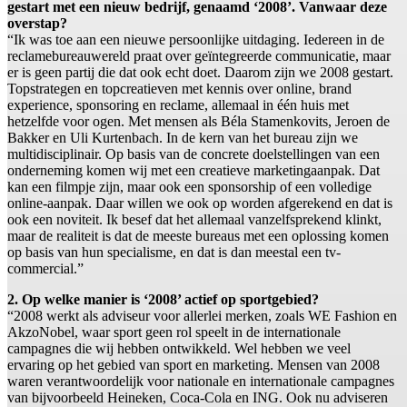
gestart met een nieuw bedrijf, genaamd ‘2008’
. Vanwaar deze
overstap?
“Ik was toe aan een nieuwe persoonlijke uitdaging. Iedereen in de
reclamebureauwereld praat over geïntegreerde communicatie, maar
er is geen partij die dat ook echt doet. Daarom zijn we 2008 gestart.
Topstrategen en topcreatieven met kennis over online, brand
experience, sponsoring en reclame, allemaal in één huis met
hetzelfde voor ogen. Met mensen als Béla Stamenkovits, Jeroen de
Bakker en Uli Kurtenbach. In de kern van het bureau zijn we
multidisciplinair. Op basis van de concrete doelstellingen van een
onderneming komen wij met een creatieve marketingaanpak. Dat
kan een filmpje zijn, maar ook een sponsorship of een volledige
online-aanpak. Daar willen we ook op worden afgerekend en dat is
ook een noviteit. Ik besef dat het allemaal vanzelfsprekend klinkt,
maar de realiteit is dat de meeste bureaus met een oplossing komen
op basis van hun specialisme, en dat is dan meestal een tv-
commercial.”
2. Op welke manier is ‘2008’ actief op sportgebied?
“2008 werkt als adviseur voor allerlei merken, zoals WE Fashion en
AkzoNobel, waar sport geen rol speelt in de internationale
campagnes die wij hebben ontwikkeld. Wel hebben we veel
ervaring op het gebied van sport en marketing. Mensen van 2008
waren verantwoordelijk voor nationale en internationale campagnes
van bijvoorbeeld Heineken, Coca-Cola en ING. Ook nu adviseren