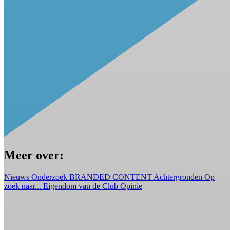
Meer over:
Nieuws
Onderzoek
BRANDED CONTENT
Achtergronden
Op
zoek naar...
Eigendom van de Club
Opinie