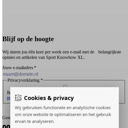
Blijf op de hoogte
Wij sturen jou één keer per week een e-mail met de belangrijkste
opinies en artikelen van Sport Knowhow XL.
Jouw e-mailadres
*
Privacyverklaring
*
Ik ontvang graag de nieuwsbrief en ga akkoord met de
Cookies & privacy
privacyverklaring
.
Wij gebruiken functionele en analytische cookies
Inschrijven
om onze website te optimaliseren en het gebruik
Gerealiseerd door:
ervan te analyseren.