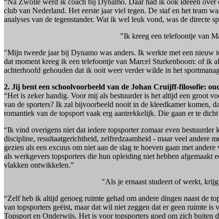
“Na Zwolle werd ik coach bij Dynamo. Daar had ik ook ideeën over en 
club van Nederland. Het eerste jaar viel tegen. De staf en het team w
analyses van de tegenstander. Wat ik wel leuk vond, was de directe s
"Ik kreeg een telefoontje van 
"Mijn tweede jaar bij Dynamo was anders. Ik werkte met een nieuw te
dat moment kreeg ik een telefoontje van Marcel Sturkenboom: of ik al
achterhoofd gehouden dat ik ooit weer verder wilde in het sportmanag
2. Jij bent een schoolvoorbeeld van de Johan Cruijff-filosofie: ou
“Het is zeker handig. Voor mij als bestuurder is het altijd een groot 
van de sporters? Ik zal bijvoorbeeld nooit in de kleedkamer komen, da
romantiek van de topsport vaak erg aantrekkelijk. Die gaan er te dicht
“Ik vind overigens niet dat iedere topsporter zomaar even bestuurder 
discipline, resultaatgerichtheid, zelfredzaamheid - maar veel andere 
gezien als een excuus om niet aan de slag te hoeven gaan met andere v
als werkgevers topsporters die hun opleiding niet hebben afgemaakt e
vlakken ontwikkelen.”
"Als je ernaast studeert of werkt, krij
“Zelf heb ik altijd genoeg ruimte gehad om andere dingen naast de top
van topsporters geëist, maar dat wil niet zeggen dat er geen ruimte i
Topsport en Onderwijs. Het is voor topsporters goed om zich buiten de s