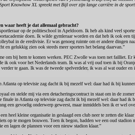
 Sport Knowhow XL spreekt met Bijl over zijn lange carrière in de spor
en waar heeft je dat allemaal gebracht?
rtleraar op de politieschool in Apeldoorn. Ik heb als kind veel sporten
sportacademie doen. Ik wilde gymleraar worden en dat heb ik ook een tij
olleybal in de eredivisie. Er was genoeg ruimte om er andere dingen naa
ht en gelukkig zien ook steeds meer sporters het belang daarvan.”
eg me om bij hem te komen werken. PEC Zwolle was toen net failliet. E
lde ik ook voor het Nederlands team. Ik was al vrij oud toen ik bij Oran
 verder te gaan. Ik was de tweede spelverdeler, ik was al wat ouder en i
n Atlanta op televisie zag dacht ik bij mezelf wel: daar had ik bij kunnen
aal en stelde mij via een detacheringscontract in staat om in de zomer b
 finale in Atlanta op televisie zag dacht ik bij mezelf wel: daar had ik 
lang een gevoelig onderwerp geweest, maar inmiddels ben ik er wel ov
 een heel kleine organisatie in geslaagd een club neer te zetten die klaa
 zoiets op te mogen bouwen. Toen ik begon, hadden we een oud stadion 
sie en lagen de plannen voor een nieuw stadion klaar.”