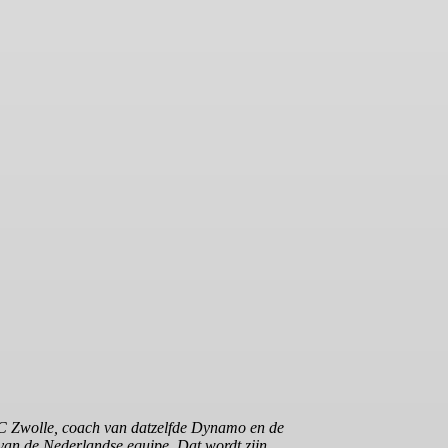
 FC Zwolle, coach van datzelfde Dynamo en de
van de Nederlandse equipe. Dat wordt zijn