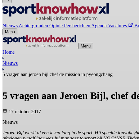
Nieuws
Achtergronden
Opinie
Persberichten
Agenda
Vacatures
B
Menu
Menu
Home
Nieuws
5 vragen aan jeroen bijl chef de mission in pyeongchang
5 vragen aan Jeroen Bijl, chef 
17 oktober 2017
Nieuws
Jeroen Bijl werkt al een leven lang in de sport. Hij speelde topvol
afgelopen twaalf jaar was hij manager topsport bij NOC*NSF. Tijden