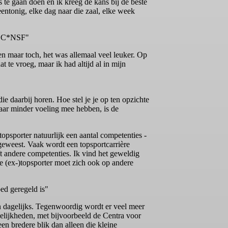
 te gaan doen en ik kreeg de kans bij de beste
entonig, elke dag naar die zaal, elke week
 NOC*NSF"
n maar toch, het was allemaal veel leuker. Op
te vroeg, maar ik had altijd al in mijn
ie daarbij horen. Hoe stel je je op ten opzichte
daar minder voeling mee hebben, is de
opsporter natuurlijk een aantal competenties -
 geweest. Vaak wordt een topsportcarrière
ft andere competenties. Ik vind het geweldig
e (ex-)topsporter moet zich ook op andere
oed geregeld is"
en dagelijks. Tegenwoordig wordt er veel meer
gelijkheden, met bijvoorbeeld de Centra voor
een bredere blik dan alleen die kleine