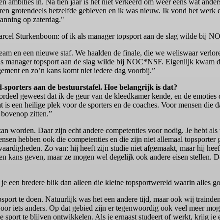
ambities in. Na tien jaar is het niet verkeerd om weer eens wat anders
aren grotendeels hetzelfde gebleven en ik was nieuw. Ik vond het werk e
panning op zaterdag."
Marcel Sturkenboom: of ik als manager topsport aan de slag wilde bij
am en een nieuwe staf. We haalden de finale, die we weliswaar verlore
s manager topsport aan de slag wilde bij NOC*NSF. Eigenlijk kwam dat 
ement en zo’n kans komt niet iedere dag voorbij.”
d-sporters aan de bestuurstafel. Hoe belangrijk is dat?
voordeel geweest dat ik de geur van de kleedkamer kende, en de emoties d
t is een heilige plek voor de sporters en de coaches. Voor mensen die 
 bovenop zitten.”
kan worden. Daar zijn echt andere competenties voor nodig. Je hebt als t
mensen hebben ook die competenties en die zijn niet allemaal topsporter
aardigheden. Zo van: hij heeft zijn studie niet afgemaakt, maar hij hee
en kans geven, maar ze mogen wel degelijk ook andere eisen stellen. D
g je een bredere blik dan alleen die kleine topsportwereld waarin alles g
sport te doen. Natuurlijk was het een andere tijd, maar ook wij traind
s voor iets anders. Op dat gebied zijn er tegenwoordig ook veel meer mo
port te blijven ontwikkelen. Als je ernaast studeert of werkt, krijg je 