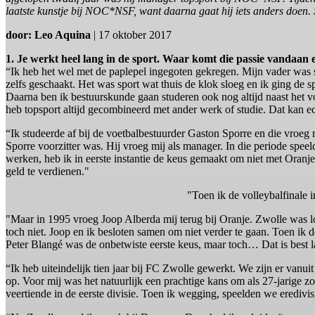
laatste kunstje bij NOC*NSF, want daarna gaat hij iets anders doen.
door: Leo Aquina
| 17 oktober 2017
1. Je werkt heel lang in de sport. Waar komt die passie vandaan 
“Ik heb het wel met de paplepel ingegoten gekregen. Mijn vader was spo
zelfs geschaakt. Het was sport wat thuis de klok sloeg en ik ging de 
Daarna ben ik bestuurskunde gaan studeren ook nog altijd naast het v
heb topsport altijd gecombineerd met ander werk of studie. Dat kan ec
“Ik studeerde af bij de voetbalbestuurder Gaston Sporre en die vro
Sporre voorzitter was. Hij vroeg mij als manager. In die periode spee
werken, heb ik in eerste instantie de keus gemaakt om niet met Oranje
geld te verdienen."
"Toen ik de volleybalfinale i
"Maar in 1995 vroeg Joop Alberda mij terug bij Oranje. Zwolle was loy
toch niet. Joop en ik besloten samen om niet verder te gaan. Toen ik de
Peter Blangé was de onbetwiste eerste keus, maar toch… Dat is best 
“Ik heb uiteindelijk tien jaar bij FC Zwolle gewerkt. We zijn er vanuit
op. Voor mij was het natuurlijk een prachtige kans om als 27-jarige
veertiende in de eerste divisie. Toen ik wegging, speelden we eredivi