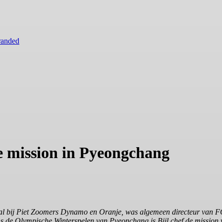
randed
de mission in Pyeongchang
leybal bij Piet Zoomers Dynamo en Oranje, was algemeen directeur van
s de Olympische Winterspelen van Pyeonchang is Bijl chef de mission 