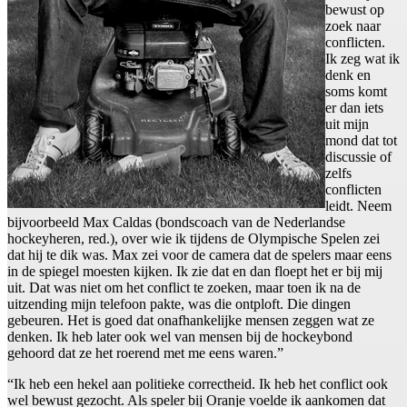
bewust op
zoek naar
conflicten.
Ik zeg wat ik
denk en
soms komt
er dan iets
uit mijn
mond dat tot
discussie of
zelfs
conflicten
leidt. Neem
bijvoorbeeld Max Caldas (bondscoach van de Nederlandse
hockeyheren, red.), over wie ik tijdens de Olympische Spelen zei
dat hij te dik was. Max zei voor de camera dat de spelers maar eens
in de spiegel moesten kijken. Ik zie dat en dan floept het er bij mij
uit. Dat was niet om het conflict te zoeken, maar toen ik na de
uitzending mijn telefoon pakte, was die ontploft. Die dingen
gebeuren. Het is goed dat onafhankelijke mensen zeggen wat ze
denken. Ik heb later ook wel van mensen bij de hockeybond
gehoord dat ze het roerend met me eens waren.”
“Ik heb een hekel aan politieke correctheid. Ik heb het conflict ook
wel bewust gezocht. Als speler bij Oranje voelde ik aankomen dat