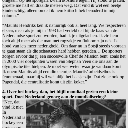
omgaan. Op het sportgala kwam ik André tegen. Hij stond te praten,
groette me half en draaide meteen weg. Dat vind ik wel een beetje
kinderachtig, alleen omdat ik hem kritisch heb benaderd in mijn
column.”
“Maurits Hendriks ken ik natuurlijk ook al heel lang. We respecteren
elkaar, maar als je mij in 1993 had verteld dat hij de baas van de
Nederlandse sport zou worden, had ik je uitgelachen. Ik zie hem
toch altijd meer als die man met rugzakje en fluit om zijn nek. Ik
houd van iets meer nederigheid. Om daar nu in Sotsji steeds vooraan
te gaan staan als die schaatsers hard hebben gereden… De sporters
zorgen ervoor dat jij een succesvolle Chef de Mission bent, zoals het
in 2000 vier doelpunten waren van Stephan Veen die ons aan de
olympische titel hielpen. Je moet wel weten waar je vandaan komt.
Ik noem Maurits altijd een directeurtje. Maurits’ arbeidsethos is
fenomenaal, maar hij wil wel altijd het baasje zijn. Dat zie je ook op
Papendal, die centralisatie komt uit zijn koker.”
4. Over het hockey dan, het blijft mondiaal gezien een kleine
sport. Doet Nederland genoeg aan de mondialisering?
“Nee, dat
vind ik niet.
In
Nederland is
hockey een
grote sport,