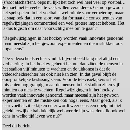
(
shoot
afschaffen), oeps nu lijkt het toch wel heel veel op voetbal…
Je moet niet te veel en te vaak willen veranderen. Ga nou gewoon
het spel spelen. In het voetbal is wel ruimte voor verbetering, maar
ik snap ook dat in een sport van dat formaat de consequenties van
regelwijzigingen commercieel een veel grotere impact hebben. Het
is dus logisch om daar voorzichtig mee om te gaan."
"Regelwijzigingen in het hockey worden vaak innovatie genoemd,
maar meestal zijn het gewoon experimenten en die mislukken ook
nogal eens"
"De videoscheidsrechter vind ik bijvoorbeeld lang niet altijd een
verbetering. In het hockey gebeurt het nu, dan zitten de mensen in
het stadion vijf minuten te wachten en de uitkomst is dat de
videoscheidsrechter het ook niet kan zien. In dat geval blijft de
oorspronkelijke beslissing staan. Voor de televisiekijkers is het
misschien nog grappig, maar de mensen in het stadion zitten vijf
minuten op niets te wachten. Regelwijzigingen in het hockey
worden vaak innovatie genoemd, maar meestal zijn het gewoon
experimenten en die mislukken ook nogal eens. Maar goed, als ik
naar voetbal zit te kijken en er wordt weer eens een doelpunt niet
geteld terwijl de bal duidelijk wel over de lijn was, denk ik ook wel
eens in welke tijd leven we nu?"
Deel dit bericht: