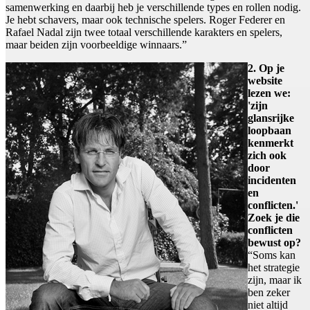
samenwerking en daarbij heb je verschillende types en rollen nodig.
Je hebt schavers, maar ook technische spelers. Roger Federer en
Rafael Nadal zijn twee totaal verschillende karakters en spelers,
maar beiden zijn voorbeeldige winnaars.”
2. Op je
website
lezen we:
'zijn
glansrijke
loopbaan
kenmerkt
zich ook
door
incidenten
en
conflicten.'
Zoek je die
conflicten
bewust op?
“Soms kan
het strategie
zijn, maar ik
ben zeker
niet altijd