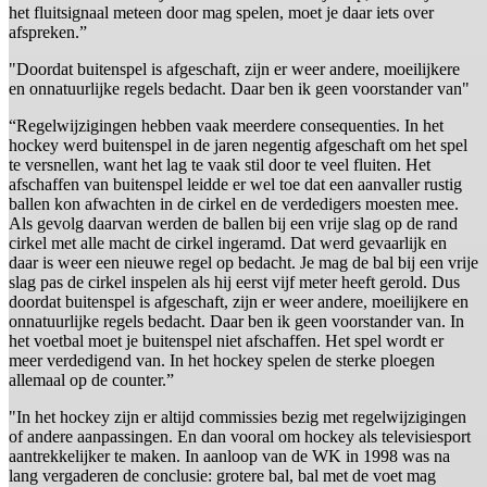
het fluitsignaal meteen door mag spelen, moet je daar iets over
afspreken.”
"Doordat buitenspel is afgeschaft, zijn er weer andere, moeilijkere
en onnatuurlijke regels bedacht. Daar ben ik geen voorstander van"
“Regelwijzigingen hebben vaak meerdere consequenties. In het
hockey werd buitenspel in de jaren negentig afgeschaft om het spel
te versnellen, want het lag te vaak stil door te veel fluiten. Het
afschaffen van buitenspel leidde er wel toe dat een aanvaller rustig
ballen kon afwachten in de cirkel en de verdedigers moesten mee.
Als gevolg daarvan werden de ballen bij een vrije slag op de rand
cirkel met alle macht de cirkel ingeramd. Dat werd gevaarlijk en
daar is weer een nieuwe regel op bedacht. Je mag de bal bij een vrije
slag pas de cirkel inspelen als hij eerst vijf meter heeft gerold. Dus
doordat buitenspel is afgeschaft, zijn er weer andere, moeilijkere en
onnatuurlijke regels bedacht. Daar ben ik geen voorstander van. In
het voetbal moet je buitenspel niet afschaffen. Het spel wordt er
meer verdedigend van. In het hockey spelen de sterke ploegen
allemaal op de counter.”
"In het hockey zijn er altijd commissies bezig met regelwijzigingen
of andere aanpassingen. En dan vooral om hockey als televisiesport
aantrekkelijker te maken. In aanloop van de WK in 1998 was na
lang vergaderen de conclusie: grotere bal, bal met de voet mag