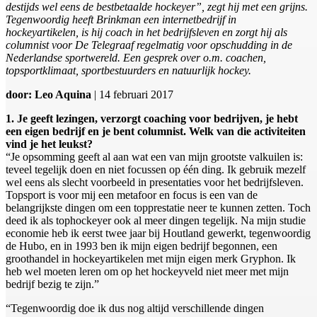
destijds wel eens de bestbetaalde hockeyer”, zegt hij met een grijns.
Tegenwoordig heeft Brinkman een internetbedrijf in
hockeyartikelen, is hij coach in het bedrijfsleven en zorgt hij als
columnist voor De Telegraaf regelmatig voor opschudding in de
Nederlandse sportwereld. Een gesprek over o.m. coachen,
topsportklimaat, sportbestuurders en natuurlijk hockey.
door: Leo Aquina
| 14 februari 2017
1. Je geeft lezingen, verzorgt coaching voor bedrijven, je hebt
een eigen bedrijf en je bent columnist. Welk van die activiteiten
vind je het leukst?
“Je opsomming geeft al aan wat een van mijn grootste valkuilen is:
teveel tegelijk doen en niet focussen op één ding. Ik gebruik mezelf
wel eens als slecht voorbeeld in presentaties voor het bedrijfsleven.
Topsport is voor mij een metafoor en focus is een van de
belangrijkste dingen om een topprestatie neer te kunnen zetten. Toch
deed ik als tophockeyer ook al meer dingen tegelijk. Na mijn studie
economie heb ik eerst twee jaar bij Houtland gewerkt, tegenwoordig
de Hubo, en in 1993 ben ik mijn eigen bedrijf begonnen, een
groothandel in hockeyartikelen met mijn eigen merk Gryphon. Ik
heb wel moeten leren om op het hockeyveld niet meer met mijn
bedrijf bezig te zijn.”
“Tegenwoordig doe ik dus nog altijd verschillende dingen