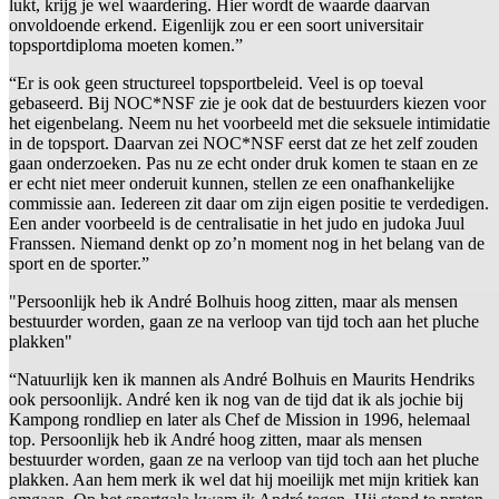
lukt, krijg je wel waardering. Hier wordt de waarde daarvan
onvoldoende erkend. Eigenlijk zou er een soort universitair
topsportdiploma moeten komen.”
“Er is ook geen structureel topsportbeleid. Veel is op toeval
gebaseerd. Bij NOC*NSF zie je ook dat de bestuurders kiezen voor
het eigenbelang. Neem nu het voorbeeld met die seksuele intimidatie
in de topsport. Daarvan zei NOC*NSF eerst dat ze het zelf zouden
gaan onderzoeken. Pas nu ze echt onder druk komen te staan en ze
er echt niet meer onderuit kunnen, stellen ze een onafhankelijke
commissie aan. Iedereen zit daar om zijn eigen positie te verdedigen.
Een ander voorbeeld is de centralisatie in het judo en judoka Juul
Franssen. Niemand denkt op zo’n moment nog in het belang van de
sport en de sporter.”
"Persoonlijk heb ik André Bolhuis hoog zitten, maar als mensen
bestuurder worden, gaan ze na verloop van tijd toch aan het pluche
plakken"
“Natuurlijk ken ik mannen als André Bolhuis en Maurits Hendriks
ook persoonlijk. André ken ik nog van de tijd dat ik als jochie bij
Kampong rondliep en later als Chef de Mission in 1996, helemaal
top. Persoonlijk heb ik André hoog zitten, maar als mensen
bestuurder worden, gaan ze na verloop van tijd toch aan het pluche
plakken. Aan hem merk ik wel dat hij moeilijk met mijn kritiek kan