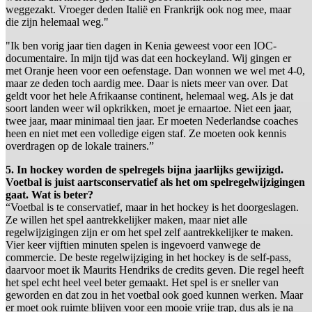
weggezakt. Vroeger deden Italië en Frankrijk ook nog mee, maar
die zijn helemaal weg."
"Ik ben vorig jaar tien dagen in Kenia geweest voor een IOC-
documentaire. In mijn tijd was dat een hockeyland. Wij gingen er
met Oranje heen voor een oefenstage. Dan wonnen we wel met 4-0,
maar ze deden toch aardig mee. Daar is niets meer van over. Dat
geldt voor het hele Afrikaanse continent, helemaal weg. Als je dat
soort landen weer wil opkrikken, moet je ernaartoe. Niet een jaar,
twee jaar, maar minimaal tien jaar. Er moeten Nederlandse coaches
heen en niet met een volledige eigen staf. Ze moeten ook kennis
overdragen op de lokale trainers.”
5. In hockey worden de spelregels bijna jaarlijks gewijzigd.
Voetbal is juist aartsconservatief als het om spelregelwijzigingen
gaat. Wat is beter?
“Voetbal is te conservatief, maar in het hockey is het doorgeslagen.
Ze willen het spel aantrekkelijker maken, maar niet alle
regelwijzigingen zijn er om het spel zelf aantrekkelijker te maken.
Vier keer vijftien minuten spelen is ingevoerd vanwege de
commercie. De beste regelwijziging in het hockey is de self-pass,
daarvoor moet ik Maurits Hendriks de credits geven. Die regel heeft
het spel echt heel veel beter gemaakt. Het spel is er sneller van
geworden en dat zou in het voetbal ook goed kunnen werken. Maar
er moet ook ruimte blijven voor een mooie vrije trap, dus als je na