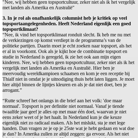
"Nee, wij hebben geen topsportcultuur, zeker niet als ik het vergelijk
met landen als Amerika en Australië"
3. In je rol als onafhankelijk columnist heb je kritiek op veel
topsportaangelegenheden. Heeft Nederland eigenlijk een goed
topsportklimaat?
“Nee, ik vind het topsportklimaat ronduit slecht. Ik heb me nu met
de verkiezingen op komst verdiept in de programma’s van de
politieke partijen. Daarin moet je echt zoeken naar topsport, als het
er al in voorkomt. Ook als je kijkt hoe de combinatie topsport en
studie in Nederland is geregeld, ik zie het ook aan mijn eigen
kinderen. Nee, wij hebben geen topsportcultuur, zeker niet als ik het
vergelijk met landen als Amerika en Australië. Hier ben je
meervoudig wereldkampioen schaatsen en kom je een receptie bij
Thialf niet in omdat je je uitnodiging thuis hebt laten liggen. Je moet
hier altijd binnen de lijntjes kleuren en als je dat niet doet, ben je
arrogant.”
“Rutte schreef het onlangs in die brief aan het volk: 'doe maar
normaal'. Topsport is per definitie niet normaal. Vanaf je tiende
twaalfde jaar geef je alles op met maar één doel, waarvan je niet
eens zeker weet of je het haalt. In Nederland kun je die keuze
eigenlijk niet zo radicaal maken. Als het mislukt, sta je met lege
handen. Dan vragen ze je op je 25ste wat je hebt gedaan en wat doe
je dan? In Amerika zullen ze altijd zeggen: ga ervoor. Als het niet