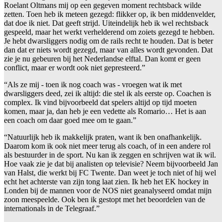
Roelant Oltmans mij op een gegeven moment rechtsback wilde
zetten. Toen heb ik meteen gezegd: flikker op, ik ben middenvelder,
dat doe ik niet. Dat geeft strijd. Uiteindelijk heb ik wel rechtsback
gespeeld, maar het werkt verhelderend om zoiets gezegd te hebben.
Je hebt dwarsliggers nodig om de rails recht te houden. Dat is beter
dan dat er niets wordt gezegd, maar van alles wordt gevonden. Dat
zie je nu gebeuren bij het Nederlandse elftal. Dan komt er geen
conflict, maar er wordt ook niet gepresteerd.”
“Als ze mij - toen ik nog coach was - vroegen wat ik met
dwarsliggers deed, zei ik altijd: die stel ik als eerste op. Coachen is
complex. Ik vind bijvoorbeeld dat spelers altijd op tijd moeten
komen, maar ja, dan heb je een vedette als Romario… Het is aan
een coach om daar goed mee om te gaan.”
“Natuurlijk heb ik makkelijk praten, want ik ben onafhankelijk.
Daarom kom ik ook niet meer terug als coach, of in een andere rol
als bestuurder in de sport. Nu kan ik zeggen en schrijven wat ik wil.
Hoe vaak zie je dat bij analisten op televisie? Neem bijvoorbeeld Jan
van Halst, die werkt bij FC Twente. Dan weet je toch niet of hij wel
echt het achterste van zijn tong laat zien. Ik heb het EK hockey in
Londen bij de mannen voor de NOS niet geanalyseerd omdat mijn
zoon meespeelde. Ook ben ik gestopt met het beoordelen van de
internationals in de Telegraaf.”