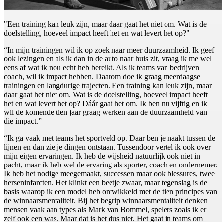
"Een training kan leuk zijn, maar daar gaat het niet om. Wat is de
doelstelling, hoeveel impact heeft het en wat levert het op?"
“In mijn trainingen wil ik op zoek naar meer duurzaamheid. Ik geef
ook lezingen en als ik dan in de auto naar huis zit, vraag ik me wel
eens af wat ik nou echt heb bereikt. Als ik teams van bedrijven
coach, wil ik impact hebben. Daarom doe ik graag meerdaagse
trainingen en langdurige trajecten. Een training kan leuk zijn, maar
daar gaat het niet om. Wat is de doelstelling, hoeveel impact heeft
het en wat levert het op? Dáár gaat het om. Ik ben nu vijftig en ik
wil de komende tien jaar graag werken aan de duurzaamheid van
die impact.”
“Ik ga vaak met teams het sportveld op. Daar ben je naakt tussen de
lijnen en dan zie je dingen ontstaan. Tussendoor vertel ik ook over
mijn eigen ervaringen. Ik heb de wijsheid natuurlijk ook niet in
pacht, maar ik heb wel de ervaring als sporter, coach en ondernemer.
Ik heb het nodige meegemaakt, successen maar ook blessures, twee
herseninfarcten. Het klinkt een beetje zwaar, maar tegenslag is de
basis waarop ik een model heb ontwikkeld met de tien principes van
de winnaarsmentaliteit. Bij het begrip winnaarsmentaliteit denken
mensen vaak aan types als Mark van Bommel, spelers zoals ik er
zelf ook een was. Maar dat is het dus niet. Het gaat in teams om