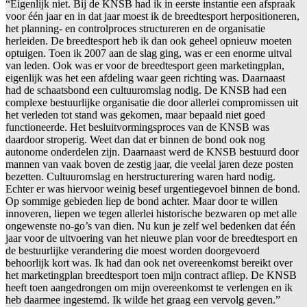
“Eigenlijk niet. Bij de KNSB had ik in eerste instantie een afspraak
voor één jaar en in dat jaar moest ik de breedtesport herpositioneren,
het planning- en controlproces structureren en de organisatie
herleiden. De breedtesport heb ik dan ook geheel opnieuw moeten
optuigen. Toen ik 2007 aan de slag ging, was er een enorme uitval
van leden. Ook was er voor de breedtesport geen marketingplan,
eigenlijk was het een afdeling waar geen richting was. Daarnaast
had de schaatsbond een cultuuromslag nodig. De KNSB had een
complexe bestuurlijke organisatie die door allerlei compromissen uit
het verleden tot stand was gekomen, maar bepaald niet goed
functioneerde. Het besluitvormingsproces van de KNSB was
daardoor stroperig. Weet dan dat er binnen de bond ook nog
autonome onderdelen zijn. Daarnaast werd de KNSB bestuurd door
mannen van vaak boven de zestig jaar, die veelal jaren deze posten
bezetten. Cultuuromslag en herstructurering waren hard nodig.
Echter er was hiervoor weinig besef urgentiegevoel binnen de bond.
Op sommige gebieden liep de bond achter. Maar door te willen
innoveren, liepen we tegen allerlei historische bezwaren op met alle
ongewenste no-go’s van dien. Nu kun je zelf wel bedenken dat één
jaar voor de uitvoering van het nieuwe plan voor de breedtesport en
de bestuurlijke verandering die moest worden doorgevoerd
behoorlijk kort was. Ik had dan ook net overeenkomst bereikt over
het marketingplan breedtesport toen mijn contract afliep. De KNSB
heeft toen aangedrongen om mijn overeenkomst te verlengen en ik
heb daarmee ingestemd. Ik wilde het graag een vervolg geven.”