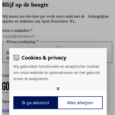
Blijf op de hoogte
Wij sturen jou één keer per week een e-mail met de belangrijkste
opinies en artikelen van Sport Knowhow XL.
Jouw e-mailadres
*
Privacyverklaring
*
Ik ontvang graag de nieuwsbrief en ga akkoord met de
Cookies & privacy
privacyverklaring
.
Wij gebruiken functionele en analytische cookies
Inschrijven
om onze website te optimaliseren en het gebruik
Gerealiseerd door:
ervan te analyseren.
Sport Knowhow XL © 2026
Ik ga akkoord
Alles afwijzen
Redactiestatuut
Adverteren
Privacy policy
Cookies aanpassen