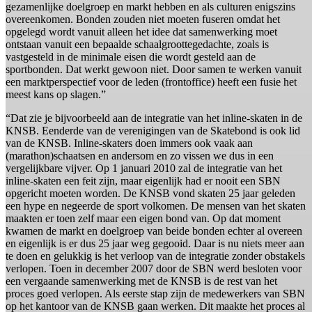
gezamenlijke doelgroep en markt hebben en als culturen enigszins
overeenkomen. Bonden zouden niet moeten fuseren omdat het
opgelegd wordt vanuit alleen het idee dat samenwerking moet
ontstaan vanuit een bepaalde schaalgroottegedachte, zoals is
vastgesteld in de minimale eisen die wordt gesteld aan de
sportbonden. Dat werkt gewoon niet. Door samen te werken vanuit
een marktperspectief voor de leden (frontoffice) heeft een fusie het
meest kans op slagen.”
“Dat zie je bijvoorbeeld aan de integratie van het inline-skaten in de
KNSB. Eenderde van de verenigingen van de Skatebond is ook lid
van de KNSB. Inline-skaters doen immers ook vaak aan
(marathon)schaatsen en andersom en zo vissen we dus in een
vergelijkbare vijver. Op 1 januari 2010 zal de integratie van het
inline-skaten een feit zijn, maar eigenlijk had er nooit een SBN
opgericht moeten worden. De KNSB vond skaten 25 jaar geleden
een hype en negeerde de sport volkomen. De mensen van het skaten
maakten er toen zelf maar een eigen bond van. Op dat moment
kwamen de markt en doelgroep van beide bonden echter al overeen
en eigenlijk is er dus 25 jaar weg gegooid. Daar is nu niets meer aan
te doen en gelukkig is het verloop van de integratie zonder obstakels
verlopen. Toen in december 2007 door de SBN werd besloten voor
een vergaande samenwerking met de KNSB is de rest van het
proces goed verlopen. Als eerste stap zijn de medewerkers van SBN
op het kantoor van de KNSB gaan werken. Dit maakte het proces al