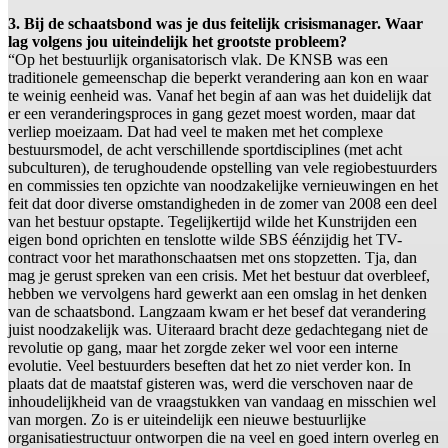
3. Bij de schaatsbond was je dus feitelijk crisismanager. Waar
lag volgens jou uiteindelijk het grootste probleem?
“Op het bestuurlijk organisatorisch vlak. De KNSB was een
traditionele gemeenschap die beperkt verandering aan kon en waar
te weinig eenheid was. Vanaf het begin af aan was het duidelijk dat
er een veranderingsproces in gang gezet moest worden, maar dat
verliep moeizaam. Dat had veel te maken met het complexe
bestuursmodel, de acht verschillende sportdisciplines (met acht
subculturen), de terughoudende opstelling van vele regiobestuurders
en commissies ten opzichte van noodzakelijke vernieuwingen en het
feit dat door diverse omstandigheden in de zomer van 2008 een deel
van het bestuur opstapte. Tegelijkertijd wilde het Kunstrijden een
eigen bond oprichten en tenslotte wilde SBS éénzijdig het TV-
contract voor het marathonschaatsen met ons stopzetten. Tja, dan
mag je gerust spreken van een crisis. Met het bestuur dat overbleef,
hebben we vervolgens hard gewerkt aan een omslag in het denken
van de schaatsbond. Langzaam kwam er het besef dat verandering
juist noodzakelijk was. Uiteraard bracht deze gedachtegang niet de
revolutie op gang, maar het zorgde zeker wel voor een interne
evolutie. Veel bestuurders beseften dat het zo niet verder kon. In
plaats dat de maatstaf gisteren was, werd die verschoven naar de
inhoudelijkheid van de vraagstukken van vandaag en misschien wel
van morgen. Zo is er uiteindelijk een nieuwe bestuurlijke
organisatiestructuur ontworpen die na veel en goed intern overleg en