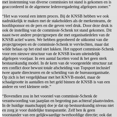
met instemming van diverse commissies tot stand is gekomen en is
geaccordeerd in de algemene ledenvergadering afgelopen zomer.”
“Het was vooral een intern proces. Bij de KNSB hebben we ook
nadrukkelijk te maken met de stakeholders als de merkenteams, de
hoofdsponsor en de pers en die geven veel druk. Door deze druk is
ook de instelling van de commissie-Schenk tot stand gekomen. Dit
naast twee andere projectgroepen die met organisatiedelen van de
KNSB actief waren. We hebben geprobeerd de uitkomst van die
projectgroepen en de commissie-Schenk te vervlechten, maar dat
wilde helaas op het eind niet lukken. Het rapport commissie-Schenk
voor een nieuwe structuur van de KNSB kwam uiteindelijk
afgelopen voorjaar. In een aantal facetten vond ik het geen sterk
bestuurskundig model. In de kern van de voorgestelde structuur zat
een conflict door bewust totale afscheiding van Topsport inclusief
twee aparte directeuren en de scheiding van de bureauorganisatie.
Op zich is het vergelijkbaar met het KNVB-model, maar de
schaalgrootte in aantallen en het geld binnen de KNSB is van een
andere en veel kleinere orde.”
“Bovendien zou in het voorstel van commissie-Schenk de
verantwoording van jaarplan en begroting pas achteraf plaatsvinden.
In de huidige maatschappij doe je dat op bestuurskundig niveau niet
en zorg je voor duidelijke transparantie. Zelf ben ik geen
voorstander van een gelijkwaardige tweehoofdige directie; ook dat