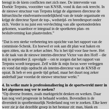
brengt in de kiem conflicten met zich mee. De interventie van
Doekle Terpstra, voorzitter van KNSB, vond ik dan ook terecht. In
de nieuwe structuur van Terpstra krijgt de algemeen directeur de
hiërarchische eindverantwoordelijkheid van de totale organisatie en
krijgt de directeur Sport de top-, wedstrijd- en breedtesport onder
zich. Verder is nu juist een vervlechting van alle sportonderdelen
gekomen, waardoor er integraal in de sportketen plan- en
besluitvorming kan plaatsvinden.”
“Dat is een sterke verbetering ten opzichte van het rapport van de
commissie-Schenk. En hoewel er ook aan dit plan wat haken en
ogen zitten, sta ik er zeker achter. Nu is het tijd voor fase twee. Het
is de taak van de nieuwe interim-directeur Victor van den Hoff – die
mij in september jl. opvolgde – om te zorgen dat het rapport van
Terpstra wordt toegepast. Zelf wilde ik mijn focus weer verleggen
en vond dat mijn opdracht als interim-directeur van de KNSB er
opzat. Ik heb er een goede tijd gehad, maar het duurt nog zeker
anderhalf jaar voordat de nieuwe structuur werkt.”
4. In welke mate is professionalisering in de sportwereld meer in
het algemeen nog ver te zoeken?
“Op diverse fronten, zoals marktgericht denken en werken. Daar
kan nog veel progressie in behaald worden. Bovendien is de
diversiteit in sportbestuurlijk Nederland nog ver te zoeken. Elke keer
weer zie je dat dezelfde groep in het bestuur zit: man, blank en