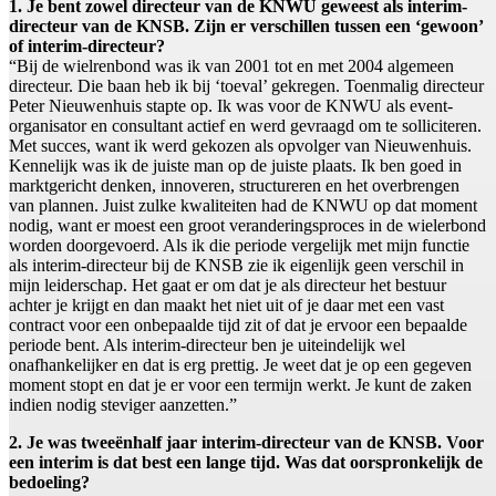
1. Je bent zowel directeur van de KNWU geweest als interim-
directeur van de KNSB. Zijn er verschillen tussen een ‘gewoon’
of interim-directeur?
“Bij de wielrenbond was ik van 2001 tot en met 2004 algemeen
directeur. Die baan heb ik bij ‘toeval’ gekregen. Toenmalig directeur
Peter Nieuwenhuis stapte op. Ik was voor de KNWU als event-
organisator en consultant actief en werd gevraagd om te solliciteren.
Met succes, want ik werd gekozen als opvolger van Nieuwenhuis.
Kennelijk was ik de juiste man op de juiste plaats. Ik ben goed in
marktgericht denken, innoveren, structureren en het overbrengen
van plannen. Juist zulke kwaliteiten had de KNWU op dat moment
nodig, want er moest een groot veranderingsproces in de wielerbond
worden doorgevoerd. Als ik die periode vergelijk met mijn functie
als interim-directeur bij de KNSB zie ik eigenlijk geen verschil in
mijn leiderschap. Het gaat er om dat je als directeur het bestuur
achter je krijgt en dan maakt het niet uit of je daar met een vast
contract voor een onbepaalde tijd zit of dat je ervoor een bepaalde
periode bent. Als interim-directeur ben je uiteindelijk wel
onafhankelijker en dat is erg prettig. Je weet dat je op een gegeven
moment stopt en dat je er voor een termijn werkt. Je kunt de zaken
indien nodig steviger aanzetten.”
2. Je was tweeënhalf jaar interim-directeur van de KNSB. Voor
een interim is dat best een lange tijd. Was dat oorspronkelijk de
bedoeling?