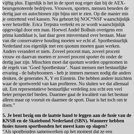
vijftig plus. Eigenlijk is het in de sport nog erger dan bij de AEX-
beursgenoteerde bedrijven. Vrouwen, sporters, mensen beneden de
dertig jaar en autochtonen zijn bijna niet te zien. Op die manier mis
je ontzettend veel kansen. Nu gebeurt bij NOC*NSF waarschijnlijk
weer hetzelfde. Erica Terpstra vertrekt en ze wordt waarschijnlijk
opgevolgd door een man. Hoewel André Bolhuis overigens een
prima kandidaat is, laat daar geen misverstand over bestaan. Maar
van die conservatieve houding moeten we echt af. Sportbestuurlijk
Nederland zou eigenlijk met een quotum moeten gaan werken.
Anders verandert er niets. Zoveel procent man, zoveel procent
vrouw en daarvan moeten er zoveel procent sporter én onder de
dertig jaar zijn. Misschien moet dat quotum worden opgenomen in
de regels van ‘Goed Sportbestuur’. Naast mensen met bestuurlijke
ervaring - de babyboomers - heb je immers mensen nodig die anders
denken, de generaties X, Y en Einstein. Die hebben andere inzichten
waar de sportwereld van kan profiteren. Nu sluiten we dat allemaal
uit. Een representatieve bestuurlijke verdeling zou echt een veel
beter perspectief bieden. Daarmee gaat de kwaliteit van het bestuur
alleen maar op vooruit en daarmee de sport. Daar is het toch om te
doen.”
5. Je bent bezig om de laatste hand te leggen aan de fusie van de
KNSB en de Skatebond Nederland (SBN). Wanneer hebben
fusies tussen sportbonden het meest kans op slagen?
“Als sportbonden samenwerken op het moment dat ze een