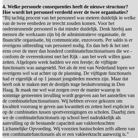
4. Welke personele consequenties heeft de nieuwe structuur?
Hoe wordt het personeel verdeeld over de twee organisaties?
“Bij tachtig procent van het personeel was meteen duidelijk in welke
van de twee eenheden ze terecht zouden komen. Voor het
ondersteunende personeel is dat minder duidelijk. Denk hierbij aan
mensen die werkzaam zijn bij de administratieve organisatie, de
financiële organisatie, bij communicatie, enzovoorts. Per saldo is er
overigens uitbreiding van personeel nodig. En dan heb ik het niet
eens over de meer dan honderd combinatiefunctionarissen die we -
conform de overeenkomst met het Rijk - aan het werk willen gaan
zetten. Afgelopen week hadden we een feestje; de vijftigste
functionaris was aangesteld. Net als de rest van Nederland lopen we
overigens wel wat achter op de planning. De vijftigste functionaris
had er eigenlijk al op 1 januari jongstleden moeten zijn. Maar dat
heeft ook te maken met de destijds trage besluitvorming in Den
Haag. Ik maak me wel wat zorgen over de manier waarop in
sommige gemeenten invulling wordt gegeven aan het aanstellen van
de combinatiefunctionarissen. Wij hebben ervoor gekozen om
kwaliteit voorrang te geven aan kwantiteit en zetten heel expliciet in
op de combinaties tussen sportverenigingen en scholen. Daarbij zien
we de combinatiefunctionaris op school heel nadrukkelijk als
aanvulling op de bestaande capaciteit aan vakleerkrachten
Lichamelijke Opvoeding. Wij voorzien basisscholen zelfs alleen van
een combinatiefunctionaris als er een vakleerkracht aanwezig is.”