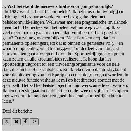
5. Wat betekent de nieuwe situatie voor jou persoonlijk?
“In 1987 werd ik hoofd ‘sportbeleid’. Ik heb dus ruim twintig jaar
dicht op het bestuur gewerkt en me bezig gehouden met
beleidsontwikkelingen. Weliswaar met een pragmatische invalshoek,
maar toch. De hectiek van het beleid valt nu weg voor mij. Ik zal
veel meer moeten gaan managen dan voorheen. Of dat goed zal
gaan? Dat zal nog moeten blijken. Maar ik reken erop dat het
permanente opleidingstraject dat ik binnen de gemeente volg – en
waar ‘competentiegericht leidinggeven’ onderdeel van uitmaakt –
zijn vruchten gaat afwerpen. Ik wil het Sportbedrijf goed op poten
gaan zetten en alle groeiambities realiseren. Ik hoop dat het
Sportbedrijf uitgroeit tot een uitvoeringsorganisatie voor de hele
stad, dus inclusief de stadsdelen. En ik reken erop dat de slagkracht
voor de uitvoering van het Sportplan een stuk groter gaat worden. In
deze nieuwe functie verheug ik mij op het directere contact met de
sport zelf. Het zal het laatste traject in mijn werkzame leven worden.
Ik ben nu zestig jaar en ik denk tussen de twee of vijf jaar te stoppen
met werken. Ik hoop dan een goed draaiend sportbedrijf achter te
laten.”
Deel dit bericht: