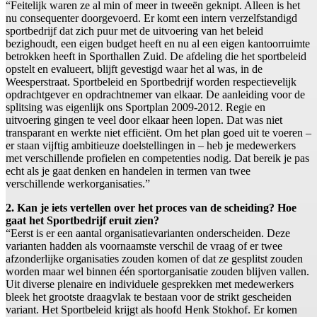
“Feitelijk waren ze al min of meer in tweeën geknipt. Alleen is het
nu consequenter doorgevoerd. Er komt een intern verzelfstandigd
sportbedrijf dat zich puur met de uitvoering van het beleid
bezighoudt, een eigen budget heeft en nu al een eigen kantoorruimte
betrokken heeft in Sporthallen Zuid. De afdeling die het sportbeleid
opstelt en evalueert, blijft gevestigd waar het al was, in de
Weesperstraat. Sportbeleid en Sportbedrijf worden respectievelijk
opdrachtgever en opdrachtnemer van elkaar. De aanleiding voor de
splitsing was eigenlijk ons Sportplan 2009-2012. Regie en
uitvoering gingen te veel door elkaar heen lopen. Dat was niet
transparant en werkte niet efficiënt. Om het plan goed uit te voeren –
er staan vijftig ambitieuze doelstellingen in – heb je medewerkers
met verschillende profielen en competenties nodig. Dat bereik je pas
echt als je gaat denken en handelen in termen van twee
verschillende werkorganisaties.”
2. Kan je iets vertellen over het proces van de scheiding? Hoe
gaat het Sportbedrijf eruit zien?
“Eerst is er een aantal organisatievarianten onderscheiden. Deze
varianten hadden als voornaamste verschil de vraag of er twee
afzonderlijke organisaties zouden komen of dat ze gesplitst zouden
worden maar wel binnen één sportorganisatie zouden blijven vallen.
Uit diverse plenaire en individuele gesprekken met medewerkers
bleek het grootste draagvlak te bestaan voor de strikt gescheiden
variant. Het Sportbeleid krijgt als hoofd Henk Stokhof. Er komen