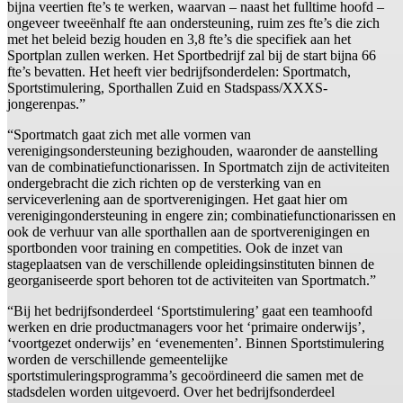
bijna veertien fte’s te werken, waarvan – naast het fulltime hoofd –
ongeveer tweeënhalf fte aan ondersteuning, ruim zes fte’s die zich
met het beleid bezig houden en 3,8 fte’s die specifiek aan het
Sportplan zullen werken. Het Sportbedrijf zal bij de start bijna 66
fte’s bevatten. Het heeft vier bedrijfsonderdelen: Sportmatch,
Sportstimulering, Sporthallen Zuid en Stadspass/XXXS-
jongerenpas.”
“Sportmatch gaat zich met alle vormen van
verenigingsondersteuning bezighouden, waaronder de aanstelling
van de combinatiefunctionarissen. In Sportmatch zijn de activiteiten
ondergebracht die zich richten op de versterking van en
serviceverlening aan de sportverenigingen. Het gaat hier om
verenigingondersteuning in engere zin; combinatiefunctionarissen en
ook de verhuur van alle sporthallen aan de sportverenigingen en
sportbonden voor training en competities. Ook de inzet van
stageplaatsen van de verschillende opleidingsinstituten binnen de
georganiseerde sport behoren tot de activiteiten van Sportmatch.”
“Bij het bedrijfsonderdeel ‘Sportstimulering’ gaat een teamhoofd
werken en drie productmanagers voor het ‘primaire onderwijs’,
‘voortgezet onderwijs’ en ‘evenementen’. Binnen Sportstimulering
worden de verschillende gemeentelijke
sportstimuleringsprogramma’s gecoördineerd die samen met de
stadsdelen worden uitgevoerd. Over het bedrijfsonderdeel