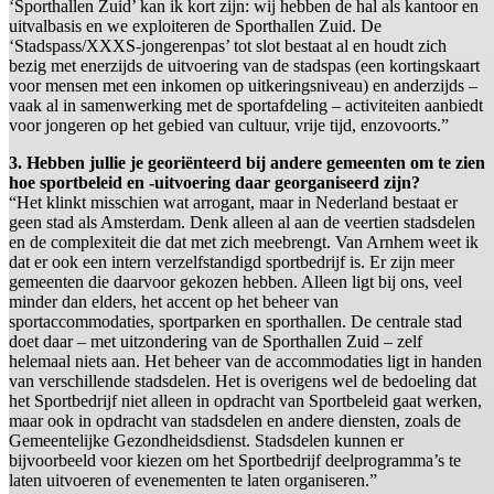
‘Sporthallen Zuid’ kan ik kort zijn: wij hebben de hal als kantoor en
uitvalbasis en we exploiteren de Sporthallen Zuid. De
‘Stadspass/XXXS-jongerenpas’ tot slot bestaat al en houdt zich
bezig met enerzijds de uitvoering van de stadspas (een kortingskaart
voor mensen met een inkomen op uitkeringsniveau) en anderzijds –
vaak al in samenwerking met de sportafdeling – activiteiten aanbiedt
voor jongeren op het gebied van cultuur, vrije tijd, enzovoorts.”
3. Hebben jullie je georiënteerd bij andere gemeenten om te zien
hoe sportbeleid en -uitvoering daar georganiseerd zijn?
“Het klinkt misschien wat arrogant, maar in Nederland bestaat er
geen stad als Amsterdam. Denk alleen al aan de veertien stadsdelen
en de complexiteit die dat met zich meebrengt. Van Arnhem weet ik
dat er ook een intern verzelfstandigd sportbedrijf is. Er zijn meer
gemeenten die daarvoor gekozen hebben. Alleen ligt bij ons, veel
minder dan elders, het accent op het beheer van
sportaccommodaties, sportparken en sporthallen. De centrale stad
doet daar – met uitzondering van de Sporthallen Zuid – zelf
helemaal niets aan. Het beheer van de accommodaties ligt in handen
van verschillende stadsdelen. Het is overigens wel de bedoeling dat
het Sportbedrijf niet alleen in opdracht van Sportbeleid gaat werken,
maar ook in opdracht van stadsdelen en andere diensten, zoals de
Gemeentelijke Gezondheidsdienst. Stadsdelen kunnen er
bijvoorbeeld voor kiezen om het Sportbedrijf deelprogramma’s te
laten uitvoeren of evenementen te laten organiseren.”