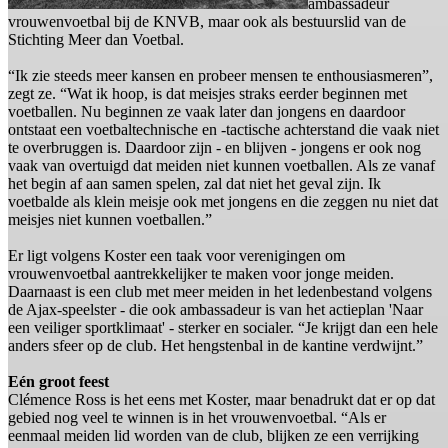
ambassadeur
vrouwenvoetbal bij de KNVB, maar ook als bestuurslid van de
Stichting Meer dan Voetbal.
“Ik zie steeds meer kansen en probeer mensen te enthousiasmeren”,
zegt ze. “Wat ik hoop, is dat meisjes straks eerder beginnen met
voetballen. Nu beginnen ze vaak later dan jongens en daardoor
ontstaat een voetbaltechnische en -tactische achterstand die vaak niet
te overbruggen is. Daardoor zijn - en blijven - jongens er ook nog
vaak van overtuigd dat meiden niet kunnen voetballen. Als ze vanaf
het begin af aan samen spelen, zal dat niet het geval zijn. Ik
voetbalde als klein meisje ook met jongens en die zeggen nu niet dat
meisjes niet kunnen voetballen.”
Er ligt volgens Koster een taak voor verenigingen om
vrouwenvoetbal aantrekkelijker te maken voor jonge meiden.
Daarnaast is een club met meer meiden in het ledenbestand volgens
de Ajax-speelster - die ook ambassadeur is van het actieplan 'Naar
een veiliger sportklimaat' - sterker en socialer. “Je krijgt dan een hele
anders sfeer op de club. Het hengstenbal in de kantine verdwijnt.”
Eén groot feest
Clémence Ross is het eens met Koster, maar benadrukt dat er op dat
gebied nog veel te winnen is in het vrouwenvoetbal. “Als er
eenmaal meiden lid worden van de club, blijken ze een verrijking