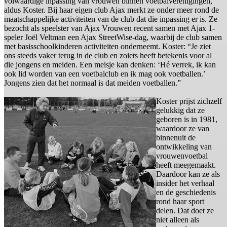
volwaardige inpassing van vrouwen binnen voetbalverenigingen,
aldus Koster. Bij haar eigen club Ajax merkt ze onder meer rond de
maatschappelijke activiteiten van de club dat die inpassing er is. Ze
bezocht als speelster van Ajax Vrouwen recent samen met Ajax 1-
speler Joël Veltman een Ajax StreetWise-dag, waarbij de club samen
met basisschoolkinderen activiteiten onderneemt. Koster: “Je ziet
ons steeds vaker terug in de club en zoiets heeft betekenis voor al
die jongens en meiden. Een meisje kan denken: ‘Hé verrek, ik kan
ook lid worden van een voetbalclub en ik mag ook voetballen.’
Jongens zien dat het normaal is dat meiden voetballen.”
Koster prijst zichzelf
gelukkig dat ze
geboren is in 1981,
waardoor ze van
binnenuit de
ontwikkeling van
vrouwenvoetbal
heeft meegemaakt.
Daardoor kan ze als
insider het verhaal
en de geschiedenis
rond haar sport
delen. Dat doet ze
niet alleen als