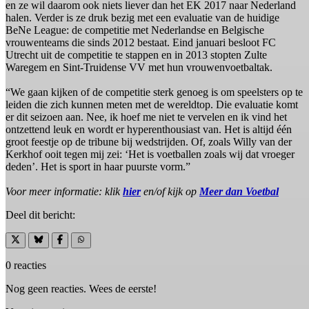
en ze wil daarom ook niets liever dan het EK 2017 naar Nederland
halen. Verder is ze druk bezig met een evaluatie van de huidige
BeNe League: de competitie met Nederlandse en Belgische
vrouwenteams die sinds 2012 bestaat. Eind januari besloot FC
Utrecht uit de competitie te stappen en in 2013 stopten Zulte
Waregem en Sint-Truidense VV met hun vrouwenvoetbaltak.
“We gaan kijken of de competitie sterk genoeg is om speelsters op te
leiden die zich kunnen meten met de wereldtop. Die evaluatie komt
er dit seizoen aan. Nee, ik hoef me niet te vervelen en ik vind het
ontzettend leuk en wordt er hyperenthousiast van. Het is altijd één
groot feestje op de tribune bij wedstrijden. Of, zoals Willy van der
Kerkhof ooit tegen mij zei: ‘Het is voetballen zoals wij dat vroeger
deden’. Het is sport in haar puurste vorm.”
Voor meer informatie: klik
hier
en/of kijk op
Meer dan Voetbal
Deel dit bericht:
0 reacties
Nog geen reacties. Wees de eerste!