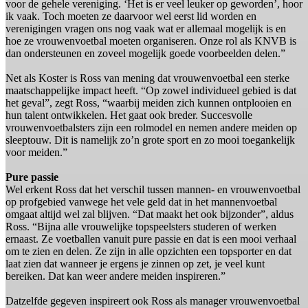
voor de gehele vereniging. ‘Het is er veel leuker op geworden’, hoor
ik vaak. Toch moeten ze daarvoor wel eerst lid worden en
verenigingen vragen ons nog vaak wat er allemaal mogelijk is en
hoe ze vrouwenvoetbal moeten organiseren. Onze rol als KNVB is
dan ondersteunen en zoveel mogelijk goede voorbeelden delen.”
Net als Koster is Ross van mening dat vrouwenvoetbal een sterke
maatschappelijke impact heeft. “Op zowel individueel gebied is dat
het geval”, zegt Ross, “waarbij meiden zich kunnen ontplooien en
hun talent ontwikkelen. Het gaat ook breder. Succesvolle
vrouwenvoetbalsters zijn een rolmodel en nemen andere meiden op
sleeptouw. Dit is namelijk zo’n grote sport en zo mooi toegankelijk
voor meiden.”
Pure passie
Wel erkent Ross dat het verschil tussen mannen- en vrouwenvoetbal
op profgebied vanwege het vele geld dat in het mannenvoetbal
omgaat altijd wel zal blijven. “Dat maakt het ook bijzonder”, aldus
Ross. “Bijna alle vrouwelijke topspeelsters studeren of werken
ernaast. Ze voetballen vanuit pure passie en dat is een mooi verhaal
om te zien en delen. Ze zijn in alle opzichten een topsporter en dat
laat zien dat wanneer je ergens je zinnen op zet, je veel kunt
bereiken. Dat kan weer andere meiden inspireren.”
Datzelfde gegeven inspireert ook Ross als manager vrouwenvoetbal