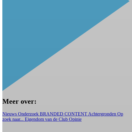
Meer over:
Nieuws
Onderzoek
BRANDED CONTENT
Achtergronden
Op
zoek naar...
Eigendom van de Club
Opinie