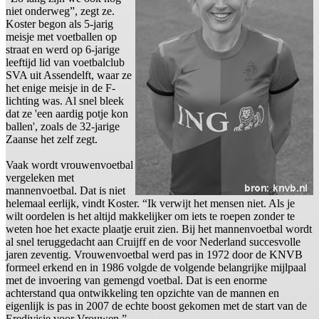
niet onderweg”, zegt ze.
Koster begon als 5-jarig
meisje met voetballen op
straat en werd op 6-jarige
leeftijd lid van voetbalclub
SVA uit Assendelft, waar ze
het enige meisje in de F-
lichting was. Al snel bleek
dat ze 'een aardig potje kon
ballen', zoals de 32-jarige
Zaanse het zelf zegt.
Vaak wordt vrouwenvoetbal
vergeleken met
mannenvoetbal. Dat is niet
helemaal eerlijk, vindt Koster. “Ik verwijt het mensen niet. Als je
wilt oordelen is het altijd makkelijker om iets te roepen zonder te
weten hoe het exacte plaatje eruit zien. Bij het mannenvoetbal wordt
al snel teruggedacht aan Cruijff en de voor Nederland succesvolle
jaren zeventig. Vrouwenvoetbal werd pas in 1972 door de KNVB
formeel erkend en in 1986 volgde de volgende belangrijke mijlpaal
met de invoering van gemengd voetbal. Dat is een enorme
achterstand qua ontwikkeling ten opzichte van de mannen en
eigenlijk is pas in 2007 de echte boost gekomen met de start van de
Eredivisie voor Vrouwen.”