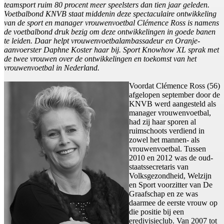
teamsport ruim 80 procent meer speelsters dan tien jaar geleden.
Voetbalbond KNVB staat middenin deze spectaculaire ontwikkeling
van de sport en manager vrouwenvoetbal Clémence Ross is namens
de voetbalbond druk bezig om deze ontwikkelingen in goede banen
te leiden. Daar helpt vrouwenvoetbalambassadeur en Oranje-
aanvoerster Daphne Koster haar bij. Sport Knowhow XL sprak met
de twee vrouwen over de ontwikkelingen en toekomst van het
vrouwenvoetbal in Nederland.
Voordat Clémence Ross (56)
afgelopen september door de
KNVB werd aangesteld als
manager vrouwenvoetbal,
had zij haar sporen al
ruimschoots verdiend in
zowel het mannen- als
vrouwenvoetbal. Tussen
2010 en 2012 was de oud-
staatssecretaris van
Volksgezondheid, Welzijn
en Sport voorzitter van De
Graafschap en ze was
daarmee de eerste vrouw op
die positie bij een
eredivisieclub. Van 2007 tot