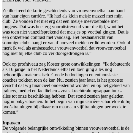
Ze illustreert de korte geschiedenis van vrouwenvoetbal aan hand
van haar eigen carrière. “Ik had als klein meisje mazzel met mijn
club. Ze vonden het niet erg dat een meisje meevoetbalde met
jongens. Dat was heel erg vooruitstrevend voor die tijd, want het
was toen niet vanzelfsprekend dat meisjes op voetbal gingen. Dat is
een ontzettend contrast met vandaag. Het bestaansrecht van
sommige clubs hangt er vanaf hoeveel meiden er lid worden. Ook al
merk ik wel als ambassadeur vrouwenvoetbal dat vrouwenvoetbal
nog niet bij elke club zo ver doorgedrongen is.”
Ook op profniveau zag Koster grote ontwikkelingen. “Ik debuteerde
als 16-jarige in het Nederlands elftal en toen ging alles nog
behoorlijk amateuristisch. Goede bedoelingen en enthousiaste
coaches trokken toen de kar. Nu, zestien jaar later, is het grootste
verschil dat wij financieel ondersteund worden en op het gebied van
trainers, medici en faciliteiten - zoals krachttrainingsapparatuur -
alles tot onze beschikking hebben. Dat stond zestien jaar geleden
nog in babyschoenen. In het begin van mijn carrière scharrelde ik bij
bvo’s trainingen bij elkaar om maar aan vijf trainingen per week te
komen.”
Inpassen
De volgende belangrijke ontwikkeling binnen vrouwenvoetbal is de