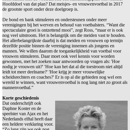
Hoofddoel van dat plan? Dat meisjes- en vrouwenvoetbal in 2017
de grootste sport onder deze doelgroep is.
De bond en bank stimuleren en ondersteunen onder meer
verenigingen bij het werven en behoud van voetbalsters. “Want die
spectaculaire groei is ontzettend mooi”, zegt Ross, “maar er is ook
nog veel uitstroom. Het is belangrijk om die meiden vast te houden.
Het allerbelangrijkste daarbij is dat meiden en vrouwen op termijn
dezelfde positie binnen de vereniging innemen als jongens en
mannen. We willen daarom de toegankelijkheid van voetbal voor
vrouwen stimuleren. Daar moet ook veel kennis voor worden
gewonnen, met het zoeken naar antwoorden op vragen als: 'Hoe
nodig je vrouwen uit?' 'Hoe kan het dat al die toestroom niet altijd
leidt tot meer deelname?' 'Hoe krijg je meer vrouwelijke
scheidsrechters en coaches?' Er is op al die gebieden nog wel een
wereld te winnen, want vrouwenvoetbal is nog lang niet zo groot als
mannenvoetbal.”
Korte geschiedenis
Dat onderschrijft ook
Daphne Koster en de
speelster van Ajax en het
Nederlands elftal heeft daar
een heldere verklaring voor.
“Zo lang zijn we ook nog