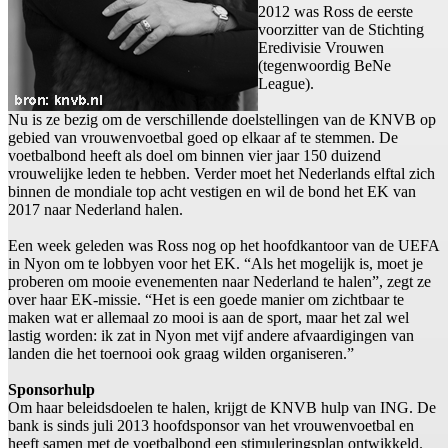
2012 was Ross de eerste
voorzitter van de Stichting
Eredivisie Vrouwen
(tegenwoordig BeNe
League).
Nu is ze bezig om de verschillende doelstellingen van de KNVB op
gebied van vrouwenvoetbal goed op elkaar af te stemmen. De
voetbalbond heeft als doel om binnen vier jaar 150 duizend
vrouwelijke leden te hebben. Verder moet het Nederlands elftal zich
binnen de mondiale top acht vestigen en wil de bond het EK van
2017 naar Nederland halen.
Een week geleden was Ross nog op het hoofdkantoor van de UEFA
in Nyon om te lobbyen voor het EK. “Als het mogelijk is, moet je
proberen om mooie evenementen naar Nederland te halen”, zegt ze
over haar EK-missie. “Het is een goede manier om zichtbaar te
maken wat er allemaal zo mooi is aan de sport, maar het zal wel
lastig worden: ik zat in Nyon met vijf andere afvaardigingen van
landen die het toernooi ook graag wilden organiseren.”
Sponsorhulp
Om haar beleidsdoelen te halen, krijgt de KNVB hulp van ING. De
bank is sinds juli 2013 hoofdsponsor van het vrouwenvoetbal en
heeft samen met de voetbalbond een stimuleringsplan ontwikkeld.