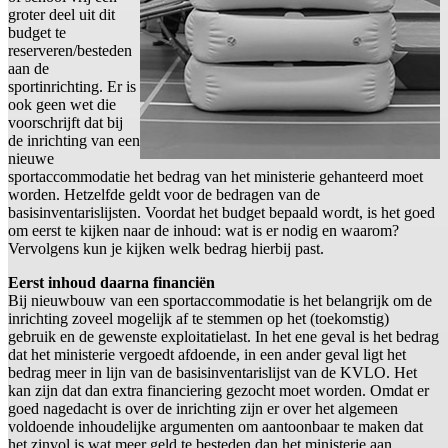
groter deel uit dit
budget te
reserveren/besteden
aan de
sportinrichting. Er is
ook geen wet die
voorschrijft dat bij
de inrichting van een
nieuwe
sportaccommodatie het bedrag van het ministerie gehanteerd moet
worden. Hetzelfde geldt voor de bedragen van de
basisinventarislijsten. Voordat het budget bepaald wordt, is het goed
om eerst te kijken naar de inhoud: wat is er nodig en waarom?
Vervolgens kun je kijken welk bedrag hierbij past.
Eerst inhoud daarna financiën
Bij nieuwbouw van een sportaccommodatie is het belangrijk om de
inrichting zoveel mogelijk af te stemmen op het (toekomstig)
gebruik en de gewenste exploitatielast. In het ene geval is het bedrag
dat het ministerie vergoedt afdoende, in een ander geval ligt het
bedrag meer in lijn van de basisinventarislijst van de KVLO. Het
kan zijn dat dan extra financiering gezocht moet worden. Omdat er
goed nagedacht is over de inrichting zijn er over het algemeen
voldoende inhoudelijke argumenten om aantoonbaar te maken dat
het zinvol is wat meer geld te besteden dan het ministerie aan