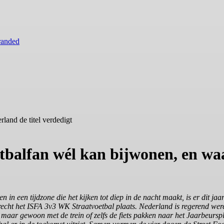
randed
land de titel verdedigt
balfan wél kan bijwonen, en waa
n een tijdzone die het kijken tot diep in de nacht maakt, is er dit jaar
recht het ISFA 3v3 WK Straatvoetbal plaats. Nederland is regerend were
 maar gewoon met de trein of zelfs de fiets pakken naar het Jaarbeursp