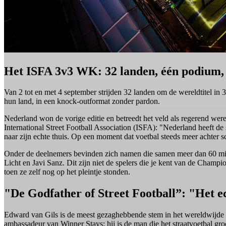
Het ISFA 3v3 WK: 32 landen, één podium, 
Van 2 tot en met 4 september strijden 32 landen om de wereldtitel in 3
hun land, in een knock-outformat zonder pardon.
Nederland won de vorige editie en betreedt het veld als regerend we
International Street Football Association (ISFA): "Nederland heeft de
naar zijn echte thuis. Op een moment dat voetbal steeds meer achter s
Onder de deelnemers bevinden zich namen die samen meer dan 60 milj
Licht en Javi Sanz. Dit zijn niet de spelers die je kent van de Champ
toen ze zelf nog op het pleintje stonden.
"De Godfather of Street Football”: "Het e
Edward van Gils is de meest gezaghebbende stem in het wereldwijde st
ambassadeur van Winner Stays: hij is de man die het straatvoetbal gro