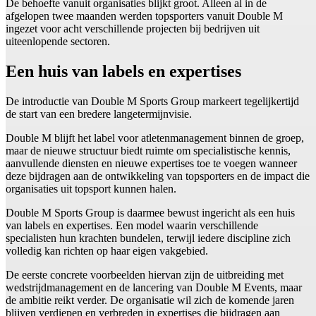
De behoefte vanuit organisaties blijkt groot. Alleen al in de
afgelopen twee maanden werden topsporters vanuit Double M
ingezet voor acht verschillende projecten bij bedrijven uit
uiteenlopende sectoren.
Een huis van labels en expertises
De introductie van Double M Sports Group markeert tegelijkertijd
de start van een bredere langetermijnvisie.
Double M blijft het label voor atletenmanagement binnen de groep,
maar de nieuwe structuur biedt ruimte om specialistische kennis,
aanvullende diensten en nieuwe expertises toe te voegen wanneer
deze bijdragen aan de ontwikkeling van topsporters en de impact die
organisaties uit topsport kunnen halen.
Double M Sports Group is daarmee bewust ingericht als een huis
van labels en expertises. Een model waarin verschillende
specialisten hun krachten bundelen, terwijl iedere discipline zich
volledig kan richten op haar eigen vakgebied.
De eerste concrete voorbeelden hiervan zijn de uitbreiding met
wedstrijdmanagement en de lancering van Double M Events, maar
de ambitie reikt verder. De organisatie wil zich de komende jaren
blijven verdiepen en verbreden in expertises die bijdragen aan