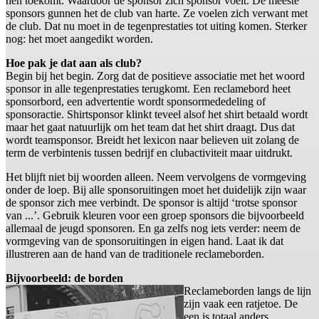
hen toekomt. Waardoor de sponsor zich sponsor voelt. De meeste
sponsors gunnen het de club van harte. Ze voelen zich verwant met
de club. Dat nu moet in de tegenprestaties tot uiting komen. Sterker
nog: het moet aangedikt worden.
Hoe pak je dat aan als club?
Begin bij het begin. Zorg dat de positieve associatie met het woord
sponsor in alle tegenprestaties terugkomt. Een reclamebord heet
sponsorbord, een advertentie wordt sponsormededeling of
sponsoractie. Shirtsponsor klinkt teveel alsof het shirt betaald wordt
maar het gaat natuurlijk om het team dat het shirt draagt. Dus dat
wordt teamsponsor. Breidt het lexicon naar believen uit zolang de
term de verbintenis tussen bedrijf en clubactiviteit maar uitdrukt.
Het blijft niet bij woorden alleen. Neem vervolgens de vormgeving
onder de loep. Bij alle sponsoruitingen moet het duidelijk zijn waar
de sponsor zich mee verbindt. De sponsor is altijd ‘trotse sponsor
van ...’. Gebruik kleuren voor een groep sponsors die bijvoorbeeld
allemaal de jeugd sponsoren. En ga zelfs nog iets verder: neem de
vormgeving van de sponsoruitingen in eigen hand. Laat ik dat
illustreren aan de hand van de traditionele reclameborden.
Bijvoorbeeld: de borden
Reclameborden langs de lijn
zijn vaak een ratjetoe. De
een is totaal anders