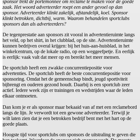
sponsor trekt de portemonnee om reclame te maken voor de goede
zaak. Het woord adverteerder roept een ander gevoel op dan
sponsor. Adverteerder klinkt zakelijk, afstandelijk, koel. Sponsor
klinkt betrokken, dichtbij, warm. Waarom behandelen sportclubs
sponsors dan als adverteerders?
De tegenprestatie aan sponsors zit vooral in advertentieruimte langs
het veld, op het shirt, in het clubblad, op de site. Advertentieruimte
kunnen bedrijven overal krijgen: bij het huis-aan-huisblad, in het
winkelcentrum, op de lokale radio, op een weggeefpetje. En eerlijk
is eerlijk: vaak valt dat meer op en bereikt het meer mensen.
De sportclub heeft een zwakke concurrentiepositie voor
advertenties. De sportclub heeft de beste concurrentiepositie voor
sponsoring. Omdat het de gemeenschap bindt, jeugd sportiviteit
bijbrengt en ouderen gezond houdt. Daarbij is een sportclub zeer
actief. Iedere week zijn er trainingen en wedstrijden waar de leden
elkaar ontmoeten.
Dan kom je er als sponsor maar bekaaid van af met een reclamebord
langs de lijn. Je verwordt tot een gewone adverteerder. Terwijl je
wilt laten zien dat je een betrokken bedrijf bent met het hart op de
goede plaats.
Hoogste tijd voor sportclubs om sponsors de uitstraling te geven die