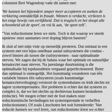
columnist Bert Wagendorp vatte dit samen met:
'We kunnen het bijzondere amper meer accepteren en zoeken de
verklaring onmiddellijk in fraude. Winnen is verdacht, verliezen is
het enige bewijs van eerlijkheid. Dat is tragisch en het sloopt alle
schoonheid uit de sport'
, en vul ik aan, ‘de sport zelf’.
"Van reductionisme leren we niets. Toch is dat waarop we steeds
opnieuw onze aannames over doping blijven baseren"
Ik sluit af met mijn visie op menselijk presteren. Dat ontstaat in een
systeem met een bijna ontelbaar aantal subsystemen die continu -
zowel binnen als tussen die (sub)systemen - naar optimalisatie
streven. We zagen dat bij de balans waar het optimale en natuurlijke
hematocriet naar streven. Na jarenlange duurtraining is die
optimalisatie bij topduuratleten vergaand geperfectioneerd. Beter
dan optimaal is onmogelijk. Het kunstmatig veranderen van één
variabele binnen één subsysteem (zoals kunstmatige
hematocrietverhoging) verstoort de systeembalans en leidt slechts tot
lagere systeemprestaties. Het probleem is echter dat dat systeem zo
complex is, dat we het slechts op deelniveau kunnen bestuderen
(reductie). We mogen echter niet de fout maken onze
reductionistische bevindingen tot systeemprestatie te verheffen
(reductionisme). Of zoals Linschoten het ooit formuleerde:
'Van
reductie kunnen we veel leren, van reductionisme leren we echter