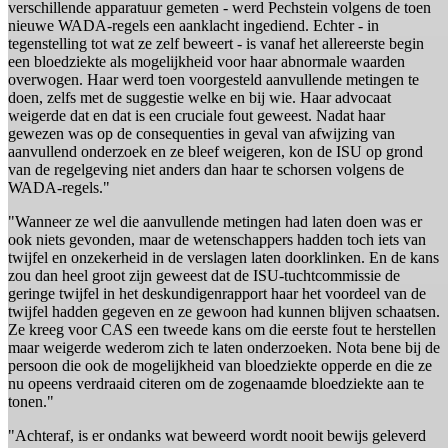
verschillende apparatuur gemeten - werd Pechstein volgens de toen
nieuwe WADA-regels een aanklacht ingediend. Echter - in
tegenstelling tot wat ze zelf beweert - is vanaf het allereerste begin
een bloedziekte als mogelijkheid voor haar abnormale waarden
overwogen. Haar werd toen voorgesteld aanvullende metingen te
doen, zelfs met de suggestie welke en bij wie. Haar advocaat
weigerde dat en dat is een cruciale fout geweest. Nadat haar
gewezen was op de consequenties in geval van afwijzing van
aanvullend onderzoek en ze bleef weigeren, kon de ISU op grond
van de regelgeving niet anders dan haar te schorsen volgens de
WADA-regels."
"Wanneer ze wel die aanvullende metingen had laten doen was er
ook niets gevonden, maar de wetenschappers hadden toch iets van
twijfel en onzekerheid in de verslagen laten doorklinken. En de kans
zou dan heel groot zijn geweest dat de ISU-tuchtcommissie de
geringe twijfel in het deskundigenrapport haar het voordeel van de
twijfel hadden gegeven en ze gewoon had kunnen blijven schaatsen.
Ze kreeg voor CAS een tweede kans om die eerste fout te herstellen
maar weigerde wederom zich te laten onderzoeken. Nota bene bij de
persoon die ook de mogelijkheid van bloedziekte opperde en die ze
nu opeens verdraaid citeren om de zogenaamde bloedziekte aan te
tonen."
"Achteraf, is er ondanks wat beweerd wordt nooit bewijs geleverd