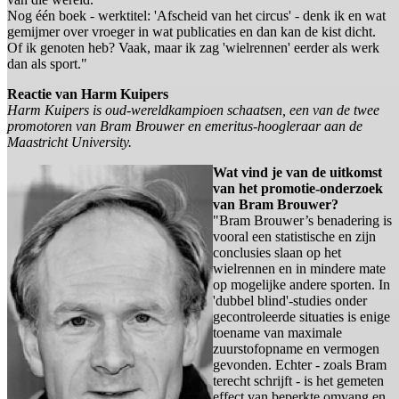
Nog één boek - werktitel: 'Afscheid van het circus' - denk ik en wat
gemijmer over vroeger in wat publicaties en dan kan de kist dicht.
Of ik genoten heb? Vaak, maar ik zag 'wielrennen' eerder als werk
dan als sport."
Reactie van Harm Kuipers
Harm Kuipers is oud-wereldkampioen schaatsen, een van de twee
promotoren van Bram Brouwer en emeritus-hoogleraar aan de
Maastricht University.
Wat vind je van de uitkomst
van het promotie-onderzoek
van Bram Brouwer?
"Bram Brouwer’s benadering is
vooral een statistische en zijn
conclusies slaan op het
wielrennen en in mindere mate
op mogelijke andere sporten. In
'dubbel blind'-studies onder
gecontroleerde situaties is enige
toename van maximale
zuurstofopname en vermogen
gevonden. Echter - zoals Bram
terecht schrijft - is het gemeten
effect van beperkte omvang en