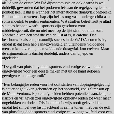
als lid van de eerste WADA-lijstcommissie en ook daarna is wel
duidelijk geworden dat het proberen iets aan de regelgeving te doen
politiek heel lastig is wanneer het internationale draagvlak ontbreekt.
Rationaliteit en wetenschap zijn helaas nog vaak ondergeschikt aan
soms moeilijk te peilen sentimenten. Wat straffen betreft zult je altijd
situaties hebben waarbij sporters zijn geschorst voor
middelengebruik die nu niet meer op de lijst staan of andersom.
Voorbeeld van een stof die van de lijst af is, is cafeïne. Dat
beschouw ik als een persoonlijk succes in de WADA-commissie,
omdat ik dat toen heb aangezwengeld en uiteindelijk voldoende
mensen kon overtuigen en voldoende draagvlak kon creëren. Maar
de argumentatie is daarbij duidelijk anders dan bij epo en
afgeleiden."
"De golf van plotseling dode sporters eind vorige eeuw hebben
ongetwijfeld voor een deel te maken met uit de hand gelopen
gevolgen van epo-gebruik"
"Een belangrijke reden voor het ooit starten van dopingregelgeving
is dat er ongelukken gebeurden op het sportveld, zoals Simpson op
de Mont Ventoux. Epo en afgeleiden hebben potentieel aanzienlijke
risico’s en vrijgeven zou ongetwijfeld opnieuw leiden tot weer meer
ongelukken en doden. Ofschoon het bewijs nooit geleverd is -
omdat het simpelweg lastig achteraf is aan te tonen - hebben de golf
van plotseling dode sporters eind vorige eeuw ongetwijfeld voor een