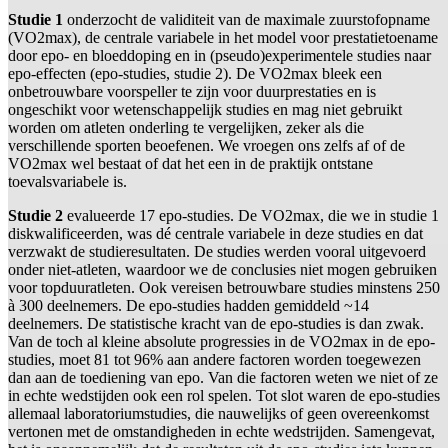
Studie 1
onderzocht de validiteit van de maximale zuurstofopname
(VO2max), de centrale variabele in het model voor prestatietoename
door epo- en bloeddoping en in (pseudo)experimentele studies naar
epo-effecten (epo-studies, studie 2). De VO2max bleek een
onbetrouwbare voorspeller te zijn voor duurprestaties en is
ongeschikt voor wetenschappelijk studies en mag niet gebruikt
worden om atleten onderling te vergelijken, zeker als die
verschillende sporten beoefenen. We vroegen ons zelfs af of de
VO2max wel bestaat of dat het een in de praktijk ontstane
toevalsvariabele is.
Studie 2
evalueerde 17 epo-studies. De VO2max, die we in studie 1
diskwalificeerden, was dé centrale variabele in deze studies en dat
verzwakt de studieresultaten. De studies werden vooral uitgevoerd
onder niet-atleten, waardoor we de conclusies niet mogen gebruiken
voor topduuratleten. Ook vereisen betrouwbare studies minstens 250
à 300 deelnemers. De epo-studies hadden gemiddeld ~14
deelnemers. De statistische kracht van de epo-studies is dan zwak.
Van de toch al kleine absolute progressies in de VO2max in de epo-
studies, moet 81 tot 96% aan andere factoren worden toegewezen
dan aan de toediening van epo. Van die factoren weten we niet of ze
in echte wedstijden ook een rol spelen. Tot slot waren de epo-studies
allemaal laboratoriumstudies, die nauwelijks of geen overeenkomst
vertonen met de omstandigheden in echte wedstrijden. Samengevat,