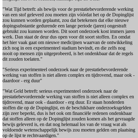
"Wat Tijd betreft: als bewijs voor de prestatiebevorderende werking
van een stof geleverd zou moeten zijn vóórdat het op de Dopinglijst
zou kunnen worden geplaatst, zou dat betekenen dat elke nieuwe
dopingsubstantie gedurende een lange periode (jaren) ongestraft
gebruikt zou kunnen worden. Dit soort onderzoek kost immers jaren
werk. Dan staat de deur dus open voor dit soort stoffen. En omdat
het hier vaak gaat om nieuwe medicijnen waarvan de ontwikkeling
zich nog in een experimenteel stadium bevindt, en die zelfs nog
nooit op mensen zijn uitgeprobeerd, is het ondenkbaar dat de regels
dit zouden toelaten."
"Serieus experimenteel onderzoek naar de prestatiebevorderende
werking van stoffen is niet alleen complex en tijdrovend, maar ook -
daardoor - erg duur"
"Wat Geld betreft: serieus experimenteel onderzoek naar de
prestatiebevorderende werking van stoffen is niet alleen complex en
tijdrovend, maar ook - daardoor - erg duur. Er staan honderden
stoffen die op de Dopinglijst, en de beschikbare onderzoeksgelden
zijn zeer beperkt, dus is het ook om financiële redenen ondenkbaar
dat stoffen alleen op de Dopinglijst zouden komen als het gevraagde
bewijs geleverd is, en dat nog helemaal los van de vraag wat als
voldoende wetenschappelijk bewijs zou moeten gelden om plaatsing
op de lijst te rechtvaardigen."