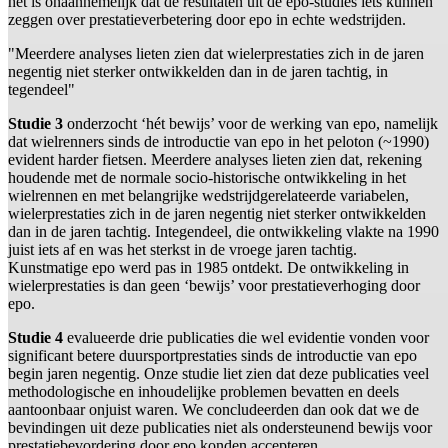
het is onaannemelijk dat de resultaten uit de epo-studies iets kunnen
zeggen over prestatieverbetering door epo in echte wedstrijden.
"Meerdere analyses lieten zien dat wielerprestaties zich in de jaren
negentig niet sterker ontwikkelden dan in de jaren tachtig, in
tegendeel"
Studie 3
onderzocht ‘hét bewijs’ voor de werking van epo, namelijk
dat wielrenners sinds de introductie van epo in het peloton (~1990)
evident harder fietsen. Meerdere analyses lieten zien dat, rekening
houdende met de normale socio-historische ontwikkeling in het
wielrennen en met belangrijke wedstrijdgerelateerde variabelen,
wielerprestaties zich in de jaren negentig niet sterker ontwikkelden
dan in de jaren tachtig. Integendeel, die ontwikkeling vlakte na 1990
juist iets af en was het sterkst in de vroege jaren tachtig.
Kunstmatige epo werd pas in 1985 ontdekt. De ontwikkeling in
wielerprestaties is dan geen ‘bewijs’ voor prestatieverhoging door
epo.
Studie 4
evalueerde drie publicaties die wel evidentie vonden voor
significant betere duursportprestaties sinds de introductie van epo
begin jaren negentig. Onze studie liet zien dat deze publicaties veel
methodologische en inhoudelijke problemen bevatten en deels
aantoonbaar onjuist waren. We concludeerden dan ook dat we de
bevindingen uit deze publicaties niet als ondersteunend bewijs voor
prestatiebevordering door epo konden accepteren.