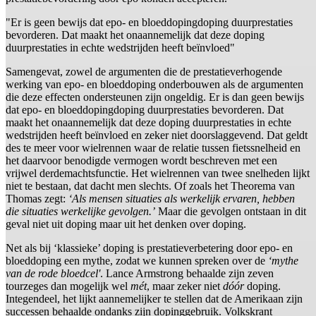
"Er is geen bewijs dat epo- en bloeddopingdoping duurprestaties
bevorderen. Dat maakt het onaannemelijk dat deze doping
duurprestaties in echte wedstrijden heeft beïnvloed"
Samengevat, zowel de argumenten die de prestatieverhogende
werking van epo- en bloeddoping onderbouwen als de argumenten
die deze effecten ondersteunen zijn ongeldig. Er is dan geen bewijs
dat epo- en bloeddopingdoping duurprestaties bevorderen. Dat
maakt het onaannemelijk dat deze doping duurprestaties in echte
wedstrijden heeft beïnvloed en zeker niet doorslaggevend. Dat geldt
des te meer voor wielrennen waar de relatie tussen fietssnelheid en
het daarvoor benodigde vermogen wordt beschreven met een
vrijwel derdemachtsfunctie. Het wielrennen van twee snelheden lijkt
niet te bestaan, dat dacht men slechts. Of zoals het Theorema van
Thomas zegt:
‘Als mensen situaties als werkelijk ervaren, hebben
die situaties werkelijke gevolgen.’
Maar die gevolgen ontstaan in dit
geval niet uit doping maar uit het denken over doping.
Net als bij ‘klassieke’ doping is prestatieverbetering door epo- en
bloeddoping een mythe, zodat we kunnen spreken over de
‘mythe
van de rode bloedcel'
. Lance Armstrong behaalde zijn zeven
tourzeges dan mogelijk wel
mét
, maar zeker niet
dóór
doping.
Integendeel, het lijkt aannemelijker te stellen dat de Amerikaan zijn
successen behaalde ondanks zijn dopinggebruik. Volkskrant