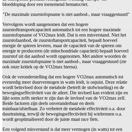
bloeddoping door een toenemend hematocriet.
"De maximale zuurstofopname is niet aanbod-, maar vraaggestuurd"
Vervolgens wordt aangenomen dat een hogere
zuurstoftransportcapaciteit automatisch tot een hogere maximale
zuurstofopname of VO2max leidt. Dat is een misverstand. Niet het
zuurstofaanbod, de zuurstoftansportcapaciteit, bepaalt hoeveel
energie de spieren leveren, maar de capaciteit van de spieren om
energie te produceren (de mitochondriale capaciteit) bepaalt hoeveel
zuurstof uit dat aanbod wordt opgenomen. Met andere woorden de
maximale zuurstofopname is niet aanbod-, maar vraaggestuurd (zie
ook onze kritiek op de VO2max hierna).
Ook de veronderstelling dat een hogere VO2max automatisch tot
evenredig meer duurvermogen in watts leidt, is onjuist. Deze relatie
wordt beïnvloed door de metabole (betreft de stofwisseling) en de
bewegingseffectiviteit van de atleet. Die invloed kan evident zijn en
lijkt soms zelfs sterker te zijn dan de invloed van de VO2max zelf.
Beide factoren zijn deels onveranderbaar en deels
trainbaar/afstelbaar. Zo verbetert de metabole effectiviteit o.a. door
duurtraining, terwijl de bewegingseffectiviteit bij wielrennen o.a.
wordt geoptimaliseerd door de juiste maat race fiets.
Een volgend misverstand is dat meer vermogen (in watts) tot een