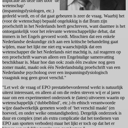
implicatie als deze niet door ‘de
wetenschap’
(inspanningsfysiologen, etc.)
gedeeld wordt, en of dat gaat gebeuren is zeer de vraag. Waarbij het
(voor de wetenschap) bepaald ongelukkig is dat Bram zijn
proefschrift in het Nederlands heeft geschreven, want daarmee is het
ontoegankelijk voor het relevante wetenschappelijke debat, dat
immers in het Engels gevoerd wordt. Misschien dat een enkele
Nederlandse deskundige zich aan een kritische behandeling gaat
wijden, maar het lijkt me niet erg waarschijnlijk dat een
wetenschapper die het Nederlands
niet
machtig is, zal reageren op
een proefschrift waarvan alleen een Engelstalige samenvatting
beschikbaar is. Maar hoe dan ook: zoals één zwaluw nog geen
zomer maakt, maakt ook één Nederlandstalig proefschrift van een
Nederlandse psycholoog over een inspanningsfysiologisch
vraagstuk nog geen groot verschil."
"Let wel: de vraag of EPO prestatiebevorderend werkt is natuurlijk
uiterst interessant, en alleen al om die reden streven wij er al jaren
naar om een experimenteel onderzoek te (laten) uitvoeren waarin op
wetenschappelijk (‘dubbelblind’, etc.) én ethisch verantwoorde
wijze daadwerkelijk gemeten wordt of ‘het verschil maakt’ (en
hoeveel, en onder welke omstandigheden). Dergelijk onderzoek is
duur en complex (met als extra complicatie dat het toedienen van
EPO aan sporters verboden) maar het lijkt er toch op dat het er