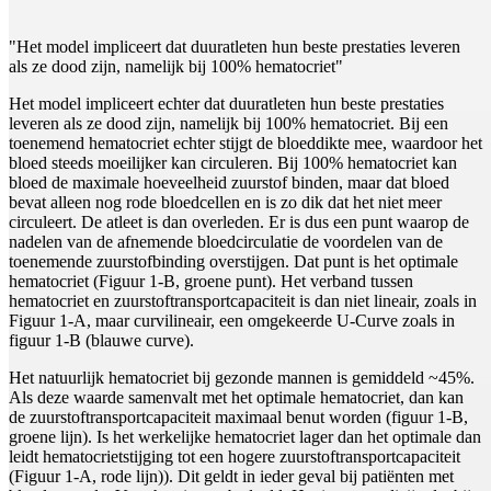
"Het model impliceert dat duuratleten hun beste prestaties leveren
als ze dood zijn, namelijk bij 100% hematocriet"
Het model impliceert echter dat duuratleten hun beste prestaties
leveren als ze dood zijn, namelijk bij 100% hematocriet. Bij een
toenemend hematocriet echter stijgt de bloeddikte mee, waardoor het
bloed steeds moeilijker kan circuleren. Bij 100% hematocriet kan
bloed de maximale hoeveelheid zuurstof binden, maar dat bloed
bevat alleen nog rode bloedcellen en is zo dik dat het niet meer
circuleert. De atleet is dan overleden. Er is dus een punt waarop de
nadelen van de afnemende bloedcirculatie de voordelen van de
toenemende zuurstofbinding overstijgen. Dat punt is het optimale
hematocriet (Figuur 1-B, groene punt). Het verband tussen
hematocriet en zuurstoftransportcapaciteit is dan niet lineair, zoals in
Figuur 1-A, maar curvilineair, een omgekeerde U-Curve zoals in
figuur 1-B (blauwe curve).
Het natuurlijk hematocriet bij gezonde mannen is gemiddeld ~45%.
Als deze waarde samenvalt met het optimale hematocriet, dan kan
de zuurstoftransportcapaciteit maximaal benut worden (figuur 1-B,
groene lijn). Is het werkelijke hematocriet lager dan het optimale dan
leidt hematocrietstijging tot een hogere zuurstoftransportcapaciteit
(Figuur 1-A, rode lijn)). Dit geldt in ieder geval bij patiënten met