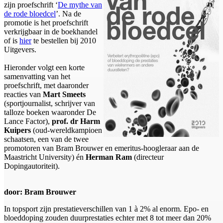
zijn proefschrift ‘
De mythe van
de rode bloedcel
’. Na de
promotie is het proefschrift
verkrijgbaar in de boekhandel
of is
hier
te bestellen bij 2010
Uitgevers.
Hieronder volgt een korte
samenvatting van het
proefschrift, met daaronder
reacties van
Mart Smeets
(sportjournalist, schrijver van
talloze boeken waaronder De
Lance Factor),
prof. dr Harm
Kuipers
(oud-wereldkampioen
schaatsen, een van de twee
promotoren van Bram Brouwer en emeritus-hoogleraar aan de
Maastricht University) én
Herman Ram
(directeur
Dopingautoriteit).
door: Bram Brouwer
In topsport zijn prestatieverschillen van 1 à 2% al enorm. Epo- en
bloeddoping zouden duurprestaties echter met 8 tot meer dan 20%