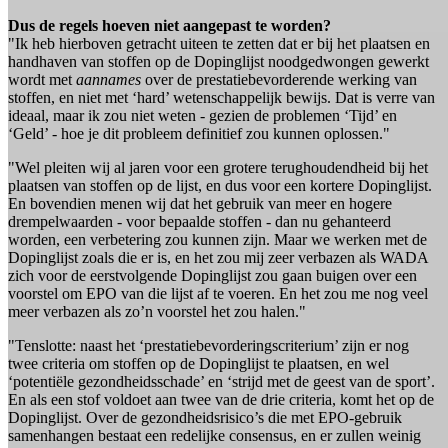
Dus de regels hoeven niet aangepast te worden?
"Ik heb hierboven getracht uiteen te zetten dat er bij het plaatsen en
handhaven van stoffen op de Dopinglijst noodgedwongen gewerkt
wordt met
aannames
over de prestatiebevorderende werking van
stoffen, en niet met ‘hard’ wetenschappelijk bewijs. Dat is verre van
ideaal, maar ik zou niet weten - gezien de problemen ‘Tijd’ en
‘Geld’ - hoe je dit probleem definitief zou kunnen oplossen."
"Wel pleiten wij al jaren voor een grotere terughoudendheid bij het
plaatsen van stoffen op de lijst, en dus voor een kortere Dopinglijst.
En bovendien menen wij dat het gebruik van meer en hogere
drempelwaarden - voor bepaalde stoffen - dan nu gehanteerd
worden, een verbetering zou kunnen zijn. Maar we werken met de
Dopinglijst zoals die er is, en het zou mij zeer verbazen als WADA
zich voor de eerstvolgende Dopinglijst zou gaan buigen over een
voorstel om EPO van die lijst af te voeren. En het zou me nog veel
meer verbazen als zo’n voorstel het zou halen."
"Tenslotte: naast het ‘prestatiebevorderingscriterium’ zijn er nog
twee criteria om stoffen op de Dopinglijst te plaatsen, en wel
‘potentiële gezondheidsschade’ en ‘strijd met de geest van de sport’.
En als een stof voldoet aan twee van de drie criteria, komt het op de
Dopinglijst. Over de gezondheidsrisico’s die met EPO-gebruik
samenhangen bestaat een redelijke consensus, en er zullen weinig