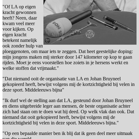
"Of LA op eigen
kracht gewonnen
heeft? Neen, daar
kwam veel meer
voor kijken. Op
eigen kracht
betekent namelijk
ook zonder hulp van
ploeggenoten, om maar iets te zeggen. Dat heet geestelijke doping:
mijn jongens maken mij sterker door 147 kilometer op kop te gaan
rijden. Moet je eens voorstellen hoe zoiets in je hersens werkt en
welke stoffen dat vrijmaakt."
"Dat niemand ooit de organisatie van LA en Johan Bruyneel
gekopieerd heeft, bewijst volgens mij de kortzichtigheid bij velen in
deze sport. Middeleeuws bijna"
"Ik durf wel de stelling aan dat LA, gesteund door Johan Bruyneel
en diens uitgebreide leger aan mensen, de beste organisatie achter
zich had staan om te doen wat hij deed. Op welk vlak dan ook. Dat
niemand dat ooit gekopieerd heeft, bewijst volgens mij de
kortzichtigheid bij velen in deze sport. Middeleeuws bijna."
"Op een bepaalde manier ben ik blij dat ik geen deel meer uitmaak
van die wereld.