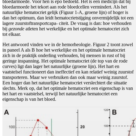
bloedarmoede. Voor hen is epo bedoeld. Het is een medicijn dat bij
bloedarmoede het tekort aan rode bloedcellen vermindert. Als het
natuurlijke hematocriet gelijk (Figuur 1-A, groene lijn) of hoger is
dan het optimum, dan leidt hematocrietstijging onvermijdelijk tot een
lagere zuurstoftransportcapa- citeit. De vraag is dan: hoe verhouden
bij
gezonde
atleten het werkelijke en het optimale hematocriet zich
tot elkaar.
Het antwoord vinden we in de hemorheologie. Figuur 2 toont zowel
in paneel A als B hoe het werkelijke en het optimale hematocriet
zich in de praktijk onderling verhouden, bij mensen in rust of bij
geringe inspanning. Het optimale hematocriet (de top van de rode
curves) ligt dan lager het natuurlijke (groene lijn). Het hart en
vaatstelsel functioneert dan ineffectief en kan relatief weinig zuurstof
transporteren. Maar we verbruiken dan ook maar weinig zuurstof.
Een hoger dan het natuurlijke hematocriet verslechtert die situatie
slechts. Merk op, dat het optimale hematocriet een eigenschap is van
het hart en vaatstelsel, terwijl het natuurlijke hematocriet een
eigenschap is van het bloed.