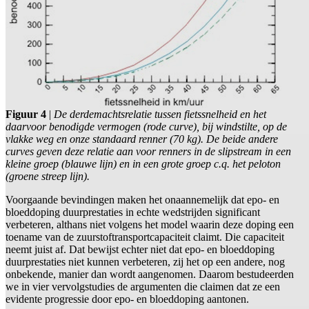
Figuur 4
|
De derdemachtsrelatie tussen fietssnelheid en het
daarvoor benodigde vermogen (rode curve), bij windstilte, op de
vlakke weg en onze standaard renner (70 kg). De beide andere
curves geven deze relatie aan voor renners in de slipstream in een
kleine groep (blauwe lijn) en in een grote groep c.q. het peloton
(groene streep lijn).
Voorgaande bevindingen maken het onaannemelijk dat epo- en
bloeddoping duurprestaties in echte wedstrijden significant
verbeteren, althans niet volgens het model waarin deze doping een
toename van de zuurstoftransportcapaciteit claimt. Die capaciteit
neemt juist af. Dat bewijst echter niet dat epo- en bloeddoping
duurprestaties niet kunnen verbeteren, zij het op een andere, nog
onbekende, manier dan wordt aangenomen. Daarom bestudeerden
we in vier vervolgstudies de argumenten die claimen dat ze een
evidente progressie door epo- en bloeddoping aantonen.