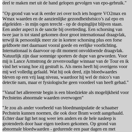
deel te maken met uit de hand gelopen gevolgen van epo-gebruik."
"Op grond van wat ik eerder zei over toch iets hogere VO2max en
Wmax waarden en de aanzienlijke gezondheidsrisico’s zal epo en
afgeleiden - in mijn ogen terecht - op de dopinglijst blijven staan.
Een ander aspect is de sanctie bij overtreding. Een schorsing van
twee jaar is tot stand gekomen door groot internationaal draagvlak,
terwijl ik persoonlijk meer zie in kortere schorsing plus een forse
geldboete met daarnaast vooral goede en eerlijke voorlichting.
Internationaal is daarvoor op dit moment onvoldoende draagvlak.
Natuurlijk zijn daar sommige sporters de dupe van geworden. Voor
mij is Lance Armstrong de zevenvoudige winnaar van de Tour en ik
vind het wrang hoe zij gestraft is. Als mens heeft hij overigens voor
mij wel volledig gefaald. Wat hij ook deed, zijn bloedwaardes
bleven op een vrij laag niveau, waardoor hij wel de risico’s van
detectie nam, maar er fysiologische geen voordeel van heeft gehad."
"Vanaf het allereerste begin is een bloedziekte als mogelijkheid voor
Pechsteins abnormale waarden overwogen"
"Je zou als ander voorbeeld van bloedmanipulatie de schaatser
Pechstein kunnen noemen, die ook door Bram wordt aangehaald.
Echter daar ligt het nog weer iets anders en de hele nasleep is
grotendeels door haar eigen toedoen gekomen. Op grond van
abnormale bloedwaarden - gedurende een paar dagen en met