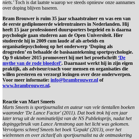
niets.'
Toch is dat laatste waarop we steeds opnieuw onze aannames
over doping blijven baseren.
Bram Brouwer is ruim 35 jaar schaatstrainer en was een van
de eerste gediplomeerde wielrentrainers in Nederlanden. Hij
heeft 15 jaar professioneel duursporters begeleid en is daarna
psychologie gaan studeren aan de Open Universiteit. Hier
studeerde hij in 2009 cum laude af als arbeids en
organisatiepsycholoog op het onderwerp ‘Doping als
drogreden’ en behaalde de basisaantekening sportpsychologie.
Op 9 oktober 2015 promoveert hij met het proefschrift
‘De
mythe van de rode bloedcel’
. Daarnaast werkt hij in zijn eigen
praktijk, als adviseur/coach voor mensen en organisaties die
willen presteren en verzorgt lezingen over deze onderwerpen.
Voor meer informatie:
info@brambrouwer.nl
of
www.brambrouwer.nl
.
Reactie van Mart Smeets
Marts Smeets is sportjournalist en auteur van vele tientallen boeken
waaronder 'De Lance Factor' (2011). Dat boek trok hij een jaar
later terug uit de nominatielijst van de NS Publieksprijs, nadat het
dopinggebruik van Lance Armstrong aan het licht was gekomen.
Vervolgens schreef Smeets het boek 'Gepakt' (2013), over het
wielrennen en over zichzelf als sportjournalist na de ontmaskering