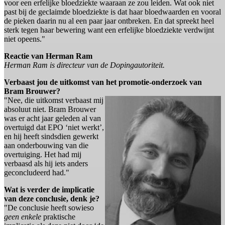
voor een erfelijke bloedziekte waaraan ze zou leiden. Wat ook niet
past bij de geclaimde bloedziekte is dat haar bloedwaarden en vooral
de pieken daarin nu al een paar jaar ontbreken. En dat spreekt heel
sterk tegen haar bewering want een erfelijke bloedziekte verdwijnt
niet opeens."
Reactie van Herman Ram
Herman Ram is directeur van de Dopingautoriteit.
Verbaast jou de uitkomst van het promotie-onderzoek van
Bram Brouwer?
"Nee, die uitkomst verbaast mij
absoluut niet. Bram Brouwer
was er acht jaar geleden al van
overtuigd dat EPO ‘niet werkt’,
en hij heeft sindsdien gewerkt
aan onderbouwing van die
overtuiging. Het had mij
verbaasd als hij iets anders
geconcludeerd had."
Wat is verder de implicatie
van deze conclusie, denk je?
"De conclusie heeft sowieso
geen enkele
praktische