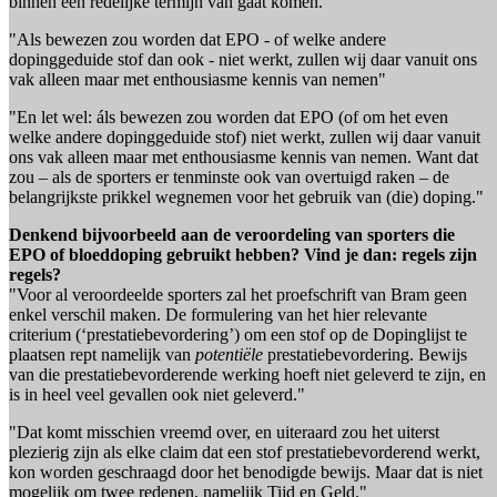
binnen een redelijke termijn van gaat komen."
"Als bewezen zou worden dat EPO - of welke andere
dopinggeduide stof dan ook - niet werkt, zullen wij daar vanuit ons
vak alleen maar met enthousiasme kennis van nemen"
"En let wel: áls bewezen zou worden dat EPO (of om het even
welke andere dopinggeduide stof) niet werkt, zullen wij daar vanuit
ons vak alleen maar met enthousiasme kennis van nemen. Want dat
zou – als de sporters er tenminste ook van overtuigd raken – de
belangrijkste prikkel wegnemen voor het gebruik van (die) doping."
Denkend bijvoorbeeld aan de veroordeling van sporters die
EPO of bloeddoping gebruikt hebben? Vind je dan: regels zijn
regels?
"Voor al veroordeelde sporters zal het proefschrift van Bram geen
enkel verschil maken. De formulering van het hier relevante
criterium (‘prestatiebevordering’) om een stof op de Dopinglijst te
plaatsen rept namelijk van
potentiële
prestatiebevordering. Bewijs
van die prestatiebevorderende werking hoeft niet geleverd te zijn, en
is in heel veel gevallen ook niet geleverd."
"Dat komt misschien vreemd over, en uiteraard zou het uiterst
plezierig zijn als elke claim dat een stof prestatiebevorderend werkt,
kon worden geschraagd door het benodigde bewijs. Maar dat is niet
mogelijk om twee redenen, namelijk Tijd en Geld."