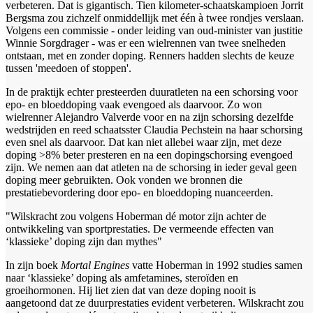
verbeteren. Dat is gigantisch. Tien kilometer-schaatskampioen Jorrit
Bergsma zou zichzelf onmiddellijk met één à twee rondjes verslaan.
Volgens een commissie - onder leiding van oud-minister van justitie
Winnie Sorgdrager - was er een wielrennen van twee snelheden
ontstaan, met en zonder doping. Renners hadden slechts de keuze
tussen 'meedoen of stoppen'.
In de praktijk echter presteerden duuratleten na een schorsing voor
epo- en bloeddoping vaak evengoed als daarvoor. Zo won
wielrenner Alejandro Valverde voor en na zijn schorsing dezelfde
wedstrijden en reed schaatsster Claudia Pechstein na haar schorsing
even snel als daarvoor. Dat kan niet allebei waar zijn, met deze
doping >8% beter presteren en na een dopingschorsing evengoed
zijn. We nemen aan dat atleten na de schorsing in ieder geval geen
doping meer gebruikten. Ook vonden we bronnen die
prestatiebevordering door epo- en bloeddoping nuanceerden.
"Wilskracht zou volgens Hoberman dé motor zijn achter de
ontwikkeling van sportprestaties. De vermeende effecten van
‘klassieke’ doping zijn dan mythes"
In zijn boek
Mortal Engines
vatte Hoberman in 1992 studies samen
naar ‘klassieke’ doping als amfetamines, steroïden en
groeihormonen. Hij liet zien dat van deze doping nooit is
aangetoond dat ze duurprestaties evident verbeteren. Wilskracht zou