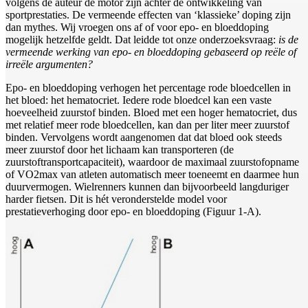
volgens de auteur dé motor zijn achter de ontwikkeling van
sportprestaties. De vermeende effecten van ‘klassieke’ doping zijn
dan mythes. Wij vroegen ons af of voor epo- en bloeddoping
mogelijk hetzelfde geldt. Dat leidde tot onze onderzoeksvraag:
is de
vermeende werking van epo- en bloeddoping gebaseerd op reële of
irreële argumenten?
Epo- en bloeddoping verhogen het percentage rode bloedcellen in
het bloed: het hematocriet. Iedere rode bloedcel kan een vaste
hoeveelheid zuurstof binden. Bloed met een hoger hematocriet, dus
met relatief meer rode bloedcellen, kan dan per liter meer zuurstof
binden. Vervolgens wordt aangenomen dat dat bloed ook steeds
meer zuurstof door het lichaam kan transporteren (de
zuurstoftransportcapaciteit), waardoor de maximaal zuurstofopname
of VO2max van atleten automatisch meer toeneemt en daarmee hun
duurvermogen. Wielrenners kunnen dan bijvoorbeeld langduriger
harder fietsen. Dit is hét veronderstelde model voor
prestatieverhoging door epo- en bloeddoping (Figuur 1-A).