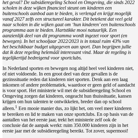
het geval? De subsidieregeling School en Omgeving, die sinds 2022
scholen in deze wijken financieel steunt om kinderen een
buitenschools aanbod aan te bieden, is verlengd en krijgt mogelijk
vanaf 2027 zelfs een structureel karakter. Dit betekent dat veel geld
naar scholen in die wijken gaat om ‘hun kinderen’ een buitenschools
programma aan te bieden. Hartstikke mooi natuurlijk. Een
aanzienlijk deel van dit programma wordt ingezet voor sport (en
bewegen). In het schooljaar 2022/2023 is in totaal ruim 43% van
het beschikbaar budget uitgegeven aan sport. Dan begrijpen jullie
dat ik deze regeling helemáál interessant vind. Maar de regeling is
tegelijkertijd bedreigend voor sportclubs.
In Nederland sporten en bewegen nog altijd heel veel kinderen niet,
of niet voldoende. In een groot deel van deze gevallen is de
gezinssituatie reden dat kinderen niet sporten. Denk aan een laag
inkomen of andere problematiek, waardoor er geen geld of aandacht
is voor sport. Het ministerie wil met de subsidieregeling School en
Omgeving zorgen dat kinderen, ongeacht hun thuissituatie, kansen
krijgen om hun talenten te ontwikkelen, breder dan op school
1
alleen.
Een mooie manier dus, zo lijkt het, om veel meer kinderen
te bereiken en lid te maken van onze sportclubs. En op basis van de
aantallen van het eerste jaar, trekt het ministerie zelf ook de
conclusie dat de aanpak werkt: ruim 350.000 kinderen zijn in het
eerste jaar met de subsidieregeling bereikt. Tot zover, supermooi!