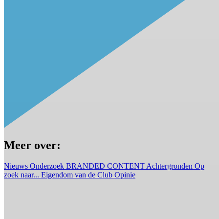
Meer over:
Nieuws
Onderzoek
BRANDED CONTENT
Achtergronden
Op
zoek naar...
Eigendom van de Club
Opinie