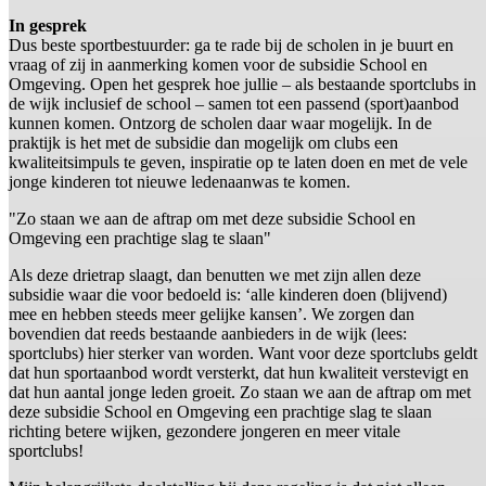
In gesprek
Dus beste sportbestuurder: ga te rade bij de scholen in je buurt en
vraag of zij in aanmerking komen voor de subsidie School en
Omgeving. Open het gesprek hoe jullie – als bestaande sportclubs in
de wijk inclusief de school – samen tot een passend (sport)aanbod
kunnen komen. Ontzorg de scholen daar waar mogelijk. In de
praktijk is het met de subsidie dan mogelijk om clubs een
kwaliteitsimpuls te geven, inspiratie op te laten doen en met de vele
jonge kinderen tot nieuwe ledenaanwas te komen.
"Zo staan we aan de aftrap om met deze subsidie School en
Omgeving een prachtige slag te slaan"
Als deze drietrap slaagt, dan benutten we met zijn allen deze
subsidie waar die voor bedoeld is: ‘alle kinderen doen (blijvend)
mee en hebben steeds meer gelijke kansen’. We zorgen dan
bovendien dat reeds bestaande aanbieders in de wijk (lees:
sportclubs) hier sterker van worden. Want voor deze sportclubs geldt
dat hun sportaanbod wordt versterkt, dat hun kwaliteit verstevigt en
dat hun aantal jonge leden groeit. Zo staan we aan de aftrap om met
deze subsidie School en Omgeving een prachtige slag te slaan
richting betere wijken, gezondere jongeren en meer vitale
sportclubs!