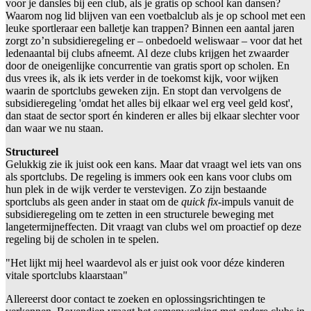
voor je dansles bij een club, als je gratis op school kan dansen?
Waarom nog lid blijven van een voetbalclub als je op school met een
leuke sportleraar een balletje kan trappen? Binnen een aantal jaren
zorgt zo’n subsidieregeling er – onbedoeld weliswaar – voor dat het
ledenaantal bij clubs afneemt. Al deze clubs krijgen het zwaarder
door de oneigenlijke concurrentie van gratis sport op scholen. En
dus vrees ik, als ik iets verder in de toekomst kijk, voor wijken
waarin de sportclubs geweken zijn. En stopt dan vervolgens de
subsidieregeling 'omdat het alles bij elkaar wel erg veel geld kost',
dan staat de sector sport én kinderen er alles bij elkaar slechter voor
dan waar we nu staan.
Structureel
Gelukkig zie ik juist ook een kans. Maar dat vraagt wel iets van ons
als sportclubs. De regeling is immers ook een kans voor clubs om
hun plek in de wijk verder te verstevigen. Zo zijn bestaande
sportclubs als geen ander in staat om de
quick fix
-impuls vanuit de
subsidieregeling om te zetten in een structurele beweging met
langetermijneffecten. Dit vraagt van clubs wel om proactief op deze
regeling bij de scholen in te spelen.
"Het lijkt mij heel waardevol als er juist ook voor déze kinderen
vitale sportclubs klaarstaan"
Allereerst door contact te zoeken en oplossingsrichtingen te