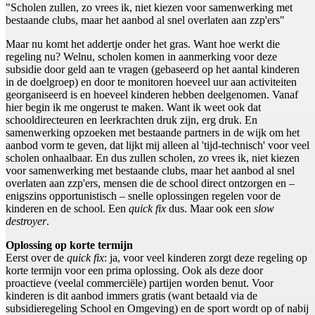
"Scholen zullen, zo vrees ik, niet kiezen voor samenwerking met
bestaande clubs, maar het aanbod al snel overlaten aan zzp'ers"
Maar nu komt het addertje onder het gras. Want hoe werkt die
regeling nu? Welnu, scholen komen in aanmerking voor deze
subsidie door geld aan te vragen (gebaseerd op het aantal kinderen
in de doelgroep) en door te monitoren hoeveel uur aan activiteiten
georganiseerd is en hoeveel kinderen hebben deelgenomen. Vanaf
hier begin ik me ongerust te maken. Want ik weet ook dat
schooldirecteuren en leerkrachten druk zijn, erg druk. En
samenwerking opzoeken met bestaande partners in de wijk om het
aanbod vorm te geven, dat lijkt mij alleen al 'tijd-technisch' voor veel
scholen onhaalbaar. En dus zullen scholen, zo vrees ik, niet kiezen
voor samenwerking met bestaande clubs, maar het aanbod al snel
overlaten aan zzp'ers, mensen die de school direct ontzorgen en –
enigszins opportunistisch – snelle oplossingen regelen voor de
kinderen en de school. Een
quick fix
dus. Maar ook een
slow
destroyer
.
Oplossing op korte termijn
Eerst over de
quick fix
: ja, voor veel kinderen zorgt deze regeling op
korte termijn voor een prima oplossing. Ook als deze door
proactieve (veelal commerciële) partijen worden benut. Voor
kinderen is dit aanbod immers gratis (want betaald via de
subsidieregeling School en Omgeving) en de sport wordt op of nabij