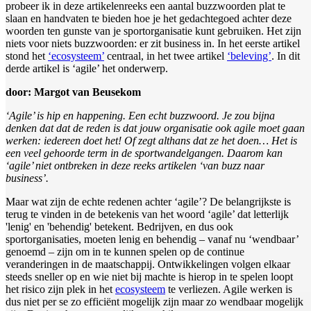
probeer ik in deze artikelenreeks een aantal buzzwoorden plat te
slaan en handvaten te bieden hoe je het gedachtegoed achter deze
woorden ten gunste van je sportorganisatie kunt gebruiken. Het zijn
niets voor niets buzzwoorden: er zit business in. In het eerste artikel
stond het
‘ecosysteem’
centraal, in het twee artikel
‘beleving’
. In dit
derde artikel is ‘agile’ het onderwerp.
door: Margot van Beusekom
‘Agile’ is hip en happening. Een echt buzzwoord. Je zou bijna
denken dat dat de reden is dat jouw organisatie ook agile moet gaan
werken: iedereen doet het! Of zegt althans dat ze het doen… Het is
een veel gehoorde term in de sportwandelgangen. Daarom kan
‘agile’ niet ontbreken in deze reeks artikelen ‘van buzz naar
business’.
Maar wat zijn de echte redenen achter ‘agile’? De belangrijkste is
terug te vinden in de betekenis van het woord ‘agile’ dat letterlijk
'lenig' en 'behendig' betekent. Bedrijven, en dus ook
sportorganisaties, moeten lenig en behendig – vanaf nu ‘wendbaar’
genoemd – zijn om in te kunnen spelen op de continue
veranderingen in de maatschappij. Ontwikkelingen volgen elkaar
steeds sneller op en wie niet bij machte is hierop in te spelen loopt
het risico zijn plek in het
ecosysteem
te verliezen. Agile werken is
dus niet per se zo efficiënt mogelijk zijn maar zo wendbaar mogelijk