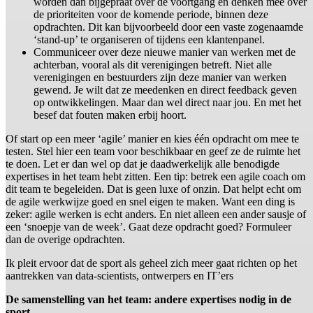
worden dan bijgepraat over de voortgang en denken mee over
de prioriteiten voor de komende periode, binnen deze
opdrachten. Dit kan bijvoorbeeld door een vaste zogenaamde
‘stand-up’ te organiseren of tijdens een klantenpanel.
Communiceer over deze nieuwe manier van werken met de
achterban, vooral als dit verenigingen betreft. Niet alle
verenigingen en bestuurders zijn deze manier van werken
gewend. Je wilt dat ze meedenken en direct feedback geven
op ontwikkelingen. Maar dan wel direct naar jou. En met het
besef dat fouten maken erbij hoort.
Of start op een meer ‘agile’ manier en kies één opdracht om mee te
testen. Stel hier een team voor beschikbaar en geef ze de ruimte het
te doen. Let er dan wel op dat je daadwerkelijk alle benodigde
expertises in het team hebt zitten. Een tip: betrek een agile coach om
dit team te begeleiden. Dat is geen luxe of onzin. Dat helpt echt om
de agile werkwijze goed en snel eigen te maken. Want een ding is
zeker: agile werken is echt anders. En niet alleen een ander sausje of
een ‘snoepje van de week’. Gaat deze opdracht goed? Formuleer
dan de overige opdrachten.
Ik pleit ervoor dat de sport als geheel zich meer gaat richten op het
aantrekken van data-scientists, ontwerpers en IT’ers
De samenstelling van het team: andere expertises nodig in de
sport