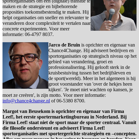
sportorganisaties om een (digitale) transitie te
maken en de strategie en bijbehorende
proposities toekomstbestendig te maken. Hij
helpt organisaties om sneller en relevanter te
veranderen door complexiteit te vertalen naar
concrete experimenten. Voor meer
informatie: 06-4797 8037.
Jarco de Bruin
is oprichter en eigenaar van
Chance4Change. Hij adviseert bedrijven en
sportorganisaties op strategisch niveau op het
gebied van verandering, groei en
professionalisering. Hij gelooft sterk in de
kruisbestuiving tussen het bedrijfsleven en
de sport(wereld). Meer in het algemeen is hij
groot voorstander van 'over de hekjes heen
kijken'. 'Je moet niet wachten op kansen, je
moet ze creëren', is zijn motto. Voor meer informatie:
info@chance4change.nl
of 06-5380 8700.
Margot van Beusekom is oprichter en eigenaar van Firma
Leef!, het eerste sportermarketingbureau in Nederland. Bij
Firma Leef! staat niet de sport maar de sporter centraal. Vanuit
die filosofie ondersteunt en adviseert Firma Leef!
sportorganisaties met sportergerichte strategieën en –concepten.