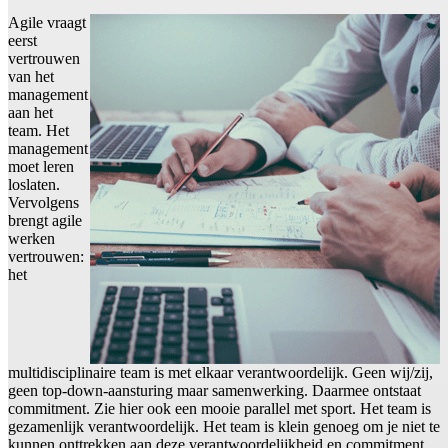
Agile vraagt
eerst
vertrouwen
van het
management
aan het
team. Het
management
moet leren
loslaten.
Vervolgens
brengt agile
werken
vertrouwen:
het
multidisciplinaire team is met elkaar verantwoordelijk. Geen wij/zij,
geen top-down-aansturing maar samenwerking. Daarmee ontstaat
commitment. Zie hier ook een mooie parallel met sport. Het team is
gezamenlijk verantwoordelijk. Het team is klein genoeg om je niet te
kunnen onttrekken aan deze verantwoordelijkheid en commitment.