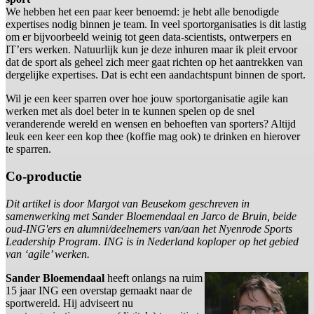
We hebben het een paar keer benoemd: je hebt alle benodigde
expertises nodig binnen je team. In veel sportorganisaties is dit lastig
om er bijvoorbeeld weinig tot geen data-scientists, ontwerpers en
IT’ers werken. Natuurlijk kun je deze inhuren maar ik pleit ervoor
dat de sport als geheel zich meer gaat richten op het aantrekken van
dergelijke expertises. Dat is echt een aandachtspunt binnen de sport.
Wil je een keer sparren over hoe jouw sportorganisatie agile kan
werken met als doel beter in te kunnen spelen op de snel
veranderende wereld en wensen en behoeften van sporters? Altijd
leuk een keer een kop thee (koffie mag ook) te drinken en hierover
te sparren.
Co-productie
Dit artikel is door Margot van Beusekom geschreven in
samenwerking met Sander Bloemendaal en Jarco de Bruin, beide
oud-ING'ers en alumni/deelnemers van/aan het Nyenrode Sports
Leadership Program. ING is in Nederland koploper op het gebied
van ‘agile’ werken.
Sander Bloemendaal
heeft onlangs na ruim
15 jaar ING een overstap gemaakt naar de
sportwereld. Hij adviseert nu