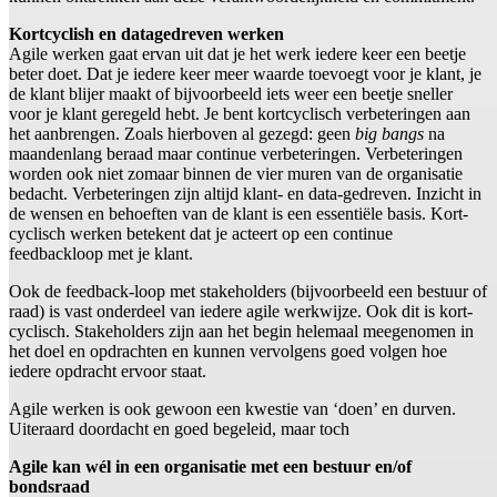
Kortcyclish en datagedreven werken
Agile werken gaat ervan uit dat je het werk iedere keer een beetje
beter doet. Dat je iedere keer meer waarde toevoegt voor je klant, je
de klant blijer maakt of bijvoorbeeld iets weer een beetje sneller
voor je klant geregeld hebt. Je bent kortcyclisch verbeteringen aan
het aanbrengen. Zoals hierboven al gezegd: geen
big bangs
na
maandenlang beraad maar continue verbeteringen. Verbeteringen
worden ook niet zomaar binnen de vier muren van de organisatie
bedacht. Verbeteringen zijn altijd klant- en data-gedreven. Inzicht in
de wensen en behoeften van de klant is een essentiële basis. Kort-
cyclisch werken betekent dat je acteert op een continue
feedbackloop met je klant.
Ook de feedback-loop met stakeholders (bijvoorbeeld een bestuur of
raad) is vast onderdeel van iedere agile werkwijze. Ook dit is kort-
cyclisch. Stakeholders zijn aan het begin helemaal meegenomen in
het doel en opdrachten en kunnen vervolgens goed volgen hoe
iedere opdracht ervoor staat.
Agile werken is ook gewoon een kwestie van ‘doen’ en durven.
Uiteraard doordacht en goed begeleid, maar toch
Agile kan wél in een organisatie met een bestuur en/of
bondsraad