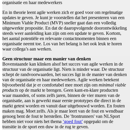
organisatie en haar medewerkers
En in theorie leent agile werken zich er goed voor om regelmatige
updates te geven. Je kunt je voorstellen dat het presenteren van een
Minimum Viable Product (MVP) sneller gaat dan een volledig
uitgewerkte propositie. En dat de daaropvolgende doorontwikkeling
steeds weer aanleiding kan zijn om een update te geven. Kortom,
het aantal potentiële en relevante contactmomenten binnen een
organisatie neemt toe. Los van het belang is het ook leuk te horen
waar collega’s aan werken.
Geen structuur maar een manier van denken
Bovenstaande kan klinken alsof het succes van agile werken in de
structuur van de organisatie ligt. Niets is minder waar. De structuur
schept de randvoorwaarden, het succes ligt in de manier van denken
van de organisatie en haar medewerkers. Agile werken betekent
bijvoorbeeld dat je er comfortabel mee moet zijn om
minimal viable
products
op de markt te brengen. Geen kant-en-klare producten
waar maanden, of soms zelfs jaren, binnen de vier muren van de
organisatie, aan is gewerkt maar eerste prototypes die direct in de
markt getest worden en vanuit daar uitgebouwd worden. En fouten
maken mag. Moet zelfs. Als je maar leert van de fout en wendbaar
genoeg bent de fout te herstellen. De 'frontrunners' van NLSport
hebben niet voor niets het thema
‘goed fout’
opgepakt om de
transitie in de sport een duw in de rug te geven.