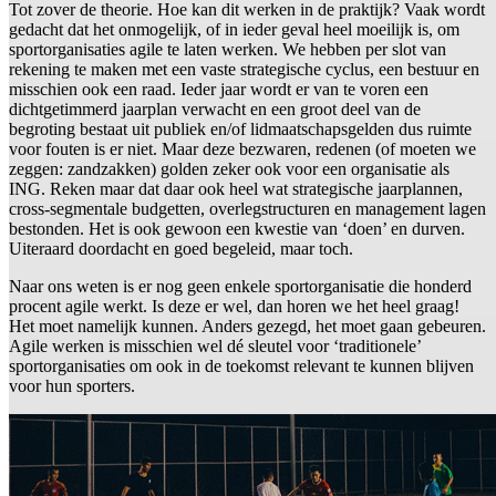
Tot zover de theorie. Hoe kan dit werken in de praktijk? Vaak wordt
gedacht dat het onmogelijk, of in ieder geval heel moeilijk is, om
sportorganisaties agile te laten werken. We hebben per slot van
rekening te maken met een vaste strategische cyclus, een bestuur en
misschien ook een raad. Ieder jaar wordt er van te voren een
dichtgetimmerd jaarplan verwacht en een groot deel van de
begroting bestaat uit publiek en/of lidmaatschapsgelden dus ruimte
voor fouten is er niet. Maar deze bezwaren, redenen (of moeten we
zeggen: zandzakken) golden zeker ook voor een organisatie als
ING. Reken maar dat daar ook heel wat strategische jaarplannen,
cross-segmentale budgetten, overlegstructuren en management lagen
bestonden. Het is ook gewoon een kwestie van ‘doen’ en durven.
Uiteraard doordacht en goed begeleid, maar toch.
Naar ons weten is er nog geen enkele sportorganisatie die honderd
procent agile werkt. Is deze er wel, dan horen we het heel graag!
Het moet namelijk kunnen. Anders gezegd, het moet gaan gebeuren.
Agile werken is misschien wel dé sleutel voor ‘traditionele’
sportorganisaties om ook in de toekomst relevant te kunnen blijven
voor hun sporters.