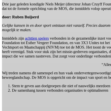
Drie jaar geleden kondigde Niels Meijer (directeur Johan Cruyff Fou
dat tot de formele oprichting van de MOS, die inmiddels volop operatio
door: Ruben Buijserd
Gelijke kansen in en door sport ontstaan niet vanzelf. Precies daaro
mogelijk te maken.
Inmiddels zijn
achttien spelers
verbonden in de gezamenlijke inzet voo
Foundation tot Esther Vergeer Foundation, en van 3X3 Unites tot het 
Vechtsport en Maatschappij (NIVM) toe tot de MOS. Het toont de veel
heeft verenigd. Stuk voor stuk zijn het missie-gedreven organisaties
impact die we samen nastreven. Dat zorgt voor onderlinge verbondenh
“Allee
Wij treden namens dit samenspel en hun vaak ondervertegenwoordigde 
beweeglandschap. De MOS is opgericht om de impact van sport en be
Stem te geven aan doelgroepen die niet of nauwelijks meedoen
De samenhang tussen verbonden organisaties te optimaliseren