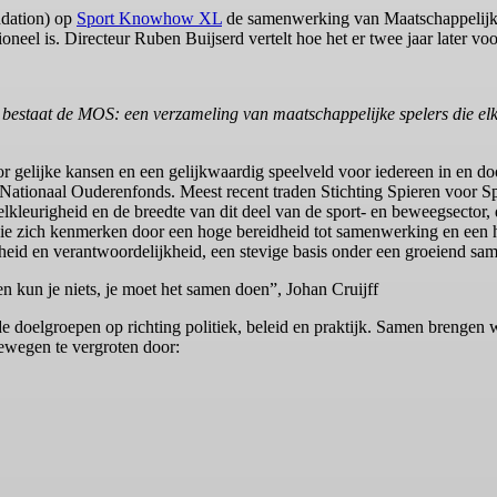
ndation) op
Sport Knowhow XL
de samenwerking van Maatschappelijke 
neel is. Directeur Ruben Buijserd vertelt hoe het er twee jaar later voo
m bestaat de MOS: een verzameling van maatschappelijke spelers die elk
r gelijke kansen en een gelijkwaardig speelveld voor iedereen in en d
Nationaal Ouderenfonds. Meest recent traden Stichting Spieren voor Sp
kleurigheid en de breedte van dit deel van de sport- en beweegsector, 
, die zich kenmerken door een hoge bereidheid tot samenwerking en een
eid en verantwoordelijkheid, een stevige basis onder een groeiend sam
n kun je niets, je moet het samen doen”, Johan Cruijff
doelgroepen op richting politiek, beleid en praktijk. Samen brengen we
wegen te vergroten door: