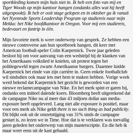
sportkleding komen mijn huis niet in. Ik heb een foto van mij en
Tiger Woods op mijn kantoor hangen (ondanks alles wat hij heeft
uitgespookt). Ik heb er ooit stage gelopen en in oktober ga ik vanuit
het Nyenrode Sports Leadership Program op studiereis naar mijn
Mekka: het Nike hoofdkantoor in Oregon. Voor mij een studiereis,
bedevaart en fantrip in één.
Mijn favoriete merk is weer onderwerp van gesprek. Ze hebben een
nieuwe controverse aan hun sportbroek hangen, dit keer met
American football-speler Colin Kaepernick. Twee jaar geleden
besloot hij om voor aanvang van een wedstrijd bij de klanken van
het Amerikaans volkslied te knielen, uit protest tegen het
politiegeweld tegen zwarte Amerikaanse burgers. Daarmee luidde
Kaepernick het einde van zijn carrière in. Geen enkele footballclub
wil sindsdien ook maar iets met hem te maken hebben. Vorige week
werd bekend dat Kaepernick het gezicht is geworden van een
nieuwe reclamecampagne van Nike. En het merk spint er garen bij,
ondanks een initieel dalende koers. Bloomberg heeft uitgerekend dat
de campagne Nike nu al meer dan 43 miljoen dollar aan media-
exposure heeft opgeleverd. Lang niet alle exposure is positief, maar
voor een merk als Nike geldt
there is no such thing as bad publicity
.
Dit blijkt ook uit de omzetstijging van 31% sinds de campagne
gestart is, zo lezen we in Time. Hoe dat is te verklaren was toevallig
jaren geleden het onderwerp van mijn masterscriptie. En die heb ik
maar weer eens uit de kast gehaald.