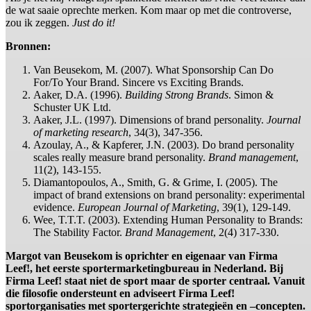
de wat saaie oprechte merken. Kom maar op met die controverse,
zou ik zeggen.
Just do it!
Bronnen:
Van Beusekom, M. (2007). What Sponsorship Can Do
For/To Your Brand. Sincere vs Exciting Brands.
Aaker, D.A. (1996).
Building Strong Brands
. Simon &
Schuster UK Ltd.
Aaker, J.L. (1997). Dimensions of brand personality.
Journal
of marketing research
, 34(3), 347-356.
Azoulay, A., & Kapferer, J.N. (2003). Do brand personality
scales really measure brand personality.
Brand management
,
11(2), 143-155.
Diamantopoulos, A., Smith, G. & Grime, I. (2005). The
impact of brand extensions on brand personality: experimental
evidence.
European Journal of Marketing
, 39(1), 129-149.
Wee, T.T.T. (2003). Extending Human Personality to Brands:
The Stability Factor.
Brand Management
, 2(4) 317-330.
Margot van Beusekom is oprichter en eigenaar van Firma
Leef!, het eerste sportermarketingbureau in Nederland. Bij
Firma Leef! staat niet de sport maar de sporter centraal. Vanuit
die filosofie ondersteunt en adviseert Firma Leef!
sportorganisaties met sportergerichte strategieën en –concepten.