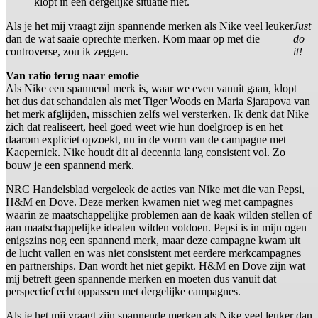
klopt in een dergelijke situatie niet.
Als je het mij vraagt zijn spannende merken als Nike veel leuker
Just
dan de wat saaie oprechte merken. Kom maar op met die
do
controverse, zou ik zeggen.
it!
Van ratio terug naar emotie
Als Nike een spannend merk is, waar we even vanuit gaan, klopt
het dus dat schandalen als met Tiger Woods en Maria Sjarapova van
het merk afglijden, misschien zelfs wel versterken. Ik denk dat Nike
zich dat realiseert, heel goed weet wie hun doelgroep is en het
daarom expliciet opzoekt, nu in de vorm van de campagne met
Kaepernick. Nike houdt dit al decennia lang consistent vol. Zo
bouw je een spannend merk.
NRC Handelsblad vergeleek de acties van Nike met die van Pepsi,
H&M en Dove. Deze merken kwamen niet weg met campagnes
waarin ze maatschappelijke problemen aan de kaak wilden stellen of
aan maatschappelijke idealen wilden voldoen. Pepsi is in mijn ogen
enigszins nog een spannend merk, maar deze campagne kwam uit
de lucht vallen en was niet consistent met eerdere merkcampagnes
en partnerships. Dan wordt het niet gepikt. H&M en Dove zijn wat
mij betreft geen spannende merken en moeten dus vanuit dat
perspectief echt oppassen met dergelijke campagnes.
Als je het mij vraagt zijn spannende merken als Nike veel leuker dan