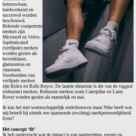
betrouwbaar,
hardwerkend en
succesvol worden
beschouwd.
Bekende competente
merken zijn
Microsoft en Volvo.
Sophisticated
(verfijnde) merken
worden gezien als
bovenklasse,
glamoureus en
charmant.
Voorbeelden van
verfijnde merken
zijn Rolex en Rolls Royce. De laatste dimensie is die van de
rugged
(robuuste) merken. Robuuste merken zoals Caterpillar en Land
Rover worden gezien als mannelijk en taai.
Ik kan het niet wetenschappelijk onderbouwen maar Nike heeft wat
mij betreft bij uitstek een spannende (exciting) merkpersoonlijkheid.
Eens?
Het concept ‘fit’
Ik heb onderzocht wat de impact is van partnerships, events en