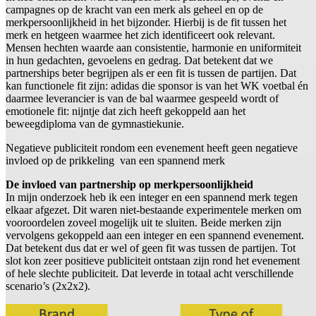
campagnes op de kracht van een merk als geheel en op de
merkpersoonlijkheid in het bijzonder. Hierbij is de fit tussen het
merk en hetgeen waarmee het zich identificeert ook relevant.
Mensen hechten waarde aan consistentie, harmonie en uniformiteit
in hun gedachten, gevoelens en gedrag. Dat betekent dat we
partnerships beter begrijpen als er een fit is tussen de partijen. Dat
kan functionele fit zijn: adidas die sponsor is van het WK voetbal én
daarmee leverancier is van de bal waarmee gespeeld wordt of
emotionele fit: nijntje dat zich heeft gekoppeld aan het
beweegdiploma van de gymnastiekunie.
Negatieve publiciteit rondom een evenement heeft geen negatieve
invloed op de prikkeling van een spannend merk
De invloed van partnership op merkpersoonlijkheid
In mijn onderzoek heb ik een integer en een spannend merk tegen
elkaar afgezet. Dit waren niet-bestaande experimentele merken om
vooroordelen zoveel mogelijk uit te sluiten. Beide merken zijn
vervolgens gekoppeld aan een integer en een spannend evenement.
Dat betekent dus dat er wel of geen fit was tussen de partijen. Tot
slot kon zeer positieve publiciteit ontstaan zijn rond het evenement
of hele slechte publiciteit. Dat leverde in totaal acht verschillende
scenario’s (2x2x2).