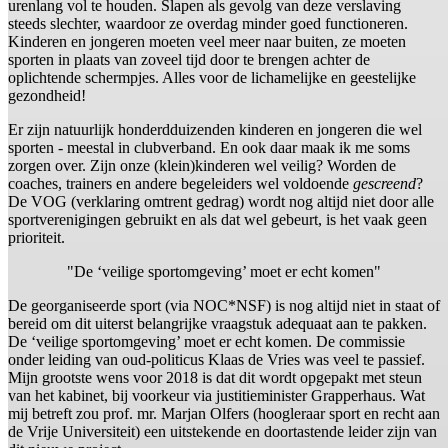
urenlang vol te houden. Slapen als gevolg van deze verslaving
steeds slechter, waardoor ze overdag minder goed functioneren.
Kinderen en jongeren moeten veel meer naar buiten, ze moeten
sporten in plaats van zoveel tijd door te brengen achter de
oplichtende schermpjes. Alles voor de lichamelijke en geestelijke
gezondheid!
Er zijn natuurlijk honderdduizenden kinderen en jongeren die wel
sporten - meestal in clubverband. En ook daar maak ik me soms
zorgen over. Zijn onze (klein)kinderen wel veilig? Worden de
coaches, trainers en andere begeleiders wel voldoende
gescreend
?
De VOG (verklaring omtrent gedrag) wordt nog altijd niet door alle
sportverenigingen gebruikt en als dat wel gebeurt, is het vaak geen
prioriteit.
"De ‘veilige sportomgeving’ moet er echt komen"
De georganiseerde sport (via NOC*NSF) is nog altijd niet in staat of
bereid om dit uiterst belangrijke vraagstuk adequaat aan te pakken.
De ‘veilige sportomgeving’ moet er echt komen. De commissie
onder leiding van oud-politicus Klaas de Vries was veel te passief.
Mijn grootste wens voor 2018 is dat dit wordt opgepakt met steun
van het kabinet, bij voorkeur via justitieminister Grapperhaus. Wat
mij betreft zou prof. mr. Marjan Olfers (hoogleraar sport en recht aan
de Vrije Universiteit) een uitstekende en doortastende leider zijn van