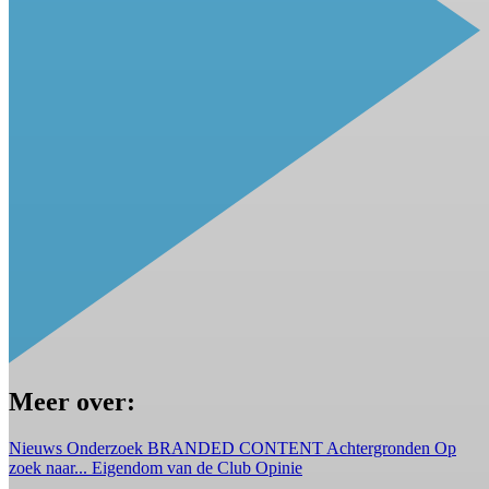
Meer over:
Nieuws
Onderzoek
BRANDED CONTENT
Achtergronden
Op
zoek naar...
Eigendom van de Club
Opinie