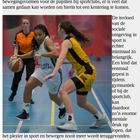
bewegingsvormen voor de pupillen bij sportclubs, er is veel dat
samen gedaan kan worden om hierin tot een kentering te komen.
De invloed
van de
sociale
omgeving in
sport is
echter
minimaal zo
belangrijk.
Een kind dat
eenmaal
gepest is
tijdens
gymnastiek
of bij de
sportclub,
kan
daardoor
zo’n enorme
mentale
deuk op
lopen, dat
het plezier in sport en bewegen nooit meer wordt teruggevonden.