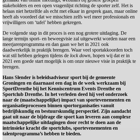
stakeholders en een open vragenlijst richting de sporter zelf. Het is
helaas niet hetzelfde als echt met elkaar in gesprek gaan, maar online
heeft als voordeel dat we misschien zelfs wel meer professionals en
vrijwilligers om ‘tafel’ hebben gekregen.
De volgende stap in dit proces is een nog grotere uitdaging. De
lange termijn sport- en beweegvisie zal uitgewerkt worden naar een
meerjarenprogramma en dan gaan we het in 2021 ook
daadwerkelijk in praktijk brengen. Waar veel sportakkoorden toch
wat stil hebben gelegen tijdens de
lock down
, hopen wij dat er in
2021 een goede start mogelijk is om onze nieuwe visie in praktijk te
brengen.
Hans Slender is beleidsadviseur sport bij de gemeente
Groningen en daarnaast een dag in de week werkzaam bij
SportDrenthe bij het Kenniscentrum Events Drenthe en
Sportclub Drenthe. In het verleden deed hij veel onderzoek
naar de (maatschappelijke) impact van sportevenementen en
organisatieprocessen binnen sportorganisaties vanuit
bedrijfskundig en bestuurskundig perspectief. Zijn aandacht
gaat uit naar de bijdrage die sport kan leveren aan complexe
maatschappelijke uitdagingen door recht te doen aan de
intrinsieke kracht die sportclubs, sportevenementen en
talentprogramma’s hebben te bieden.