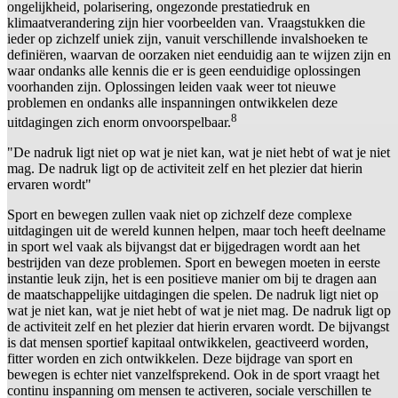
ongelijkheid, polarisering, ongezonde prestatiedruk en
klimaatverandering zijn hier voorbeelden van. Vraagstukken die
ieder op zichzelf uniek zijn, vanuit verschillende invalshoeken te
definiëren, waarvan de oorzaken niet eenduidig aan te wijzen zijn en
waar ondanks alle kennis die er is geen eenduidige oplossingen
voorhanden zijn. Oplossingen leiden vaak weer tot nieuwe
problemen en ondanks alle inspanningen ontwikkelen deze
8
uitdagingen zich enorm onvoorspelbaar.
"De nadruk ligt niet op wat je niet kan, wat je niet hebt of wat je niet
mag. De nadruk ligt op de activiteit zelf en het plezier dat hierin
ervaren wordt"
Sport en bewegen zullen vaak niet op zichzelf deze complexe
uitdagingen uit de wereld kunnen helpen, maar toch heeft deelname
in sport wel vaak als bijvangst dat er bijgedragen wordt aan het
bestrijden van deze problemen. Sport en bewegen moeten in eerste
instantie leuk zijn, het is een positieve manier om bij te dragen aan
de maatschappelijke uitdagingen die spelen. De nadruk ligt niet op
wat je niet kan, wat je niet hebt of wat je niet mag. De nadruk ligt op
de activiteit zelf en het plezier dat hierin ervaren wordt. De bijvangst
is dat mensen sportief kapitaal ontwikkelen, geactiveerd worden,
fitter worden en zich ontwikkelen. Deze bijdrage van sport en
bewegen is echter niet vanzelfsprekend. Ook in de sport vraagt het
continu inspanning om mensen te activeren, sociale verschillen te