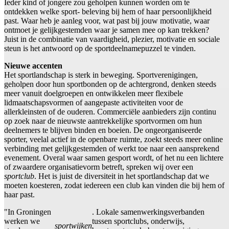
Ieder kind of jongere zou geholpen kunnen worden om te
ontdekken welke sport- beleving bij hem of haar persoonlijkheid
past. Waar heb je aanleg voor, wat past bij jouw motivatie, waar
ontmoet je gelijkgestemden waar je samen mee op kan trekken?
Juist in de combinatie van vaardigheid, plezier, motivatie en sociale
steun is het antwoord op de sportdeelnamepuzzel te vinden.
Nieuwe accenten
Het sportlandschap is sterk in beweging. Sportverenigingen,
geholpen door hun sportbonden op de achtergrond, denken steeds
meer vanuit doelgroepen en ontwikkelen meer flexibele
lidmaatschapsvormen of aangepaste activiteiten voor de
allerkleinsten of de ouderen. Commerciële aanbieders zijn continu
op zoek naar de nieuwste aantrekkelijke sportvormen om hun
deelnemers te blijven binden en boeien. De ongeorganiseerde
sporter, veelal actief in de openbare ruimte, zoekt steeds meer online
verbinding met gelijkgestemden of werkt toe naar een aansprekend
evenement. Overal waar samen gesport wordt, of het nu een lichtere
of zwaardere organisatievorm betreft, spreken wij over een
sportclub
. Het is juist de diversiteit in het sportlandschap dat we
moeten koesteren, zodat iedereen een club kan vinden die bij hem of
haar past.
"In Groningen
. Lokale samenwerkingsverbanden
werken we
tussen sportclubs, onderwijs,
sportwijken