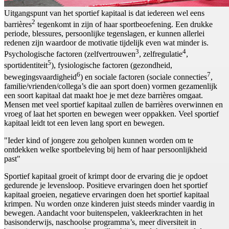
Uitgangspunt van het sportief kapitaal is dat iedereen wel eens
2
barrières
tegenkomt in zijn of haar sportbeoefening. Een drukke
periode, blessures, persoonlijke tegenslagen, er kunnen allerlei
redenen zijn waardoor de motivatie tijdelijk even wat minder is.
3
4
Psychologische factoren (zelfvertrouwen
, zelfregulatie
,
5
sportidentiteit
), fysiologische factoren (gezondheid,
6
7
bewegingsvaardigheid
) en sociale factoren (sociale connecties
,
familie/vrienden/collega’s die aan sport doen) vormen gezamenlijk
een soort kapitaal dat maakt hoe je met deze barrières omgaat.
Mensen met veel sportief kapitaal zullen de barrières overwinnen en
vroeg of laat het sporten en bewegen weer oppakken. Veel sportief
kapitaal leidt tot een leven lang sport en bewegen.
"Ieder kind of jongere zou geholpen kunnen worden om te
ontdekken welke sportbeleving bij hem of haar persoonlijkheid
past"
Sportief kapitaal groeit of krimpt door de ervaring die je opdoet
gedurende je levensloop. Positieve ervaringen doen het sportief
kapitaal groeien, negatieve ervaringen doen het sportief kapitaal
krimpen. Nu worden onze kinderen juist steeds minder vaardig in
bewegen. Aandacht voor buitenspelen, vakleerkrachten in het
basisonderwijs, naschoolse programma’s, meer diversiteit in