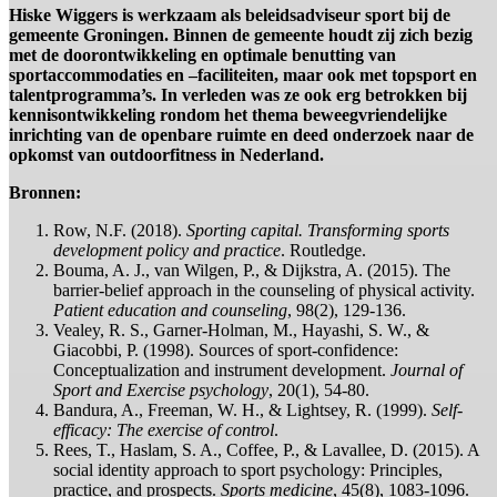
Hiske Wiggers is werkzaam als beleidsadviseur sport bij de
gemeente Groningen. Binnen de gemeente houdt zij zich bezig
met de doorontwikkeling en optimale benutting van
sportaccommodaties en –faciliteiten, maar ook met topsport en
talentprogramma’s. In verleden was ze ook erg betrokken bij
kennisontwikkeling rondom het thema beweegvriendelijke
inrichting van de openbare ruimte en deed onderzoek naar de
opkomst van outdoorfitness in Nederland.
Bronnen:
Row, N.F. (2018).
Sporting capital. Transforming sports
development policy and practice
. Routledge.
Bouma, A. J., van Wilgen, P., & Dijkstra, A. (2015). The
barrier-belief approach in the counseling of physical activity.
Patient education and counseling
, 98(2), 129-136.
Vealey, R. S., Garner-Holman, M., Hayashi, S. W., &
Giacobbi, P. (1998). Sources of sport-confidence:
Conceptualization and instrument development.
Journal of
Sport and Exercise psychology
, 20(1), 54-80.
Bandura, A., Freeman, W. H., & Lightsey, R. (1999).
Self-
efficacy: The exercise of control
.
Rees, T., Haslam, S. A., Coffee, P., & Lavallee, D. (2015). A
social identity approach to sport psychology: Principles,
practice, and prospects.
Sports medicine
, 45(8), 1083-1096.