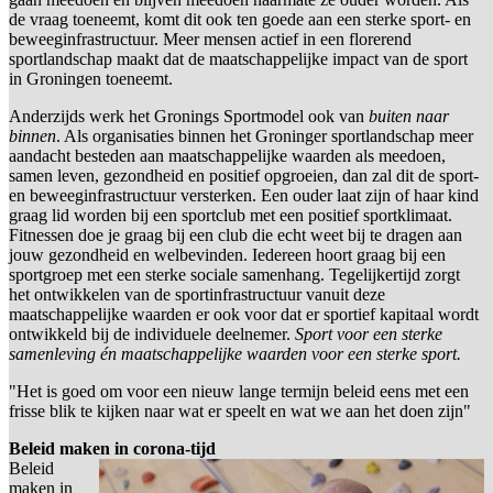
de vraag toeneemt, komt dit ook ten goede aan een sterke sport- en
beweeginfrastructuur. Meer mensen actief in een florerend
sportlandschap maakt dat de maatschappelijke impact van de sport
in Groningen toeneemt.
Anderzijds werk het Gronings Sportmodel ook van
buiten naar
binnen
. Als organisaties binnen het Groninger sportlandschap meer
aandacht besteden aan maatschappelijke waarden als meedoen,
samen leven, gezondheid en positief opgroeien, dan zal dit de sport-
en beweeginfrastructuur versterken. Een ouder laat zijn of haar kind
graag lid worden bij een sportclub met een positief sportklimaat.
Fitnessen doe je graag bij een club die echt weet bij te dragen aan
jouw gezondheid en welbevinden. Iedereen hoort graag bij een
sportgroep met een sterke sociale samenhang. Tegelijkertijd zorgt
het ontwikkelen van de sportinfrastructuur vanuit deze
maatschappelijke waarden er ook voor dat er sportief kapitaal wordt
ontwikkeld bij de individuele deelnemer.
Sport voor een sterke
samenleving én maatschappelijke waarden voor een sterke sport.
"Het is goed om voor een nieuw lange termijn beleid eens met een
frisse blik te kijken naar wat er speelt en wat we aan het doen zijn"
Beleid maken in corona-tijd
Beleid
maken in