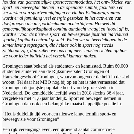
houden van gemeentelijke sportaccommodaties, het ontwikkelen van
sport- en beweegfaciliteiten in de openbare ruimte, faciliteren en
versterken van sportverenigingen en via het Bslim-programma
wordt er al jarenlang veel energie gestoken in het activeren van
doelgroepen die in sportdeelname achterblijven. Hoewel dit
gemeentelijk sportkapitaal continu aandacht vraagt en ‘nooit af’ is,
wordt er voor de nieuwe sport- en beweegvisie juist het individueel
sportief kapitaal centraal gesteld. Willen we de tweedelingen in de
samenleving tegengaan, die helaas ook in sport nog steeds
zichtbaar zijn, dan zullen we ons nog meer moeten richten op hoe
we voor ieder individu het verschil kunnen maken.
Groningen staat bekend als studenten- en kennisstad. Ruim 60.000
studenten studeren aan de Rijksuniversiteit Groningen of
Hanzehogeschool Groningen, waarvan ongeveer de helft in de stad
woont. Tel daar het MBO nog bij op en het is niet verrassend dat
Groningen de jongste populatie heeft van de grote steden in
Nederland. De gemiddelde leeftijd was in 2018 slechts 36,4 jaar,
vergeleken met 41,6 jaar landelijk. Sport en bewegen nemen in
Groningen dan ook een belangrijke maatschappelijke positie in.
"Het is duidelijk tijd voor een nieuwe lange termijn sport- en
beweegvisie voor Groningen"
Een rijk verenigingsleven, een groeiend aantal commerciële