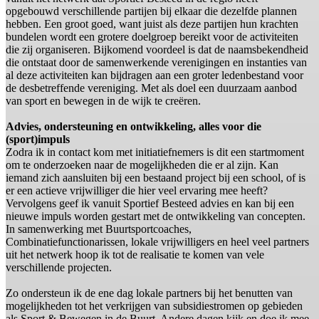
opgebouwd verschillende partijen bij elkaar die dezelfde plannen
hebben. Een groot goed, want juist als deze partijen hun krachten
bundelen wordt een grotere doelgroep bereikt voor de activiteiten
die zij organiseren. Bijkomend voordeel is dat de naamsbekendheid
die ontstaat door de samenwerkende verenigingen en instanties van
al deze activiteiten kan bijdragen aan een groter ledenbestand voor
de desbetreffende vereniging. Met als doel een duurzaam aanbod
van sport en bewegen in de wijk te creëren.
Advies, ondersteuning en ontwikkeling, alles voor die
(sport)impuls
Zodra ik in contact kom met initiatiefnemers is dit een startmoment
om te onderzoeken naar de mogelijkheden die er al zijn. Kan
iemand zich aansluiten bij een bestaand project bij een school, of is
er een actieve vrijwilliger die hier veel ervaring mee heeft?
Vervolgens geef ik vanuit Sportief Besteed advies en kan bij een
nieuwe impuls worden gestart met de ontwikkeling van concepten.
In samenwerking met Buurtsportcoaches,
Combinatiefunctionarissen, lokale vrijwilligers en heel veel partners
uit het netwerk hoop ik tot de realisatie te komen van vele
verschillende projecten.
Zo ondersteun ik de ene dag lokale partners bij het benutten van
mogelijkheden tot het verkrijgen van subsidiestromen op gebieden
als Sport & Bewegen in de Buurt. Andere dagen kijk en doe ik mee