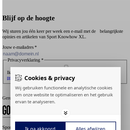
Blijf op de hoogte
Wij sturen jou één keer per week een e-mail met de belangrijkste
opinies en artikelen van Sport Knowhow XL.
Jouw e-mailadres
*
Privacyverklaring
*
Ik ontvang graag de nieuwsbrief en ga akkoord met de
Cookies & privacy
privacyverklaring
.
Wij gebruiken functionele en analytische cookies
Inschrijven
om onze website te optimaliseren en het gebruik
Gerealiseerd door:
ervan te analyseren.
Sport Knowhow XL © 2026
Ik ga akkoord
Alles afwijzen