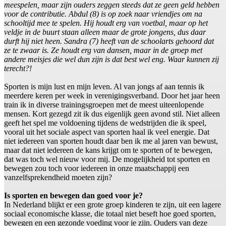
meespelen, maar zijn ouders zeggen steeds dat ze geen geld hebben
voor de contributie. Abdul (8) is op zoek naar vriendjes om na
schooltijd mee te spelen. Hij houdt erg van voetbal, maar op het
veldje in de buurt staan alleen maar de grote jongens, dus daar
durft hij niet heen. Sandra (7) heeft van de schoolarts gehoord dat
ze te zwaar is. Ze houdt erg van dansen, maar in de groep met
andere meisjes die wel dun zijn is dat best wel eng. Waar kunnen zij
terecht?!
Sporten is mijn lust en mijn leven. Al van jongs af aan tennis ik
meerdere keren per week in verenigingsverband. Door het jaar heen
train ik in diverse trainingsgroepen met de meest uiteenlopende
mensen. Kort gezegd zit ik dus eigenlijk geen avond stil. Niet alleen
geeft het spel me voldoening tijdens de wedstrijden die ik speel,
vooral uit het sociale aspect van sporten haal ik veel energie. Dat
niet iedereen van sporten houdt daar ben ik me al jaren van bewust,
maar dat niet iedereen de kans krijgt om te sporten of te bewegen,
dat was toch wel nieuw voor mij. De mogelijkheid tot sporten en
bewegen zou toch voor iedereen in onze maatschappij een
vanzelfsprekendheid moeten zijn?
Is sporten en bewegen dan goed voor je?
In Nederland blijkt er een grote groep kinderen te zijn, uit een lagere
sociaal economische klasse, die totaal niet beseft hoe goed sporten,
bewegen en een gezonde voeding voor je zijn. Ouders van deze