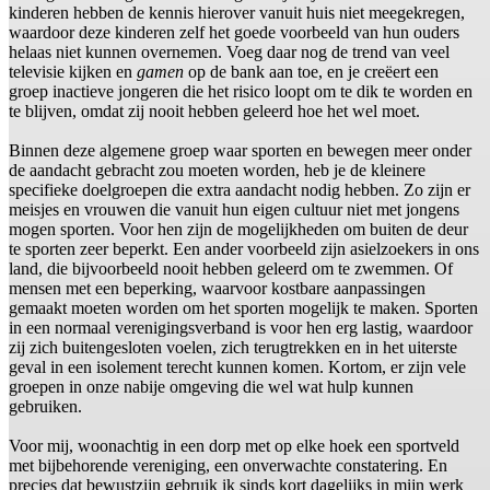
kinderen hebben de kennis hierover vanuit huis niet meegekregen,
waardoor deze kinderen zelf het goede voorbeeld van hun ouders
helaas niet kunnen overnemen. Voeg daar nog de trend van veel
televisie kijken en
gamen
op de bank aan toe, en je creëert een
groep inactieve jongeren die het risico loopt om te dik te worden en
te blijven, omdat zij nooit hebben geleerd hoe het wel moet.
Binnen deze algemene groep waar sporten en bewegen meer onder
de aandacht gebracht zou moeten worden, heb je de kleinere
specifieke doelgroepen die extra aandacht nodig hebben. Zo zijn er
meisjes en vrouwen die vanuit hun eigen cultuur niet met jongens
mogen sporten. Voor hen zijn de mogelijkheden om buiten de deur
te sporten zeer beperkt. Een ander voorbeeld zijn asielzoekers in ons
land, die bijvoorbeeld nooit hebben geleerd om te zwemmen. Of
mensen met een beperking, waarvoor kostbare aanpassingen
gemaakt moeten worden om het sporten mogelijk te maken. Sporten
in een normaal verenigingsverband is voor hen erg lastig, waardoor
zij zich buitengesloten voelen, zich terugtrekken en in het uiterste
geval in een isolement terecht kunnen komen. Kortom, er zijn vele
groepen in onze nabije omgeving die wel wat hulp kunnen
gebruiken.
Voor mij, woonachtig in een dorp met op elke hoek een sportveld
met bijbehorende vereniging, een onverwachte constatering. En
precies dat bewustzijn gebruik ik sinds kort dagelijks in mijn werk