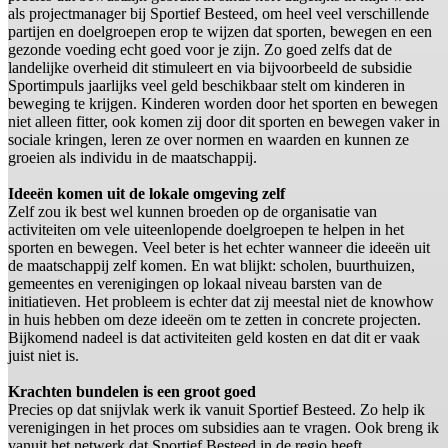
als projectmanager bij Sportief Besteed, om heel veel verschillende
partijen en doelgroepen erop te wijzen dat sporten, bewegen en een
gezonde voeding echt goed voor je zijn. Zo goed zelfs dat de
landelijke overheid dit stimuleert en via bijvoorbeeld de subsidie
Sportimpuls jaarlijks veel geld beschikbaar stelt om kinderen in
beweging te krijgen. Kinderen worden door het sporten en bewegen
niet alleen fitter, ook komen zij door dit sporten en bewegen vaker in
sociale kringen, leren ze over normen en waarden en kunnen ze
groeien als individu in de maatschappij.
Ideeën komen uit de lokale omgeving zelf
Zelf zou ik best wel kunnen broeden op de organisatie van
activiteiten om vele uiteenlopende doelgroepen te helpen in het
sporten en bewegen. Veel beter is het echter wanneer die ideeën uit
de maatschappij zelf komen. En wat blijkt: scholen, buurthuizen,
gemeentes en verenigingen op lokaal niveau barsten van de
initiatieven. Het probleem is echter dat zij meestal niet de knowhow
in huis hebben om deze ideeën om te zetten in concrete projecten.
Bijkomend nadeel is dat activiteiten geld kosten en dat dit er vaak
juist niet is.
Krachten bundelen is een groot goed
Precies op dat snijvlak werk ik vanuit Sportief Besteed. Zo help ik
verenigingen in het proces om subsidies aan te vragen. Ook breng ik
vanuit het netwerk dat Sportief Besteed in de regio heeft