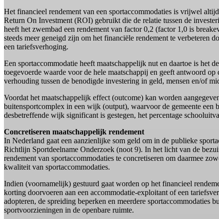
Het financieel rendement van een sportaccommodaties is vrijwel altijd
Return On Investment (ROI) gebruikt die de relatie tussen de investe
heeft het zwembad een rendement van factor 0,2 (factor 1,0 is breakeve
steeds meer geneigd zijn om het financiële rendement te verbeteren d
een tariefsverhoging.
Een sportaccommodatie heeft maatschappelijk nut en daartoe is het de
toegevoerde waarde voor de hele maatschappij en geeft antwoord op d
verhouding tussen de benodigde investering in geld, mensen en/of mid
Voordat het maatschappelijk effect (outcome) kan worden aangegeven, w
buitensportcomplex in een wijk (output), waarvoor de gemeente een bud
desbetreffende wijk significant is gestegen, het percentage schoolui
Concretiseren maatschappelijk rendement
In Nederland gaat een aanzienlijke som geld om in de publieke spo
Richtlijn Sportdeelname Onderzoek (noot 9). In het licht van de bezu
rendement van sportaccommodaties te concretiseren om daarmee zowel a
kwaliteit van sportaccommodaties.
Indien (voornamelijk) gestuurd gaat worden op het financieel rendeme
korting doorvoeren aan een accommodatie-exploitant of een tariefsv
adopteren, de spreiding beperken en meerdere sportaccommodaties bun
sportvoorzieningen in de openbare ruimte.