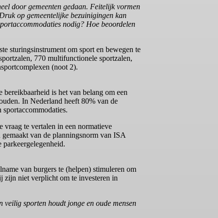
eheel door gemeenten gedaan. Feitelijk vormen
. Druk op gemeentelijke bezuinigingen kan
l sportaccommodaties nodig? Hoe beoordelen
ste sturingsinstrument om sport en bewegen te
ortzalen, 770 multifunctionele sportzalen,
ensportcomplexen (noot 2).
de bereikbaarheid is het van belang om een
houden. In Nederland heeft 80% van de
an sportaccommodaties.
 vraag te vertalen in een normatieve
rden gemaakt van de planningsnorm van ISA
e parkeergelegenheid.
lname van burgers te (helpen) stimuleren om
zijn niet verplicht om te investeren in
n veilig sporten houdt jonge en oude mensen