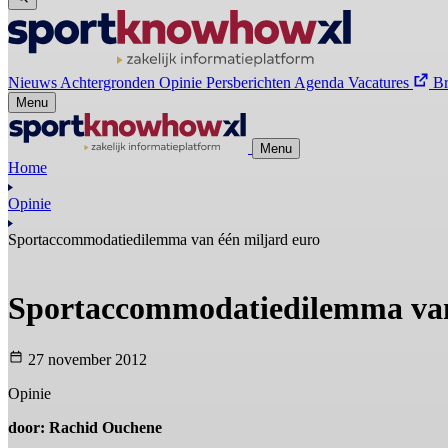
Nieuws
Achtergronden
Opinie
Persberichten
Agenda
Vacatures
B
Menu
Menu
Home
Opinie
Sportaccommodatiedilemma van één miljard euro
Sportaccommodatiedilemma van
27 november 2012
Opinie
door: Rachid Ouchene