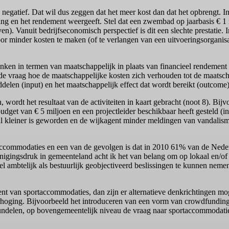
 negatief. Dat wil dus zeggen dat het meer kost dan dat het opbrengt. In
ring en het rendement weergeeft. Stel dat een zwembad op jaarbasis € 1 
n). Vanuit bedrijfseconomisch perspectief is dit een slechte prestatie. 
oor minder kosten te maken (of te verlangen van een uitvoeringsorganis
nken in termen van maatschappelijk in plaats van financieel rendement 
e vraag hoe de maatschappelijke kosten zich verhouden tot de maatsch
delen (input) en het maatschappelijk effect dat wordt bereikt (outcome)
ordt het resultaat van de activiteiten in kaart gebracht (noot 8). Bijv
get van € 5 miljoen en een projectleider beschikbaar heeft gesteld (in
tval kleiner is geworden en de wijkagent minder meldingen van vandalism
rtaccommodaties en een van de gevolgen is dat in 2010 61% van de Ne
inigingsdruk in gemeenteland acht ik het van belang om op lokaal en/of
mbtelijk als bestuurlijk geobjectiveerd beslissingen te kunnen nemen 
nt van sportaccommodaties, dan zijn er alternatieve denkrichtingen mog
erhoging. Bijvoorbeeld het introduceren van een vorm van crowdfundin
delen, op bovengemeentelijk niveau de vraag naar sportaccommodaties 