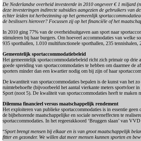
De Nederlandse overheid investeerde in 2010 ongeveer € 1 miljard (n
deze investeringen indirecte subsidies aangezien de gebruikers van d
echter leiden tot herbezinning op het gemeenlijk sportaccommodatie
de beslissers hierover? Focussen zij op het financiële of het maats
In 2010 ging 77% van de overheidsuitgaven aan sport naar sportaccom
stimuleren bij haar burgers. Om hoeveel accommodaties van welke so
935 sporthallen, 1.010 multifunctionele sporthallen, 235 tennishalen
Gemeentelijk sportaccommodatiebeleid
Het gemeentelijk sportaccommodatiebeleid richt zich primair op drie as
goede spreiding van sportaccommodaties te hebben om daarmee de afs
sporters minder dan een kwartier nodig om bij zijn of haar sportacc
De kwantiteit van sportaccommodaties bepalen is de kunst van het zo
ruimtebehoefte (bijvoorbeeld het aantal vierkante meters sportvloer 
Sport (noot 5). De kwaliteit van sportaccommodaties heeft te maken 
Dilemma financieel versus maatschappelijk rendement
Het exploiteren van publieke sportaccommodaties is in essentie geen
de bijbehorende maatschappelijke en sociale neveneffecten te realisere
sportaccommodaties. In het regeerakkoord ‘Bruggen slaan’ van VVD
“
Sport brengt mensen bij elkaar en is van groot maatschappelijk bel
fitter en gezonder. We willen dat meer mensen kunnen sporten en be