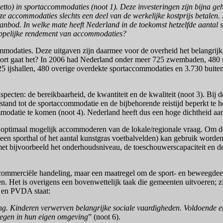
etto) in sportaccommodaties (noot 1). Deze investeringen zijn bijna g
eze accommodaties slechts een deel van de werkelijke kostprijs betalen
aanbod. In welke mate heeft Nederland in de toekomst hetzelfde aanta
chappelijke rendement van accommodaties?
modaties. Deze uitgaven zijn daarmee voor de overheid het belangrijk
ort gaat het? In 2006 had Nederland onder meer 725 zwembaden, 480 sp
, 25 ijshallen, 480 overige overdekte sportaccommodaties en 3.730 buit
pecten: de bereikbaarheid, de kwantiteit en de kwaliteit (noot 3). Bij 
tand tot de sportaccommodatie en de bijbehorende reistijd beperkt te 
ommodatie te komen (noot 4). Nederland heeft dus een hoge dichtheid a
 optimaal mogelijk accommoderen van de lokale/regionale vraag. Om de
in een sporthal of het aantal kunstgras voetbalvelden) kan gebruik wo
met bijvoorbeeld het onderhoudsniveau, de toeschouwerscapaciteit en d
 commerciële handeling, maar een maatregel om de sport- en beweegdee
n. Het is overigens een bovenwettelijk taak die gemeenten uitvoeren; zij 
 en PVDA staat:
ang. Kinderen verwerven belangrijke sociale vaardigheden. Voldoende e
wegen in hun eigen omgeving
” (noot 6).