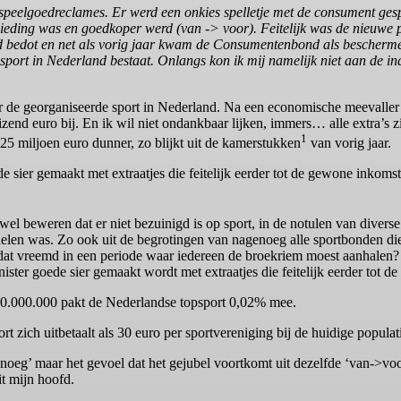
e speelgoedreclames. Er werd een onkies spelletje met de consument ges
ieding was en goedkoper werd (van -> voor). Feitelijk was de nieuwe p
d bedot en net als vorig jaar kwam de Consumentenbond als beschermer
ort in Nederland bestaat. Onlangs kon ik mij namelijk niet aan de in
de georganiseerde sport in Nederland. Na een economische meevaller va
duizend euro bij. En ik wil niet ondankbaar lijken, immers… alle extra’s
1
25 miljoen euro dunner, zo blijkt uit de kamerstukken
van vorig jaar.
 sier gemaakt met extraatjes die feitelijk eerder tot de gewone inkom
wel beweren dat er niet bezuinigd is op sport, in de notulen van dive
delen was. Zo ook uit de begrotingen van nagenoeg alle sportbonden die
 dat vreemd in een periode waar iedereen de broekriem moest aanhalen?
ter goede sier gemaakt wordt met extraatjes die feitelijk eerder tot 
.300.000.000 pakt de Nederlandse topsport 0,02% mee.
rt zich uitbetaalt als 30 euro per sportvereniging bij de huidige popul
noeg’ maar het gevoel dat het gejubel voortkomt uit dezelfde ‘van->voor-
it mijn hoofd.