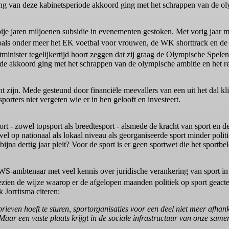
vang van deze kabinetsperiode akkoord ging met het schrappen van de o
rbije jaren miljoenen subsidie in evenementen gestoken. Met vorig jaar
n zoals onder meer het EK voetbal voor vrouwen, de WK shorttrack en 
minister tegelijkertijd hoort zeggen dat zij graag de Olympische Spele
riode akkoord ging met het schrappen van de olympische ambitie en het
cht zijn. Mede gesteund door financiële meevallers van een uit het dal
sporters niet vergeten wie er in hen gelooft en investeert.
port - zowel topsport als breedtesport - alsmede de kracht van sport en
owel op nationaal als lokaal niveau als georganiseerde sport minder politi
jna dertig jaar pleit? Voor de sport is er geen sportwet die het sportbele
WS-ambtenaar met veel kennis over juridische verankering van sport in h
ezien de wijze waarop er de afgelopen maanden politiek op sport geactee
k Jorritsma citeren:
rieven hoeft te sturen, sportorganisaties voor een deel niet meer afhank
Maar een vaste plaats krijgt in de sociale infrastructuur van onze sam