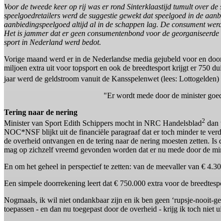
Voor de tweede keer op rij was er rond Sinterklaastijd tumult over d
speelgoedretailers werd de suggestie gewekt dat speelgoed in de aanb
aanbiedingspeelgoed altijd al in de schappen lag. De consument wer
Het is jammer dat er geen consumentenbond voor de georganiseerde sp
sport in Nederland werd bedot.
Vorige maand werd er in de Nederlandse media gejubeld voor en door 
miljoen extra uit voor topsport en ook de breedtesport krijgt er 750 
jaar werd de geldstroom vanuit de Kansspelenwet (lees: Lottogelden) 
"Er wordt mede door de minister goede
Tering naar de nering
2
Minister van Sport Edith Schippers mocht in NRC Handelsblad
dan 
NOC*NSF blijkt uit de financiële paragraaf dat er toch minder te ver
de overheid ontvangen en de tering naar de nering moesten zetten. Is
mag op zichzelf vreemd gevonden worden dat er nu mede door de minis
En om het geheel in perspectief te zetten: van de meevaller van € 4
Een simpele doorrekening leert dat € 750.000 extra voor de breedtespo
Nogmaals, ik wil niet ondankbaar zijn en ik ben geen ‘rupsje-nooit-ge
toepassen - en dan nu toegepast door de overheid - krijg ik toch niet u