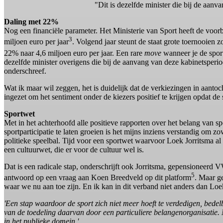
"Dit is dezelfde minister die bij de aan
Daling met 22%
Nog een financiële parameter. Het Ministerie van Sport heeft de voo
3
miljoen euro per jaar
. Volgend jaar steunt de staat grote toernooie
22% naar 4,6 miljoen euro per jaar. Een rare
move
wanneer je de sport
dezelfde minister overigens die bij de aanvang van deze kabinetspe
onderschreef.
Wat ik maar wil zeggen, het is duidelijk dat de verkiezingen in aanto
ingezet om het sentiment onder de kiezers positief te krijgen opdat de 
Sportwet
Met in het achterhoofd alle positieve rapporten over het belang van s
sportparticipatie te laten groeien is het mijns inziens verstandig om z
politieke speelbal. Tijd voor een sportwet waarvoor Loek Jorritsma al bi
een cultuurwet, die er voor de cultuur wel is.
Dat is een radicale stap, onderschrijft ook Jorritsma, gepensioneerd V
5
antwoord op een vraag aan Koen Breedveld op dit platform
. Maar g
waar we nu aan toe zijn. En ik kan in dit verband niet anders dan Loe
'Een stap waardoor de sport zich niet meer hoeft te verdedigen, bedelb
van de toedeling daarvan door een particuliere belangenorganisatie. 
in het publieke domein.'