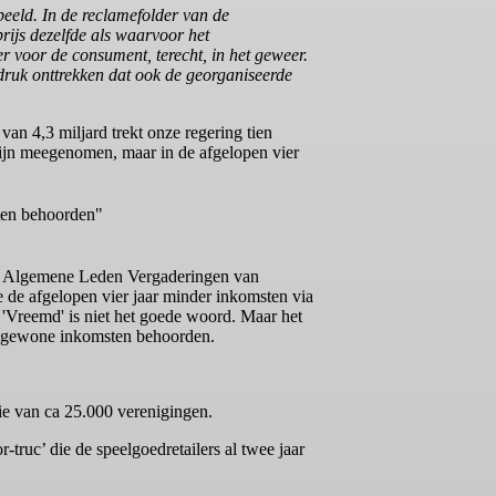
peeld. In de reclamefolder van de
rijs dezelfde als waarvoor het
 voor de consument, terecht, in het geweer.
druk onttrekken dat ook de georganiseerde
n 4,3 miljard trekt onze regering tien
 zijn meegenomen, maar in de afgelopen vier
sten behoorden"
rse Algemene Leden Vergaderingen van
 de afgelopen vier jaar minder inkomsten via
 'Vreemd' is niet het goede woord. Maar het
de gewone inkomsten behoorden.
atie van ca 25.000 verenigingen.
truc’ die de speelgoedretailers al twee jaar