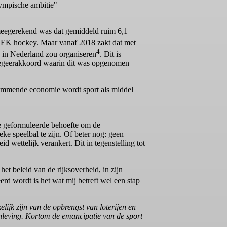
lympische ambitie"
 meegerekend was dat gemiddeld ruim 6,1
de EK hockey. Maar vanaf 2018 zakt dat met
4
n in Nederland zou organiseren
. Dit is
 regeerakkoord waarin dit was opgenomen
 klimmende economie wordt sport als middel
 de geformuleerde behoefte om de
eke speelbal te zijn. Of beter nog: geen
id wettelijk verankert. Dit in tegenstelling tot
et beleid van de rijksoverheid, in zijn
rd wordt is het wat mij betreft wel een stap
elijk zijn van de opbrengst van loterijen en
enleving. Kortom de emancipatie van de sport