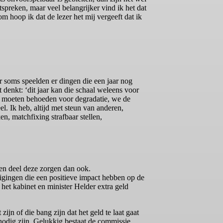
spreken, maar veel belangrijker vind ik het dat
m hoop ik dat de lezer het mij vergeeft dat ik
aar soms speelden er dingen die een jaar nog
denkt: ‘dit jaar kan die schaal weleens voor
ven moeten behoeden voor degradatie, we de
l. Ik heb, altijd met steun van anderen,
n, matchfixing strafbaar stellen,
 en deel deze zorgen dan ook.
gingen die een positieve impact hebben op de
het kabinet en minister Helder extra geld
ijn of die bang zijn dat het geld te laat gaat
 nodig zijn. Gelukkig bestaat de commissie