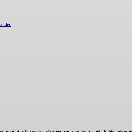
randed
ooruit te kijken op het gebied van sport en politiek. Echter, als er ie