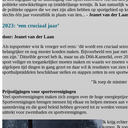
politieke ontwikkelingen op (middel)lange termijn. Ik kan natuurlijk 
de politieke opgave die we met zijn allen hebben op sportgebied op kór
slechts één jaar vooruitblik in plaats van tien... -
Jeanet van der Laa
2023: ‘een cruciaal jaar’
door: Jeanet van der Laan
Als topsportster wist ik vroeger wel eens: ‘dit wordt een cruciaal seiz
belangrijker en nog mooier konden maken. Bijvoorbeeld een jaar met ee
ons zijn.’ Ditzelfde gevoel heb ik, maar nu als D66-Kamerlid, over 20
sport veiliger en toegankelijker moeten maken en waarin we moeten vec
afgelopen tijd dingen in gang gezet en daar wil ik resultaten van zie
sporthulpmiddelen beschikbaar stellen en stappen zetten in een sportw
"Ik roep de minister
Prijsstijgingen voor sportverenigingen
Veel sportverenigingen maken zich zorgen over de hoge energieprijze
Sportverenigingen brengen mensen bij elkaar en helpen mensen aan v
samenleving en die goed beleid hebben gevoerd tot ze werden verrast d
uittrekt voor zwembaden en sportverenigingen.
Ik krijg echte
komen. Ik roep