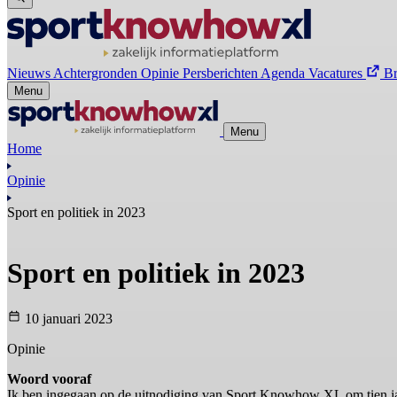
Nieuws
Achtergronden
Opinie
Persberichten
Agenda
Vacatures
B
Menu
Menu
Home
Opinie
Sport en politiek in 2023
Sport en politiek in 2023
10 januari 2023
Opinie
Woord vooraf
Ik ben ingegaan op de uitnodiging van Sport Knowhow XL om tien jaar v