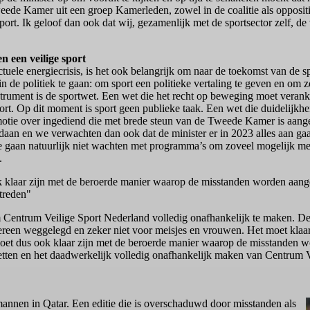
eede Kamer uit een groep Kamerleden, zowel in de coalitie als oppositi
ort. Ik geloof dan ook dat wij, gezamenlijk met de sportsector zelf, d
n een veilige sport
uele energiecrisis, is het ook belangrijk om naar de toekomst van de sp
n de politiek te gaan: om sport een politieke vertaling te geven en om
strument is de sportwet. Een wet die het recht op beweging moet veran
rt. Op dit moment is sport geen publieke taak. Een wet die duidelijkhei
motie over ingediend die met brede steun van de Tweede Kamer is aange
aan en we verwachten dan ook dat de minister er in 2023 alles aan gaat
 we gaan natuurlijk niet wachten met programma’s om zoveel mogelijk me
.
 klaar zijn met de beroerde manier waarop de misstanden worden aan
 treden"
m Centrum Veilige Sport Nederland volledig onafhankelijk te maken. D
dereen weggelegd en zeker niet voor meisjes en vrouwen. Het moet klaar 
et moet dus ook klaar zijn met de beroerde manier waarop de misstande
etten en het daadwerkelijk volledig onafhankelijk maken van Centrum Ve
mannen in Qatar. Een editie die is overschaduwd door misstanden als