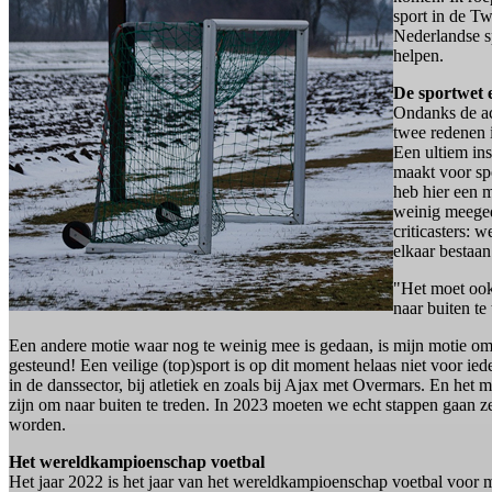
sport in de Tw
Nederlandse sp
helpen.
De sportwet e
Ondanks de act
twee redenen i
Een ultiem in
maakt voor spo
heb hier een 
weinig meeged
criticasters:
elkaar bestaan
"Het moet ook
naar buiten te
Een andere motie waar nog te weinig mee is gedaan, is mijn motie o
gesteund! Een veilige (top)sport is op dit moment helaas niet voor ie
in de danssector, bij atletiek en zoals bij Ajax met Overmars. En h
zijn om naar buiten te treden. In 2023 moeten we echt stappen gaan z
worden.
Het wereldkampioenschap voetbal
Het jaar 2022 is het jaar van het wereldkampioenschap voetbal voor 