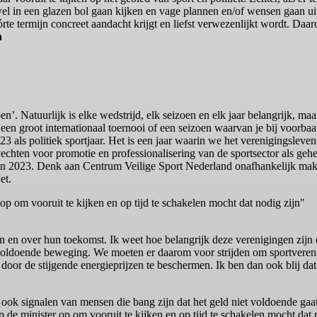
wel in een glazen bol gaan kijken en vage plannen en/of wensen gaan uit
te termijn concreet aandacht krijgt en liefst verwezenlijkt wordt. Daaro
n
oen’. Natuurlijk is elke wedstrijd, elk seizoen en elk jaar belangrijk, m
n groot internationaal toernooi of een seizoen waarvan je bij voorbaat 
23 als politiek sportjaar. Het is een jaar waarin we het verenigingsle
hten voor promotie en professionalisering van de sportsector als gehee
n in 2023. Denk aan Centrum Veilige Sport Nederland onafhankelijk make
et.
 op om vooruit te kijken en op tijd te schakelen mocht dat nodig zijn"
n en over hun toekomst. Ik weet hoe belangrijk deze verenigingen zijn
oldoende beweging. We moeten er daarom voor strijden om sportvereni
oor de stijgende energieprijzen te beschermen. Ik ben dan ook blij dat 
r ook signalen van mensen die bang zijn dat het geld niet voldoende gaat z
 de minister op om vooruit te kijken en op tijd te schakelen mocht dat