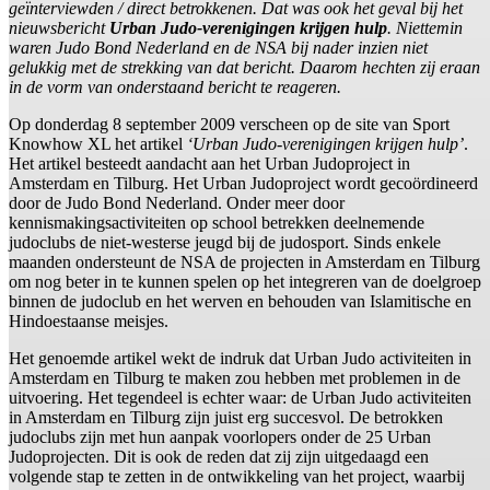
geïnterviewden / direct betrokkenen. Dat was ook het geval bij het
nieuwsbericht
Urban Judo-verenigingen krijgen hulp
. Niettemin
waren Judo Bond Nederland en de NSA bij nader inzien niet
gelukkig met de strekking van dat bericht. Daarom hechten zij eraan
in de vorm van onderstaand bericht te reageren.
Op donderdag 8 september 2009 verscheen op de site van Sport
Knowhow XL het artikel
‘Urban Judo-verenigingen krijgen hulp’
.
Het artikel besteedt aandacht aan het Urban Judoproject in
Amsterdam en Tilburg. Het Urban Judoproject wordt gecoördineerd
door de Judo Bond Nederland. Onder meer door
kennismakingsactiviteiten op school betrekken deelnemende
judoclubs de niet-westerse jeugd bij de judosport. Sinds enkele
maanden ondersteunt de NSA de projecten in Amsterdam en Tilburg
om nog beter in te kunnen spelen op het integreren van de doelgroep
binnen de judoclub en het werven en behouden van Islamitische en
Hindoestaanse meisjes.
Het genoemde artikel wekt de indruk dat Urban Judo activiteiten in
Amsterdam en Tilburg te maken zou hebben met problemen in de
uitvoering. Het tegendeel is echter waar: de Urban Judo activiteiten
in Amsterdam en Tilburg zijn juist erg succesvol. De betrokken
judoclubs zijn met hun aanpak voorlopers onder de 25 Urban
Judoprojecten. Dit is ook de reden dat zij zijn uitgedaagd een
volgende stap te zetten in de ontwikkeling van het project, waarbij