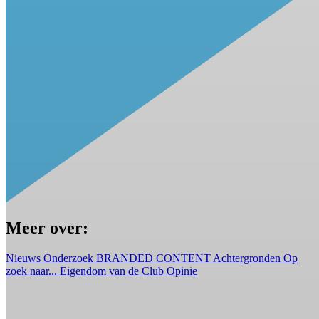
Meer over:
Nieuws
Onderzoek
BRANDED CONTENT
Achtergronden
Op
zoek naar...
Eigendom van de Club
Opinie