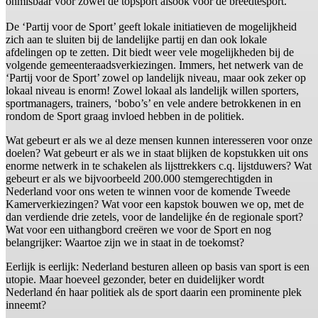
onmisbaar voor zowel de topsport alsook voor de breedtesport.
De ‘Partij voor de Sport’ geeft lokale initiatieven de mogelijkheid
zich aan te sluiten bij de landelijke partij en dan ook lokale
afdelingen op te zetten. Dit biedt weer vele mogelijkheden bij de
volgende gemeenteraadsverkiezingen. Immers, het netwerk van de
‘Partij voor de Sport’ zowel op landelijk niveau, maar ook zeker op
lokaal niveau is enorm! Zowel lokaal als landelijk willen sporters,
sportmanagers, trainers, ‘bobo’s’ en vele andere betrokkenen in en
rondom de Sport graag invloed hebben in de politiek.
Wat gebeurt er als we al deze mensen kunnen interesseren voor onze
doelen? Wat gebeurt er als we in staat blijken de kopstukken uit ons
enorme netwerk in te schakelen als lijsttrekkers c.q. lijstduwers? Wat
gebeurt er als we bijvoorbeeld 200.000 stemgerechtigden in
Nederland voor ons weten te winnen voor de komende Tweede
Kamerverkiezingen? Wat voor een kapstok bouwen we op, met de
dan verdiende drie zetels, voor de landelijke én de regionale sport?
Wat voor een uithangbord creëren we voor de Sport en nog
belangrijker: Waartoe zijn we in staat in de toekomst?
Eerlijk is eerlijk: Nederland besturen alleen op basis van sport is een
utopie. Maar hoeveel gezonder, beter en duidelijker wordt
Nederland én haar politiek als de sport daarin een prominente plek
inneemt?