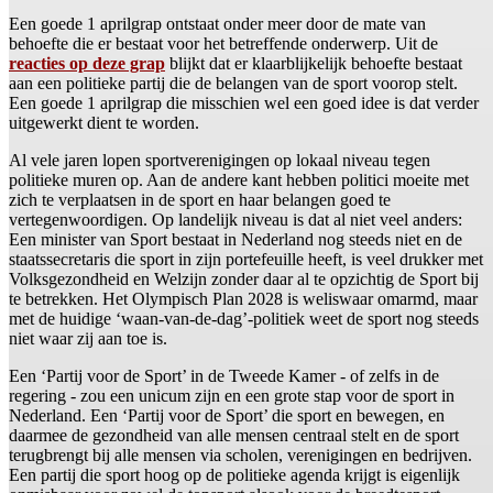
Een goede 1 aprilgrap ontstaat onder meer door de mate van
behoefte die er bestaat voor het betreffende onderwerp. Uit de
reacties op deze grap
blijkt dat er klaarblijkelijk behoefte bestaat
aan een politieke partij die de belangen van de sport voorop stelt.
Een goede 1 aprilgrap die misschien wel een goed idee is dat verder
uitgewerkt dient te worden.
Al vele jaren lopen sportverenigingen op lokaal niveau tegen
politieke muren op. Aan de andere kant hebben politici moeite met
zich te verplaatsen in de sport en haar belangen goed te
vertegenwoordigen. Op landelijk niveau is dat al niet veel anders:
Een minister van Sport bestaat in Nederland nog steeds niet en de
staatssecretaris die sport in zijn portefeuille heeft, is veel drukker met
Volksgezondheid en Welzijn zonder daar al te opzichtig de Sport bij
te betrekken. Het Olympisch Plan 2028 is weliswaar omarmd, maar
met de huidige ‘waan-van-de-dag’-politiek weet de sport nog steeds
niet waar zij aan toe is.
Een ‘Partij voor de Sport’ in de Tweede Kamer - of zelfs in de
regering - zou een unicum zijn en een grote stap voor de sport in
Nederland. Een ‘Partij voor de Sport’ die sport en bewegen, en
daarmee de gezondheid van alle mensen centraal stelt en de sport
terugbrengt bij alle mensen via scholen, verenigingen en bedrijven.
Een partij die sport hoog op de politieke agenda krijgt is eigenlijk