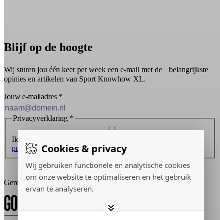
Blijf op de hoogte
Wij sturen jou één keer per week een e-mail met de belangrijkste
opinies en artikelen van Sport Knowhow XL.
Jouw e-mailadres
*
Privacyverklaring
*
Ik ontvang graag de nieuwsbrief en ga akkoord met de
Cookies & privacy
privacyverklaring
.
Wij gebruiken functionele en analytische cookies
Inschrijven
om onze website te optimaliseren en het gebruik
Gerealiseerd door:
ervan te analyseren.