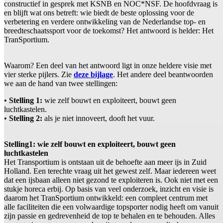
constructief in gesprek met KSNB en NOC*NSF. De hoofdvraag is
en blijft wat ons betreft: wie biedt de beste oplossing voor de
verbetering en verdere ontwikkeling van de Nederlandse top- en
breedteschaatssport voor de toekomst? Het antwoord is helder: Het
TranSportium.
Waarom? Een deel van het antwoord ligt in onze heldere visie met
vier sterke pijlers. Zie
deze bijlage
. Het andere deel beantwoorden
we aan de hand van twee stellingen:
•
Stelling 1:
wie zelf bouwt en exploiteert, bouwt geen
luchtkastelen.
•
Stelling 2:
als je niet innoveert, dooft het vuur.
Stelling1: wie zelf bouwt en exploiteert, bouwt geen
luchtkastelen
Het Transportium is ontstaan uit de behoefte aan meer ijs in Zuid
Holland. Een terechte vraag uit het gewest zelf. Maar iedereen weet
dat een ijsbaan alleen niet gezond te exploiteren is. Ook niet met een
stukje horeca erbij. Op basis van veel onderzoek, inzicht en visie is
daarom het TranSportium ontwikkeld: een compleet centrum met
alle faciliteiten die een volwaardige topsporter nodig heeft om vanuit
zijn passie en gedrevenheid de top te behalen en te behouden. Alles