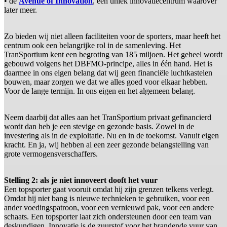
• de
Avenue of Innovation
, een uniek innovatiecentrum waarover
later meer.
Zo bieden wij niet alleen faciliteiten voor de sporters, maar heeft het
centrum ook een belangrijke rol in de samenleving. Het
TranSportium kent een begroting van 185 miljoen. Het geheel wordt
gebouwd volgens het DBFMO-principe, alles in één hand. Het is
daarmee in ons eigen belang dat wij geen financiële luchtkastelen
bouwen, maar zorgen we dat we alles goed voor elkaar hebben.
Voor de lange termijn. In ons eigen en het algemeen belang.
Neem daarbij dat alles aan het TranSportium privaat gefinancierd
wordt dan heb je een stevige en gezonde basis. Zowel in de
investering als in de exploitatie. Nu en in de toekomst. Vanuit eigen
kracht. En ja, wij hebben al een zeer gezonde belangstelling van
grote vermogensverschaffers.
Stelling 2: als je niet innoveert dooft het vuur
Een topsporter gaat vooruit omdat hij zijn grenzen telkens verlegt.
Omdat hij niet bang is nieuwe technieken te gebruiken, voor een
ander voedingspatroon, voor een vernieuwd pak, voor een andere
schaats. Een topsporter laat zich ondersteunen door een team van
deskundigen. Innovatie is de zuurstof voor het brandende vuur van