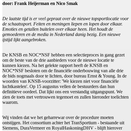
door: Frank Heijerman en Nico Smak
De laatste tijd is er veel gepraat over de nieuwe topsportlocatie voor
de schaatssport. Feiten en meningen liepen en lopen door elkaar.
Emoties en getallen buitelen over elkaar heen. Het houdt de
gemoederen en de media in Nederland danig bezig. Een nieuwe
ijstijd lijkt aangebroken.
De KNSB en NOC*NSF hebben een selectieproces in gang gezet
om de beste van de drie aanbieders voor de nieuwe locatie te
kunnen kiezen. Na het gelekte rapport heeft de KNSB en
NOC*NSF besloten om de financiële onderbouwing van alle drie
de bids nogmaals door te lichten, door bureau Ernst & Young. In de
woorden van KNSB-voorzitter: 'We kiezen niet voor financiële
luchtkastelen'. Op 15 augustus vellen de bestuurders dan hun
definitieve oordeel. Dat lijkt ons een verstandig uitgangspunt. We
zien de toets met vertrouwen tegemoet en zullen hieronder toelichten
waarom.
Wij vinden dat we het geharrewar over de procedure moeten
ontstijgen. Het consortium achter het TranSportium - bestaande uit
Siemens, DuraVermeer en RoyalHaskoningDHV - blijft hierover