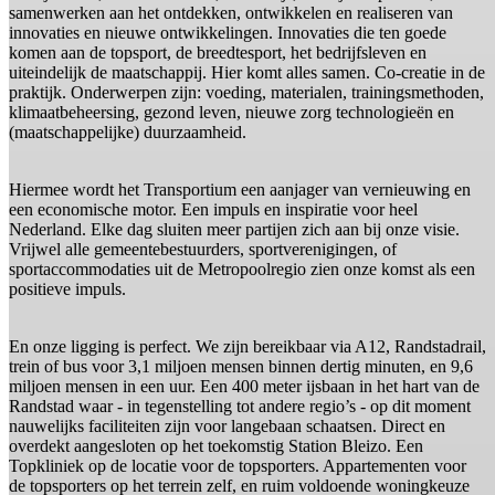
samenwerken aan het ontdekken, ontwikkelen en realiseren van
innovaties en nieuwe ontwikkelingen. Innovaties die ten goede
komen aan de topsport, de breedtesport, het bedrijfsleven en
uiteindelijk de maatschappij. Hier komt alles samen. Co-creatie in de
praktijk. Onderwerpen zijn: voeding, materialen, trainingsmethoden,
klimaatbeheersing, gezond leven, nieuwe zorg technologieën en
(maatschappelijke) duurzaamheid.
Hiermee wordt het Transportium een aanjager van vernieuwing en
een economische motor. Een impuls en inspiratie voor heel
Nederland. Elke dag sluiten meer partijen zich aan bij onze visie.
Vrijwel alle gemeentebestuurders, sportverenigingen, of
sportaccommodaties uit de Metropoolregio zien onze komst als een
positieve impuls.
En onze ligging is perfect. We zijn bereikbaar via A12, Randstadrail,
trein of bus voor 3,1 miljoen mensen binnen dertig minuten, en 9,6
miljoen mensen in een uur. Een 400 meter ijsbaan in het hart van de
Randstad waar - in tegenstelling tot andere regio’s - op dit moment
nauwelijks faciliteiten zijn voor langebaan schaatsen. Direct en
overdekt aangesloten op het toekomstig Station Bleizo. Een
Topkliniek op de locatie voor de topsporters. Appartementen voor
de topsporters op het terrein zelf, en ruim voldoende woningkeuze