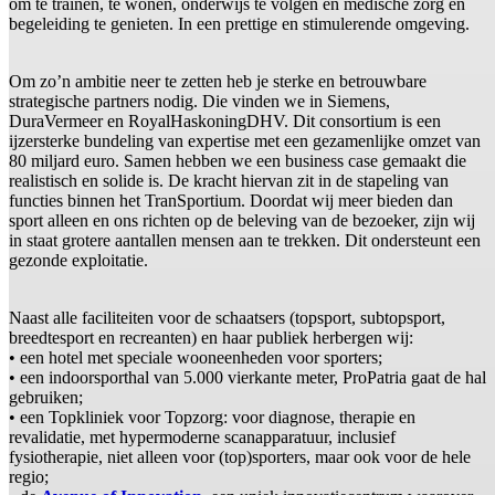
om te trainen, te wonen, onderwijs te volgen en medische zorg en
begeleiding te genieten. In een prettige en stimulerende omgeving.
Om zo’n ambitie neer te zetten heb je sterke en betrouwbare
strategische partners nodig. Die vinden we in Siemens,
DuraVermeer en RoyalHaskoningDHV. Dit consortium is een
ijzersterke bundeling van expertise met een gezamenlijke omzet van
80 miljard euro. Samen hebben we een business case gemaakt die
realistisch en solide is. De kracht hiervan zit in de stapeling van
functies binnen het TranSportium. Doordat wij meer bieden dan
sport alleen en ons richten op de beleving van de bezoeker, zijn wij
in staat grotere aantallen mensen aan te trekken. Dit ondersteunt een
gezonde exploitatie.
Naast alle faciliteiten voor de schaatsers (topsport, subtopsport,
breedtesport en recreanten) en haar publiek herbergen wij:
• een hotel met speciale wooneenheden voor sporters;
• een indoorsporthal van 5.000 vierkante meter, ProPatria gaat de hal
gebruiken;
• een Topkliniek voor Topzorg: voor diagnose, therapie en
revalidatie, met hypermoderne scanapparatuur, inclusief
fysiotherapie, niet alleen voor (top)sporters, maar ook voor de hele
regio;