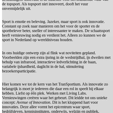
de topsport. Als topsport niet innoveert, dooft het vuur
onvermijdelijk uit.
Sport is emotie en beleving. Jazeker, maar sport is ook innovatie.
Constant op zoek naar manieren om het voor de sporter en de
sportbelever beter, sneller of interessanter te maken. De schaatssport
heeft vernieuwing nodig en verdient het. Alleen zo kunnen we de
sport in Nederland op wereldniveau houden.
In ons huidige ontwerp zijn al flink wat noviteiten gepland.
Voorbeelden zijn een extra ijsring in de wedstrijdhal, ijs dweilen met
behulp van infrarood, interactieve ledverlichting in de baan,
variabele ijshardheid, daglicht in de hal, stimulering
bezoekersparticipatie.
Hier komen we tot de kern van het TranSportium. Als innovatie zo
belangrijk is moet je iedereen die daar een rol in speelt bij elkaar
hebben. Liefst op één plek. Werken met Living Labs.
Vernieuwingen creëren waar het gebeurt. Dit leidde tot ons unieke
concept:
Avenue of Innovation
. Dit is het kloppend hart voor
innovaties. Deze allee vormt het epicentrum waar sport,
bedrijfsleven, kennisinstituten, onderwijs, welzijn en publiek,