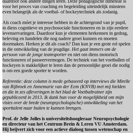
daardoor ook ándere dingen leren. Deze pedagogische dimensie is
voor het proces van coaching en begeleiding uiteindelijk minstens
even belangrijk als de voetbal- of hockeytechniek als zodanig.
Als coach móet je interesse hebben in de achtergrond van je pupil,
in diens cognitieve en psychosociale functioneren en in zijn eerdere
levenservaringen. Daardoor kun je elementen herkennen in gedrag,
beleving en handelen die nog nadere groei kunnen en moeten
doormaken. Herken je dit als coach? Dan kun je een grote rol spelen
in die ontwikkeling van de jeugdige.
Het gaat immers om de
persoon van de jonge teamsporter
en niet om diens motorisch
functioneren of passeervermogen. De techniek van het voetballen of
hockeyen is makkelijker te leren dan de persoonlijke groei die nodig
is om een goede sporter te worden.
Referentie: deze column is mede gebaseerd op interviews die Mirelle
van Rijbroek en Annemarie van der Eem (KNVB) met mij hielden
en die in zes afleveringen in het blad de Voetbaltrainer zijn
gepubliceerd in 2013. Ik dank hun voor de mogelijkheid om mijn
visies over de brede (neuropsychologische) ontwikkeling van het
sporttalent naar buiten te kunnen brengen.
Prof. dr Jelle Jolles is universiteitshoogleraar Neuropsychologie
en directeur van het Centrum Brein & Leren VU Amsterdam.
Hij beijvert zich voor een actieve dialoog tussen wetenschap en