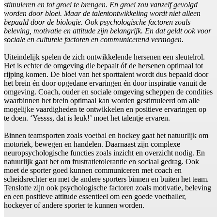
stimuleren en tot groei te brengen. En groei zou vanzelf gevolgd
worden door bloei. Maar de talentontwikkeling wordt niet alleen
bepaald door de biologie. Ook psychologische factoren zoals
beleving, motivatie en attitude zijn belangrijk. En dat geldt ook voor
sociale en culturele factoren en communicerend vermogen.
Uiteindelijk spelen de zich ontwikkelende hersenen een sleutelrol.
Het is echter de omgeving die bepaalt óf de hersenen optimaal tot
rijping komen. De bloei van het sporttalent wordt dus bepaald door
het brein én door opgedane ervaringen én door inspiratie vanuit de
omgeving. Coach, ouder en sociale omgeving scheppen de condities
waarbinnen het brein optimaal kan worden gestimuleerd om alle
mogelijke vaardigheden te ontwikkelen en positieve ervaringen op
te doen. ‘Yessss, dat is leuk!’ moet het talentje ervaren.
Binnen teamsporten zoals voetbal en hockey gaat het natuurlijk om
motoriek, bewegen en handelen. Daarnaast zijn complexe
neuropsychologische functies zoals inzicht en overzicht nodig. En
natuurlijk gaat het om frustratietolerantie en sociaal gedrag. Ook
moet de sporter goed kunnen communiceren met coach en
scheidsrechter en met de andere sporters binnen en buiten het team.
Tenslotte zijn ook psychologische factoren zoals motivatie, beleving
en een positieve attitude essentieel om een goede voetballer,
hockeyer of andere sporter te kunnen worden.