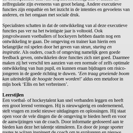
zelfregulatie zijn eveneens van groot belang. Andere executieve
functies zijn empathie en het inzicht in de intenties en gevoelens van
anderen, en het omgaan met sociale druk.
Specialisten schatten in dat de ontwikkeling van al deze executieve
functies pas ver na het twintigste jaar is voltooid. Ook
jongvolwassen voetballers of hockeyers hebben daarin nog een
ontwikkeling te gaan. De omgeving en trainer kan hierin een
belangrijke rol spelen door het geven van
steun, sturing en
inspiratie
. Als ouders, coach of omgeving namelijk geen goede
feedback geven, ontwikkelen deze functies zich niet goed. Daarmee
maken zij het verschil ten aanzien van een normale of zelfs optimale
ontwikkeling van hun pupil, en kunnen eraan bijdragen om risico-
jongeren in de goede richting te duwen. ‘
Een traag groeiende boom
kan uiteindelijk de hoogste boom worden
!’ aldus een metafoor in
mijn boek ‘Ellis en het verbreinen’.
Leerstijlen
Een voetbal- of hockeytalent kan snel verbanden leggen en heeft
een groot lerend vermogen. Hij is nieuwsgierig en ondernemend,
stelt vragen en zoekt nieuwe uitdagingen en oplossingen. Hij staat
open voor de vele dingen die de omgeving te bieden heeft en voor
de aanwijzingen van de coach. Door informatie gedoseerd aan te
bieden kan deze het talentje stimuleren. En door de jonge sporter
routes te wijzen inspireert de coach om te exploreren en nieuwe