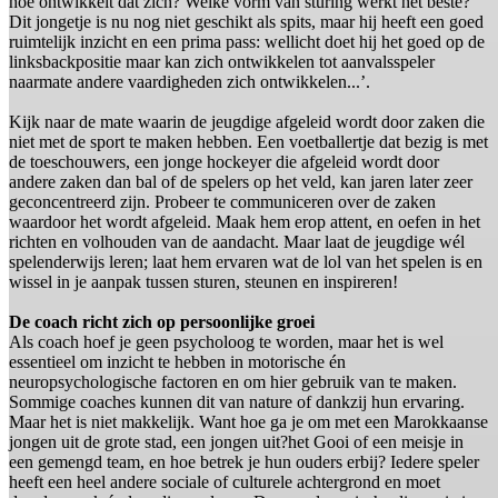
hoe ontwikkelt dat zich? Welke vorm van sturing werkt het beste?
Dit jongetje is nu nog niet geschikt als spits, maar hij heeft een goed
ruimtelijk inzicht en een prima pass: wellicht doet hij het goed op de
linksbackpositie maar kan zich ontwikkelen tot aanvalsspeler
naarmate andere vaardigheden zich ontwikkelen...’.
Kijk naar de mate waarin de jeugdige afgeleid wordt door zaken die
niet met de sport te maken hebben. Een voetballertje dat bezig is met
de toeschouwers, een jonge hockeyer die afgeleid wordt door
andere zaken dan bal of de spelers op het veld, kan jaren later zeer
geconcentreerd zijn. Probeer te communiceren over de zaken
waardoor het wordt afgeleid. Maak hem erop attent, en oefen in het
richten en volhouden van de aandacht. Maar laat de jeugdige wél
spelenderwijs leren; laat hem ervaren wat de lol van het spelen is en
wissel in je aanpak tussen sturen, steunen en inspireren!
De coach richt zich op persoonlijke groei
Als coach hoef je geen psycholoog te worden, maar het is wel
essentieel om inzicht te hebben in motorische én
neuropsychologische factoren en om hier gebruik van te maken.
Sommige coaches kunnen dit van nature of dankzij hun ervaring.
Maar het is niet makkelijk. Want hoe ga je om met een Marokkaanse
jongen uit de grote stad, een jongen uit?het Gooi of een meisje in
een gemengd team, en hoe betrek je hun ouders erbij? Iedere speler
heeft een heel andere sociale of culturele achtergrond en moet