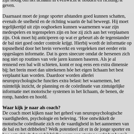
geven.
Daarnaast moet de jonge sporter afstanden goed kunnen schatten,
evenals de snelheid en de richting waarin de bal beweegt. Hij moet
tegelijkertijd uit zijn ooghoeken kunnen waarnemen waar zijn
medespelers en tegenspelers zijn en hoe zij zich aan het verplaatsen
zijn. Ook moet hij anticiperen op wat er gebeurt als de tegenstander
de bal niet goed onder controle krijgt. Hierbij wordt de informatie op
topsnelheid door het brein verwerkt en vergeleken met eerder erin
opgeslagen informatie. Dat is geen sinecure omdat de hersenen zich
nog niet op routines van vele jaren kunnen baseren. Als je al
rennend een bal wilt schieten, komt er nog eens een extra dimensie
bij; het brein moet dan uitrekenen hóe het eigen lichaam het best
verplaatst kan worden. Daardoor worden allerlei
neuropsychologische functies extra belast: het waarnemen, het
ruimtelijk inzicht, de planning en de coördinatie van zintuigelijke
informatie met motorische systemen in het lichaam, de benen, de
romp, handen en hoofd.
Waar kijk je naar als coach?
De coach moet kijken naar het geheel van neuropsychologische
vaardigheden, psychologie en beleving. ‘Hoe ontwikkelt de
motorische coördinatie zich en de vaardigheid in het aannemen van
de bal en het dribbelen? Welk potentieel zit er in de jonge sporter en