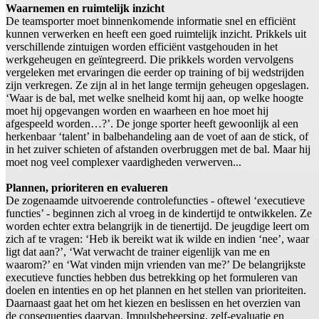
Waarnemen en ruimtelijk inzicht
De teamsporter moet binnenkomende informatie snel en efficiënt
kunnen verwerken en heeft een goed ruimtelijk inzicht. Prikkels uit
verschillende zintuigen worden efficiënt vastgehouden in het
werkgeheugen en geïntegreerd. Die prikkels worden vervolgens
vergeleken met ervaringen die eerder op training of bij wedstrijden
zijn verkregen. Ze zijn al in het lange termijn geheugen opgeslagen.
‘Waar is de bal, met welke snelheid komt hij aan, op welke hoogte
moet hij opgevangen worden en waarheen en hoe moet hij
afgespeeld worden…?’. De jonge sporter heeft gewoonlijk al een
herkenbaar ‘talent’ in balbehandeling aan de voet of aan de stick, of
in het zuiver schieten of afstanden overbruggen met de bal. Maar hij
moet nog veel complexer vaardigheden verwerven...
Plannen, prioriteren en evalueren
De zogenaamde uitvoerende controlefuncties - oftewel ‘executieve
functies’ - beginnen zich al vroeg in de kindertijd te ontwikkelen. Ze
worden echter extra belangrijk in de tienertijd. De jeugdige leert om
zich af te vragen: ‘Heb ik bereikt wat ik wilde en indien ‘nee’, waar
ligt dat aan?’, ‘Wat verwacht de trainer eigenlijk van me en
waarom?’ en ‘Wat vinden mijn vrienden van me?’ De belangrijkste
executieve functies hebben dus betrekking op het formuleren van
doelen en intenties en op het plannen en het stellen van prioriteiten.
Daarnaast gaat het om het kiezen en beslissen en het overzien van
de consequenties daarvan. Impulsbeheersing, zelf-evaluatie en