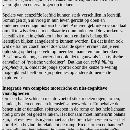
vaardigheden en ervaringen op te doen.
Spelers van eenzelfde leeftijd kunnen sterk verschillen in leerstijl.
Sommigen zijn al vroeg in hun leven gericht op doen en
ondernemen en zijn motorisch actief. Anderen gebruiken vooral taal
om uit te wisselen en met elkaar te communiceren. Die voorkeurs-
leerstijl zit niet ingebakken in het brein en dat is belangrijk:
leerstijlen blijken aangeleerd te kunnen worden. En dat is dan ook
wat de trainer-coach moet doen: laat de speler ervaren dat je een
oplossing op het speelveld op meerdere manieren kunt bereiken.
Beschouw de jonge sporter dan ook niet te gauw als ‘een typische
aanvaller’ of ‘typische verdediger’. Dat kan een
self fulfilling
prophecy
zijn, omdat de jonge sporter door die keuze te weinig
mogelijkheid heeft om zijn potenties op andere domeinen te
exploreren.
Integratie van complexe motorische en niet-cognitieve
vaardigheden
Om een bal te schieten met de voet of stick moeten ogen, armen,
handen, benen en voeten intensief samenwerken. En behalve de
benen zijn er tientallen spiergroepen in de romp en het hele lichaam
nodig om de bal goed te raken. Het lichaam moet immers?in balans
zijn; het evenwichtsorgaan moet aan het brein laten weten waar het
hoofd zich bevindt in relatie tot de romp. En de armen en handen?
zijn nodig om het lichaam in evenwicht te houden en richting?te