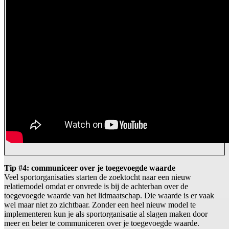
Tip #4: communiceer over je toegevoegde waarde
Veel sportorganisaties starten de zoektocht naar een nieuw
relatiemodel omdat er onvrede is bij de achterban over de
toegevoegde waarde van het lidmaatschap. Die waarde is er vaak
wel maar niet zo zichtbaar. Zonder een heel nieuw model te
implementeren kun je als sportorganisatie al slagen maken door
meer en beter te communiceren over je toegevoegde waarde.