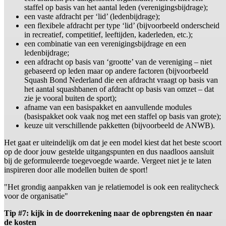
staffel op basis van het aantal leden (verenigingsbijdrage);
een vaste afdracht per ‘lid’ (ledenbijdrage);
een flexibele afdracht per type ‘lid’ (bijvoorbeeld onderscheid
in recreatief, competitief, leeftijden, kaderleden, etc.);
een combinatie van een verenigingsbijdrage en een
ledenbijdrage;
een afdracht op basis van ‘grootte’ van de vereniging – niet
gebaseerd op leden maar op andere factoren (bijvoorbeeld
Squash Bond Nederland die een afdracht vraagt op basis van
het aantal squashbanen of afdracht op basis van omzet – dat
zie je vooral buiten de sport);
afname van een basispakket en aanvullende modules
(basispakket ook vaak nog met een staffel op basis van grote);
keuze uit verschillende pakketten (bijvoorbeeld de ANWB).
Het gaat er uiteindelijk om dat je een model kiest dat het beste scoort
op de door jouw gestelde uitgangspunten en dus naadloos aansluit
bij de geformuleerde toegevoegde waarde. Vergeet niet je te laten
inspireren door alle modellen buiten de sport!
"Het grondig aanpakken van je relatiemodel is ook een realitycheck
voor de organisatie"
Tip #7: kijk in de doorrekening naar de opbrengsten én naar
de kosten