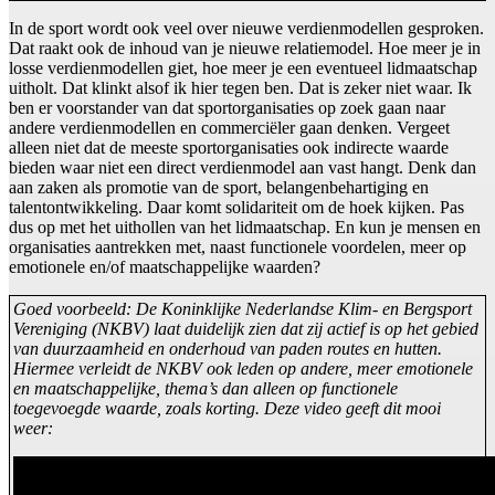
In de sport wordt ook veel over nieuwe verdienmodellen gesproken.
Dat raakt ook de inhoud van je nieuwe relatiemodel. Hoe meer je in
losse verdienmodellen giet, hoe meer je een eventueel lidmaatschap
uitholt. Dat klinkt alsof ik hier tegen ben. Dat is zeker niet waar. Ik
ben er voorstander van dat sportorganisaties op zoek gaan naar
andere verdienmodellen en commerciëler gaan denken. Vergeet
alleen niet dat de meeste sportorganisaties ook indirecte waarde
bieden waar niet een direct verdienmodel aan vast hangt. Denk dan
aan zaken als promotie van de sport, belangenbehartiging en
talentontwikkeling. Daar komt solidariteit om de hoek kijken. Pas
dus op met het uithollen van het lidmaatschap. En kun je mensen en
organisaties aantrekken met, naast functionele voordelen, meer op
emotionele en/of maatschappelijke waarden?
Goed voorbeeld: De Koninklijke Nederlandse Klim- en Bergsport
Vereniging (NKBV) laat duidelijk zien dat zij actief is op het gebied
van duurzaamheid en onderhoud van paden routes en hutten.
Hiermee verleidt de NKBV ook leden op andere, meer emotionele
en maatschappelijke, thema’s dan alleen op functionele
toegevoegde waarde, zoals korting. Deze video geeft dit mooi
weer: