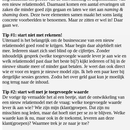
een nieuw relatiemodel. Daarnaast komen een aantal ervaringen uit
zaken die minder goed zijn gegaan en laten we niet aan
naming &
shaming
doen. Deze twee elementen samen maakt het soms lastig
concrete voorbeelden te benoemen. Maar ze zitten er wel in! Daar
gaan we.
Tip #1: start niet met rekenen!
Uiteraard is het belangrijk om de businesscase van een nieuw
relatiemodel goed rond te krijgen. Maar begin daar alsjeblieft niet
mee. Iedereen staart zich snel blind op de cijfertjes. Zonder
inhoudelijk gesprek (welke toegevoegde waarde lever je aan wie en
welk relatiemodel past daar het beste bij?) kijkt iedereen of hij in de
nieuwe situatie meer of minder gaat betalen. Je weet dan ook direct
wie er voor en tegen je nieuwe model zijn. Ik heb een paar keer bij
dergelijke sessies gezeten. Zodra het over geld gaat kun je moeilijk
nog terug naar de inhoud.
Tip #2: start wél met je toegevoegde waarde
De vorige tip verraadde het al een beetje, start de ontwikkeling van
een nieuw relatiemodel met de vraag: welke toegevoegde waarde
lever ik aan wie? Wie zijn mijn (klant)groepen. Dat zijn nu
misschien nog leden, maar dat hoeft niet per se zo te blijven. Welke
waarde kan ik nu, maar ook in de toekomst, leveren aan deze
klant(groepen)? Waarmee trek je ze naar je toe?