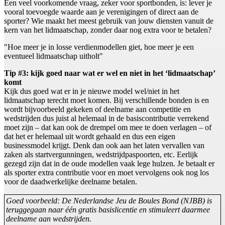
Een veel voorkomende vraag, zeker voor sportbonden, is: lever je
vooral toevoegde waarde aan je verenigingen of direct aan de
sporter? Wie maakt het meest gebruik van jouw diensten vanuit de
kern van het lidmaatschap, zonder daar nog extra voor te betalen?
"Hoe meer je in losse verdienmodellen giet, hoe meer je een
eventueel lidmaatschap uitholt"
Tip #3: kijk goed naar wat er wel en niet in het ‘lidmaatschap’
komt
Kijk dus goed wat er in je nieuwe model wel/niet in het
lidmaatschap terecht moet komen. Bij verschillende bonden is en
wordt bijvoorbeeld gekeken of deelname aan competitie en
wedstrijden dus juist al helemaal in de basiscontributie verrekend
moet zijn – dat kan ook de drempel om mee te doen verlagen – of
dat het er helemaal uit wordt gehaald en dus een eigen
businessmodel krijgt. Denk dan ook aan het laten vervallen van
zaken als startvergunningen, wedstrijdpaspoorten, etc. Eerlijk
gezegd zijn dat in de oude modellen vaak lege hulzen. Je betaalt er
als sporter extra contributie voor en moet vervolgens ook nog los
voor de daadwerkelijke deelname betalen.
Goed voorbeeld: De Nederlandse Jeu de Boules Bond (NJBB) is
teruggegaan naar één gratis basislicentie en stimuleert daarmee
deelname aan wedstrijden.