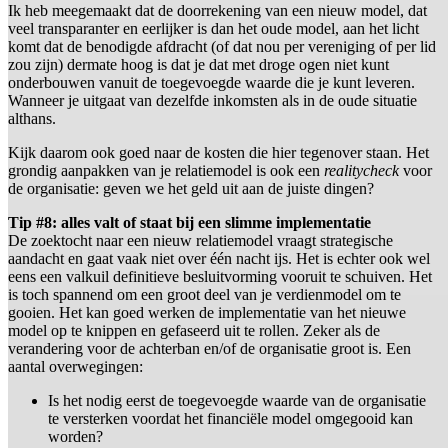
Ik heb meegemaakt dat de doorrekening van een nieuw model, dat
veel transparanter en eerlijker is dan het oude model, aan het licht
komt dat de benodigde afdracht (of dat nou per vereniging of per lid
zou zijn) dermate hoog is dat je dat met droge ogen niet kunt
onderbouwen vanuit de toegevoegde waarde die je kunt leveren.
Wanneer je uitgaat van dezelfde inkomsten als in de oude situatie
althans.
Kijk daarom ook goed naar de kosten die hier tegenover staan. Het
grondig aanpakken van je relatiemodel is ook een
realitycheck
voor
de organisatie: geven we het geld uit aan de juiste dingen?
Tip #8: alles valt of staat bij een slimme implementatie
De zoektocht naar een nieuw relatiemodel vraagt strategische
aandacht en gaat vaak niet over één nacht ijs. Het is echter ook wel
eens een valkuil definitieve besluitvorming vooruit te schuiven. Het
is toch spannend om een groot deel van je verdienmodel om te
gooien. Het kan goed werken de implementatie van het nieuwe
model op te knippen en gefaseerd uit te rollen. Zeker als de
verandering voor de achterban en/of de organisatie groot is. Een
aantal overwegingen:
Is het nodig eerst de toegevoegde waarde van de organisatie
te versterken voordat het financiële model omgegooid kan
worden?