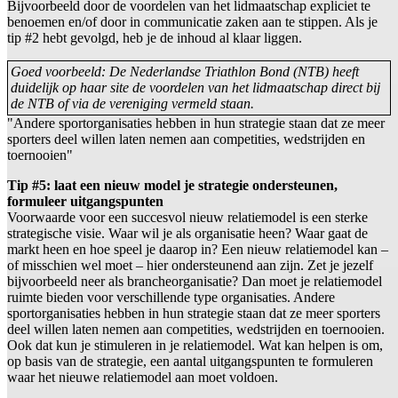
Bijvoorbeeld door de voordelen van het lidmaatschap expliciet te
benoemen en/of door in communicatie zaken aan te stippen. Als je
tip #2 hebt gevolgd, heb je de inhoud al klaar liggen.
Goed voorbeeld: De Nederlandse Triathlon Bond (NTB) heeft
duidelijk op haar site de voordelen van het lidmaatschap direct bij
de NTB of via de vereniging vermeld staan.
"Andere sportorganisaties hebben in hun strategie staan dat ze meer
sporters deel willen laten nemen aan competities, wedstrijden en
toernooien"
Tip #5: laat een nieuw model je strategie ondersteunen,
formuleer uitgangspunten
Voorwaarde voor een succesvol nieuw relatiemodel is een sterke
strategische visie. Waar wil je als organisatie heen? Waar gaat de
markt heen en hoe speel je daarop in? Een nieuw relatiemodel kan –
of misschien wel moet – hier ondersteunend aan zijn. Zet je jezelf
bijvoorbeeld neer als brancheorganisatie? Dan moet je relatiemodel
ruimte bieden voor verschillende type organisaties. Andere
sportorganisaties hebben in hun strategie staan dat ze meer sporters
deel willen laten nemen aan competities, wedstrijden en toernooien.
Ook dat kun je stimuleren in je relatiemodel. Wat kan helpen is om,
op basis van de strategie, een aantal uitgangspunten te formuleren
waar het nieuwe relatiemodel aan moet voldoen.