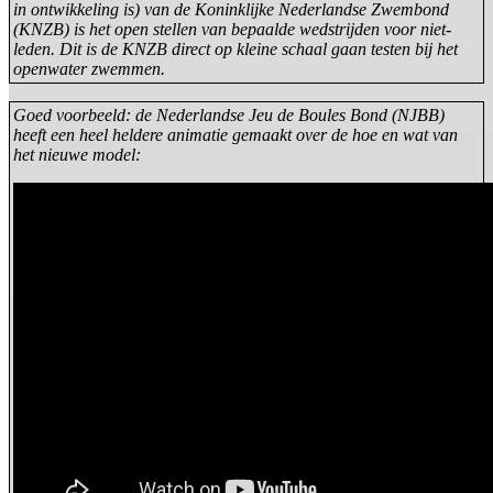
in ontwikkeling is) van de Koninklijke Nederlandse Zwembond
(KNZB) is het open stellen van bepaalde wedstrijden voor niet-
leden. Dit is de KNZB direct op kleine schaal gaan testen bij het
openwater zwemmen.
Goed voorbeeld: de Nederlandse Jeu de Boules Bond (NJBB)
heeft een heel heldere animatie gemaakt over de hoe en wat van
het nieuwe model: