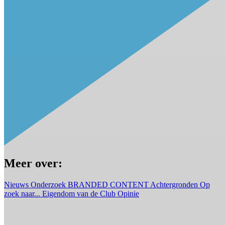
Meer over:
Nieuws
Onderzoek
BRANDED CONTENT
Achtergronden
Op
zoek naar...
Eigendom van de Club
Opinie