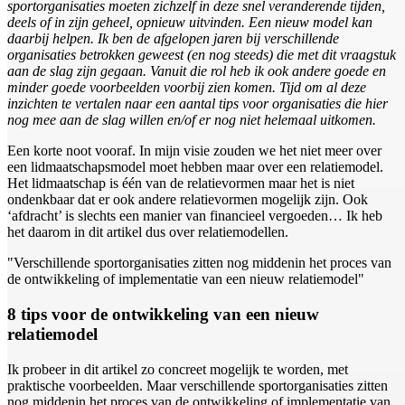
sportorganisaties moeten zichzelf in deze snel veranderende tijden,
deels of in zijn geheel, opnieuw uitvinden. Een nieuw model kan
daarbij helpen. Ik ben de afgelopen jaren bij verschillende
organisaties betrokken geweest (en nog steeds) die met dit vraagstuk
aan de slag zijn gegaan. Vanuit die rol heb ik ook andere goede en
minder goede voorbeelden voorbij zien komen. Tijd om al deze
inzichten te vertalen naar een aantal tips voor organisaties die hier
nog mee aan de slag willen en/of er nog niet helemaal uitkomen.
Een korte noot vooraf. In mijn visie zouden we het niet meer over
een lidmaatschapsmodel moet hebben maar over een relatiemodel.
Het lidmaatschap is één van de relatievormen maar het is niet
ondenkbaar dat er ook andere relatievormen mogelijk zijn. Ook
‘afdracht’ is slechts een manier van financieel vergoeden… Ik heb
het daarom in dit artikel dus over relatiemodellen.
"Verschillende sportorganisaties zitten nog middenin het proces van
de ontwikkeling of implementatie van een nieuw relatiemodel"
8 tips voor de ontwikkeling van een nieuw
relatiemodel
Ik probeer in dit artikel zo concreet mogelijk te worden, met
praktische voorbeelden. Maar verschillende sportorganisaties zitten
nog middenin het proces van de ontwikkeling of implementatie van