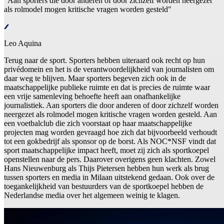
"Aan sporters die door anderen of door zichzelf worden neergezet
als rolmodel mogen kritische vragen worden gesteld"
Leo Aquina
Terug naar de sport. Sporters hebben uiteraard ook recht op hun
privédomein en het is de verantwoordelijkheid van journalisten om
daar weg te blijven. Maar sporters begeven zich ook in de
maatschappelijke publieke ruimte en dat is precies de ruimte waar
een vrije samenleving behoefte heeft aan onafhankelijke
journalistiek. Aan sporters die door anderen of door zichzelf worden
neergezet als rolmodel mogen kritische vragen worden gesteld. Aan
een voetbalclub die zich voorstaat op haar maatschappelijke
projecten mag worden gevraagd hoe zich dat bijvoorbeeld verhoudt
tot een gokbedrijf als sponsor op de borst. Als NOC*NSF vindt dat
sport maatschappelijke impact heeft, moet zij zich als sportkoepel
openstellen naar de pers. Daarover overigens geen klachten. Zowel
Hans Nieuwenburg als Thijs Pietersen hebben hun werk als brug
tussen sporters en media in Milaan uitstekend gedaan. Ook over de
toegankelijkheid van bestuurders van de sportkoepel hebben de
Nederlandse media over het algemeen weinig te klagen.