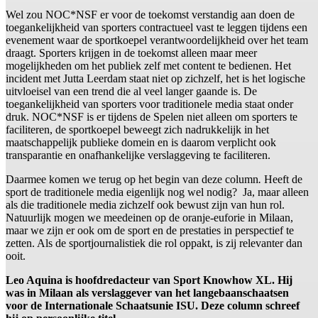
Wel zou NOC*NSF er voor de toekomst verstandig aan doen de
toegankelijkheid van sporters contractueel vast te leggen tijdens een
evenement waar de sportkoepel verantwoordelijkheid over het team
draagt. Sporters krijgen in de toekomst alleen maar meer
mogelijkheden om het publiek zelf met content te bedienen. Het
incident met Jutta Leerdam staat niet op zichzelf, het is het logische
uitvloeisel van een trend die al veel langer gaande is. De
toegankelijkheid van sporters voor traditionele media staat onder
druk. NOC*NSF is er tijdens de Spelen niet alleen om sporters te
faciliteren, de sportkoepel beweegt zich nadrukkelijk in het
maatschappelijk publieke domein en is daarom verplicht ook
transparantie en onafhankelijke verslaggeving te faciliteren.
Daarmee komen we terug op het begin van deze column
.
Heeft de
sport de traditionele media eigenlijk nog wel nodig? Ja, maar alleen
als die traditionele media zichzelf ook bewust zijn van hun rol.
Natuurlijk mogen we meedeinen op de oranje-euforie in Milaan,
maar we zijn er ook om de sport en de prestaties in perspectief te
zetten. Als de sportjournalistiek die rol oppakt, is zij relevanter dan
ooit.
Leo Aquina is hoofdredacteur van Sport Knowhow XL. Hij
was in Milaan als verslaggever van het langebaanschaatsen
voor de Internationale Schaatsunie ISU. Deze column schreef