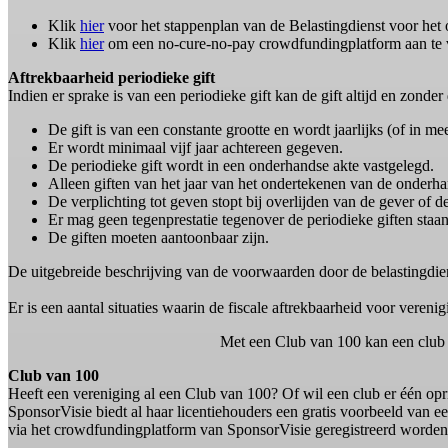
Klik
hier
voor het stappenplan van de Belastingdienst voor het
Klik
hier
om een no-cure-no-pay crowdfundingplatform aan te 
Aftrekbaarheid periodieke gift
Indien er sprake is van een periodieke gift kan de gift altijd en zo
De gift is van een constante grootte en wordt jaarlijks (of in m
Er wordt minimaal vijf jaar achtereen gegeven.
De periodieke gift wordt in een onderhandse akte vastgelegd.
Alleen giften van het jaar van het ondertekenen van de onderhan
De verplichting tot geven stopt bij overlijden van de gever of 
Er mag geen tegenprestatie tegenover de periodieke giften staan
De giften moeten aantoonbaar zijn.
De uitgebreide beschrijving van de voorwaarden door de belastingdie
Er is een aantal situaties waarin de fiscale aftrekbaarheid voor vereni
Met een Club van 100 kan een club 
Club van 100
Heeft een vereniging al een Club van 100? Of wil een club er één opr
SponsorVisie biedt al haar licentiehouders een gratis voorbeeld van 
via het crowdfundingplatform van SponsorVisie geregistreerd worden