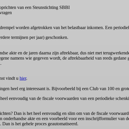
 oprichten van een Steunstichting SBBI
vragen
nder drempel worden afgetrokken van het belastbaar inkomen. Een period
eerdere termijnen per jaar) geschonken.
dse akte en de jaren daarna zijn aftrekbaar, dus niet met terugwerkend
degene namens wie gegeven wordt, de aftrekbaarheid van reeds gedane gif
.
nst vindt u
hier
.
gingen heel erg interessant is. Bijvoorbeeld bij een Club van 100 en gro
heel eenvoudig van de fiscale voorwaarden van een periodieke schenki
ichten? Dan is het heel eenvoudig en slim om van de fiscale voorwaarde
een onderhandse akte en een voorbeeld voor een inschrijfformulier van
. Dan is het gehele proces geautomatiseerd.