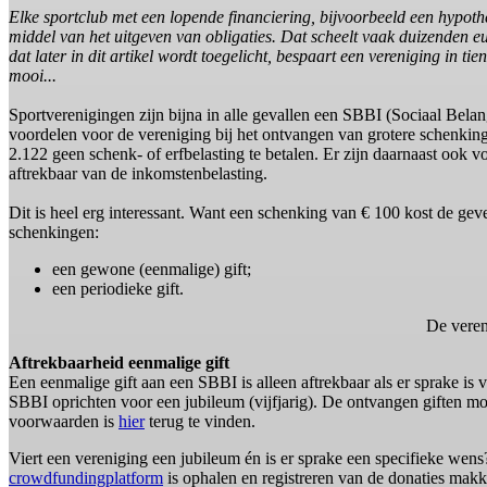
Elke sportclub met een lopende financiering, bijvoorbeeld een hypot
middel van het uitgeven van obligaties. Dat scheelt vaak duizenden 
dat later in dit artikel wordt toegelicht, bespaart een vereniging in t
mooi...
Sportverenigingen zijn bijna in alle gevallen een SBBI (Sociaal Belan
voordelen voor de vereniging bij het ontvangen van grotere schenking
2.122 geen schenk- of erfbelasting te betalen. Er zijn daarnaast ook
aftrekbaar van de inkomstenbelasting.
Dit is heel erg interessant. Want een schenking van € 100 kost de gever
schenkingen:
een gewone (eenmalige) gift;
een periodieke gift.
De veren
Aftrekbaarheid eenmalige gift
Een eenmalige gift aan een SBBI is alleen aftrekbaar als er sprake is
SBBI oprichten voor een jubileum (vijfjarig). De ontvangen giften mo
voorwaarden is
hier
terug te vinden.
Viert een vereniging een jubileum én is er sprake een specifieke wen
crowdfundingplatform
is ophalen en registreren van de donaties makk