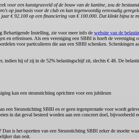
heek voor een kunstgrasveld of de bouw van de kantine, zou de bestaan
euro's op jaarbasis voor de club en kan tegenwoordig eenvoudig gerege
ien jaar € 92.100 op een financiering van € 100.000. Dat klinkt bijna te 
g Behartigende Instelling, zie voor meer info de
website van de belasti
en en erfenissen. Als een vereniging een SBBI is hoeft de vereniging 
 voordelen voor particulieren die aan een SBBI schenken. Schenkingen a
, indien hij of zij in de 52% belastingschijf zit, slechts € 48. De belast
iging kan een steunstichting oprichten voor een jubileum
 van een Steunstichting SBBI en er geen tegenprestatie voor wordt gele
eten in dat geval besteed worden aan een concreet doel, bijvoorbeeld 
s? Dan is het opzetten van een Steunstichting SBBI zeker de moeite waa
elijker dan ooit.