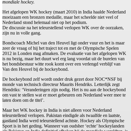
mondiale hockey.
Het afgelopen WK hockey (maart 2010) in India haalde Nederland
moeizaam een bronzen medaille, maar het scheelde niet veel of
Nederland stond helemaal niet op het podium.
De discussie na het teleurstellend verlopen WK over de oorzaken,
zijn nu in volle gang.
Bondscoach Michel van den Heuvel ligt onder vuur en het is maar
zeer de vraag of hij het traject tot en met de Olympische Spelen
2012 in Londen mag afmaken. De evaluatie van het afgelopen WK
is nu bezig, maar het duurt wel erg lang voordat uit de burelen van
het bondsbestuur witte rook komt over een verlengd verblijf van
Van den Heuvel bij de hockeybond.
De hockeybond zelf wordt onder druk gezet door NOC*NSF bij
monde van technisch directeur Maurits Hendriks. Letterlijk zegt
Hendriks: ‘Veranderingen zijn nodig. Het is nu aan de hockeybond
om vast te stellen wat er moet gebeuren om Nederland weer mee te
laten doen om de titel’.
Maar het WK hockey in India is niet alleen voor Nederland
teleurstellend verlopen. Pakistan eindigde als twaalfde en laatste,
gastland India werd teleurstellend achtste. Hockey als Olympische
Sport is in het geding. Wanneer van oudsher ‘echte’ hockeylanden