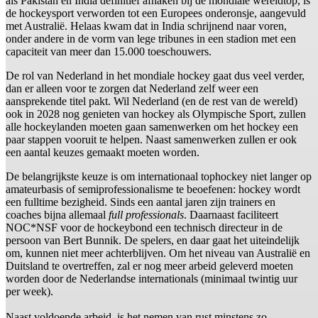
als Pakistan en India definitief afhaken bij de mondiale wereldtop, is
de hockeysport verworden tot een Europees onderonsje, aangevuld
met Australië. Helaas kwam dat in India schrijnend naar voren,
onder andere in de vorm van lege tribunes in een stadion met een
capaciteit van meer dan 15.000 toeschouwers.
De rol van Nederland in het mondiale hockey gaat dus veel verder,
dan er alleen voor te zorgen dat Nederland zelf weer een
aansprekende titel pakt. Wil Nederland (en de rest van de wereld)
ook in 2028 nog genieten van hockey als Olympische Sport, zullen
alle hockeylanden moeten gaan samenwerken om het hockey een
paar stappen vooruit te helpen. Naast samenwerken zullen er ook
een aantal keuzes gemaakt moeten worden.
De belangrijkste keuze is om internationaal tophockey niet langer op
amateurbasis of semiprofessionalisme te beoefenen: hockey wordt
een fulltime bezigheid. Sinds een aantal jaren zijn trainers en
coaches bijna allemaal
full professionals
. Daarnaast faciliteert
NOC*NSF voor de hockeybond een technisch directeur in de
persoon van Bert Bunnik. De spelers, en daar gaat het uiteindelijk
om, kunnen niet meer achterblijven. Om het niveau van Australië en
Duitsland te overtreffen, zal er nog meer arbeid geleverd moeten
worden door de Nederlandse internationals (minimaal twintig uur
per week).
Naast voldoende arbeid, is het nemen van rust minstens zo