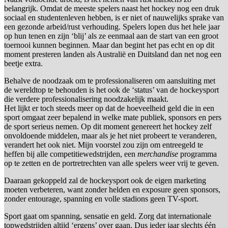
belangrijk. Omdat de meeste spelers naast het hockey nog een druk
sociaal en studentenleven hebben, is er niet of nauwelijks sprake van
een gezonde arbeid/rust verhouding. Spelers lopen dus het hele jaar
op hun tenen en zijn ‘blij’ als ze eenmaal aan de start van een groot
toernooi kunnen beginnen. Maar dan begint het pas echt en op dit
moment presteren landen als Australië en Duitsland dan net nog een
beetje extra.
Behalve de noodzaak om te professionaliseren om aansluiting met
de wereldtop te behouden is het ook de ‘status’ van de hockeysport
die verdere professionalisering noodzakelijk maakt.
Het lijkt er toch steeds meer op dat de hoeveelheid geld die in een
sport omgaat zeer bepalend in welke mate publiek, sponsors en pers
de sport serieus nemen. Op dit moment genereert het hockey zelf
onvoldoende middelen, maar als je het niet probeert te veranderen,
verandert het ook niet. Mijn voorstel zou zijn om entreegeld te
heffen bij alle competitiewedstrijden, een
merchandise
programma
op te zetten en de portretrechten van alle spelers weer vrij te geven.
Daaraan gekoppeld zal de hockeysport ook de eigen marketing
moeten verbeteren, want zonder helden en exposure geen sponsors,
zonder entourage, spanning en volle stadions geen TV-sport.
Sport gaat om spanning, sensatie en geld. Zorg dat internationale
topwedstrijden altijd ‘ergens’ over gaan. Dus ieder jaar slechts één