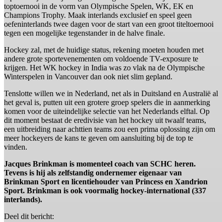
toptoernooi in de vorm van Olympische Spelen, WK, EK en
Champions Trophy. Maak interlands exclusief en speel geen
oefeninterlands twee dagen voor de start van een groot titeltoernooi
tegen een mogelijke tegenstander in de halve finale.
Hockey zal, met de huidige status, rekening moeten houden met
andere grote sportevenementen om voldoende TV-exposure te
krijgen. Het WK hockey in India was zo vlak na de Olympische
Winterspelen in Vancouver dan ook niet slim gepland.
Tenslotte willen we in Nederland, net als in Duitsland en Australië al
het geval is, putten uit een grotere groep spelers die in aanmerking
komen voor de uiteindelijke selectie van het Nederlands elftal. Op
dit moment bestaat de eredivisie van het hockey uit twaalf teams,
een uitbreiding naar achttien teams zou een prima oplossing zijn om
meer hockeyers de kans te geven om aansluiting bij de top te
vinden.
Jacques Brinkman is momenteel coach van SCHC heren.
Tevens is hij als zelfstandig ondernemer eigenaar van
Brinkman Sport en licentiehouder van Princess en Xandrion
Sport. Brinkman is ook voormalig hockey-international (337
interlands).
Deel dit bericht: