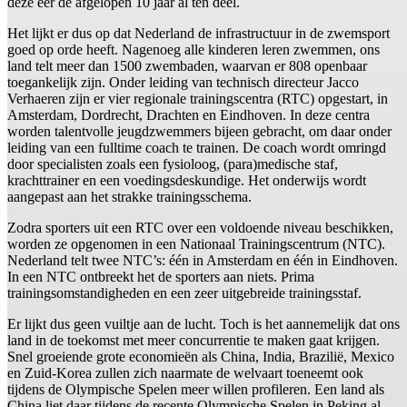
deze eer de afgelopen 10 jaar al ten deel.
Het lijkt er dus op dat Nederland de infrastructuur in de zwemsport
goed op orde heeft. Nagenoeg alle kinderen leren zwemmen, ons
land telt meer dan 1500 zwembaden, waarvan er 808 openbaar
toegankelijk zijn. Onder leiding van technisch directeur Jacco
Verhaeren zijn er vier regionale trainingscentra (RTC) opgestart, in
Amsterdam, Dordrecht, Drachten en Eindhoven. In deze centra
worden talentvolle jeugdzwemmers bijeen gebracht, om daar onder
leiding van een fulltime coach te trainen. De coach wordt omringd
door specialisten zoals een fysioloog, (para)medische staf,
krachttrainer en een voedingsdeskundige. Het onderwijs wordt
aangepast aan het strakke trainingsschema.
Zodra sporters uit een RTC over een voldoende niveau beschikken,
worden ze opgenomen in een Nationaal Trainingscentrum (NTC).
Nederland telt twee NTC’s: één in Amsterdam en één in Eindhoven.
In een NTC ontbreekt het de sporters aan niets. Prima
trainingsomstandigheden en een zeer uitgebreide trainingsstaf.
Er lijkt dus geen vuiltje aan de lucht. Toch is het aannemelijk dat ons
land in de toekomst met meer concurrentie te maken gaat krijgen.
Snel groeiende grote economieën als China, India, Brazilië, Mexico
en Zuid-Korea zullen zich naarmate de welvaart toeneemt ook
tijdens de Olympische Spelen meer willen profileren. Een land als
China liet daar tijdens de recente Olympische Spelen in Peking al