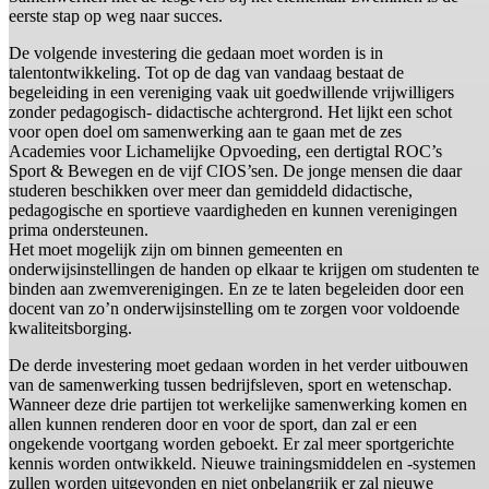
eerste stap op weg naar succes.
De volgende investering die gedaan moet worden is in
talentontwikkeling. Tot op de dag van vandaag bestaat de
begeleiding in een vereniging vaak uit goedwillende vrijwilligers
zonder pedagogisch- didactische achtergrond. Het lijkt een schot
voor open doel om samenwerking aan te gaan met de zes
Academies voor Lichamelijke Opvoeding, een dertigtal ROC’s
Sport & Bewegen en de vijf CIOS’sen. De jonge mensen die daar
studeren beschikken over meer dan gemiddeld didactische,
pedagogische en sportieve vaardigheden en kunnen verenigingen
prima ondersteunen.
Het moet mogelijk zijn om binnen gemeenten en
onderwijsinstellingen de handen op elkaar te krijgen om studenten te
binden aan zwemverenigingen. En ze te laten begeleiden door een
docent van zo’n onderwijsinstelling om te zorgen voor voldoende
kwaliteitsborging.
De derde investering moet gedaan worden in het verder uitbouwen
van de samenwerking tussen bedrijfsleven, sport en wetenschap.
Wanneer deze drie partijen tot werkelijke samenwerking komen en
allen kunnen renderen door en voor de sport, dan zal er een
ongekende voortgang worden geboekt. Er zal meer sportgerichte
kennis worden ontwikkeld. Nieuwe trainingsmiddelen en -systemen
zullen worden uitgevonden en niet onbelangrijk er zal nieuwe