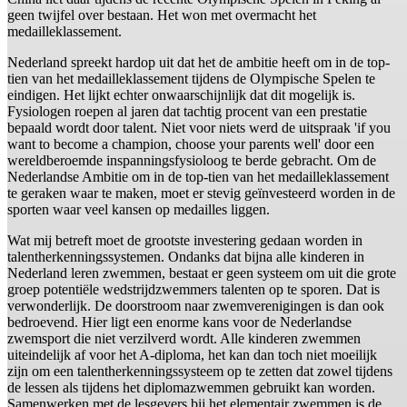
geen twijfel over bestaan. Het won met overmacht het
medailleklassement.
Nederland spreekt hardop uit dat het de ambitie heeft om in de top-
tien van het medailleklassement tijdens de Olympische Spelen te
eindigen. Het lijkt echter onwaarschijnlijk dat dit mogelijk is.
Fysiologen roepen al jaren dat tachtig procent van een prestatie
bepaald wordt door talent. Niet voor niets werd de uitspraak 'if you
want to become a champion, choose your parents well' door een
wereldberoemde inspanningsfysioloog te berde gebracht. Om de
Nederlandse Ambitie om in de top-tien van het medailleklassement
te geraken waar te maken, moet er stevig geïnvesteerd worden in de
sporten waar veel kansen op medailles liggen.
Wat mij betreft moet de grootste investering gedaan worden in
talentherkenningssystemen. Ondanks dat bijna alle kinderen in
Nederland leren zwemmen, bestaat er geen systeem om uit die grote
groep potentiële wedstrijdzwemmers talenten op te sporen. Dat is
verwonderlijk. De doorstroom naar zwemverenigingen is dan ook
bedroevend. Hier ligt een enorme kans voor de Nederlandse
zwemsport die niet verzilverd wordt. Alle kinderen zwemmen
uiteindelijk af voor het A-diploma, het kan dan toch niet moeilijk
zijn om een talentherkenningssysteem op te zetten dat zowel tijdens
de lessen als tijdens het diplomazwemmen gebruikt kan worden.
Samenwerken met de lesgevers bij het elementair zwemmen is de