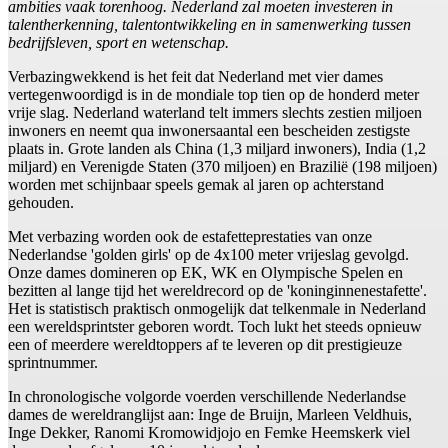
ambities vaak torenhoog. Nederland zal moeten investeren in
talentherkenning, talentontwikkeling en in samenwerking tussen
bedrijfsleven, sport en wetenschap.
Verbazingwekkend is het feit dat Nederland met vier dames
vertegenwoordigd is in de mondiale top tien op de honderd meter
vrije slag. Nederland waterland telt immers slechts zestien miljoen
inwoners en neemt qua inwonersaantal een bescheiden zestigste
plaats in. Grote landen als China (1,3 miljard inwoners), India (1,2
miljard) en Verenigde Staten (370 miljoen) en Brazilië (198 miljoen)
worden met schijnbaar speels gemak al jaren op achterstand
gehouden.
Met verbazing worden ook de estafetteprestaties van onze
Nederlandse 'golden girls' op de 4x100 meter vrijeslag gevolgd.
Onze dames domineren op EK, WK en Olympische Spelen en
bezitten al lange tijd het wereldrecord op de 'koninginnenestafette'.
Het is statistisch praktisch onmogelijk dat telkenmale in Nederland
een wereldsprintster geboren wordt. Toch lukt het steeds opnieuw
een of meerdere wereldtoppers af te leveren op dit prestigieuze
sprintnummer.
In chronologische volgorde voerden verschillende Nederlandse
dames de wereldranglijst aan: Inge de Bruijn, Marleen Veldhuis,
Inge Dekker, Ranomi Kromowidjojo en Femke Heemskerk viel