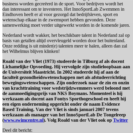
business worden gecreëerd in de sport. Voor bedrijven wordt het
dan interessant om te investeren. Het InnoSportLab Zwemmen in
Eindhoven heeft er al voor gezorgd dat bedrijfsleven, sport en
wetenschap elkaar in de zwemsport hebben gevonden. Deze
samenwerking moet verder uitgewerkt worden in de komende jaren.
Nederland wordt wakker, het beschikbare talent in Nederland zal op
basis van getallen altijd overvleugeld worden door het buitenland.
Onze redding is uit minder(e) talenten meer te halen, alleen dan zal
het Wilhelmus blijven klinken!
Roald van der Vliet (1973) studeerde in Tilburg af als docent
Lichamelijke Opvoeding. Hij vervolgde zijn studieloopbaan aan
de Universiteit Maastricht. In 2002 studeerde hij af aan de
faculteit gezondheidswetenschappen met als afstudeerrichting
bewegingswetenschappen. Zijn onderzoek naar de zin en onzin
van krachttraining voor wedstrijdzwemmers werd beloond met
de aanmoedigingsprijs van NKS Boymans. Momenteel is hij
werkzaam als docent aan Fontys Sporthogeschool en heeft hij
een eigen onderneming opgericht onder de naam Evidence
Based Training. Van der Vliet is sinds januari 2007 tevens
werkzaam als manager van het InnoSportLab De Tongelreep
(
www.swimcentre.nl
). Volg Roald van der Vliet ook op
Twitter
Deel dit bericht: