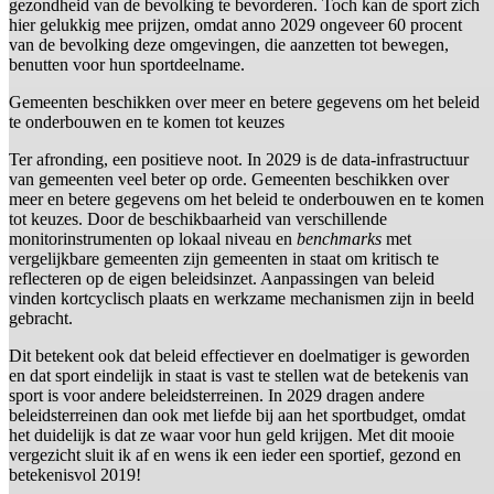
gezondheid van de bevolking te bevorderen. Toch kan de sport zich
hier gelukkig mee prijzen, omdat anno 2029 ongeveer 60 procent
van de bevolking deze omgevingen, die aanzetten tot bewegen,
benutten voor hun sportdeelname.
Gemeenten beschikken over meer en betere gegevens om het beleid
te onderbouwen en te komen tot keuzes
Ter afronding, een positieve noot. In 2029 is de data-infrastructuur
van gemeenten veel beter op orde. Gemeenten beschikken over
meer en betere gegevens om het beleid te onderbouwen en te komen
tot keuzes. Door de beschikbaarheid van verschillende
monitorinstrumenten op lokaal niveau en
benchmarks
met
vergelijkbare gemeenten zijn gemeenten in staat om kritisch te
reflecteren op de eigen beleidsinzet. Aanpassingen van beleid
vinden kortcyclisch plaats en werkzame mechanismen zijn in beeld
gebracht.
Dit betekent ook dat beleid effectiever en doelmatiger is geworden
en dat sport eindelijk in staat is vast te stellen wat de betekenis van
sport is voor andere beleidsterreinen. In 2029 dragen andere
beleidsterreinen dan ook met liefde bij aan het sportbudget, omdat
het duidelijk is dat ze waar voor hun geld krijgen. Met dit mooie
vergezicht sluit ik af en wens ik een ieder een sportief, gezond en
betekenisvol 2019!