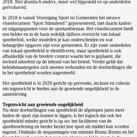
2018. Niet drastisch anders, maar wel bijgesteld en op onderdelen
geëvolueerd.
In 2018 is vanuit Vereniging Sport en Gemeenten het nieuwe
visiedocument ‘Sport Stimuleert!’ gepresenteerd, met daarin kaders
en uitgangspunten voor de sportambtenaar. Het visiedocument biedt
een helder en in de basis redelijk tijdloos overzicht van lokaal
sportbeleid, welke modellen je kan onderscheiden en wat
belangrijke opgaven zijn voor gemeenten. Er zijn vaste onderdelen
van lokaal sportbeleid te identificeren, maar sportbeleid is ook
afhankelijk van de bredere context waarin het is geplaatst, die
invloed uitoefent op de inhoud van het beleid. Verder geldt dat
beleidsmaatregelen zich moeten verhouden tot de doelstellingen die
in het sportbeleid worden nagestreefd.
Het sportbeleid is in 2029 gericht op preventie, inclusie en cohesie
om tegenwicht te bieden aan de groeiende ongelijkheid in de
samenleving
Tegenwicht aan groeiende ongelijkheid
Nu deze doelstellingen van sportbeleid de afgelopen jaren meer
buiten de sport zijn komen te liggen, is het logisch dat ook het
sportbeleid minder gericht is op sec het faciliteren van de
sportbeoefening en breder beziet hoe sport als middel kan worden
ingezet. Ondanks de inspanningen van minister Bruno Bruins en het