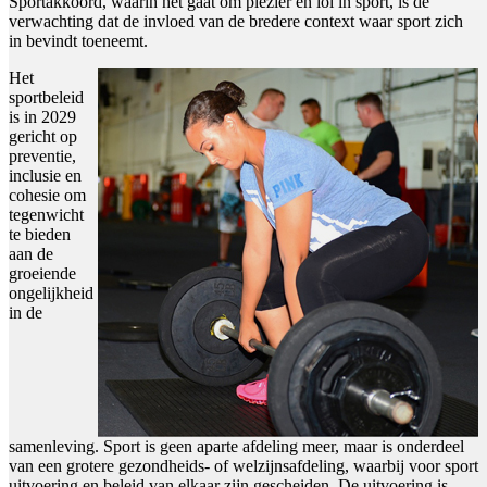
Sportakkoord, waarin het gaat om plezier en lol in sport, is de
verwachting dat de invloed van de bredere context waar sport zich
in bevindt toeneemt.
Het
sportbeleid
is in 2029
gericht op
preventie,
inclusie en
cohesie om
tegenwicht
te bieden
aan de
groeiende
ongelijkheid
in de
samenleving. Sport is geen aparte afdeling meer, maar is onderdeel
van een grotere gezondheids- of welzijnsafdeling, waarbij voor sport
uitvoering en beleid van elkaar zijn gescheiden. De uitvoering is