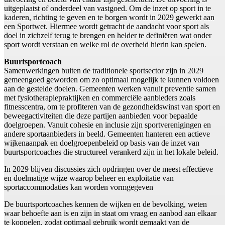
uitgeplaatst of onderdeel van vastgoed. Om de inzet op sport in te
kaderen, richting te geven en te borgen wordt in 2029 gewerkt aan
een Sportwet. Hiermee wordt getracht de aandacht voor sport als
doel in zichzelf terug te brengen en helder te definiëren wat onder
sport wordt verstaan en welke rol de overheid hierin kan spelen.
Buurtsportcoach
Samenwerkingen buiten de traditionele sportsector zijn in 2029
gemeengoed geworden om zo optimaal mogelijk te kunnen voldoen
aan de gestelde doelen. Gemeenten werken vanuit preventie samen
met fysiotherapiepraktijken en commerciële aanbieders zoals
fitnesscentra, om te profiteren van de gezondheidswinst van sport en
beweegactiviteiten die deze partijen aanbieden voor bepaalde
doelgroepen. Vanuit cohesie en inclusie zijn sportverenigingen en
andere sportaanbieders in beeld. Gemeenten hanteren een actieve
wijkenaanpak en doelgroepenbeleid op basis van de inzet van
buurtsportcoaches die structureel verankerd zijn in het lokale beleid.
In 2029 blijven discussies zich opdringen over de meest effectieve
en doelmatige wijze waarop beheer en exploitatie van
sportaccommodaties kan worden vormgegeven
De buurtsportcoaches kennen de wijken en de bevolking, weten
waar behoefte aan is en zijn in staat om vraag en aanbod aan elkaar
te koppelen, zodat optimaal gebruik wordt gemaakt van de