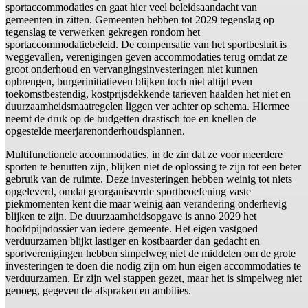
sportaccommodaties en gaat hier veel beleidsaandacht van
gemeenten in zitten. Gemeenten hebben tot 2029 tegenslag op
tegenslag te verwerken gekregen rondom het
sportaccommodatiebeleid. De compensatie van het sportbesluit is
weggevallen, verenigingen geven accommodaties terug omdat ze
groot onderhoud en vervangingsinvesteringen niet kunnen
opbrengen, burgerinitiatieven blijken toch niet altijd even
toekomstbestendig, kostprijsdekkende tarieven haalden het niet en
duurzaamheidsmaatregelen liggen ver achter op schema. Hiermee
neemt de druk op de budgetten drastisch toe en knellen de
opgestelde meerjarenonderhoudsplannen.
Multifunctionele accommodaties, in de zin dat ze voor meerdere
sporten te benutten zijn, blijken niet de oplossing te zijn tot een beter
gebruik van de ruimte. Deze investeringen hebben weinig tot niets
opgeleverd, omdat georganiseerde sportbeoefening vaste
piekmomenten kent die maar weinig aan verandering onderhevig
blijken te zijn. De duurzaamheidsopgave is anno 2029 het
hoofdpijndossier van iedere gemeente. Het eigen vastgoed
verduurzamen blijkt lastiger en kostbaarder dan gedacht en
sportverenigingen hebben simpelweg niet de middelen om de grote
investeringen te doen die nodig zijn om hun eigen accommodaties te
verduurzamen. Er zijn wel stappen gezet, maar het is simpelweg niet
genoeg, gegeven de afspraken en ambities.