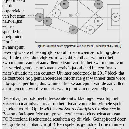
bijvoorbeeld
dat de
oppervlakte
van het team
nauwelijks
een rol
speelde bij
doelpunten.
Hoe het
zwaartepunt
bewoog was wel belangrijk, vooral in voorwaartse richting (de x-
as). In de meest duidelijk vorm was dit zichtbaar wanneer het
zwaartepunt van het aanvallende team voorbij het zwaartepunt van
het verdedigende team kwam, zoals bijvoorbeeld bij een ‘man-
meer’-situatie na een counter. Uit later onderzoek in 2017 bleek dat
de centroïde nog genuanceerdere informatie gaf wanneer deze werd
uitgesplitst per linie, dus wanneer het zwaartepunt van de aanvallers
apart gemeten wordt van het zwaartepunt van de verdedigers.
Recent zijn er ook heel interessante ontwikkelingen waarbij niet
zozeer op teamniveau maar op het niveau van de individuele speler
gekeken wordt. Op de
MIT Sloan Sports Analytics Conference
in
Boston afgelopen februari, presenteerde een onderzoeksteam van
FC Barcelona fascinerende resultaten op dit vlak. Geïnspireerd door
een quote van Johan Cruijff (‘Een speler is gemiddeld drie minuten