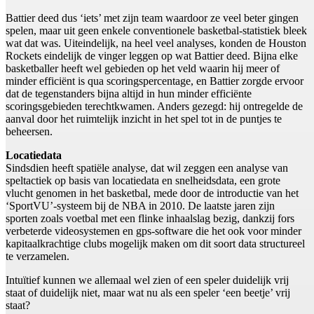
Battier deed dus ‘iets’ met zijn team waardoor ze veel beter gingen
spelen, maar uit geen enkele conventionele basketbal-statistiek bleek
wat dat was. Uiteindelijk, na heel veel analyses, konden de Houston
Rockets eindelijk de vinger leggen op wat Battier deed. Bijna elke
basketballer heeft wel gebieden op het veld waarin hij meer of
minder efficiënt is qua scoringspercentage, en Battier zorgde ervoor
dat de tegenstanders bijna altijd in hun minder efficiënte
scoringsgebieden terechtkwamen. Anders gezegd: hij ontregelde de
aanval door het ruimtelijk inzicht in het spel tot in de puntjes te
beheersen.
Locatiedata
Sindsdien heeft spatiële analyse, dat wil zeggen een analyse van
speltactiek op basis van locatiedata en snelheidsdata, een grote
vlucht genomen in het basketbal, mede door de introductie van het
‘SportVU’-systeem bij de NBA in 2010. De laatste jaren zijn
sporten zoals voetbal met een flinke inhaalslag bezig, dankzij fors
verbeterde videosystemen en gps-software die het ook voor minder
kapitaalkrachtige clubs mogelijk maken om dit soort data structureel
te verzamelen.
Intuïtief kunnen we allemaal wel zien of een speler duidelijk vrij
staat of duidelijk niet, maar wat nu als een speler ‘een beetje’ vrij
staat?