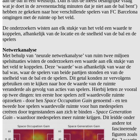
aan de bal in een wedstrijd. Dan is dus de meest belangrijke vraag
wat je doet in de zevenentachtig minuten dat je niet aan de bal bent’)
hebben ze gekeken naar hoe verschillende spelers van FC Barcelona
omgingen met de ruimte op het veld.
De onderzoekers wisten aan elk stukje van het veld een waarde te
koppelen, afhankelijk van de locatie en de snelheid van de bal en de
spelers
Netwerkanalyse
Met behulp van ‘neurale netwerkanalyse’ van ruim twee miljoen
spelsituaties wisten de onderzoekers een waarde aan elk stukje van
het veld te koppelen. Deze ‘waarde’ was afhankelijk van waar de
bal was, waar de spelers van beide partijen stonden en van de
snelheid van de bal en de spelers. Dit getal konden ze vervolgens
gebruiken om te kijken naar hoe de waarde van de ruimte
veranderde als gevolg van acties van spelers. Hierbij letten ze vooral
op twee dingen: ten eerste hoe spelers zelf waardevolle ruimte
opzoeken - door hen
Space Occupation Gain
genoemd - en ten
tweede hoe spelers waardevolle ruimte voor hun medespelers
creëren door tegenstanders aan zich te binden -
Space Generation
Gain
- waardoor medespelers meer ruimte krijgen.
Dit leidde onder
andere tot
fascinerende
figuren zoals
fig. 2 waarin