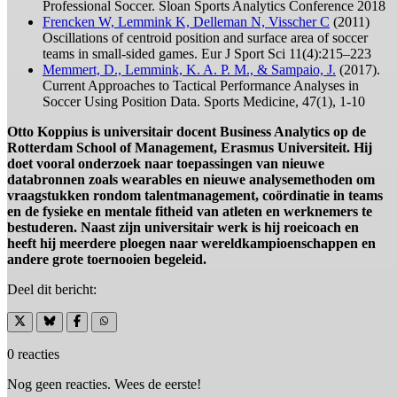
Professional Soccer. Sloan Sports Analytics Conference 2018
Frencken W, Lemmink K, Delleman N, Visscher C
(2011)
Oscillations of centroid position and surface area of soccer
teams in small-sided games. Eur J Sport Sci 11(4):215–223
Memmert, D., Lemmink, K. A. P. M., & Sampaio, J.
(2017).
Current Approaches to Tactical Performance Analyses in
Soccer Using Position Data. Sports Medicine, 47(1), 1-10
Otto Koppius is universitair docent Business Analytics op de
Rotterdam School of Management, Erasmus Universiteit. Hij
doet vooral onderzoek naar toepassingen van nieuwe
databronnen zoals wearables en nieuwe analysemethoden om
vraagstukken rondom talentmanagement, coördinatie in teams
en de fysieke en mentale fitheid van atleten en werknemers te
bestuderen. Naast zijn universitair werk is hij roeicoach en
heeft hij meerdere ploegen naar wereldkampioenschappen en
andere grote toernooien begeleid.
Deel dit bericht:
0 reacties
Nog geen reacties. Wees de eerste!