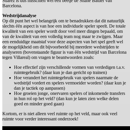
Suárez is dus misschien wel een beetje de Shane Battier van
Barcelona.
Wedstrijdanalyse
Op dit punt het wel belangrijk om te benadrukken dat dit natuurlijk
slechts één aspect is van hoe een individuele speler speelt. De totale
kwaliteit van een speler wordt door veel meer dingen bepaald, om
van de kwaliteit van een volledig team nog maar te zwijgen. Maar
een eenduidige maatstaf voor deze aspecten van het spel geeft wel
de mogelijkheid om dit bijvoorbeeld bij meerdere wedstrijden te
analyseren (bovenstaande figuur is van één wedstrijd van Barcelona
tegen Villareal) om vragen te beantwoorden zoals:
Hoe effectief zijn verschillende vormen van verdedigen t.a.v.
ruimtegebruik? (daar kun je dan gericht op trainen)
Hoe verandert het ruimtegebruik van spelers naarmate de
wedstrijd vordert en spelers vermoeider worden? (daar kun je
dan je tactiek op aanpassen)
Hoe groeien jonge, onervaren spelers of inkomende transfers
in hun rol op het veld? (dan kun je laten zien welke delen
goed en minder goed gaan)
Kortom, er is niet alleen veel ruimte op het veld, maar ook veel
ruimte voor verder interessant onderzoek!