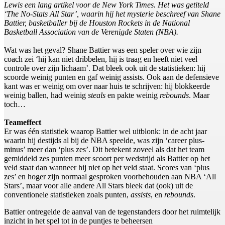
Lewis een lang artikel voor de New York Times. Het was getiteld
‘The No-Stats All Star’, waarin hij het mysterie beschreef van Shane
Battier, basketballer bij de Houston Rockets in de National
Basketball Association van de Verenigde Staten (NBA).
Wat was het geval? Shane Battier was een speler over wie zijn
coach zei ‘hij kan niet dribbelen, hij is traag en heeft niet veel
controle over zijn lichaam’. Dat bleek ook uit de statistieken: hij
scoorde weinig punten en gaf weinig assists. Ook aan de defensieve
kant was er weinig om over naar huis te schrijven: hij blokkeerde
weinig ballen, had weinig
steals
en pakte weinig
rebounds
. Maar
toch…
Teameffect
Er was één statistiek waarop Battier wel uitblonk: in de acht jaar
waarin hij destijds al bij de NBA speelde, was zijn ‘career plus-
minus’ meer dan ‘plus zes’. Dit betekent zoveel als dat het team
gemiddeld zes punten meer scoort per wedstrijd als Battier op het
veld staat dan wanneer hij niet op het veld staat. Scores van ‘plus
zes’ en hoger zijn normaal gesproken voorbehouden aan NBA ‘All
Stars’, maar voor alle andere All Stars bleek dat (ook) uit de
conventionele statistieken zoals punten,
assists
, en
rebounds
.
Battier ontregelde de aanval van de tegenstanders door het ruimtelijk
inzicht in het spel tot in de puntjes te beheersen