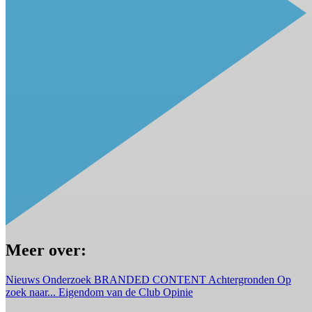
Meer over:
Nieuws
Onderzoek
BRANDED CONTENT
Achtergronden
Op
zoek naar...
Eigendom van de Club
Opinie