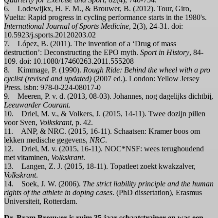
6. Lodewijkx, H. F. M., & Brouwer, B. (2012). Tour, Giro,
Vuelta: Rapid progress in cycling performance starts in the 1980's.
International Journal of Sports Medicine
, 2(3), 24-31. doi:
10.5923/j.sports.20120203.02
7. López, B. (2011). The invention of a ‘Drug of mass
destruction’: Deconstructing the EPO myth.
Sport in History
, 84-
109. doi: 10.1080/17460263.2011.555208
8. Kimmage, P. (1990).
Rough Ride: Behind the wheel with a pro
cyclist (revised and updated)
(2007 ed.). London: Yellow Jersey
Press. isbn: 978-0-224-08017-0
9. Meeren, P. v. d. (2013, 08-03). Johannes, nog dagelijks dichtbij,
Leeuwarder Courant
.
10. Driel, M. v., & Volkers, J. (2015, 14-11). Twee dozijn pillen
voor Sven,
Volkskrant
, p. 42.
11. ANP, & NRC. (2015, 16-11). Schaatsen: Kramer boos om
lekken medische gegevens,
NRC
.
12. Driel, M. v. (2015, 16-11). NOC*NSF: wees terughoudend
met vitaminen,
Volkskrant
.
13. Langen, Z. J. (2015, 18-11). Topatleet zoekt kwakzalver,
Volkskrant
.
14. Soek, J. W. (2006).
The strict liability principle and the human
rights of the athlete in doping cases
. (PhD dissertation), Erasmus
Universiteit, Rotterdam.
Dr. Bram Brouwer is ruim 35 jaar schaatstrainer en was een