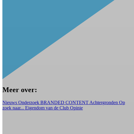
Meer over:
Nieuws
Onderzoek
BRANDED CONTENT
Achtergronden
Op
zoek naar...
Eigendom van de Club
Opinie