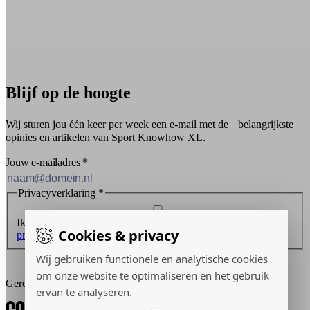
Blijf op de hoogte
Wij sturen jou één keer per week een e-mail met de belangrijkste
opinies en artikelen van Sport Knowhow XL.
Jouw e-mailadres
*
Privacyverklaring
*
Ik ontvang graag de nieuwsbrief en ga akkoord met de
Cookies & privacy
privacyverklaring
.
Wij gebruiken functionele en analytische cookies
Inschrijven
om onze website te optimaliseren en het gebruik
Gerealiseerd door:
ervan te analyseren.