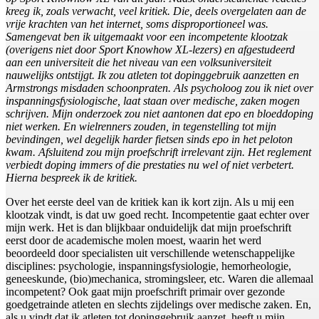
kreeg ik, zoals verwacht, veel kritiek. Die, deels overgelaten aan de
vrije krachten van het internet, soms disproportioneel was.
Samengevat ben ik uitgemaakt voor een incompetente klootzak
(overigens niet door Sport Knowhow XL-lezers) en afgestudeerd
aan een universiteit die het niveau van een volksuniversiteit
nauwelijks ontstijgt. Ik zou atleten tot dopinggebruik aanzetten en
Armstrongs misdaden schoonpraten. Als psycholoog zou ik niet over
inspanningsfysiologische, laat staan over medische, zaken mogen
schrijven. Mijn onderzoek zou niet aantonen dat epo en bloeddoping
niet werken. En wielrenners zouden, in tegenstelling tot mijn
bevindingen, wel degelijk harder fietsen sinds epo in het peloton
kwam. Afsluitend zou mijn proefschrift irrelevant zijn. Het reglement
verbiedt doping immers of die prestaties nu wel of niet verbetert.
Hierna bespreek ik de kritiek.
Over het eerste deel van de kritiek kan ik kort zijn. Als u mij een
klootzak vindt, is dat uw goed recht. Incompetentie gaat echter over
mijn werk. Het is dan blijkbaar onduidelijk dat mijn proefschrift
eerst door de academische molen moest, waarin het werd
beoordeeld door specialisten uit verschillende wetenschappelijke
disciplines: psychologie, inspanningsfysiologie, hemorheologie,
geneeskunde, (bio)mechanica, stromingsleer, etc. Waren die allemaal
incompetent? Ook gaat mijn proefschrift primair over gezonde
goedgetrainde atleten en slechts zijdelings over medische zaken. En,
als u vindt dat ik atleten tot dopinggebruik aanzet, heeft u mijn