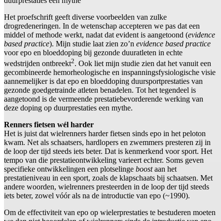
duurprestaties een mythe"
Het proefschrift geeft diverse voorbeelden van zulke
drogredeneringen. In de wetenschap accepteren we pas dat een
middel of methode werkt, nadat dat evident is aangetoond (
evidence
based practice
). Mijn studie laat zien zo’n
evidence based practice
voor epo en bloeddoping bij gezonde duuratleten in echte
2
wedstrijden ontbreekt
. Ook liet mijn studie zien dat het vanuit een
gecombineerde hemorheologische en inspanningsfysiologische visie
aannemelijker is dat epo en bloeddoping duursportprestaties van
gezonde goedgetrainde atleten benadelen. Tot het tegendeel is
aangetoond is de vermeende prestatiebevorderende werking van
deze doping op duurprestaties een mythe.
Renners fietsen wél harder
Het is juist dat wielrenners harder fietsen sinds epo in het peloton
kwam. Net als schaatsers, hardlopers en zwemmers presteren zij in
de loop der tijd steeds iets beter. Dat is kenmerkend voor sport. Het
tempo van die prestatieontwikkeling varieert echter. Soms geven
specifieke ontwikkelingen een plotselinge
boost
aan het
prestatieniveau in een sport, zoals de klapschaats bij schaatsen. Met
andere woorden, wielrenners presteerden in de loop der tijd steeds
iets beter, zowel vóór als na de introductie van epo (~1990).
Om de effectiviteit van epo op wielerprestaties te bestuderen moeten