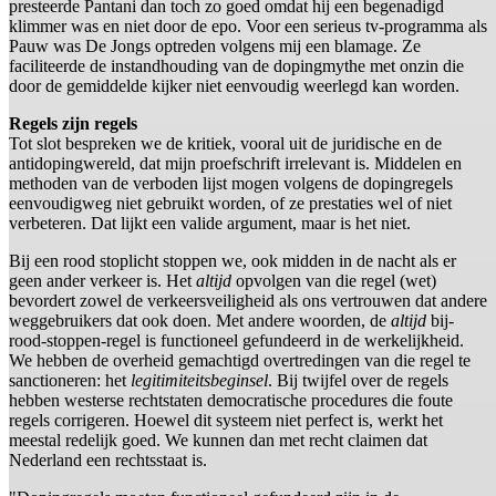
presteerde Pantani dan toch zo goed omdat hij een begenadigd
klimmer was en niet door de epo. Voor een serieus tv-programma als
Pauw was De Jongs optreden volgens mij een blamage. Ze
faciliteerde de instandhouding van de dopingmythe met onzin die
door de gemiddelde kijker niet eenvoudig weerlegd kan worden.
Regels zijn regels
Tot slot bespreken we de kritiek, vooral uit de juridische en de
antidopingwereld, dat mijn proefschrift irrelevant is. Middelen en
methoden van de verboden lijst mogen volgens de dopingregels
eenvoudigweg niet gebruikt worden, of ze prestaties wel of niet
verbeteren. Dat lijkt een valide argument, maar is het niet.
Bij een rood stoplicht stoppen we, ook midden in de nacht als er
geen ander verkeer is. Het
altijd
opvolgen van die regel (wet)
bevordert zowel de verkeersveiligheid als ons vertrouwen dat andere
weggebruikers dat ook doen. Met andere woorden, de
altijd
bij-
rood-stoppen-regel is functioneel gefundeerd in de werkelijkheid.
We hebben de overheid gemachtigd overtredingen van die regel te
sanctioneren: het
legitimiteitsbeginsel
. Bij twijfel over de regels
hebben westerse rechtstaten democratische procedures die foute
regels corrigeren. Hoewel dit systeem niet perfect is, werkt het
meestal redelijk goed. We kunnen dan met recht claimen dat
Nederland een rechtsstaat is.