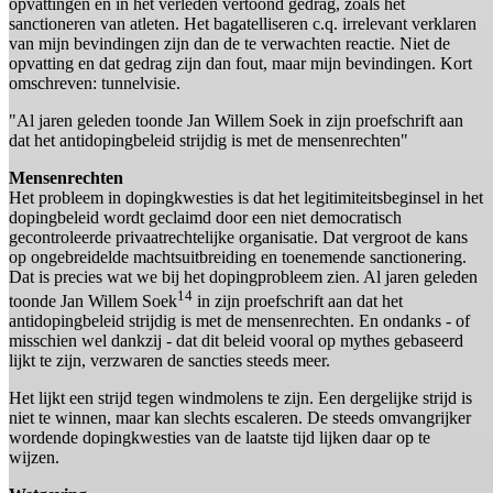
opvattingen en in het verleden vertoond gedrag, zoals het
sanctioneren van atleten. Het bagatelliseren c.q. irrelevant verklaren
van mijn bevindingen zijn dan de te verwachten reactie. Niet de
opvatting en dat gedrag zijn dan fout, maar mijn bevindingen. Kort
omschreven: tunnelvisie.
"Al jaren geleden toonde Jan Willem Soek in zijn proefschrift aan
dat het antidopingbeleid strijdig is met de mensenrechten"
Mensenrechten
Het probleem in dopingkwesties is dat het legitimiteitsbeginsel in het
dopingbeleid wordt geclaimd door een niet democratisch
gecontroleerde privaatrechtelijke organisatie. Dat vergroot de kans
op ongebreidelde machtsuitbreiding en toenemende sanctionering.
Dat is precies wat we bij het dopingprobleem zien. Al jaren geleden
14
toonde Jan Willem Soek
in zijn proefschrift aan dat het
antidopingbeleid strijdig is met de mensenrechten. En ondanks - of
misschien wel dankzij - dat dit beleid vooral op mythes gebaseerd
lijkt te zijn, verzwaren de sancties steeds meer.
Het lijkt een strijd tegen windmolens te zijn. Een dergelijke strijd is
niet te winnen, maar kan slechts escaleren. De steeds omvangrijker
wordende dopingkwesties van de laatste tijd lijken daar op te
wijzen.