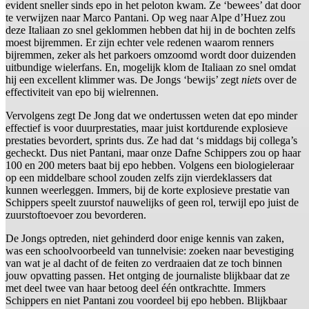
evident sneller sinds epo in het peloton kwam. Ze ‘bewees’ dat door
te verwijzen naar Marco Pantani. Op weg naar Alpe d’Huez zou
deze Italiaan zo snel geklommen hebben dat hij in de bochten zelfs
moest bijremmen. Er zijn echter vele redenen waarom renners
bijremmen, zeker als het parkoers omzoomd wordt door duizenden
uitbundige wielerfans. En, mogelijk klom de Italiaan zo snel omdat
hij een excellent klimmer was. De Jongs ‘bewijs’ zegt
niets
over de
effectiviteit van epo bij wielrennen.
Vervolgens zegt De Jong dat we ondertussen weten dat epo minder
effectief is voor duurprestaties, maar juist kortdurende explosieve
prestaties bevordert, sprints dus. Ze had dat ‘s middags bij collega’s
gecheckt. Dus niet Pantani, maar onze Dafne Schippers zou op haar
100 en 200 meters baat bij epo hebben. Volgens een biologieleraar
op een middelbare school zouden zelfs zijn vierdeklassers dat
kunnen weerleggen. Immers, bij de korte explosieve prestatie van
Schippers speelt zuurstof nauwelijks of geen rol, terwijl epo juist de
zuurstoftoevoer zou bevorderen.
De Jongs optreden, niet gehinderd door enige kennis van zaken,
was een schoolvoorbeeld van tunnelvisie: zoeken naar bevestiging
van wat je al dacht of de feiten zo verdraaien dat ze toch binnen
jouw opvatting passen. Het ontging de journaliste blijkbaar dat ze
met deel twee van haar betoog deel één ontkrachtte. Immers
Schippers en niet Pantani zou voordeel bij epo hebben. Blijkbaar