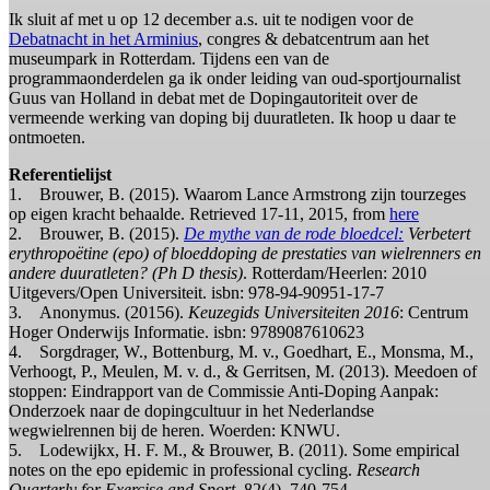
Ik sluit af met u op 12 december a.s. uit te nodigen voor de
Debatnacht in het Arminius
, congres & debatcentrum aan het
museumpark in Rotterdam. Tijdens een van de
programmaonderdelen ga ik onder leiding van oud-sportjournalist
Guus van Holland in debat met de Dopingautoriteit over de
vermeende werking van doping bij duuratleten. Ik hoop u daar te
ontmoeten.
Referentielijst
1. Brouwer, B. (2015). Waarom Lance Armstrong zijn tourzeges
op eigen kracht behaalde. Retrieved 17-11, 2015, from
here
2. Brouwer, B. (2015).
De mythe van de rode bloedcel:
Verbetert
erythropoëtine (epo) of bloeddoping de prestaties van wielrenners en
andere duuratleten? (Ph D thesis)
. Rotterdam/Heerlen: 2010
Uitgevers/Open Universiteit. isbn: 978-94-90951-17-7
3. Anonymus. (20156).
Keuzegids Universiteiten 2016
: Centrum
Hoger Onderwijs Informatie. isbn: 9789087610623
4. Sorgdrager, W., Bottenburg, M. v., Goedhart, E., Monsma, M.,
Verhoogt, P., Meulen, M. v. d., & Gerritsen, M. (2013). Meedoen of
stoppen: Eindrapport van de Commissie Anti-Doping Aanpak:
Onderzoek naar de dopingcultuur in het Nederlandse
wegwielrennen bij de heren. Woerden: KNWU.
5. Lodewijkx, H. F. M., & Brouwer, B. (2011). Some empirical
notes on the epo epidemic in professional cycling.
Research
Quarterly for Exercise and Sport
, 82(4), 740-754.