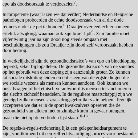
7
epo als doodsoorzaak te verdoezelen
.
Incompetente (waar lazen we dat eerder) Nederlandse en Belgische
pathologen probeerden de echte doodsoorzaak van al die dode
7
renners onder de pet te houden
. Draaijer overleed echter aan een
9
erfelijk afwijking, waaraan ook zijn broer lijdt
. Zijn familie moet
vijfentwintig jaar na zijn dood nog steeds omgaan met
beschuldigingen als zou Draaijer zijn dood zelf veroorzaakt hebben
door bedrog.
In werkelijkheid zijn de gezondheidsrisico’s van epo en bloeddoping
beperkt, zeker bij topatleten. De gezondheidsrisico’s van de sancties
op het gebruik van deze doping zijn aanzienlijk groter. Ze kunnen
tot sociale uitsluiting leiden en dat is een van de ergste dingen die
we sociale wezens als mensen kunnen aandoen. Ook kunnen we
ons afvragen of het ethisch verantwoord is mensen te sanctioneren
die slechts zichzelf benadelen. In de reguliere maatschappij zijn we
geneigd zulke mensen - zoals drugsgebruikers - te helpen. Tegelijk
accepteren we dat er in de sport kwakzalvers opereren die de
gezondheid van atleten met onzinnige kuren in gevaar brengen,
10-13
maar die niet op de verboden lijst staan
.
De regels-is-regels-redenering lijkt een gelegenheidsargument te
zijn, voortkomend uit een zelfrechtvaardigingsproces voor bestaande