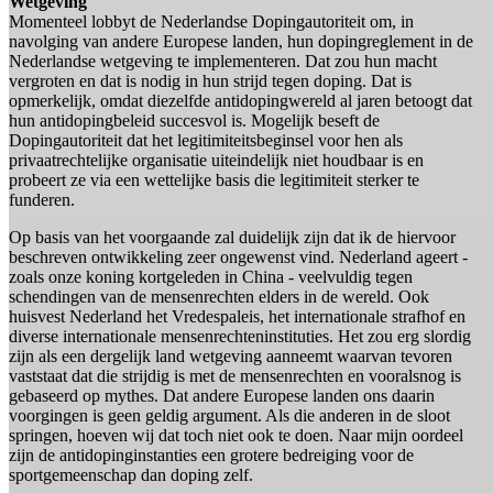
Wetgeving
Momenteel lobbyt de Nederlandse Dopingautoriteit om, in
navolging van andere Europese landen, hun dopingreglement in de
Nederlandse wetgeving te implementeren. Dat zou hun macht
vergroten en dat is nodig in hun strijd tegen doping. Dat is
opmerkelijk, omdat diezelfde antidopingwereld al jaren betoogt dat
hun antidopingbeleid succesvol is. Mogelijk beseft de
Dopingautoriteit dat het legitimiteitsbeginsel voor hen als
privaatrechtelijke organisatie uiteindelijk niet houdbaar is en
probeert ze via een wettelijke basis die legitimiteit sterker te
funderen.
Op basis van het voorgaande zal duidelijk zijn dat ik de hiervoor
beschreven ontwikkeling zeer ongewenst vind. Nederland ageert -
zoals onze koning kortgeleden in China - veelvuldig tegen
schendingen van de mensenrechten elders in de wereld. Ook
huisvest Nederland het Vredespaleis, het internationale strafhof en
diverse internationale mensenrechteninstituties. Het zou erg slordig
zijn als een dergelijk land wetgeving aanneemt waarvan tevoren
vaststaat dat die strijdig is met de mensenrechten en vooralsnog is
gebaseerd op mythes. Dat andere Europese landen ons daarin
voorgingen is geen geldig argument. Als die anderen in de sloot
springen, hoeven wij dat toch niet ook te doen. Naar mijn oordeel
zijn de antidopinginstanties een grotere bedreiging voor de
sportgemeenschap dan doping zelf.