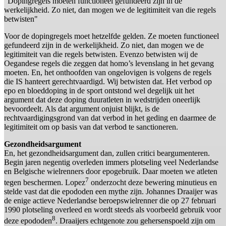
"Dopingregels moeten functioneel gefundeerd zijn in de
werkelijkheid. Zo niet, dan mogen we de legitimiteit van die regels
betwisten"
Voor de dopingregels moet hetzelfde gelden. Ze moeten functioneel
gefundeerd zijn in de werkelijkheid. Zo niet, dan mogen we de
legitimiteit van die regels betwisten. Evenzo betwisten wij de
Oegandese regels die zeggen dat homo’s levenslang in het gevang
moeten. En, het onthoofden van ongelovigen is volgens de regels
die IS hanteert gerechtvaardigd. Wij betwisten dat. Het verbod op
epo en bloeddoping in de sport ontstond wel degelijk uit het
argument dat deze doping duuratleten in wedstrijden oneerlijk
bevoordeelt. Als dat argument onjuist blijkt, is de
rechtvaardigingsgrond van dat verbod in het geding en daarmee de
legitimiteit om op basis van dat verbod te sanctioneren.
Gezondheidsargument
En, het gezondheidsargument dan, zullen critici beargumenteren.
Begin jaren negentig overleden immers plotseling veel Nederlandse
en Belgische wielrenners door epogebruik. Daar moeten we atleten
7
tegen beschermen. Lopez
onderzocht deze bewering minutieus en
stelde vast dat die epododen een mythe zijn. Johannes Draaijer was
de enige actieve Nederlandse beroepswielrenner die op 27 februari
1990 plotseling overleed en wordt steeds als voorbeeld gebruik voor
8
deze epododen
. Draaijers echtgenote zou gehersenspoeld zijn om