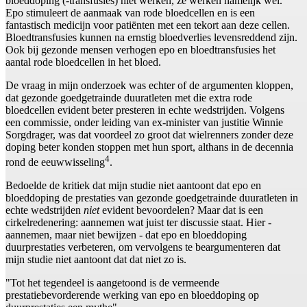
bloeddoping (-transfusies) niet werken, ze werken namelijk wel.
Epo stimuleert de aanmaak van rode bloedcellen en is een
fantastisch medicijn voor patiënten met een tekort aan deze cellen.
Bloedtransfusies kunnen na ernstig bloedverlies levensreddend zijn.
Ook bij gezonde mensen verhogen epo en bloedtransfusies het
aantal rode bloedcellen in het bloed.
De vraag in mijn onderzoek was echter of de argumenten kloppen,
dat gezonde goedgetrainde duuratleten met die extra rode
bloedcellen evident beter presteren in echte wedstrijden. Volgens
een commissie, onder leiding van ex-minister van justitie Winnie
Sorgdrager, was dat voordeel zo groot dat wielrenners zonder deze
doping beter konden stoppen met hun sport, althans in de decennia
4
rond de eeuwwisseling
.
Bedoelde de kritiek dat mijn studie niet aantoont dat epo en
bloeddoping de prestaties van gezonde goedgetrainde duuratleten in
echte wedstrijden
niet
evident bevoordelen? Maar dat is een
cirkelredenering: aannemen wat juist ter discussie staat. Hier -
aannemen, maar niet bewijzen - dat epo en bloeddoping
duurprestaties verbeteren, om vervolgens te beargumenteren dat
mijn studie niet aantoont dat dat niet zo is.
"Tot het tegendeel is aangetoond is de vermeende
prestatiebevorderende werking van epo en bloeddoping op