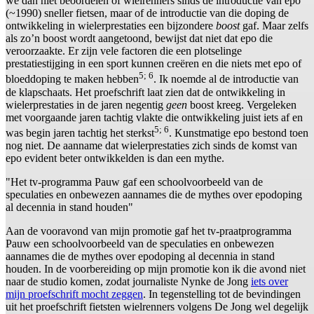
we dan niet beoordelen of wielrenners sinds de introductie van epo
(~1990) sneller fietsen, maar of de introductie van die doping de
ontwikkeling in wielerprestaties een bijzondere
boost
gaf. Maar zelfs
als zo’n boost wordt aangetoond, bewijst dat niet dat epo die
veroorzaakte. Er zijn vele factoren die een plotselinge
prestatiestijging in een sport kunnen creëren en die niets met epo of
5; 6
bloeddoping te maken hebben
. Ik noemde al de introductie van
de klapschaats. Het proefschrift laat zien dat de ontwikkeling in
wielerprestaties in de jaren negentig
geen
boost kreeg. Vergeleken
met voorgaande jaren tachtig vlakte die ontwikkeling juist iets af en
5; 6
was begin jaren tachtig het sterkst
. Kunstmatige epo bestond toen
nog niet. De aanname dat wielerprestaties zich sinds de komst van
epo evident beter ontwikkelden is dan een mythe.
"Het tv-programma Pauw gaf een schoolvoorbeeld van de
speculaties en onbewezen aannames die de mythes over epodoping
al decennia in stand houden"
Aan de vooravond van mijn promotie gaf het tv-praatprogramma
Pauw een schoolvoorbeeld van de speculaties en onbewezen
aannames die de mythes over epodoping al decennia in stand
houden. In de voorbereiding op mijn promotie kon ik die avond niet
naar de studio komen, zodat journaliste Nynke de Jong
iets over
mijn proefschrift mocht zeggen
. In tegenstelling tot de bevindingen
uit het proefschrift fietsten wielrenners volgens De Jong wel degelijk