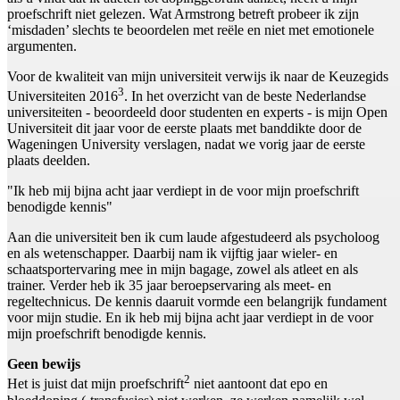
proefschrift niet gelezen. Wat Armstrong betreft probeer ik zijn
‘misdaden’ slechts te beoordelen met reële en niet met emotionele
argumenten.
Voor de kwaliteit van mijn universiteit verwijs ik naar de Keuzegids
3
Universiteiten 2016
. In het overzicht van de beste Nederlandse
universiteiten - beoordeeld door studenten en experts - is mijn Open
Universiteit dit jaar voor de eerste plaats met banddikte door de
Wageningen University verslagen, nadat we vorig jaar de eerste
plaats deelden.
"Ik heb mij bijna acht jaar verdiept in de voor mijn proefschrift
benodigde kennis"
Aan die universiteit ben ik cum laude afgestudeerd als psycholoog
en als wetenschapper. Daarbij nam ik vijftig jaar wieler- en
schaatsportervaring mee in mijn bagage, zowel als atleet en als
trainer. Verder heb ik 35 jaar beroepservaring als meet- en
regeltechnicus. De kennis daaruit vormde een belangrijk fundament
voor mijn studie. En ik heb mij bijna acht jaar verdiept in de voor
mijn proefschrift benodigde kennis.
Geen bewijs
2
Het is juist dat mijn proefschrift
niet aantoont dat epo en