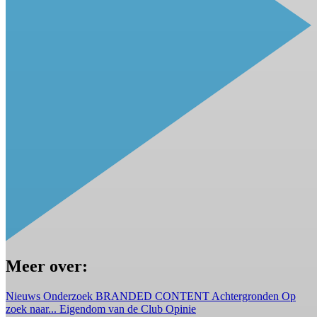
Meer over:
Nieuws
Onderzoek
BRANDED CONTENT
Achtergronden
Op
zoek naar...
Eigendom van de Club
Opinie