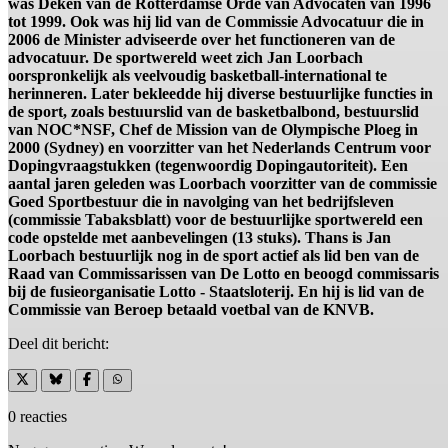
was Deken van de Rotterdamse Orde van Advocaten van 1996
tot 1999. Ook was hij lid van de Commissie Advocatuur die in
2006 de Minister adviseerde over het functioneren van de
advocatuur. De sportwereld weet zich Jan Loorbach
oorspronkelijk als veelvoudig basketball-international te
herinneren. Later bekleedde hij diverse bestuurlijke functies in
de sport, zoals bestuurslid van de basketbalbond, bestuurslid
van NOC*NSF, Chef de Mission van de Olympische Ploeg in
2000 (Sydney) en voorzitter van het Nederlands Centrum voor
Dopingvraagstukken (tegenwoordig Dopingautoriteit). Een
aantal jaren geleden was Loorbach voorzitter van de commissie
Goed Sportbestuur die in navolging van het bedrijfsleven
(commissie Tabaksblatt) voor de bestuurlijke sportwereld een
code opstelde met aanbevelingen (13 stuks). Thans is Jan
Loorbach bestuurlijk nog in de sport actief als lid ben van de
Raad van Commissarissen van De Lotto en beoogd commissaris
bij de fusieorganisatie Lotto - Staatsloterij. En hij is lid van de
Commissie van Beroep betaald voetbal van de KNVB.
Deel dit bericht:
0 reacties