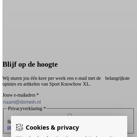
Blijf op de hoogte
Wij sturen jou één keer per week een e-mail met de belangrijkste
opinies en artikelen van Sport Knowhow XL.
Jouw e-mailadres
*
Privacyverklaring
*
Ik ontvang graag de nieuwsbrief en ga akkoord met de
Cookies & privacy
privacyverklaring
.