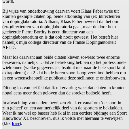
wordt.
Bij wijze van onderbouwing daarvan voert Klaas Faber twee uit
kranten geknipte citaten op, beide afkomstig van (ex-)directeuren
van dopinglaboratoria. Althans, Klaas Faber beweert dat het om
(ex-)directeuren van dopinglaboratoria gaat, maar de door hem
geciteerde Pierre Bordry is geen directeur van een
dopinglaboratorium en is dat ook nooit geweest. Het betreft hier
namelijk mijn collega-directeur van de Franse Dopingautoriteit
AFLD.
Maar los daarvan: aan beide citaten kleven sowieso twee enorme
bezwaren, namelijk 1. dat ze betrekking hebben op het professionele
wielrennen (welke gegevens je absoluut niet naar de hele sport kunt
extrapoleren) en 2. dat beide heren vooralsnog verzuimd hebben om
in een wetenschappelijke publicatie deze stellingen te onderbouwen.
Dit nog los van het feit dat ik uit ervaring weet dat citaten in kranten
nogal eens meer doen geloven dan de spreker bedoeld heeft.
In afwachting van nadere bewijzen zie ik er vanaf om ‘de sport in
zijn geheel’ en een aanmerkelijk deel van de sporters te bekladden.
Waar ik me wel op baseer heb ik al in een eerdere bijdrage aan Sport
Knowhow XL beschreven, dus ik volsta met hiernaar te verwijzen
(klik
hier
).