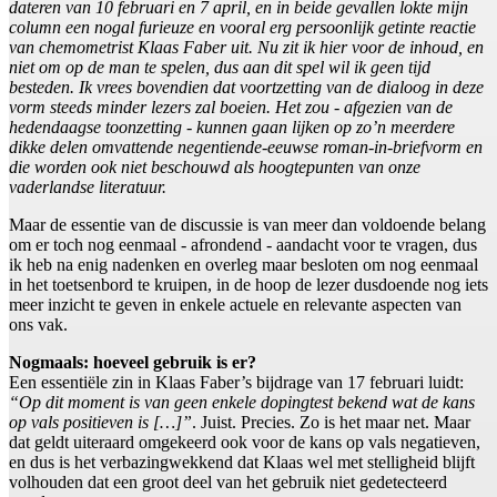
dateren van 10 februari en 7 april, en in beide gevallen lokte mijn
column een nogal furieuze en vooral erg persoonlijk getinte reactie
van chemometrist Klaas Faber uit. Nu zit ik hier voor de inhoud, en
niet om op de man te spelen, dus aan dit spel wil ik geen tijd
besteden. Ik vrees bovendien dat voortzetting van de dialoog in deze
vorm steeds minder lezers zal boeien. Het zou - afgezien van de
hedendaagse toonzetting - kunnen gaan lijken op zo’n meerdere
dikke delen omvattende negentiende-eeuwse roman-in-briefvorm en
die worden ook niet beschouwd als hoogtepunten van onze
vaderlandse literatuur.
Maar de essentie van de discussie is van meer dan voldoende belang
om er toch nog eenmaal - afrondend - aandacht voor te vragen, dus
ik heb na enig nadenken en overleg maar besloten om nog eenmaal
in het toetsenbord te kruipen, in de hoop de lezer dusdoende nog iets
meer inzicht te geven in enkele actuele en relevante aspecten van
ons vak.
Nogmaals: hoeveel gebruik is er?
Een essentiële zin in Klaas Faber’s bijdrage van 17 februari luidt:
“Op dit moment is van geen enkele dopingtest bekend wat de kans
op vals positieven is […]”
. Juist. Precies. Zo is het maar net. Maar
dat geldt uiteraard omgekeerd ook voor de kans op vals negatieven,
en dus is het verbazingwekkend dat Klaas wel met stelligheid blijft
volhouden dat een groot deel van het gebruik niet gedetecteerd