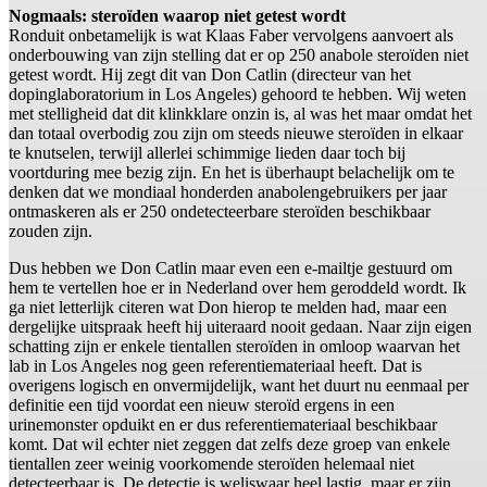
Nogmaals: steroïden waarop niet getest wordt
Ronduit onbetamelijk is wat Klaas Faber vervolgens aanvoert als
onderbouwing van zijn stelling dat er op 250 anabole steroïden niet
getest wordt. Hij zegt dit van Don Catlin (directeur van het
dopinglaboratorium in Los Angeles) gehoord te hebben. Wij weten
met stelligheid dat dit klinkklare onzin is, al was het maar omdat het
dan totaal overbodig zou zijn om steeds nieuwe steroïden in elkaar
te knutselen, terwijl allerlei schimmige lieden daar toch bij
voortduring mee bezig zijn. En het is überhaupt belachelijk om te
denken dat we mondiaal honderden anabolengebruikers per jaar
ontmaskeren als er 250 ondetecteerbare steroïden beschikbaar
zouden zijn.
Dus hebben we Don Catlin maar even een e-mailtje gestuurd om
hem te vertellen hoe er in Nederland over hem geroddeld wordt. Ik
ga niet letterlijk citeren wat Don hierop te melden had, maar een
dergelijke uitspraak heeft hij uiteraard nooit gedaan. Naar zijn eigen
schatting zijn er enkele tientallen steroïden in omloop waarvan het
lab in Los Angeles nog geen referentiemateriaal heeft. Dat is
overigens logisch en onvermijdelijk, want het duurt nu eenmaal per
definitie een tijd voordat een nieuw steroïd ergens in een
urinemonster opduikt en er dus referentiemateriaal beschikbaar
komt. Dat wil echter niet zeggen dat zelfs deze groep van enkele
tientallen zeer weinig voorkomende steroïden helemaal niet
detecteerbaar is. De detectie is weliswaar heel lastig, maar er zijn