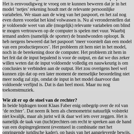
Het is eenvoudigweg te vroeg om te kunnen beweren dat je in het
model ‘netjes’ rekening houdt met de relevante persoonlijke
variabelen. We staan aan de wieg van het paspoort, en het zal nog
even duren voordat het kind volwassen is. Nu al veronderstellen dat
je voldoende weet van alle (mogelijk) relevante variabelen om blind
te mogen vertrouwen op de computer is spelen met vuur. Waarbij
iemand anders (namelijk de sporter) de brandwonden oploopt. Ik
heb nergens beweerd dat het paspoort ‘meer voorstelt dan een model
van een productieproces’. Het probleem zit hem niet in het model,
noch in de berekening door de computer. Het probleem zit hem in
het feit dat de input bepalend is voor de output, en dat we dus zeker
willen weten dat de input voldoende volledig en nauwkeurig is om
conclusies te verbinden aan de output. Het zou overigens heel wel
kunnen zijn dat op een later moment de menselijke beoordeling niet
meer nodig zal zijn, omdat de input in het model daarvoor dan
voldoende verfijnd is. Dat is dan heel mooi. Maar nu nog
toekomstmuziek.
Wie zit er op de stoel van de rechter?
In beide bijdragen toont Klaas Faber enig onbegrip over de rol van
‘de rechter’. Dat neem ik hem als chemometrist natuurlijk volstrekt
niet kwalijk, maar als jurist wil ik daar wel iets over zeggen. Het is
namelijk de taak van (tucht)rechters om recht te spreken aan de hand
van een dopingreglement (eventueel in combinatie met het
omringende juridische kader), op basis van het aangeleverde bewijs.