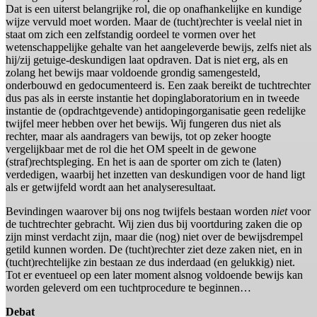
Dat is een uiterst belangrijke rol, die op onafhankelijke en kundige
wijze vervuld moet worden. Maar de (tucht)rechter is veelal niet in
staat om zich een zelfstandig oordeel te vormen over het
wetenschappelijke gehalte van het aangeleverde bewijs, zelfs niet als
hij/zij getuige-deskundigen laat opdraven. Dat is niet erg, als en
zolang het bewijs maar voldoende grondig samengesteld,
onderbouwd en gedocumenteerd is. Een zaak bereikt de tuchtrechter
dus pas als in eerste instantie het dopinglaboratorium en in tweede
instantie de (opdrachtgevende) antidopingorganisatie geen redelijke
twijfel meer hebben over het bewijs. Wij fungeren dus niet als
rechter, maar als aandragers van bewijs, tot op zeker hoogte
vergelijkbaar met de rol die het OM speelt in de gewone
(straf)rechtspleging. En het is aan de sporter om zich te (laten)
verdedigen, waarbij het inzetten van deskundigen voor de hand ligt
als er getwijfeld wordt aan het analyseresultaat.
Bevindingen waarover bij ons nog twijfels bestaan worden
niet
voor
de tuchtrechter gebracht. Wij zien dus bij voortduring zaken die op
zijn minst verdacht zijn, maar die (nog) niet over de bewijsdrempel
getild kunnen worden. De (tucht)rechter ziet deze zaken niet, en in
(tucht)rechtelijke zin bestaan ze dus inderdaad (en gelukkig) niet.
Tot er eventueel op een later moment alsnog voldoende bewijs kan
worden geleverd om een tuchtprocedure te beginnen…
Debat