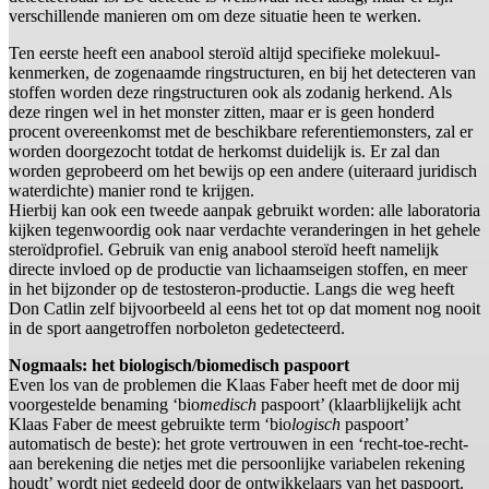
verschillende manieren om om deze situatie heen te werken.
Ten eerste heeft een anabool steroïd altijd specifieke molekuul-
kenmerken, de zogenaamde ringstructuren, en bij het detecteren van
stoffen worden deze ringstructuren ook als zodanig herkend. Als
deze ringen wel in het monster zitten, maar er is geen honderd
procent overeenkomst met de beschikbare referentiemonsters, zal er
worden doorgezocht totdat de herkomst duidelijk is. Er zal dan
worden geprobeerd om het bewijs op een andere (uiteraard juridisch
waterdichte) manier rond te krijgen.
Hierbij kan ook een tweede aanpak gebruikt worden: alle laboratoria
kijken tegenwoordig ook naar verdachte veranderingen in het gehele
steroïdprofiel. Gebruik van enig anabool steroïd heeft namelijk
directe invloed op de productie van lichaamseigen stoffen, en meer
in het bijzonder op de testosteron-productie. Langs die weg heeft
Don Catlin zelf bijvoorbeeld al eens het tot op dat moment nog nooit
in de sport aangetroffen norboleton gedetecteerd.
Nogmaals: het biologisch/biomedisch paspoort
Even los van de problemen die Klaas Faber heeft met de door mij
voorgestelde benaming ‘bio
medisch
paspoort’ (klaarblijkelijk acht
Klaas Faber de meest gebruikte term ‘bio
logisch
paspoort’
automatisch de beste): het grote vertrouwen in een ‘recht-toe-recht-
aan berekening die netjes met die persoonlijke variabelen rekening
houdt’ wordt niet gedeeld door de ontwikkelaars van het paspoort.