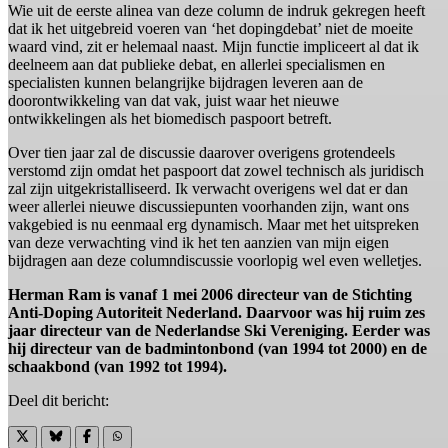
Wie uit de eerste alinea van deze column de indruk gekregen heeft
dat ik het uitgebreid voeren van ‘het dopingdebat’ niet de moeite
waard vind, zit er helemaal naast. Mijn functie impliceert al dat ik
deelneem aan dat publieke debat, en allerlei specialismen en
specialisten kunnen belangrijke bijdragen leveren aan de
doorontwikkeling van dat vak, juist waar het nieuwe
ontwikkelingen als het biomedisch paspoort betreft.
Over tien jaar zal de discussie daarover overigens grotendeels
verstomd zijn omdat het paspoort dat zowel technisch als juridisch
zal zijn uitgekristalliseerd. Ik verwacht overigens wel dat er dan
weer allerlei nieuwe discussiepunten voorhanden zijn, want ons
vakgebied is nu eenmaal erg dynamisch. Maar met het uitspreken
van deze verwachting vind ik het ten aanzien van mijn eigen
bijdragen aan deze columndiscussie voorlopig wel even welletjes.
Herman Ram is vanaf 1 mei 2006 directeur van de Stichting
Anti-Doping Autoriteit Nederland. Daarvoor was hij ruim zes
jaar directeur van de Nederlandse Ski Vereniging. Eerder was
hij directeur van de badmintonbond (van 1994 tot 2000) en de
schaakbond (van 1992 tot 1994).
Deel dit bericht: