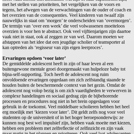
met het stellen van prioriteiten, het vergelijken van de voors en
tegens, het afwegen van de verwachtingen van de ouder of coach en
het overzien van de consequenties. Veel kinderen van twaalf zijn
nauwelijks in staat om ‘morgen’ te onderscheiden van ‘overmorgen’.
De termijn van ‘over een week’ die veel volwassenen moeiteloos
overzien is voor hen te abstract. Ook veel vijftienjarigen zijn daartoe
vaak niet in staat, ook al zeggen ze van wel. Daarom moeten we
afstappen van het idee dat een jeugdige scholier of teamsporter al
kan optreden als ‘regisseur van zijn eigen leerproces’.
Ervaringen opdoen ‘voor later’
De gemiddelde adolescent heeft in zijn of haar leven al een
buitengewone mentale groei doorgemaakt van hulpeloze baby tot
bijna-self-supporting. Toch heeft de adolescent nog ruim
onvoldoende ervaringen opgedaan om zich zelfstandig staande te
houden buiten de beschermende context van het gezin. Omdat de
adolescent nog volop bezig is om zich vaardigheden te verwerven in
complexe handelingen en sociaal gedrag zijn de bijbehorende
processen en procedures nog niet in het brein opgeslagen voor
gebruik in de toekomst. Veel middelbare scholieren hebben het heel
erg moeilijk met ‘kiezen voor later’. Dit geldt zelfs nog voor veel
studenten op de universiteit of in het hoger beroepsonderwijs: ze
kunnen nog best wel impulsief zijn, hebben vaak moeite met kiezen,
hebben een probleem met zelfreflectie of zelfinzicht en zijn vaak
maar matig in het plannen en prioriteren. Ook veel laat-adolescenten