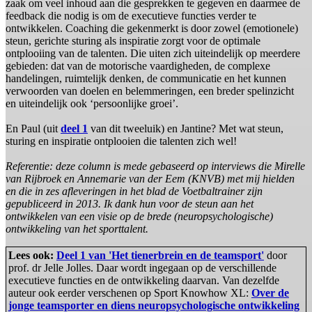
zaak om veel inhoud aan die gesprekken te gegeven en daarmee de
feedback die nodig is om de executieve functies verder te
ontwikkelen. Coaching die gekenmerkt is door zowel (emotionele)
steun, gerichte sturing als inspiratie zorgt voor de optimale
ontplooiing van de talenten. Die uiten zich uiteindelijk op meerdere
gebieden: dat van de motorische vaardigheden, de complexe
handelingen, ruimtelijk denken, de communicatie en het kunnen
verwoorden van doelen en belemmeringen, een breder spelinzicht
en uiteindelijk ook ‘persoonlijke groei’.
En Paul (uit
deel 1
van dit tweeluik) en Jantine? Met wat steun,
sturing en inspiratie ontplooien die talenten zich wel!
Referentie: deze column is mede gebaseerd op interviews die Mirelle
van Rijbroek en Annemarie van der Eem (KNVB) met mij hielden
en die in zes afleveringen in het blad de Voetbaltrainer zijn
gepubliceerd in 2013. Ik dank hun voor de steun aan het
ontwikkelen van een visie op de brede (neuropsychologische)
ontwikkeling van het sporttalent.
Lees ook:
Deel 1 van 'Het tienerbrein en de teamsport'
door
prof. dr Jelle Jolles. Daar wordt ingegaan op de verschillende
executieve functies en de ontwikkeling daarvan. Van dezelfde
auteur ook eerder verschenen op Sport Knowhow XL:
Over de
jonge teamsporter en diens neuropsychologische ontwikkeling