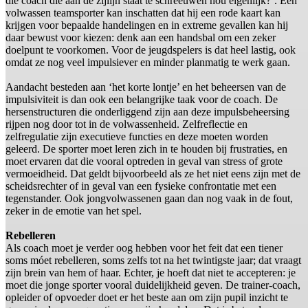
die coach die aan de zijlijn staat te schreeuwen nou eigenlijk?’. Een
volwassen teamsporter kan inschatten dat hij een rode kaart kan
krijgen voor bepaalde handelingen en in extreme gevallen kan hij
daar bewust voor kiezen: denk aan een handsbal om een zeker
doelpunt te voorkomen. Voor de jeugdspelers is dat heel lastig, ook
omdat ze nog veel impulsiever en minder planmatig te werk gaan.
Aandacht besteden aan ‘het korte lontje’ en het beheersen van de
impulsiviteit is dan ook een belangrijke taak voor de coach. De
hersenstructuren die onderliggend zijn aan deze impulsbeheersing
rijpen nog door tot in de volwassenheid. Zelfreflectie en
zelfregulatie zijn executieve functies en deze moeten worden
geleerd. De sporter moet leren zich in te houden bij frustraties, en
moet ervaren dat die vooral optreden in geval van stress of grote
vermoeidheid. Dat geldt bijvoorbeeld als ze het niet eens zijn met de
scheidsrechter of in geval van een fysieke confrontatie met een
tegenstander. Ook jongvolwassenen gaan dan nog vaak in de fout,
zeker in de emotie van het spel.
Rebelleren
Als coach moet je verder oog hebben voor het feit dat een tiener
soms móet rebelleren, soms zelfs tot na het twintigste jaar; dat vraagt
zijn brein van hem of haar. Echter, je hoeft dat niet te accepteren: je
moet die jonge sporter vooral duidelijkheid geven. De trainer-coach,
opleider of opvoeder doet er het beste aan om zijn pupil inzicht te