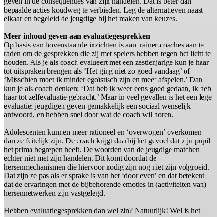
geven in de consequenties van zijn handelen. Dat is beter dan
bepaalde acties koudweg te verbieden. Leg de alternatieven naast
elkaar en begeleid de jeugdige bij het maken van keuzes.
Meer inhoud geven aan evaluatiegesprekken
Op basis van bovenstaande inzichten is aan trainer-coaches aan te
raden om de gesprekken die zij met spelers hebben tegen het licht te
houden. Als je als coach evalueert met een zestienjarige kun je haar
tot uitspraken brengen als ‘Het ging niet zo goed vandaag’ of
‘Misschien moet ik minder egoïstisch zijn en meer afspelen.’ Dan
kun je als coach denken: ‘Dat heb ik weer eens goed gedaan, ik heb
haar tot zelfevaluatie gebracht.’ Maar in veel gevallen is het een lege
evaluatie; jeugdigen geven gemakkelijk een sociaal wenselijk
antwoord, en hebben snel door wat de coach wil horen.
Adolescenten kunnen meer rationeel en ‘overwogen’ overkomen
dan ze feitelijk zijn. De coach krijgt daarbij het gevoel dat zijn pupil
het prima begrepen heeft. De woorden van de jeugdige matchen
echter niet met zijn handelen. Dit komt doordat de
hersenmechanismen die hiervoor nodig zijn nog niet zijn volgroeid.
Dat zijn ze pas als er sprake is van het ‘doorleven’ en dat betekent
dat de ervaringen met de bijbehorende emoties in (activiteiten van)
hersennetwerken zijn vastgelegd.
Hebben evaluatiegesprekken dan wel zin? Natuurlijk! Wel is het