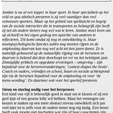
Jantine is nu al een topper in haar sport. In haar specialiteit op het
veld en qua atletisch presteren is zij veel vaardiger dan veel
volwassen sporters. Maar op het gebied van spelinzicht en begrip
van de sociale interacties die in teamsporten zo belangrijk zijn heeft
zij net als andere tieners nog wel wat te leren. Jantine moet leren om
op zichzelf en het eigen gedrag ten opzichte van anderen te
reflecteren. Dit komt omdat zij nog in ontwikkeling is. Haar
neuropsychologische functies zullen nog moeten rijpen en de
ontplooiing daarvan kan nog wel acht tot tien jaren duren. Ze is
namelijk gebaseerd op de natuurlijke rijping van de hersenen en
daarvan is bekend dat deze doorloopt tot ver na het twintigste jaar.
Zintuiglijke prikkels en opgedane ervaringen – omgeving – zijn
bepalend voor de hersenveranderingen; ‘context shapes the brain’.
Coach en ouders, vriendjes en school, buurt en sociale achtergrond
zijn via de hersenen bepalend voor de ontplooiing en voor ‘de
mens-wording’. En daarmee ook voor het sportief presteren.
Steun en sturing nodig voor het leerproces
Een kind van vijf is behoorlijk goed in staat om te kiezen of zij een
geel ijsje of een groene lolly wil hebben. Maar het vermogen om
keuzes te maken op een meer abstract niveau ontwikkelt zich pas
veel later en is zelfs voor de oudere tiener nog erg lastig. Een tiener
heeft vaak moeite met inschatten wat zijn of haar capaciteiten zijn,