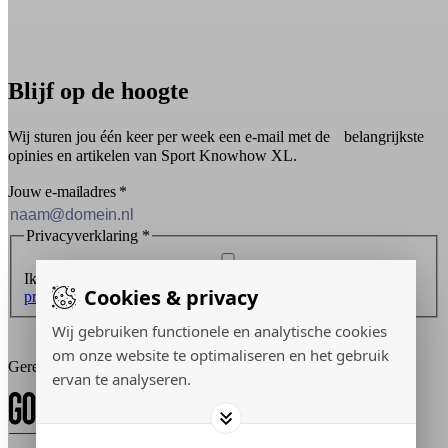
Blijf op de hoogte
Wij sturen jou één keer per week een e-mail met de belangrijkste
opinies en artikelen van Sport Knowhow XL.
Jouw e-mailadres
*
Privacyverklaring
*
Ik ontvang graag de nieuwsbrief en ga akkoord met de
Cookies & privacy
privacyverklaring
.
Wij gebruiken functionele en analytische cookies
Inschrijven
om onze website te optimaliseren en het gebruik
Gerealiseerd door:
ervan te analyseren.