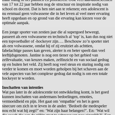
van 17 tot 22 jaar hebben nog de structuur en inspiratie nodig van
school en docent. Dat is hen niet aan te rekenen; een adolescent is
nu eenmaal geen volwassene die in het leven al veel meer ervaring
heeft opgedaan en op grond van die ervaring kan kiezen voor de
optimale aanpak.
Een jonge sporter van zestien jaar die al supergoed beweegt,
passeert als een volwassene en technisch al ‘top’ is, kan dus nog niet
een topvoetballer of -hockeyer zijn…. Beschouw zo’n sporter niet
als een volwassene, omdat hij of zij eruitziet als achttien,
fabelachtige passes kan geven, alerter is en beter speelt dan veel
leeftijdsgenoten. Jantine is nog een tiener op het gebied van
zelfevaluatie, van keuzes maken, zelfinzicht en van sociaal gedrag
op en buiten het veld. Zij heeft nog veel steun en sturing nodig om
verder te komen en moet worden geholpen bij het schaven aan de
vele aspecten van het complexe gedrag dat nodig is om een totale
hockeyer te worden.
Inschatten van intenties
Wat pas later in de adolescentie tot ontwikkeling komt, is het goed
kunnen inschatten van andermans bedoelingen, emoties,
vermoeidheid en pijn. Het gaat om ‘empathie’ en het is geen
sinecure om zich in te leven in de ander. ‘Bedoelt die medespeler
nou echt wat hij zegt?’ en: ‘Wat zijn haar belangen?’. En: ‘Wat wil