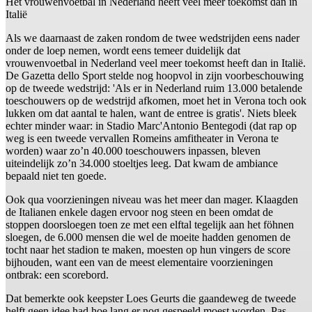
Het vrouwenvoetbal in Nederland heeft veel meer toekomst dan in
Italië
Als we daarnaast de zaken rondom de twee wedstrijden eens nader
onder de loep nemen, wordt eens temeer duidelijk dat
vrouwenvoetbal in Nederland veel meer toekomst heeft dan in Italië.
De Gazetta dello Sport stelde nog hoopvol in zijn voorbeschouwing
op de tweede wedstrijd: 'Als er in Nederland ruim 13.000 betalende
toeschouwers op de wedstrijd afkomen, moet het in Verona toch ook
lukken om dat aantal te halen, want de entree is gratis'. Niets bleek
echter minder waar: in Stadio Marc'Antonio Bentegodi (dat rap op
weg is een tweede vervallen Romeins amfitheater in Verona te
worden) waar zo’n 40.000 toeschouwers inpassen, bleven
uiteindelijk zo’n 34.000 stoeltjes leeg. Dat kwam de ambiance
bepaald niet ten goede.
Ook qua voorzieningen niveau was het meer dan mager. Klaagden
de Italianen enkele dagen ervoor nog steen en been omdat de
stoppen doorsloegen toen ze met een elftal tegelijk aan het föhnen
sloegen, de 6.000 mensen die wel de moeite hadden genomen de
tocht naar het stadion te maken, moesten op hun vingers de score
bijhouden, want een van de meest elementaire voorzieningen
ontbrak: een scorebord.
Dat bemerkte ook keepster Loes Geurts die gaandeweg de tweede
helft geen idee had hoe lang er nog gespeeld moest worden. Pas