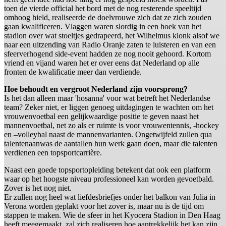
toen de vierde official het bord met de nog resterende speeltijd
omhoog hield, realiseerde de doelvrouwe zich dat ze zich zouden
gaan kwalificeren. Vlaggen waren slordig in een hoek van het
stadion over wat stoeltjes gedrapeerd, het Wilhelmus klonk alsof we
naar een uitzending van Radio Oranje zaten te luisteren en van een
sfeerverhogend side-event hadden ze nog nooit gehoord. Kortom
vriend en vijand waren het er over eens dat Nederland op alle
fronten de kwalificatie meer dan verdiende.
Hoe behoudt en vergroot Nederland zijn voorsprong?
Is het dan alleen maar 'hosanna' voor wat betreft het Nederlandse
team? Zeker niet, er liggen genoeg uitdagingen te wachten om het
vrouwenvoetbal een gelijkwaardige positie te geven naast het
mannenvoetbal, net zo als er ruimte is voor vrouwentennis, -hockey
en –volleybal naast de mannenvarianten. Ongetwijfeld zullen qua
talentenaanwas de aantallen hun werk gaan doen, maar die talenten
verdienen een topsportcarrière.
Naast een goede topsportopleiding betekent dat ook een platform
waar op het hoogste niveau professioneel kan worden gevoetbald.
Zover is het nog niet.
Er zullen nog heel wat liefdesbriefjes onder het balkon van Julia in
Verona worden geplakt voor het zover is, maar nu is de tijd om
stappen te maken. Wie de sfeer in het Kyocera Stadion in Den Haag
heeft meegemaakt, zal zich realiseren hoe aantrekkelijk het kan zijn