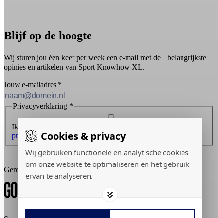
Blijf op de hoogte
Wij sturen jou één keer per week een e-mail met de belangrijkste
opinies en artikelen van Sport Knowhow XL.
Jouw e-mailadres
*
Privacyverklaring
*
Ik ontvang graag de nieuwsbrief en ga akkoord met de
Cookies & privacy
privacyverklaring
.
Wij gebruiken functionele en analytische cookies
Inschrijven
om onze website te optimaliseren en het gebruik
Gerealiseerd door:
ervan te analyseren.