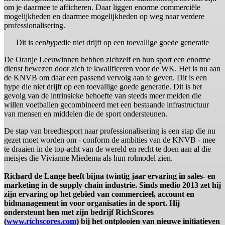
om je daarmee te afficheren. Daar liggen enorme commerciële
mogelijkheden en daarmee mogelijkheden op weg naar verdere
professionalisering.
Dit is een
hype
die niet drijft op een toevallige goede generatie
De Oranje Leeuwinnen hebben zichzelf en hun sport een enorme
dienst bewezen door zich te kwalificeren voor de WK. Het is nu aan
de KNVB om daar een passend vervolg aan te geven. Dit is een
hype die niet drijft op een toevallige goede generatie. Dit is het
gevolg van de intrinsieke behoefte van steeds meer meiden die
willen voetballen gecombineerd met een bestaande infrastructuur
van mensen en middelen die de sport ondersteunen.
De stap van breedtesport naar professionalisering is een stap die nu
gezet moet worden om - conform de ambities van de KNVB - mee
te draaien in de top-acht van de wereld en recht te doen aan al die
meisjes die Vivianne Miedema als hun rolmodel zien.
Richard de Lange heeft bijna twintig jaar ervaring in sales- en
marketing in de supply chain industrie. Sinds medio 2013 zet hij
zijn ervaring op het gebied van commercieel, account en
bidmanagement in voor organisaties in de sport. Hij
ondersteunt hen met zijn bedrijf RichScores
(
www.richscores.com
) bij het ontplooien van nieuwe initiatieven