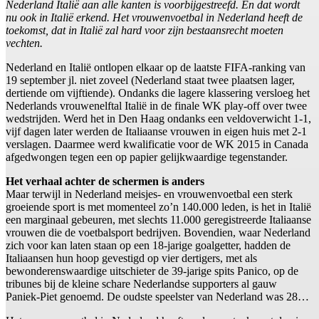
Nederland Italië aan alle kanten is voorbijgestreefd. En dat wordt
nu ook in Italië erkend. Het vrouwenvoetbal in Nederland heeft de
toekomst, dat in Italië zal hard voor zijn bestaansrecht moeten
vechten.
Nederland en Italië ontlopen elkaar op de laatste FIFA-ranking van
19 september jl. niet zoveel (Nederland staat twee plaatsen lager,
dertiende om vijftiende). Ondanks die lagere klassering versloeg het
Nederlands vrouwenelftal Italië in de finale WK play-off over twee
wedstrijden. Werd het in Den Haag ondanks een veldoverwicht 1-1,
vijf dagen later werden de Italiaanse vrouwen in eigen huis met 2-1
verslagen. Daarmee werd kwalificatie voor de WK 2015 in Canada
afgedwongen tegen een op papier gelijkwaardige tegenstander.
Het verhaal achter de schermen is anders
Maar terwijl in Nederland meisjes- en vrouwenvoetbal een sterk
groeiende sport is met momenteel zo’n 140.000 leden, is het in Italië
een marginaal gebeuren, met slechts 11.000 geregistreerde Italiaanse
vrouwen die de voetbalsport bedrijven. Bovendien, waar Nederland
zich voor kan laten staan op een 18-jarige goalgetter, hadden de
Italiaansen hun hoop gevestigd op vier dertigers, met als
bewonderenswaardige uitschieter de 39-jarige spits Panico, op de
tribunes bij de kleine schare Nederlandse supporters al gauw
Paniek-Piet genoemd. De oudste speelster van Nederland was 28…