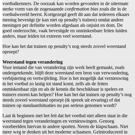
voetbalkenners. De oorzaak kan worden gevonden in de uitermate
sterke vorm van de zogenaamde
confirmation bias
zoals die in de
voetbalwereld heerst. Kortgezegd geeft dit aan dat iedereen elkaars
mening bevestigt (je kan niet op penalty’s trainen) omdat andere
meningen per definitie worden afgedaan als onjuist en dom. De
goed onderzochte, vaak bevestigde en onmiskenbare feiten luiden
anders, maar leiden tot extreem veel weerstand.
Hoe kan het dat trainen op penalty’s nog steeds zoveel weerstand
oproept?
Weerstand tegen verandering
Voor iemand die van verandering zijn werk heeft gemaakt, zoals
ondergetekende, blijft deze weerstand een bron van verwondering,
verbijstering en vertwijfeling. Hoe is het mogelijk dat vernieuwing
in het voetbal zo lastig tot stand komt, zelfs als de feiten
onmiskenbaar zijn en als de kennis die beschikbaar is spelers en
trainers enorm kan helpen? Hoe kan het dat trainen op penalty’s nog
steeds zoveel weerstand oproept (ik spreek uit ervaring) of dat
trainen op standaardsituaties nu pas serieus genomen wordt?
Laat ik beginnen met het feit dat het voetbal niet alleen staat in die
weerstand tegen veranderingen en vernieuwingen. Genoeg
voorbeelden hiervan in andere sporten. Neem de klapschaats. Niet
meer weg te denken uit het moderne schaatsen. Geïntroduceerd in