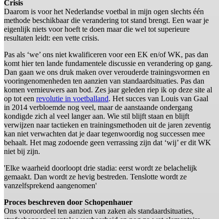
Crisis
Daarom is voor het Nederlandse voetbal in mijn ogen slechts één
methode beschikbaar die verandering tot stand brengt. Een waar je
eigenlijk niets voor hoeft te doen maar die wel tot superieure
resultaten leidt: een vette crisis.
Pas als ‘we’ ons niet kwalificeren voor een EK en/of WK, pas dan
komt hier ten lande fundamentele discussie en verandering op gang.
Dan gaan we ons druk maken over verouderde trainingsvormen en
vooringenomenheden ten aanzien van standaardsituaties. Pas dan
komen vernieuwers aan bod. Zes jaar geleden riep ik op deze site al
op tot een
revolutie in voetballand
. Het succes van Louis van Gaal
in 2014 verbloemde nog veel, maar de aanstaande ondergang
kondigde zich al veel langer aan. Wie stil blijft staan en blijft
verwijzen naar tactieken en trainingsmethoden uit de jaren zeventig
kan niet verwachten dat je daar tegenwoordig nog successen mee
behaalt. Het mag zodoende geen verrassing zijn dat ‘wij’ er dit WK
niet bij zijn.
'Elke waarheid doorloopt drie stadia: eerst wordt ze belachelijk
gemaakt. Dan wordt ze hevig bestreden. Tenslotte wordt ze
vanzelfsprekend aangenomen'
Proces beschreven door Schopenhauer
Ons vooroordeel ten aanzien van zaken als standaardsituaties,