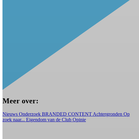
Meer over:
Nieuws
Onderzoek
BRANDED CONTENT
Achtergronden
Op
zoek naar...
Eigendom van de Club
Opinie