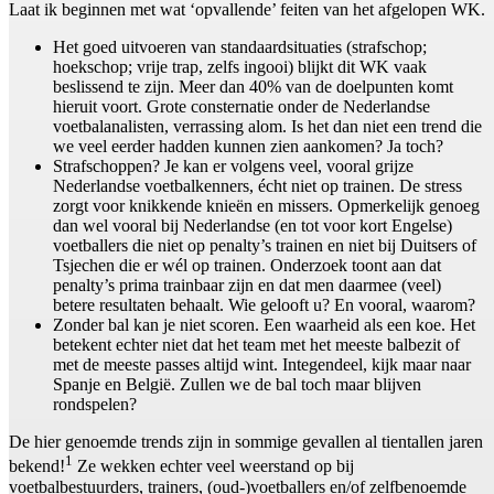
Laat ik beginnen met wat ‘opvallende’ feiten van het afgelopen WK.
Het goed uitvoeren van standaardsituaties (strafschop;
hoekschop; vrije trap, zelfs ingooi) blijkt dit WK vaak
beslissend te zijn. Meer dan 40% van de doelpunten komt
hieruit voort. Grote consternatie onder de Nederlandse
voetbalanalisten, verrassing alom. Is het dan niet een trend die
we veel eerder hadden kunnen zien aankomen? Ja toch?
Strafschoppen? Je kan er volgens veel, vooral grijze
Nederlandse voetbalkenners, écht niet op trainen. De stress
zorgt voor knikkende knieën en missers. Opmerkelijk genoeg
dan wel vooral bij Nederlandse (en tot voor kort Engelse)
voetballers die niet op penalty’s trainen en niet bij Duitsers of
Tsjechen die er wél op trainen. Onderzoek toont aan dat
penalty’s prima trainbaar zijn en dat men daarmee (veel)
betere resultaten behaalt. Wie gelooft u? En vooral, waarom?
Zonder bal kan je niet scoren. Een waarheid als een koe. Het
betekent echter niet dat het team met het meeste balbezit of
met de meeste passes altijd wint. Integendeel, kijk maar naar
Spanje en België. Zullen we de bal toch maar blijven
rondspelen?
De hier genoemde trends zijn in sommige gevallen al tientallen jaren
1
bekend!
Ze wekken echter veel weerstand op bij
voetbalbestuurders, trainers, (oud-)voetballers en/of zelfbenoemde