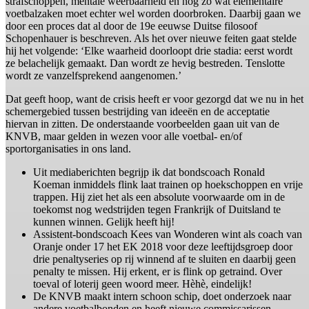
strafschoppen, mentale weerbaarheid en nog zo wat elementaire
voetbalzaken moet echter wel worden doorbroken. Daarbij gaan we
door een proces dat al door de 19e eeuwse Duitse filosoof
Schopenhauer is beschreven. Als het over nieuwe feiten gaat stelde
hij het volgende: ‘Elke waarheid doorloopt drie stadia: eerst wordt
ze belachelijk gemaakt. Dan wordt ze hevig bestreden. Tenslotte
wordt ze vanzelfsprekend aangenomen.’
Dat geeft hoop, want de crisis heeft er voor gezorgd dat we nu in het
schemergebied tussen bestrijding van ideeën en de acceptatie
hiervan in zitten. De onderstaande voorbeelden gaan uit van de
KNVB, maar gelden in wezen voor alle voetbal- en/of
sportorganisaties in ons land.
Uit mediaberichten begrijp ik dat bondscoach Ronald
Koeman inmiddels flink laat trainen op hoekschoppen en vrije
trappen. Hij ziet het als een absolute voorwaarde om in de
toekomst nog wedstrijden tegen Frankrijk of Duitsland te
kunnen winnen. Gelijk heeft hij!
Assistent-bondscoach Kees van Wonderen wint als coach van
Oranje onder 17 het EK 2018 voor deze leeftijdsgroep door
drie penaltyseries op rij winnend af te sluiten en daarbij geen
penalty te missen. Hij erkent, er is flink op getraind. Over
toeval of loterij geen woord meer. Hèhè, eindelijk!
De KNVB maakt intern schoon schip, doet onderzoek naar
andere voetbalbonden en heeft nieuwe commissarissen,