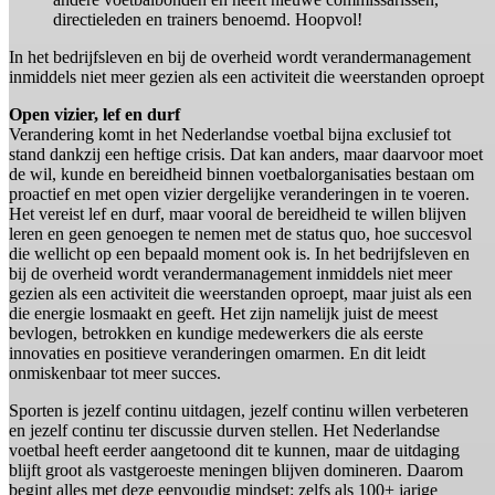
directieleden en trainers benoemd. Hoopvol!
In het bedrijfsleven en bij de overheid wordt verandermanagement
inmiddels niet meer gezien als een activiteit die weerstanden oproept
Open vizier, lef en durf
Verandering komt in het Nederlandse voetbal bijna exclusief tot
stand dankzij een heftige crisis. Dat kan anders, maar daarvoor moet
de wil, kunde en bereidheid binnen voetbalorganisaties bestaan om
proactief en met open vizier dergelijke veranderingen in te voeren.
Het vereist lef en durf, maar vooral de bereidheid te willen blijven
leren en geen genoegen te nemen met de status quo, hoe succesvol
die wellicht op een bepaald moment ook is. In het bedrijfsleven en
bij de overheid wordt verandermanagement inmiddels niet meer
gezien als een activiteit die weerstanden oproept, maar juist als een
die energie losmaakt en geeft. Het zijn namelijk juist de meest
bevlogen, betrokken en kundige medewerkers die als eerste
innovaties en positieve veranderingen omarmen. En dit leidt
onmiskenbaar tot meer succes.
Sporten is jezelf continu uitdagen, jezelf continu willen verbeteren
en jezelf continu ter discussie durven stellen. Het Nederlandse
voetbal heeft eerder aangetoond dit te kunnen, maar de uitdaging
blijft groot als vastgeroeste meningen blijven domineren. Daarom
begint alles met deze eenvoudig mindset: zelfs als 100+ jarige