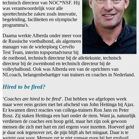
technisch directeur van NOC*NSF. Hij
was verantwoordelijk voor alle
sporttechnische zaken zoals innovatie,
begeleiding, faciliteiten en olympische
programma's.
Daarna werkte Alberda onder meer voor
de Russische voetbalbond, als algemeen
manager van de wielerploeg Cervélo
Test Team, interim topsportadviseur bij
de roeibond, technisch directeur bij de atletiekunie, technisch
directeur bij de zwembond en technisch directeur bij de
volleybalbond. Ook was Alberda een van de oprichters van
NLcoach, belangenbehartiger van trainers en coaches in Nederland.
Hired to be fired?
‘
Coaches are hired to be fired
’. Dat hebben we afgelopen week
maar weer eens gezien met het afscheid van John Heitinga bij Ajax.
Er kwamen direct reacties van collega-trainers Ron Jans en Peter
Bosz. Zij staken Heitinga een hart onder de riem. Want ja, natuurlijk
verdienen de coaches een hoop geld, maar het zijn ook gewoon
mensen die zich met hart en ziel ergens voor inzetten. Hoeveel geld
je daar ook tegenover zet, de pijn blijft als het misgaat. Daar is te
weinig oog voor. Mensen zet je niet zomaar even bij het grofvuil,