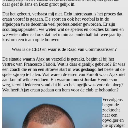
daar geef ik Jans en Bosz groot gelijk in.
Dat het gebeurt, verbaast mij niet. Echt interessant is het proces dat
eraan vooraf is gegaan. De sport en ook het voetbal is in de
afgelopen twee decennia veel professioneler geworden. Er zijn
scoutingsapparaten, we weten wat de spelers en coaches kunnen en
we weten allemaal ook dat het minimaal anderhalf tot twee jaar tijd
kost om een team op te bouwen.
Waar is de CEO en waar is de Raad van Commissarissen?
De situatie waarin Ajax nu verzeild is geraakt, begint al bij het
vertrek van Francesco Farioli. Wat is daar eigenlijk gebeurd? Er was
een coach die er na een stroeve start in was geslaagd het beste uit de
spelersgroep te halen. Wat waren de eisen van Farioli waar Ajax niet
aan kon of wilde voldoen. En waarom moest Jordan Henderson
weg, terwijl iedereen vond dat hij zo belangrijk was voor de ploeg?
Wat heeft Ajax eraan gedaan om hem voor de club te behouden?
Vervolgens
begon de
zoektocht
naar een
opvolger en
die opvolger