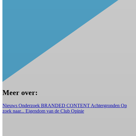
Meer over:
Nieuws
Onderzoek
BRANDED CONTENT
Achtergronden
Op
zoek naar...
Eigendom van de Club
Opinie