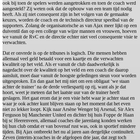
ook bij toen de spelers werden aangetrokken en toen de coach werd
aangesteld? Zij weten ook dat de opbouw van een team tijd nodig
heeft. Als zij niet consequent zijn in het volgen van de gemaakte
keuzes, worden de coach en de technisch directeur speelbal van de
supporters. Zolang de organisatorische as van Ajax meer lijkt op een
duiventil dan op een college van wijze mannen en vrouwen, hoeven
we vanuit de RvC en de directie echter niet veel consequente visie te
verwachten.
Dat er onvrede is op de tribunes is logisch. Die mensen hebben
allemaal veel geld betaald voor een kaartje en die verwachten
kwaliteit op het veld. Als er vanuit de club daadwerkelijk is
nagedacht over de kwaliteit op het veld en een coach die daarop
aansluit, moet daar vanuit de hoogste geledingen steun voor worden
uitgesproken. En dan gaat het mij niet om een obligaat ‘we staan
achter de trainer’ na de derde verliespartij op rij, want als je dat
hoort, weet je meteen dat het laatste uur van de trainer heeft
geslagen. Het gaat erom dat je een visie hebt waar je achter staat en
waar je ook achter kunt blijven staan op het moment dat het even
niet zo lekker loopt. Kijk naar Arsène Wenger bij Arsenal, Sir Alex
Ferguson bij Manchester United en dichter bij huis Foppe de Haan
bij sc Heerenveen, allemaal coaches die jarenlang konden werken
bij hun club omdat er van bovenaf rust was, ook in sportief mindere
tijden. Bij Ajax ontbreekt het nu al jaren aan dergelijke continuïteit.
Zeven (interim-)coaches in de afgelopen drie jaar, dat zegt toch