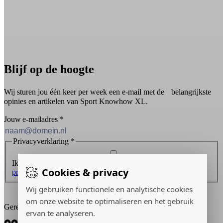
Blijf op de hoogte
Wij sturen jou één keer per week een e-mail met de belangrijkste
opinies en artikelen van Sport Knowhow XL.
Jouw e-mailadres
*
Privacyverklaring
*
Ik ontvang graag de nieuwsbrief en ga akkoord met de
Cookies & privacy
privacyverklaring
.
Inschrijven
Wij gebruiken functionele en analytische cookies
om onze website te optimaliseren en het gebruik
Gerealiseerd door:
ervan te analyseren.