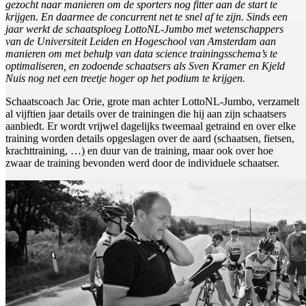
gezocht naar manieren om de sporters nog fitter aan de start te
krijgen. En daarmee de concurrent net te snel af te zijn. Sinds een
jaar werkt de schaatsploeg LottoNL-Jumbo met wetenschappers
van de Universiteit Leiden en Hogeschool van Amsterdam aan
manieren om met behulp van data science trainingsschema’s te
optimaliseren, en zodoende schaatsers als Sven Kramer en Kjeld
Nuis nog net een treetje hoger op het podium te krijgen.
Schaatscoach Jac Orie, grote man achter LottoNL-Jumbo, verzamelt
al vijftien jaar details over de trainingen die hij aan zijn schaatsers
aanbiedt. Er wordt vrijwel dagelijks tweemaal getraind en over elke
training worden details opgeslagen over de aard (schaatsen, fietsen,
krachttraining, …) en duur van de training, maar ook over hoe
zwaar de training bevonden werd door de individuele schaatser.