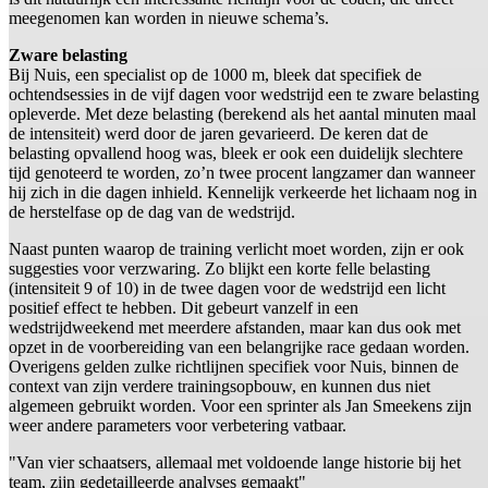
meegenomen kan worden in nieuwe schema’s.
Zware belasting
Bij Nuis, een specialist op de 1000 m, bleek dat specifiek de
ochtendsessies in de vijf dagen voor wedstrijd een te zware belasting
opleverde. Met deze belasting (berekend als het aantal minuten maal
de intensiteit) werd door de jaren gevarieerd. De keren dat de
belasting opvallend hoog was, bleek er ook een duidelijk slechtere
tijd genoteerd te worden, zo’n twee procent langzamer dan wanneer
hij zich in die dagen inhield. Kennelijk verkeerde het lichaam nog in
de herstelfase op de dag van de wedstrijd.
Naast punten waarop de training verlicht moet worden, zijn er ook
suggesties voor verzwaring. Zo blijkt een korte felle belasting
(intensiteit 9 of 10) in de twee dagen voor de wedstrijd een licht
positief effect te hebben. Dit gebeurt vanzelf in een
wedstrijdweekend met meerdere afstanden, maar kan dus ook met
opzet in de voorbereiding van een belangrijke race gedaan worden.
Overigens gelden zulke richtlijnen specifiek voor Nuis, binnen de
context van zijn verdere trainingsopbouw, en kunnen dus niet
algemeen gebruikt worden. Voor een sprinter als Jan Smeekens zijn
weer andere parameters voor verbetering vatbaar.
"Van vier schaatsers, allemaal met voldoende lange historie bij het
team, zijn gedetailleerde analyses gemaakt"