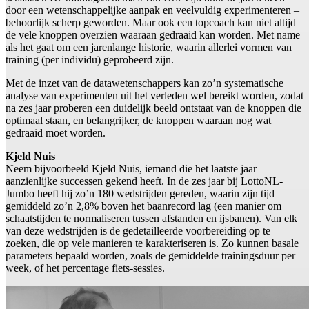
door een wetenschappelijke aanpak en veelvuldig experimenteren –
behoorlijk scherp geworden. Maar ook een topcoach kan niet altijd
de vele knoppen overzien waaraan gedraaid kan worden. Met name
als het gaat om een jarenlange historie, waarin allerlei vormen van
training (per individu) geprobeerd zijn.
Met de inzet van de datawetenschappers kan zo’n systematische
analyse van experimenten uit het verleden wel bereikt worden, zodat
na zes jaar proberen een duidelijk beeld ontstaat van de knoppen die
optimaal staan, en belangrijker, de knoppen waaraan nog wat
gedraaid moet worden.
Kjeld Nuis
Neem bijvoorbeeld Kjeld Nuis, iemand die het laatste jaar
aanzienlijke successen gekend heeft. In de zes jaar bij LottoNL-
Jumbo heeft hij zo’n 180 wedstrijden gereden, waarin zijn tijd
gemiddeld zo’n 2,8% boven het baanrecord lag (een manier om
schaatstijden te normaliseren tussen afstanden en ijsbanen). Van elk
van deze wedstrijden is de gedetailleerde voorbereiding op te
zoeken, die op vele manieren te karakteriseren is. Zo kunnen basale
parameters bepaald worden, zoals de gemiddelde trainingsduur per
week, of het percentage fiets-sessies.