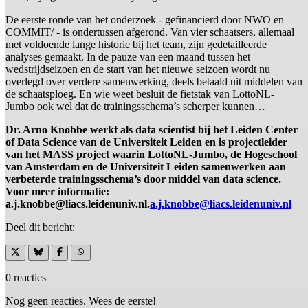
De eerste ronde van het onderzoek - gefinancierd door NWO en
COMMIT/ - is ondertussen afgerond. Van vier schaatsers, allemaal
met voldoende lange historie bij het team, zijn gedetailleerde
analyses gemaakt. In de pauze van een maand tussen het
wedstrijdseizoen en de start van het nieuwe seizoen wordt nu
overlegd over verdere samenwerking, deels betaald uit middelen van
de schaatsploeg. En wie weet besluit de fietstak van LottoNL-
Jumbo ook wel dat de trainingsschema’s scherper kunnen…
Dr. Arno Knobbe werkt als data scientist bij het Leiden Center
of Data Science van de Universiteit Leiden en is projectleider
van het MASS project waarin LottoNL-Jumbo, de Hogeschool
van Amsterdam en de Universiteit Leiden samenwerken aan
verbeterde trainingsschema’s door middel van data science.
Voor meer informatie:
a.j.knobbe@liacs.leidenuniv.nl.
a.j.knobbe@liacs.leidenuniv.nl
Deel dit bericht:
0 reacties
Nog geen reacties. Wees de eerste!