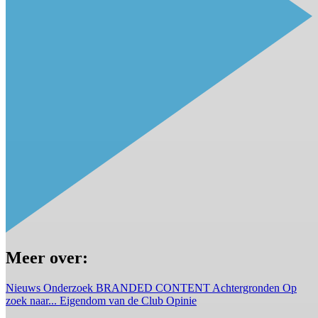
Meer over:
Nieuws
Onderzoek
BRANDED CONTENT
Achtergronden
Op
zoek naar...
Eigendom van de Club
Opinie