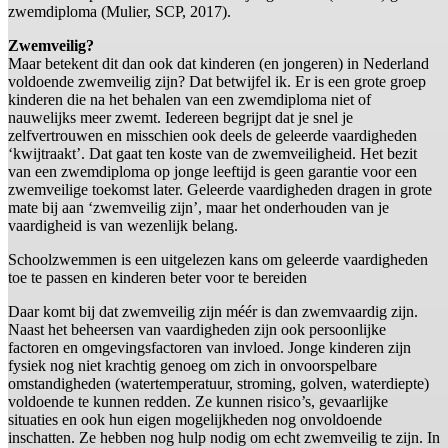
zwemdiploma (Mulier, SCP, 2017).
Zwemveilig?
Maar betekent dit dan ook dat kinderen (en jongeren) in Nederland
voldoende zwemveilig zijn? Dat betwijfel ik. Er is een grote groep
kinderen die na het behalen van een zwemdiploma niet of
nauwelijks meer zwemt. Iedereen begrijpt dat je snel je
zelfvertrouwen en misschien ook deels de geleerde vaardigheden
‘kwijtraakt’. Dat gaat ten koste van de zwemveiligheid. Het bezit
van een zwemdiploma op jonge leeftijd is geen garantie voor een
zwemveilige toekomst later. Geleerde vaardigheden dragen in grote
mate bij aan ‘zwemveilig zijn’, maar het onderhouden van je
vaardigheid is van wezenlijk belang.
Schoolzwemmen is een uitgelezen kans om geleerde vaardigheden
toe te passen en kinderen beter voor te bereiden
Daar komt bij dat zwemveilig zijn méér is dan zwemvaardig zijn.
Naast het beheersen van vaardigheden zijn ook persoonlijke
factoren en omgevingsfactoren van invloed. Jonge kinderen zijn
fysiek nog niet krachtig genoeg om zich in onvoorspelbare
omstandigheden (watertemperatuur, stroming, golven, waterdiepte)
voldoende te kunnen redden. Ze kunnen risico’s, gevaarlijke
situaties en ook hun eigen mogelijkheden nog onvoldoende
inschatten. Ze hebben nog hulp nodig om echt zwemveilig te zijn. In