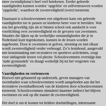
meer zwemdiploma’s heel veel betekenen. Eerder geleerde
vaardigheden kunnen worden ‘opgefrist’ en zelfvertrouwen worden
‘opgekrikt’, waardoor de zwemveiligheid (weer) toeneemt.
Daarnaast is schoolzwemmen een uitgelezen kans om geleerde
vaardigheden toe te passen en kinderen beter voor te bereiden. Wat
zou het geweldig zijn als er binnen school ook aandacht is voor
voorlichting over zwemveiligheid en de gevaren van zwemmen.
Situaties die lijken op de werkelijke omstandigheden die je in
Nederland kunt tegenkomen, kunnen in de lessen worden
nagebootst. Door te zwemmen in golven, stroming en met elkaar
wordt zwemveiligheid verder verhoogd. Zo’n lesinhoud, aangevuld
met kennismaking met recreatieve en sportieve activiteiten, zorgt
voor uitdagende lessen vol plezier. Schoolzwemmen overstijgt dan
‘natte gymnastiek’ en draagt werkelijk bij tot het vergroten van
zwemveiligheid.
Vaardigheden en vertrouwen
Hoewel niet gebaseerd op onderzoek, geven managers van
zwembaden waar schoolzwemmen wordt aangeboden aan dat het
recreatieve zwembadbezoek van de kinderen door schoolzwemmen
toeneemt. Schoolzwemmen stimuleert daarmee indirect het blijven
zwemmen en ook op die manier de zwemveiligheid.
Het doel is om te komen tot heldere doelstellingen, interessante