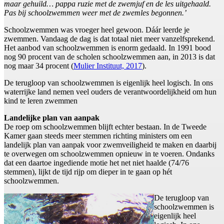
maar gehuild… pappa ruzie met de zwemjuf en de les uitgehaald.
Pas bij schoolzwemmen weer met de zwemles begonnen.’
Schoolzwemmen was vroeger heel gewoon. Dáár leerde je
zwemmen. Vandaag de dag is dat totaal niet meer vanzelfsprekend.
Het aanbod van schoolzwemmen is enorm gedaald. In 1991 bood
nog 90 procent van de scholen schoolzwemmen aan, in 2013 is dat
nog maar 34 procent (
Mulier Instituut, 2017
).
De terugloop van schoolzwemmen is eigenlijk heel logisch. In ons
waterrijke land nemen veel ouders de verantwoordelijkheid om hun
kind te leren zwemmen
Landelijke plan van aanpak
De roep om schoolzwemmen blijft echter bestaan. In de Tweede
Kamer gaan steeds meer stemmen richting ministers om een
landelijk plan van aanpak voor zwemveiligheid te maken en daarbij
te overwegen om schoolzwemmen opnieuw in te voeren. Ondanks
dat een daartoe ingediende motie het net niet haalde (74/76
stemmen), lijkt de tijd rijp om dieper in te gaan op hét
schoolzwemmen.
De terugloop van
schoolzwemmen is
eigenlijk heel