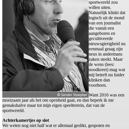
sportwereld zou
willen uiten.
Natuurlijk klinkt dat
logisch uit de mond
van een journalist
die vanuit een
aangeboren en
gecultiveerde
nieuwsgierigheid nu
eenmaal graag zijn
neus in andermans
zaken steekt. Maar
de wens (lees:
noodkreet) mag wat
mij betreft nu luider
klinken dan
voorheen.
Want 2016 was een
moeizaam jaar als het om openheid gaat, en dan beperk ik me
gemakshalve maar tot mijn eigen speelterrein, dat van de
sportwereld.
Achterkamertjes op slot
We weten nog niet half wat er allemaal geslikt, gespoten en