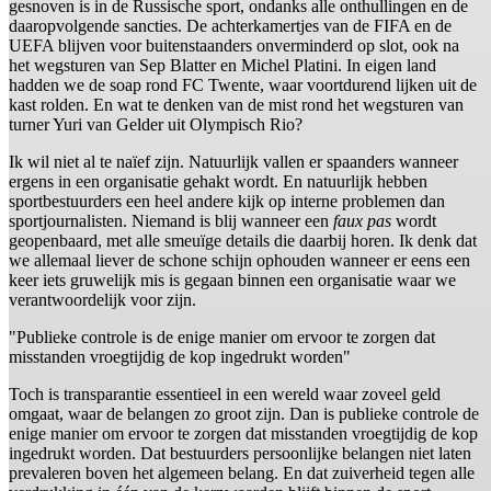
gesnoven is in de Russische sport, ondanks alle onthullingen en de
daaropvolgende sancties. De achterkamertjes van de FIFA en de
UEFA blijven voor buitenstaanders onverminderd op slot, ook na
het wegsturen van Sep Blatter en Michel Platini. In eigen land
hadden we de soap rond FC Twente, waar voortdurend lijken uit de
kast rolden. En wat te denken van de mist rond het wegsturen van
turner Yuri van Gelder uit Olympisch Rio?
Ik wil niet al te naïef zijn. Natuurlijk vallen er spaanders wanneer
ergens in een organisatie gehakt wordt. En natuurlijk hebben
sportbestuurders een heel andere kijk op interne problemen dan
sportjournalisten. Niemand is blij wanneer een
faux pas
wordt
geopenbaard, met alle smeuïge details die daarbij horen. Ik denk dat
we allemaal liever de schone schijn ophouden wanneer er eens een
keer iets gruwelijk mis is gegaan binnen een organisatie waar we
verantwoordelijk voor zijn.
"Publieke controle is de enige manier om ervoor te zorgen dat
misstanden vroegtijdig de kop ingedrukt worden"
Toch is transparantie essentieel in een wereld waar zoveel geld
omgaat, waar de belangen zo groot zijn. Dan is publieke controle de
enige manier om ervoor te zorgen dat misstanden vroegtijdig de kop
ingedrukt worden. Dat bestuurders persoonlijke belangen niet laten
prevaleren boven het algemeen belang. En dat zuiverheid tegen alle