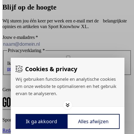
Blijf op de hoogte
Wij sturen jou één keer per week een e-mail met de belangrijkste
opinies en artikelen van Sport Knowhow XL.
Jouw e-mailadres
*
Privacyverklaring
*
Ik ontvang graag de nieuwsbrief en ga akkoord met de
Cookies & privacy
privacyverklaring
.
Wij gebruiken functionele en analytische cookies
Inschrijven
om onze website te optimaliseren en het gebruik
Gerealiseerd door:
ervan te analyseren.
Sport Knowhow XL © 2026
Ik ga akkoord
Alles afwijzen
Redactiestatuut
Adverteren
Privacy policy
Cookies aanpassen