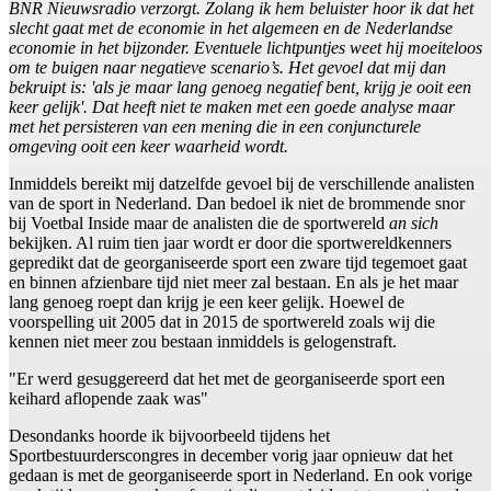
BNR Nieuwsradio verzorgt. Zolang ik hem beluister hoor ik dat het
slecht gaat met de economie in het algemeen en de Nederlandse
economie in het bijzonder. Eventuele lichtpuntjes weet hij moeiteloos
om te buigen naar negatieve scenario’s. Het gevoel dat mij dan
bekruipt is: 'als je maar lang genoeg negatief bent, krijg je ooit een
keer gelijk'. Dat heeft niet te maken met een goede analyse maar
met het persisteren van een mening die in een conjuncturele
omgeving ooit een keer waarheid wordt.
Inmiddels bereikt mij datzelfde gevoel bij de verschillende analisten
van de sport in Nederland. Dan bedoel ik niet de brommende snor
bij Voetbal Inside maar de analisten die de sportwereld
an sich
bekijken. Al ruim tien jaar wordt er door die sportwereldkenners
gepredikt dat de georganiseerde sport een zware tijd tegemoet gaat
en binnen afzienbare tijd niet meer zal bestaan. En als je het maar
lang genoeg roept dan krijg je een keer gelijk. Hoewel de
voorspelling uit 2005 dat in 2015 de sportwereld zoals wij die
kennen niet meer zou bestaan inmiddels is gelogenstraft.
"Er werd gesuggereerd dat het met de georganiseerde sport een
keihard aflopende zaak was"
Desondanks hoorde ik bijvoorbeeld tijdens het
Sportbestuurderscongres in december vorig jaar opnieuw dat het
gedaan is met de georganiseerde sport in Nederland. En ook vorige