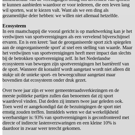
te kunnen aanbieden waardoor er voor iedereen, die een leven lang
wil sporten, wat te kiezen valt. Want als we een ding als
gezamenlijke deler hebben: we willen niet allemaal hetzelfde.
Ecosysteem
In een maatschappij die vooral gericht is op marktwerking kan je het
verdwijnen van sportverenigingen als een vervelend bijverschijnsel
ervaren. En is een kreet: 'laat de georganiseerde sport zich spiegelen
aan de ongeorganiseerde sport' al snel een stelling van waarde. Maar
het verdwijnen van sportverenigingen heeft meer impact dan slechts
bij de betrokken sportvereniging zelf. In het Nederlandse
ecosysteem van bewegen zijn sportverenigingen het barrièrerif van
de sport. Wanneer dit koraalrif wordt aangetast wordt niet alleen dit
stukje uit de unieke sport- en beweegcultuur aangetast maar
bovendien dat ecosysteem onder druk gezet.
Over twee jaar zijn er weer gemeenteraadsverkiezingen en de
meeste politieke partijen zullen dan benoemen dat zij sport
waardevol vinden. Dat deden zij immers twee jaar geleden ook.
Toen werd er aangekondigd dat de bezuinigingen de sport niet
ernstig zouden treffen. Inmiddels weten we dat werkelijkheid
weerbarstiger is: 93% van sportverenigingen is geconfronteerd met
directe of indirecte lastenverzwaringen en een kleine 10% is
daardoor in zwaar weer terecht gekomen.