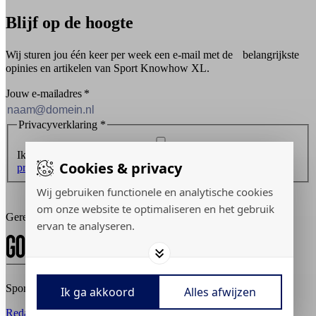
Blijf op de hoogte
Wij sturen jou één keer per week een e-mail met de belangrijkste
opinies en artikelen van Sport Knowhow XL.
Jouw e-mailadres
*
Privacyverklaring
*
Ik ontvang graag de nieuwsbrief en ga akkoord met de
Cookies & privacy
privacyverklaring
.
Wij gebruiken functionele en analytische cookies
Inschrijven
om onze website te optimaliseren en het gebruik
Gerealiseerd door:
ervan te analyseren.
Sport Knowhow XL © 2026
Ik ga akkoord
Alles afwijzen
Redactiestatuut
Adverteren
Privacy policy
Cookies aanpassen