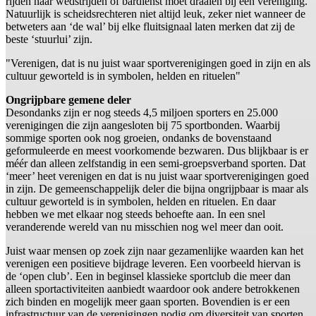
rijden naar wedstrijden of bardienst moet draaien bij een vereniging.
Natuurlijk is scheidsrechteren niet altijd leuk, zeker niet wanneer de
betweters aan ‘de wal’ bij elke fluitsignaal laten merken dat zij de
beste ‘stuurlui’ zijn.
"Verenigen, dat is nu juist waar sportverenigingen goed in zijn en als
cultuur geworteld is in symbolen, helden en rituelen"
Ongrijpbare gemene deler
Desondanks zijn er nog steeds 4,5 miljoen sporters en 25.000
verenigingen die zijn aangesloten bij 75 sportbonden. Waarbij
sommige sporten ook nog groeien, ondanks de bovenstaand
geformuleerde en meest voorkomende bezwaren. Dus blijkbaar is er
méér dan alleen zelfstandig in een semi-groepsverband sporten. Dat
‘meer’ heet verenigen en dat is nu juist waar sportverenigingen goed
in zijn. De gemeenschappelijk deler die bijna ongrijpbaar is maar als
cultuur geworteld is in symbolen, helden en rituelen. En daar
hebben we met elkaar nog steeds behoefte aan. In een snel
veranderende wereld van nu misschien nog wel meer dan ooit.
Juist waar mensen op zoek zijn naar gezamenlijke waarden kan het
verenigen een positieve bijdrage leveren. Een voorbeeld hiervan is
de ‘open club’. Een in beginsel klassieke sportclub die meer dan
alleen sportactiviteiten aanbiedt waardoor ook andere betrokkenen
zich binden en mogelijk meer gaan sporten. Bovendien is er een
infrastructuur van de verenigingen nodig om diversiteit van sporten