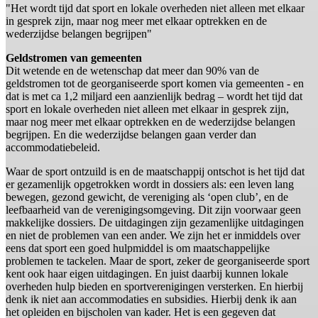
"Het wordt tijd dat sport en lokale overheden niet alleen met elkaar
in gesprek zijn, maar nog meer met elkaar optrekken en de
wederzijdse belangen begrijpen"
Geldstromen van gemeenten
Dit wetende en de wetenschap dat meer dan 90% van de
geldstromen tot de georganiseerde sport komen via gemeenten - en
dat is met ca 1,2 miljard een aanzienlijk bedrag – wordt het tijd dat
sport en lokale overheden niet alleen met elkaar in gesprek zijn,
maar nog meer met elkaar optrekken en de wederzijdse belangen
begrijpen. En die wederzijdse belangen gaan verder dan
accommodatiebeleid.
Waar de sport ontzuild is en de maatschappij ontschot is het tijd dat
er gezamenlijk opgetrokken wordt in dossiers als: een leven lang
bewegen, gezond gewicht, de vereniging als ‘open club’, en de
leefbaarheid van de verenigingsomgeving. Dit zijn voorwaar geen
makkelijke dossiers. De uitdagingen zijn gezamenlijke uitdagingen
en niet de problemen van een ander. We zijn het er inmiddels over
eens dat sport een goed hulpmiddel is om maatschappelijke
problemen te tackelen. Maar de sport, zeker de georganiseerde sport
kent ook haar eigen uitdagingen. En juist daarbij kunnen lokale
overheden hulp bieden en sportverenigingen versterken. En hierbij
denk ik niet aan accommodaties en subsidies. Hierbij denk ik aan
het opleiden en bijscholen van kader. Het is een gegeven dat