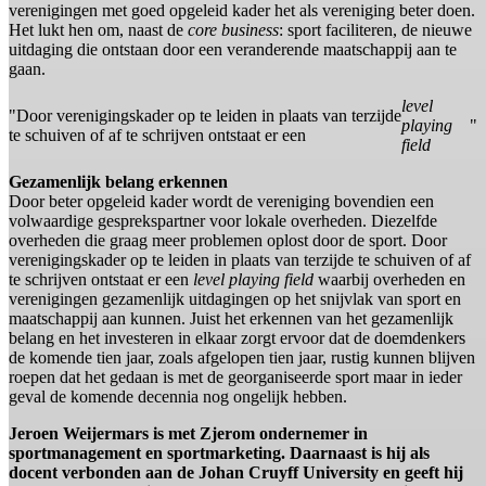
verenigingen met goed opgeleid kader het als vereniging beter doen.
Het lukt hen om, naast de
core business
: sport faciliteren, de nieuwe
uitdaging die ontstaan door een veranderende maatschappij aan te
gaan.
level
"Door verenigingskader op te leiden in plaats van terzijde
playing
"
te schuiven of af te schrijven ontstaat er een
field
Gezamenlijk belang erkennen
Door beter opgeleid kader wordt de vereniging bovendien een
volwaardige gesprekspartner voor lokale overheden. Diezelfde
overheden die graag meer problemen oplost door de sport. Door
verenigingskader op te leiden in plaats van terzijde te schuiven of af
te schrijven ontstaat er een
level playing field
waarbij overheden en
verenigingen gezamenlijk uitdagingen op het snijvlak van sport en
maatschappij aan kunnen. Juist het erkennen van het gezamenlijk
belang en het investeren in elkaar zorgt ervoor dat de doemdenkers
de komende tien jaar, zoals afgelopen tien jaar, rustig kunnen blijven
roepen dat het gedaan is met de georganiseerde sport maar in ieder
geval de komende decennia nog ongelijk hebben.
Jeroen Weijermars is met Zjerom ondernemer in
sportmanagement en sportmarketing. Daarnaast is hij als
docent verbonden aan de Johan Cruyff University en geeft hij