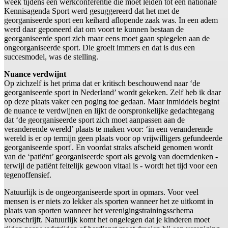
week tijdens een werkconferentie die moet leiden tot een nationale
Kennisagenda Sport werd gesuggereerd dat het met de
georganiseerde sport een keihard aflopende zaak was. In een adem
werd daar geponeerd dat om voort te kunnen bestaan de
georganiseerde sport zich maar eens moet gaan spiegelen aan de
ongeorganiseerde sport. Die groeit immers en dat is dus een
succesmodel, was de stelling.
Nuance verdwijnt
Op zichzelf is het prima dat er kritisch beschouwend naar ‘de
georganiseerde sport in Nederland’ wordt gekeken. Zelf heb ik daar
op deze plaats vaker een poging toe gedaan. Maar inmiddels begint
de nuance te verdwijnen en lijkt de oorspronkelijke gedachtegang
dat ‘de georganiseerde sport zich moet aanpassen aan de
veranderende wereld’ plaats te maken voor: ‘in een veranderende
wereld is er op termijn geen plaats voor op vrijwilligers gefundeerde
georganiseerde sport'. En voordat straks afscheid genomen wordt
van de ‘patiënt’ georganiseerde sport als gevolg van doemdenken -
terwijl de patiënt feitelijk gewoon vitaal is - wordt het tijd voor een
tegenoffensief.
Natuurlijk is de ongeorganiseerde sport in opmars. Voor veel
mensen is er niets zo lekker als sporten wanneer het ze uitkomt in
plaats van sporten wanneer het verenigingstrainingsschema
voorschrijft. Natuurlijk komt het ongelegen dat je kinderen moet