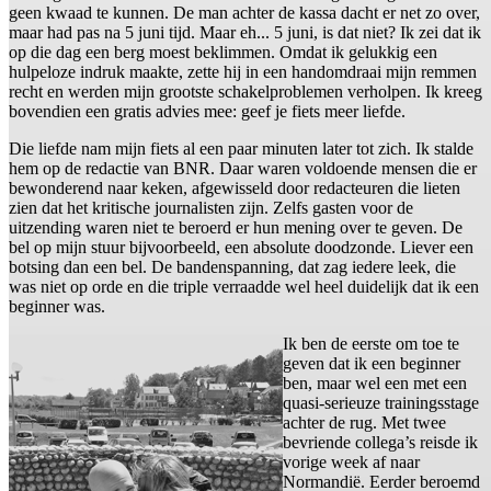
geen kwaad te kunnen. De man achter de kassa dacht er net zo over,
maar had pas na 5 juni tijd. Maar eh... 5 juni, is dat niet? Ik zei dat ik
op die dag een berg moest beklimmen. Omdat ik gelukkig een
hulpeloze indruk maakte, zette hij in een handomdraai mijn remmen
recht en werden mijn grootste schakelproblemen verholpen. Ik kreeg
bovendien een gratis advies mee: geef je fiets meer liefde.
Die liefde nam mijn fiets al een paar minuten later tot zich. Ik stalde
hem op de redactie van BNR. Daar waren voldoende mensen die er
bewonderend naar keken, afgewisseld door redacteuren die lieten
zien dat het kritische journalisten zijn. Zelfs gasten voor de
uitzending waren niet te beroerd er hun mening over te geven. De
bel op mijn stuur bijvoorbeeld, een absolute doodzonde. Liever een
botsing dan een bel. De bandenspanning, dat zag iedere leek, die
was niet op orde en die triple verraadde wel heel duidelijk dat ik een
beginner was.
Ik ben de eerste om toe te
geven dat ik een beginner
ben, maar wel een met een
quasi-serieuze trainingsstage
achter de rug. Met twee
bevriende collega’s reisde ik
vorige week af naar
Normandië. Eerder beroemd