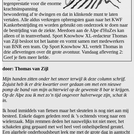
tegenprestatie voor die enorme
krachtsinspanning
bewondering af te dwingen en dat in klinkende munt te laten
vertalen. Alle aldus verkregen opbrengsten gaan naar het KWF
Kankerbestrijding en worden gebruikt om onderzoek te doen naar
de bestrijding van de ziekte. Meedoen aan de Alpe d'HuZes kan
alleen of in teamverband. Sport Knowhow XL-redacteur Thomas
van Zijl besloot tot het laatste en vormt samen met medewerkers
van BNR een team. Op Sport Knowhow XL vertelt Thomas in
drie afleveringen over dit grote avontuur. Vandaag aflevering 2:
Geef je fiets meer liefde.
door: Thomas van Zijl
Mijn handen zitten onder het smeer terwijl ik deze column schrijf.
Zojuist heb ik er drie kwartier over gedaan om met een nieuwe
pomp de band van mijn achterwiel op de gewenste 8 bar te krijgen.
Op de Alpe zou ik met zo’n tijd ongeveer halverwege zijn, schat ik
in.
Ik houd inmiddels van fietsen maar het sleutelen is nog niet aan mij
besteed. Enkele dagen geleden reed ik ’s ochtends vroeg naar een
wielerzaak. Mijn remmen deden het nauwelijks tot niet meer, het
schakelen ging gepaard met wel heel veel onheilspellend geratel.
Een algehele onderhoudsbeurt leek me met de grote dag in aantocht