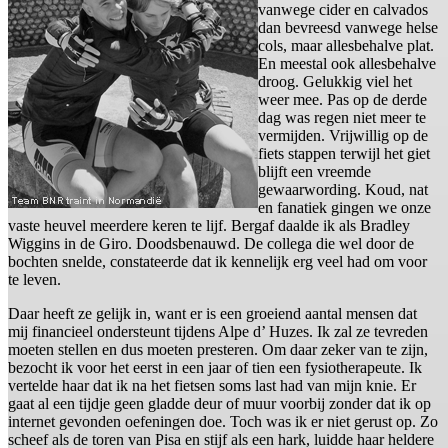
vanwege cider en calvados
dan bevreesd vanwege helse
cols, maar allesbehalve plat.
En meestal ook allesbehalve
droog. Gelukkig viel het
weer mee. Pas op de derde
dag was regen niet meer te
vermijden. Vrijwillig op de
fiets stappen terwijl het giet
blijft een vreemde
gewaarwording. Koud, nat
en fanatiek gingen we onze
vaste heuvel meerdere keren te lijf. Bergaf daalde ik als Bradley
Wiggins in de Giro. Doodsbenauwd. De collega die wel door de
bochten snelde, constateerde dat ik kennelijk erg veel had om voor
te leven.
Daar heeft ze gelijk in, want er is een groeiend aantal mensen dat
mij financieel ondersteunt tijdens Alpe d’ Huzes. Ik zal ze tevreden
moeten stellen en dus moeten presteren. Om daar zeker van te zijn,
bezocht ik voor het eerst in een jaar of tien een fysiotherapeute. Ik
vertelde haar dat ik na het fietsen soms last had van mijn knie. Er
gaat al een tijdje geen gladde deur of muur voorbij zonder dat ik op
internet gevonden oefeningen doe. Toch was ik er niet gerust op. Zo
scheef als de toren van Pisa en stijf als een hark, luidde haar heldere