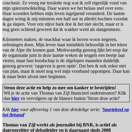
conclusie. Ze vroeg me tenslotte nog wat ik zelf eigenlijk vond van
mijn spierontwikkeling. Daar waren we het helaas snel over eens.
Haar woorden hebben mijn leven ingrijpend veranderd. De laatste
dagen wring ik mij minstens een half uur in allerlei bochten voordat
ik ga slapen. Voor een stijve hark doe ik het niet slecht, maar er is
nog geen ochtend geweest dat ik wakker werd als slangenmens.
Kilometers maken, de snackbar waar ik boven woon negeren,
oefeningen doen. Mijn leven staat inmiddels behoorlijk in het teken
van de Alpe die komen gaat. Merkwaardig genoeg lijkt het erop dat
de organisatie juist in deze laatste weken de teugels een beetje laat
vieren, maar hun boodschap is de afgelopen maanden duidelijk
genoeg geweest: 'opgeven is geen optie'. Dat ben ik ook zeker niet
van plan, maar ik moet nog wel mijn voorband oppompen. Daar kan
ik maar beter alvast mee beginnen.
Steun deze actie en help zo mee om kanker te bestrijden!
Wil je de actie van Thomas van Zijl financieel ondersteunen? Klik
dan
hier
en vervolgens op de blauwe button 'Steun deze actie!'
Klik
hier
voor aflevering 1 van deze driedelige serie: '
Spartelend op
het fietspad
'
Thomas van Zijl werkt als journalist bij BNR, is actief als
dagvoorzitter of debatleider en is daarnaast sinds 2008