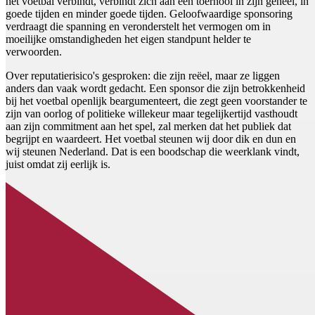
het voetbal verbindt, verbindt zich aan een toernooi in zijn geheel, in
goede tijden en minder goede tijden. Geloofwaardige sponsoring
verdraagt die spanning en veronderstelt het vermogen om in
moeilijke omstandigheden het eigen standpunt helder te
verwoorden.
Over reputatierisico's gesproken: die zijn reëel, maar ze liggen
anders dan vaak wordt gedacht. Een sponsor die zijn betrokkenheid
bij het voetbal openlijk beargumenteert, die zegt geen voorstander te
zijn van oorlog of politieke willekeur maar tegelijkertijd vasthoudt
aan zijn commitment aan het spel, zal merken dat het publiek dat
begrijpt en waardeert. Het voetbal steunen wij door dik en dun en
wij steunen Nederland. Dat is een boodschap die weerklank vindt,
juist omdat zij eerlijk is.