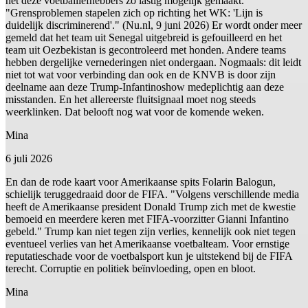
het deze voetballiefhebbers zo lastig mogelijk gemaakt.
"Grensproblemen stapelen zich op richting het WK: 'Lijn is
duidelijk discriminerend'." (Nu.nl, 9 juni 2026) Er wordt onder meer
gemeld dat het team uit Senegal uitgebreid is gefouilleerd en het
team uit Oezbekistan is gecontroleerd met honden. Andere teams
hebben dergelijke vernederingen niet ondergaan. Nogmaals: dit leidt
niet tot wat voor verbinding dan ook en de KNVB is door zijn
deelname aan deze Trump-Infantinoshow medeplichtig aan deze
misstanden. En het allereerste fluitsignaal moet nog steeds
weerklinken. Dat belooft nog wat voor de komende weken.
Mina
6 juli 2026
En dan de rode kaart voor Amerikaanse spits Folarin Balogun,
schielijk teruggedraaid door de FIFA. "Volgens verschillende media
heeft de Amerikaanse president Donald Trump zich met de kwestie
bemoeid en meerdere keren met FIFA-voorzitter Gianni Infantino
gebeld." Trump kan niet tegen zijn verlies, kennelijk ook niet tegen
eventueel verlies van het Amerikaanse voetbalteam. Voor ernstige
reputatieschade voor de voetbalsport kun je uitstekend bij de FIFA
terecht. Corruptie en politiek beïnvloeding, open en bloot.
Mina