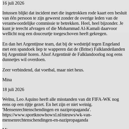
16 juli 2026
Intussen blijkt dat incident met die ingetrokken rode kaart een besluit
van één persoon te zijn geweest zonder de overige leden van de
verantwoordelijke commissie te betrekken. Heel, heel bijzonder. Je
kunt je terecht afvragen of die Mohammad Al-Kamali daarvoor
wellicht nog een douceurtje toegeschoven heeft gekregen.
En dan het Argentijnse team, dat bij de wedstrijd tegen Engeland
met een spandoek liep te wapperen dat de (Britse) Falklandeilanden
bij Argentinië horen. Alsof Argentinië de Falklandoorlog nog eens
dunnetjes wil overdoen.
Zeer verbindend, dat voetbal, maar niet heus.
Mina
18 juli 2026
Welnu, Leo Aquino heeft alle misstanden van dit FIFA-WK nog
eens op een rijtje gezet. En het zijn er niet weinig.
'Mensenrechtenschendingen en nazipropaganda'.
https://www.sportknowhowxl.nl/nieuws/wk-van-
mensenrechtenschendingen-en-nazipropaganda