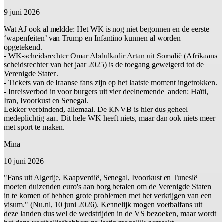
9 juni 2026
Wat AJ ook al meldde: Het WK is nog niet begonnen en de eerste
‘wapenfeiten’ van Trump en Infantino kunnen al worden
opgetekend.
- WK-scheidsrechter Omar Abdulkadir Artan uit Somalië (Afrikaans
scheidsrechter van het jaar 2025) is de toegang geweigerd tot de
Verenigde Staten.
- Tickets van de Iraanse fans zijn op het laatste moment ingetrokken.
- Inreisverbod in voor burgers uit vier deelnemende landen: Haïti,
Iran, Ivoorkust en Senegal.
Lekker verbindend, allemaal. De KNVB is hier dus geheel
medeplichtig aan. Dit hele WK heeft niets, maar dan ook niets meer
met sport te maken.
Mina
10 juni 2026
"Fans uit Algerije, Kaapverdië, Senegal, Ivoorkust en Tunesië
moeten duizenden euro's aan borg betalen om de Verenigde Staten
in te komen of hebben grote problemen met het verkrijgen van een
visum." (Nu.nl, 10 juni 2026). Kennelijk mogen voetbalfans uit
deze landen dus wel de wedstrijden in de VS bezoeken, maar wordt