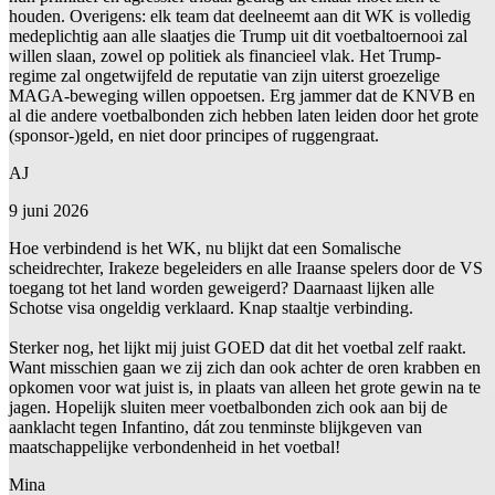
houden. Overigens: elk team dat deelneemt aan dit WK is volledig
medeplichtig aan alle slaatjes die Trump uit dit voetbaltoernooi zal
willen slaan, zowel op politiek als financieel vlak. Het Trump-
regime zal ongetwijfeld de reputatie van zijn uiterst groezelige
MAGA-beweging willen oppoetsen. Erg jammer dat de KNVB en
al die andere voetbalbonden zich hebben laten leiden door het grote
(sponsor-)geld, en niet door principes of ruggengraat.
AJ
9 juni 2026
Hoe verbindend is het WK, nu blijkt dat een Somalische
scheidrechter, Irakeze begeleiders en alle Iraanse spelers door de VS
toegang tot het land worden geweigerd? Daarnaast lijken alle
Schotse visa ongeldig verklaard. Knap staaltje verbinding.
Sterker nog, het lijkt mij juist GOED dat dit het voetbal zelf raakt.
Want misschien gaan we zij zich dan ook achter de oren krabben en
opkomen voor wat juist is, in plaats van alleen het grote gewin na te
jagen. Hopelijk sluiten meer voetbalbonden zich ook aan bij de
aanklacht tegen Infantino, dát zou tenminste blijkgeven van
maatschappelijke verbondenheid in het voetbal!
Mina